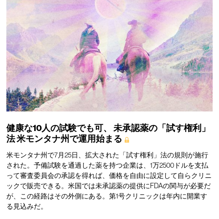
健康な10人の試験でも可、
未承認薬の「試す権利」
法
米モンタナ州で運用始まる
米モンタナ州で7月25日、拡大された「試す権利」法の規則が施行
された。予備試験を通過した薬を持つ企業は、1万2500ドルを支払
って審査委員会の承認を得れば、価格を自由に設定して自らクリニ
ックで販売できる。米国では未承認薬の提供にFDAの関与が必要だ
が、この経路はその外側にある。第1号クリニックは年内に開業す
る見込みだ。