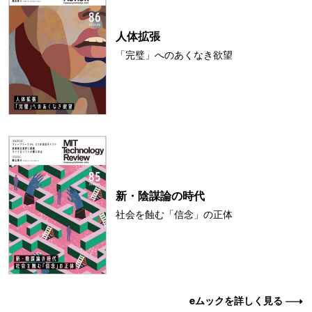
人体拡張
「完璧」へのあくなき欲望
新・陰謀論の時代
社会を蝕む「信念」の正体
eムックを詳しく見る