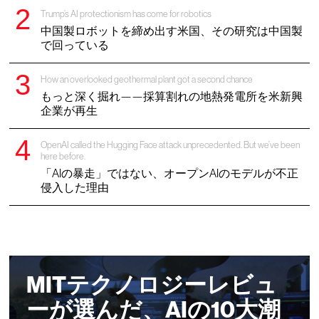
Trump’s AI protectionism has come for robotics
中国製ロボットを締め出す米国、その研究は中国製
で回っている
How an overlooked geothermal plant got a second chance
もっと深く掘れ——採算割れの地熱発電所を米新興
企業が再生
OpenAI called the Hugging Face attack unprecedented. But we’ve been
here before.
「AIの暴走」ではない、オープンAIのモデルが不正
侵入した理由
MITテクノロジーレビュ
ーが選んだ、AIの10大潮