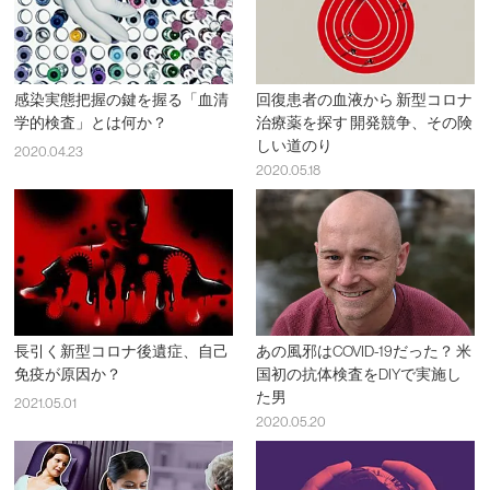
感染実態把握の鍵を握る「血清
回復患者の血液から 新型コロナ
学的検査」とは何か？
治療薬を探す 開発競争、その険
しい道のり
2020.04.23
2020.05.18
長引く新型コロナ後遺症、自己
あの風邪はCOVID-19だった？ 米
免疫が原因か？
国初の抗体検査をDIYで実施し
た男
2021.05.01
2020.05.20