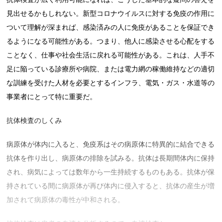
見出せるかもしれない。新型コロナウイルスに対する免疫の作用に
ついて理解が深まれば、感染済みの人に免疫があることを保証でき
るようになる可能性がある。つまり、他人に感染させる心配をする
ことなく、仕事や社会生活に戻れる可能性がある。これは、人手不
足に陥っている診療所や病院、または電力網の稼働維持などの適切
な訓練を受けた人材を必要とするインフラ、電気・ガス・水道等の
事業者にとって特に重要だ。
抗体検査のしくみ
病原体が体内に入ると、免疫系はその病原体に特異的に結合できる
抗体を作り出し、病原体の排除を試みる。抗体は長期間体内に保持
され、病気によっては数年から一生持続するものもある。抗体が保
持されている間に病原体が再び体内に侵入すると、抗体の産生が増
加されて病原体の毒性が中和される。