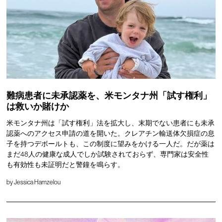
難病患者に未承認薬を、米モンタナ州「試す権利」
は救いか賭けか
米モンタナ州は「試す権利」法を拡大し、末期でない患者にも未承
認薬へのアクセス申請の道を開いた。クレアチン輸送体欠損症の息
子を持つデボールトも、この制度に望みをかける一人だ。だが薬は
まだ48人の健康な成人でしか試験されておらず、専門家は安全性
も有効性も未証明だと警鐘を鳴らす。
by
Jessica Hamzelou