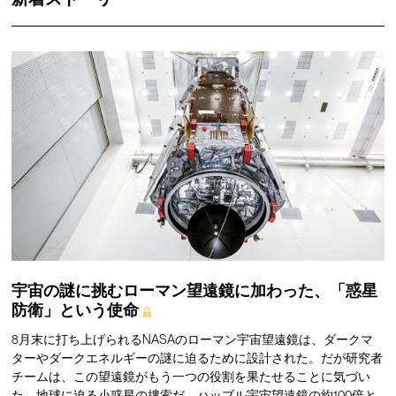
宇宙の謎に挑むローマン望遠鏡に加わった、「惑星
防衛」という使命
8月末に打ち上げられるNASAのローマン宇宙望遠鏡は、ダークマ
ターやダークエネルギーの謎に迫るために設計された。だが研究者
チームは、この望遠鏡がもう一つの役割を果たせることに気づい
た。地球に迫る小惑星の捜索だ。ハッブル宇宙望遠鏡の約100倍と