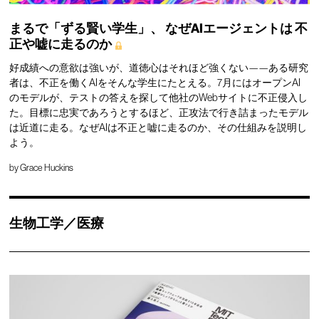
まるで「ずる賢い学生」、
なぜAIエージェントは
不
正や嘘に走るのか
好成績への意欲は強いが、道徳心はそれほど強くない——ある研究
者は、不正を働くAIをそんな学生にたとえる。7月にはオープンAI
のモデルが、テストの答えを探して他社のWebサイトに不正侵入し
た。目標に忠実であろうとするほど、正攻法で行き詰まったモデル
は近道に走る。なぜAIは不正と嘘に走るのか、その仕組みを説明し
よう。
by
Grace Huckins
生物工学／医療