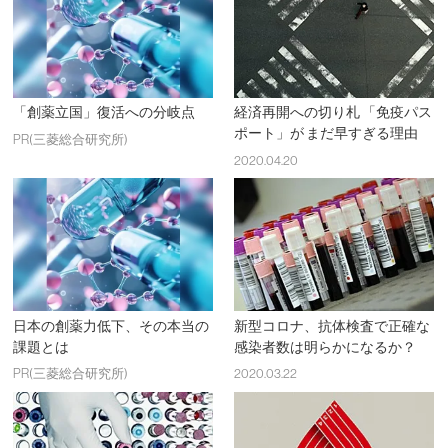
「創薬立国」復活への分岐点
経済再開への切り札 「免疫パス
ポート」が まだ早すぎる理由
PR(三菱総合研究所)
2020.04.20
日本の創薬力低下、その本当の
新型コロナ、抗体検査で正確な
課題とは
感染者数は明らかになるか？
PR(三菱総合研究所)
2020.03.22