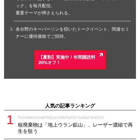
ック」を毎月配信。
重要テーマが押さえられる。
各分野のキーパーソンを招いたトークイベント、関連セミ
ナーに優待価格でご招待。
【夏割】実施中！年間購読料
20%オフ！
人気の記事ランキング
How lasers could help provide fuel for nuclear reactors
核廃棄物は「地上ウラン鉱山」、レーザー濃縮で再
生を狙う