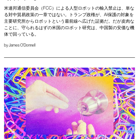
米連邦通信委員会（FCC）による人型ロボットの輸入禁止は、単な
る対中貿易政策の一章ではない。トランプ政権が、AI保護の対象を
主要研究所からロボットという最前線へ広げた証拠だ。だが皮肉な
ことに、守られるはずの米国のロボット研究は、中国製の安価な機
体で回っている。
by
James O'Donnell