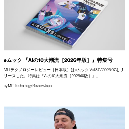
eムック 『AIの10大潮流［2026年版］』特集号
MITテクノロジーレビュー［日本版］はeムック Vol.87 / 2026.07をリ
リースした。特集は『AIの10大潮流［2026年版］』。
by
MIT Technology Review Japan