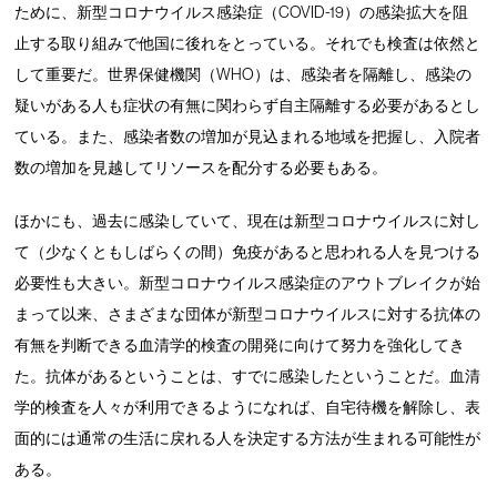
ために、新型コロナウイルス感染症（COVID-19）の感染拡大を阻
止する取り組みで他国に後れをとっている。それでも検査は依然と
して重要だ。世界保健機関（WHO）は、感染者を隔離し、感染の
疑いがある人も症状の有無に関わらず自主隔離する必要があるとし
ている。また、感染者数の増加が見込まれる地域を把握し、入院者
数の増加を見越してリソースを配分する必要もある。
ほかにも、過去に感染していて、現在は新型コロナウイルスに対し
て（少なくともしばらくの間）免疫があると思われる人を見つける
必要性も大きい。新型コロナウイルス感染症のアウトブレイクが始
まって以来、さまざまな団体が新型コロナウイルスに対する抗体の
有無を判断できる血清学的検査の開発に向けて努力を強化してき
た。抗体があるということは、すでに感染したということだ。血清
学的検査を人々が利用できるようになれば、自宅待機を解除し、表
面的には通常の生活に戻れる人を決定する方法が生まれる可能性が
ある。