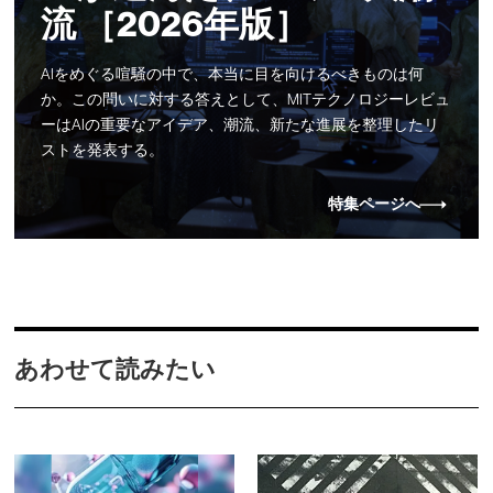
流 ［2026年版］
AIをめぐる喧騒の中で、本当に目を向けるべきものは何
か。この問いに対する答えとして、MITテクノロジーレビュ
ーはAIの重要なアイデア、潮流、新たな進展を整理したリ
ストを発表する。
特集ページへ
あわせて読みたい