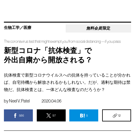
生物工学／医療
無料会員
限定
The coronavirus test that might exempt you from social distancing—if you pass
新型コロナ「抗体検査」で
外出自粛から開放される？
抗体検査で新型コロナウイルスへの抗体を持っていることが分かれ
ば、自宅待機から解放されるかもしれない。だが、過剰な期待は禁
物だ。抗体検査とは、一体どんな検査なのだろうか？
by
Neel V. Patel
2020.04.06
586
97
5
12