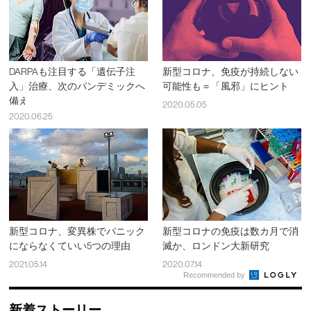
DARPAも注目する「遺伝子注
新型コロナ、免疫が持続しない
入」治療、次のパンデミックへ
可能性も＝「風邪」にヒント
備え
2020.05.05
2020.06.25
新型コロナ、変異株でパニック
新型コロナの免疫は数カ月で消
にならなくていい5つの理由
滅か、ロンドン大新研究
2021.05.14
2020.07.14
Recommended by
新着ストーリー