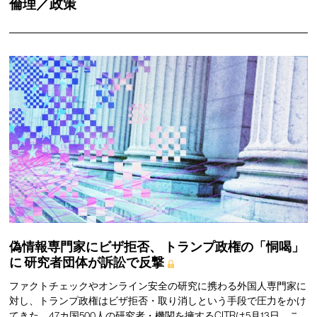
倫理／政策
偽情報専門家にビザ拒否、
トランプ政権の「恫喝」
に
研究者団体が訴訟で反撃
ファクトチェックやオンライン安全の研究に携わる外国人専門家に
対し、トランプ政権はビザ拒否・取り消しという手段で圧力をかけ
てきた。47カ国500人の研究者・機関を擁するCITRは5月13日、こ