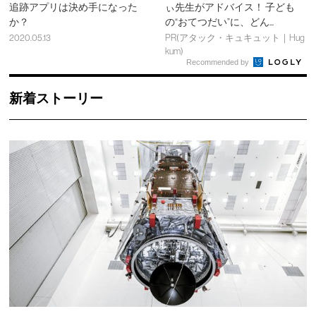
追跡アプリは決め手になった
ぃ先生がアドバイス！ 子ども
か？
の“おてつだい”に、どん...
2020.05.13
PR(アタック・キュキュット｜Hug
kum)
Recommended by
新着ストーリー