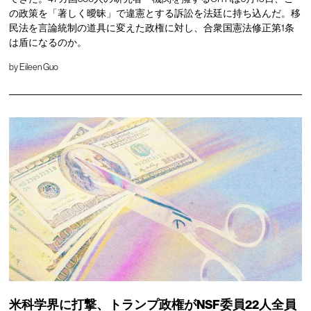
の政策を「著しく曖昧」で違憲とする訴訟を法廷に持ち込んだ。移
民法を言論統制の道具に変えた政権に対し、合衆国憲法修正第1条
は盾になるのか。
by
Eileen Guo
米科学界に打撃、トランプ政権がNSF委員22人全員