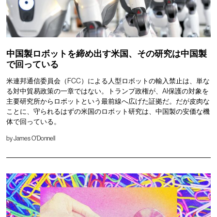
中国製ロボットを締め出す米国、その研究は中国製
で回っている
米連邦通信委員会（FCC）による人型ロボットの輸入禁止は、単な
る対中貿易政策の一章ではない。トランプ政権が、AI保護の対象を
主要研究所からロボットという最前線へ広げた証拠だ。だが皮肉な
ことに、守られるはずの米国のロボット研究は、中国製の安価な機
体で回っている。
by
James O'Donnell