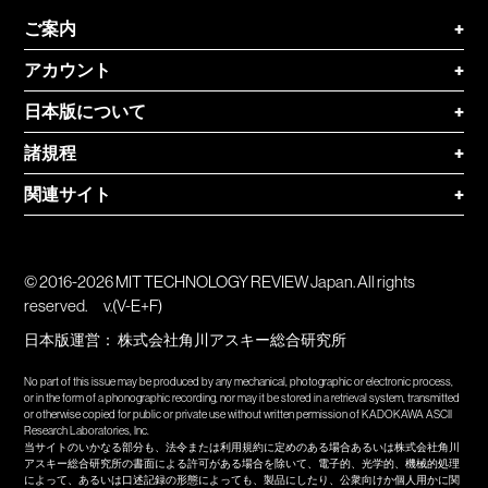
ご案内
+
アカウント
+
日本版について
+
諸規程
+
関連サイト
+
© 2016-2026 MIT TECHNOLOGY REVIEW Japan. All rights
reserved.
v.(V-E+F)
日本版運営：
株式会社角川アスキー総合研究所
No part of this issue may be produced by any mechanical, photographic or electronic process,
or in the form of a phonographic recording, nor may it be stored in a retrieval system, transmitted
or otherwise copied for public or private use without written permission of KADOKAWA ASCII
Research Laboratories, Inc.
当サイトのいかなる部分も、法令または利用規約に定めのある場合あるいは株式会社角川
アスキー総合研究所の書面による許可がある場合を除いて、電子的、光学的、機械的処理
によって、あるいは口述記録の形態によっても、製品にしたり、公衆向けか個人用かに関