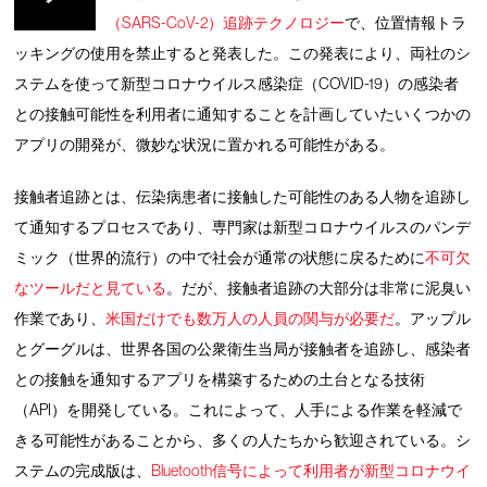
（SARS-CoV-2）追跡テクノロジー
で、位置情報トラ
ッキングの使用を禁止すると発表した。この発表により、両社のシ
ステムを使って新型コロナウイルス感染症（COVID-19）の感染者
との接触可能性を利用者に通知することを計画していたいくつかの
アプリの開発が、微妙な状況に置かれる可能性がある。
接触者追跡とは、伝染病患者に接触した可能性のある人物を追跡し
て通知するプロセスであり、専門家は新型コロナウイルスのパンデ
ミック（世界的流行）の中で社会が通常の状態に戻るために
不可欠
なツールだと見ている
。だが、接触者追跡の大部分は非常に泥臭い
作業であり、
米国だけでも数万人の人員の関与が必要だ
。アップル
とグーグルは、世界各国の公衆衛生当局が接触者を追跡し、感染者
との接触を通知するアプリを構築するための土台となる技術
（API）を開発している。これによって、人手による作業を軽減で
きる可能性があることから、多くの人たちから歓迎されている。シ
ステムの完成版は、
Bluetooth信号によって利用者が新型コロナウイ