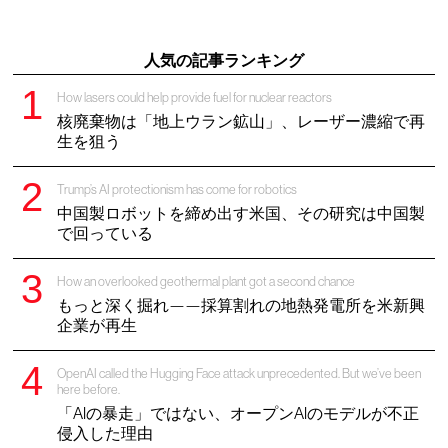
人気の記事ランキング
How lasers could help provide fuel for nuclear reactors
核廃棄物は「地上ウラン鉱山」、レーザー濃縮で再
生を狙う
Trump’s AI protectionism has come for robotics
中国製ロボットを締め出す米国、その研究は中国製
で回っている
How an overlooked geothermal plant got a second chance
もっと深く掘れ——採算割れの地熱発電所を米新興
企業が再生
OpenAI called the Hugging Face attack unprecedented. But we’ve been
here before.
「AIの暴走」ではない、オープンAIのモデルが不正
侵入した理由