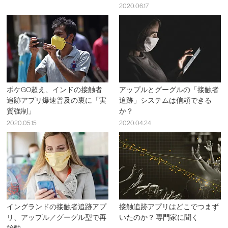
2020.06.17
ポケGO超え、インドの接触者
アップルとグーグルの「接触者
追跡アプリ爆速普及の裏に「実
追跡」システムは信頼できる
質強制」
か？
2020.05.15
2020.04.24
イングランドの接触者追跡アプ
接触追跡アプリはどこでつまず
リ、アップル／グーグル型で再
いたのか？ 専門家に聞く