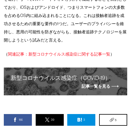
ており、iOSおよびアンドロイド、つまりスマートフォンの大多数
を占めるOS内に組み込まれることになる。これは接触者追跡を成
功させるための重要な要件の1つだ。ユーザーのプライバシーを維
持し、悪用の可能性を防ぎながらも、接触者追跡テクノロジーを展
開しようという試みだと言える。
（
関連記事：新型コロナウイルス感染症に関する記事一覧
）
新
型
コロナウイルス感染症（COVID-19）
記事一覧を見る
156
39
3
5