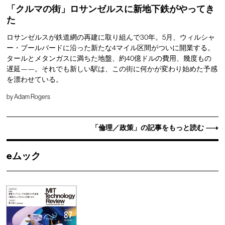
「クルマの街」ロサンゼルスに新地下鉄がやってき
た
ロサンゼルスが鉄道網の再建に取り組んで30年。5月、ウィルシャ
ー・ブールバードに沿った新たな4マイル区間がついに開業する。
タールとメタンガスに満ちた地盤、約40億ドルの費用、幾度もの
遅延——。それでも新しい駅は、この街に何かが変わり始めた予感
を漂わせている。
by
Adam Rogers
「倫理／政策」の記事をもっと読む
eムック