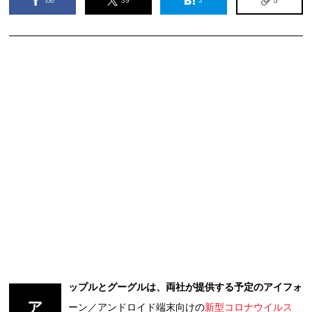
156
39
3
5
ップルとグーグルは、両社が提供する予定のアイフォ
ア
ーン／アンドロイド端末向けの
新型コロナウイルス