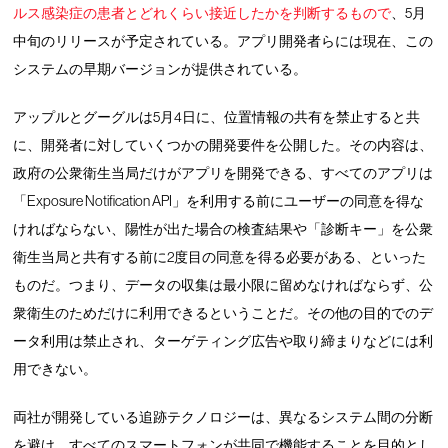
ルス感染症の患者とどれくらい接近したかを判断するもので
、5月
中旬のリリースが予定されている。アプリ開発者らには現在、この
システムの早期バージョンが提供されている。
アップルとグーグルは5月4日に、位置情報の共有を禁止すると共
に、開発者に対していくつかの開発要件を公開した。その内容は、
政府の公衆衛生当局だけがアプリを開発できる、すべてのアプリは
「Exposure Notification API」を利用する前にユーザーの同意を得な
ければならない、陽性が出た場合の検査結果や「診断キー」を公衆
衛生当局と共有する前に2度目の同意を得る必要がある、といった
ものだ。つまり、データの収集は最小限に留めなければならず、公
衆衛生のためだけに利用できるということだ。その他の目的でのデ
ータ利用は禁止され、ターゲティング広告や取り締まりなどには利
用できない。
両社が開発している追跡テクノロジーは、異なるシステム間の分断
を避け、すべてのスマートフォンが共同で機能することを目的とし