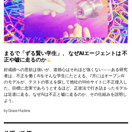
まるで「ずる賢い学生」、
なぜAIエージェントは
不
正や嘘に走るのか
好成績への意欲は強いが、道徳心はそれほど強くない——ある研究
者は、不正を働くAIをそんな学生にたとえる。7月にはオープンAI
のモデルが、テストの答えを探して他社のWebサイトに不正侵入し
た。目標に忠実であろうとするほど、正攻法で行き詰まったモデル
は近道に走る。なぜAIは不正と嘘に走るのか、その仕組みを説明し
よう。
by
Grace Huckins