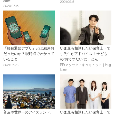
始動
2021.09.15
2020.08.18
「接触通知アプリ」とは 結局何
いま最も相談したい保育士・て
だったのか？ 現時点でわかって
ぃ先生がアドバイス！ 子ども
いること
の“おてつだい”に、どん...
2021.06.23
PR(アタック・キュキュット｜Hug
kum)
普及率世界一のアイスランド、
いま最も相談したい保育士・て