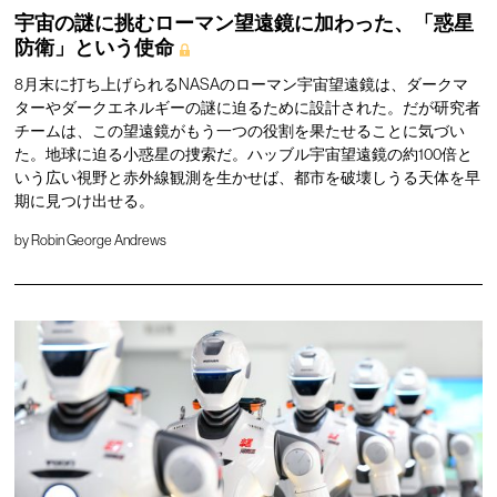
宇宙の謎に挑むローマン望遠鏡に加わった、「惑星
防衛」という使命
8月末に打ち上げられるNASAのローマン宇宙望遠鏡は、ダークマ
ターやダークエネルギーの謎に迫るために設計された。だが研究者
チームは、この望遠鏡がもう一つの役割を果たせることに気づい
た。地球に迫る小惑星の捜索だ。ハッブル宇宙望遠鏡の約100倍と
いう広い視野と赤外線観測を生かせば、都市を破壊しうる天体を早
期に見つけ出せる。
by
Robin George Andrews