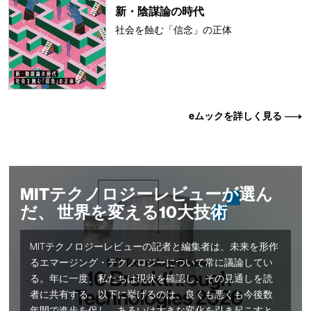
新・陰謀論の時代
社会を蝕む「信念」の正体
eムックを詳しく見る
MITテクノロジーレビューが選ん
だ、 世界を変える10大技術
MITテクノロジーレビューの記者と編集者は、未来を形作
るエマージング・テクノロジーについて常に議論してい
る。年に一度、私たちは現状を確認し、その見通しを読
者に共有する。以下に挙げるのは、良くも悪くも今後数