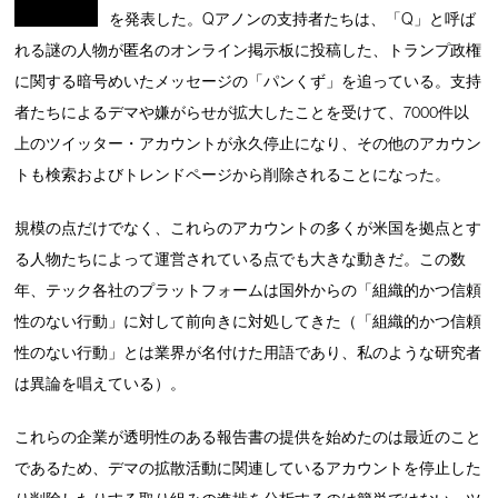
を発表した。Qアノンの支持者たちは、「Q」と呼ば
れる謎の人物が匿名のオンライン掲示板に投稿した、トランプ政権
に関する暗号めいたメッセージの「パンくず」を追っている。支持
者たちによるデマや嫌がらせが拡大したことを受けて、7000件以
上のツイッター・アカウントが永久停止になり、その他のアカウン
トも検索およびトレンドページから削除されることになった。
規模の点だけでなく、これらのアカウントの多くが米国を拠点とす
る人物たちによって運営されている点でも大きな動きだ。この数
年、テック各社のプラットフォームは国外からの「組織的かつ信頼
性のない行動」に対して前向きに対処してきた（「組織的かつ信頼
性のない行動」とは業界が名付けた用語であり、私のような研究者
は異論を唱えている）。
これらの企業が透明性のある報告書の提供を始めたのは最近のこと
であるため、デマの拡散活動に関連しているアカウントを停止した