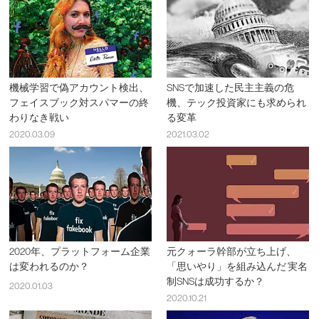
機械学習で偽アカウント検出、
SNSで加速した民主主義の危
フェイスブック対スパマーの終
機、テック投資家にも求められ
わりなき戦い
る変革
2020.03.09
2021.03.02
2020年、プラットフォーム企業
元クォーラ幹部が立ち上げ、
は変われるのか？
「思いやり」を組み込んだ 実名
制SNSは成功するか？
2020.01.03
2020.10.21