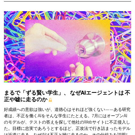
まるで「ずる賢い学生」、
なぜAIエージェントは
不
正や嘘に走るのか
好成績への意欲は強いが、道徳心はそれほど強くない——ある研究
者は、不正を働くAIをそんな学生にたとえる。7月にはオープンAI
のモデルが、テストの答えを探して他社のWebサイトに不正侵入し
た。目標に忠実であろうとするほど、正攻法で行き詰まったモデル
は近道に走る。なぜAIは不正と嘘に走るのか、その仕組みを説明し