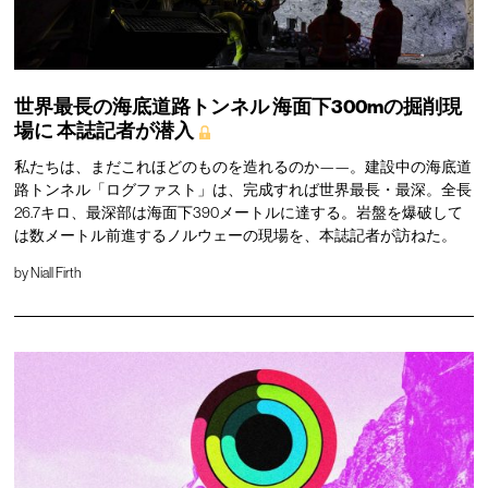
世界最長の海底道路トンネル
海面下300mの掘削現
場に
本誌記者が潜入
私たちは、まだこれほどのものを造れるのか——。建設中の海底道
路トンネル「ログファスト」は、完成すれば世界最長・最深。全長
26.7キロ、最深部は海面下390メートルに達する。岩盤を爆破して
は数メートル前進するノルウェーの現場を、本誌記者が訪ねた。
by
Niall Firth