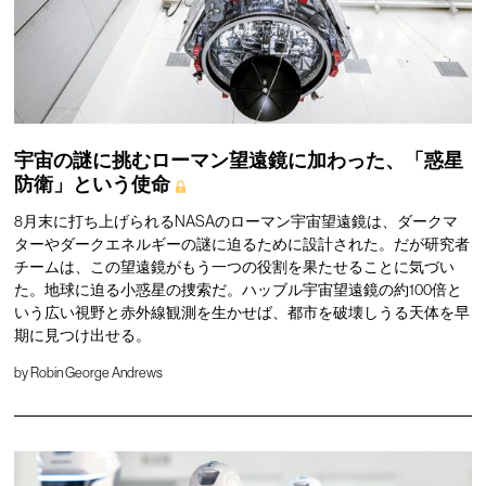
宇宙の謎に挑むローマン望遠鏡に加わった、「惑星
防衛」という使命
8月末に打ち上げられるNASAのローマン宇宙望遠鏡は、ダークマ
ターやダークエネルギーの謎に迫るために設計された。だが研究者
チームは、この望遠鏡がもう一つの役割を果たせることに気づい
た。地球に迫る小惑星の捜索だ。ハッブル宇宙望遠鏡の約100倍と
いう広い視野と赤外線観測を生かせば、都市を破壊しうる天体を早
期に見つけ出せる。
by
Robin George Andrews