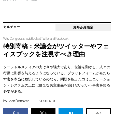
カルチャー
無料会員
限定
Why Congress should look at Twitter and Facebook
特別寄稿：米議会がツイッターやフェ
イスブックを注視すべき理由
ソーシャルメディアの力は今や強大であり、世論を動かし、人々の
行動に影響を与えるようになっている。プラットフォームがもたら
す害を本当に危惧しているのなら、問題を抱えたコミュニケーショ
ン・システムの上には健全な民主主義を築けないという事実を知る
必要がある。
by
Joan Donovan
2020.07.31
17
9
3