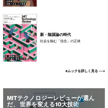
新・陰謀論の時代
社会を蝕む「信念」の正体
eムックを詳しく見る
MITテクノロジーレビューが選ん
だ、 世界を変える10大技術