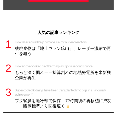
人気の記事ランキング
How lasers could help provide fuel for nuclear reactors
核廃棄物は「地上ウラン鉱山」、レーザー濃縮で再
生を狙う
How an overlooked geothermal plant got a second chance
もっと深く掘れ——採算割れの地熱発電所を米新興
企業が再生
Supercooled kidneys have been transplanted into pigs in a “landmark
achievement”
ブタ腎臓を過冷却で保存、 72時間後の再移植に成功
——臨床標準より回復速く