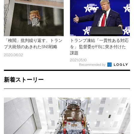
「検閲」批判繰り返す、トラン
トランプ凍結「一貫性ある対応
プ大統領のあきれたSNS戦略
を」 監督委がFBに突き付けた
課題
2020.06.02
2021.05.10
Recommended by
新着ストーリー