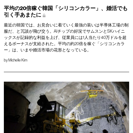
平均の20倍稼ぐ韓国「シリコンカラー」、婚活でも
引く手あまたに
最近の韓国では、お見合いに着ていく最強の装いは半導体工場の制
服だ、と冗談が飛び交う。AIチップの好況でサムスンとSKハイニ
ックスが記録的な利益を上げ、従業員には1人当たり40万ドルを超
えるボーナスが支給された。平均の約20倍を稼ぐ「シリコンカラ
ー」は、いまや婚活市場の花形となっている。
by
Michelle Kim