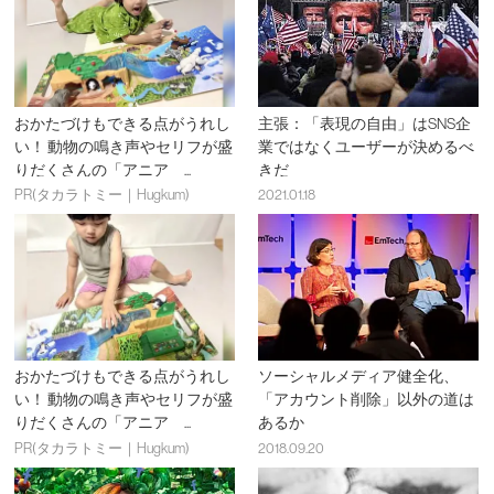
おかたづけもできる点がうれし
主張：「表現の自由」はSNS企
い！ 動物の鳴き声やセリフが盛
業ではなくユーザーが決めるべ
りだくさんの「アニア ...
きだ
PR(タカラトミー｜Hugkum)
2021.01.18
おかたづけもできる点がうれし
ソーシャルメディア健全化、
い！ 動物の鳴き声やセリフが盛
「アカウント削除」以外の道は
りだくさんの「アニア ...
あるか
PR(タカラトミー｜Hugkum)
2018.09.20