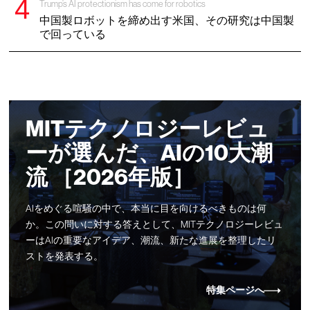
Trump’s AI protectionism has come for robotics
中国製ロボットを締め出す米国、その研究は中国製
で回っている
MITテクノロジーレビュ
ーが選んだ、AIの10大潮
流 ［2026年版］
AIをめぐる喧騒の中で、本当に目を向けるべきものは何
か。この問いに対する答えとして、MITテクノロジーレビュ
ーはAIの重要なアイデア、潮流、新たな進展を整理したリ
ストを発表する。
特集ページへ