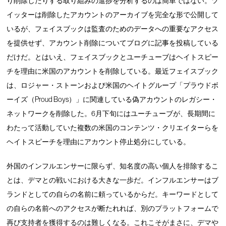
り削除したりする取り組みの進捗を分析するのは簡単ではない。ツ
イッターは削除したアカウントのアーカイブを完全な形で公開して
いるが、フェイスブックは監査のためのデータへの重要なアクセス
を提供せず、アカウント削除についてブログに記事を投稿している
だけだ。とはいえ、フェイスブックとユーチューブはヘイトスピー
チを理由に米国のアカウントを削除している。最近フェイスブック
は、ロジャー・ストーンおよび米国のヘイトグループ「プラウドボ
ーイズ（Proud Boys）」に関連している偽アカウントのレガシー・
ネットワークを削除した。6月下旬にはユーチューブが、長期間に
わたって活動していた複数の米国のコンテンツ・クリエイターらを
ヘイトスピーチを理由にアカウント停止処分にしている。
外国のインフルエンサーに限らず、知名度の高い個人を排除するこ
とは、デマとの戦いにおける大きな一歩だ。インフルエンサーはブ
ランドとしての自らの名前に頼っているからだ。キーワードとして
の自らの名前へのアクセスが断たれれば、別のプラットフォームで
再び支持者を獲得するのは難しくなる。これこそがまさに、デマや