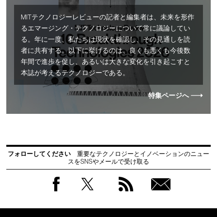
MITテクノロジーレビューの記者と編集者は、未来を形作
るエマージング・テクノロジーについて常に議論してい
る。年に一度、私たちは現状を確認し、その見通しを読
者に共有する。以下に挙げるのは、良くも悪くも今後数
年間で進歩を促し、あるいは大きな変化を引き起こすと
本誌が考えるテクノロジーである。
特集ページへ
フォローしてください
重要なテクノロジーとイノベーションのニュー
スをSNSやメールで受け取る
Facebook
Twitter
RSS
無料
会員
登録