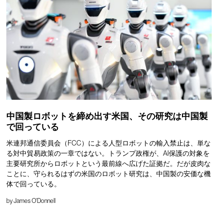
中国製ロボットを締め出す米国、その研究は中国製
で回っている
米連邦通信委員会（FCC）による人型ロボットの輸入禁止は、単な
る対中貿易政策の一章ではない。トランプ政権が、AI保護の対象を
主要研究所からロボットという最前線へ広げた証拠だ。だが皮肉な
ことに、守られるはずの米国のロボット研究は、中国製の安価な機
体で回っている。
by
James O'Donnell