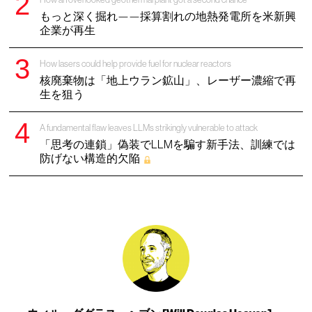
もっと深く掘れ——採算割れの地熱発電所を米新興
企業が再生
How lasers could help provide fuel for nuclear reactors
核廃棄物は「地上ウラン鉱山」、レーザー濃縮で再
生を狙う
A fundamental flaw leaves LLMs strikingly vulnerable to attack
「思考の連鎖」偽装でLLMを騙す新手法、訓練では
防げない構造的欠陥