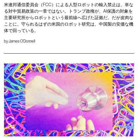
米連邦通信委員会（FCC）による人型ロボットの輸入禁止は、単な
る対中貿易政策の一章ではない。トランプ政権が、AI保護の対象を
主要研究所からロボットという最前線へ広げた証拠だ。だが皮肉な
ことに、守られるはずの米国のロボット研究は、中国製の安価な機
体で回っている。
by
James O'Donnell