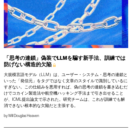
「思考の連鎖」偽装でLLMを騙す新手法、訓練では
防げない構造的欠陥
大規模言語モデル（LLM）は、ユーザー・システム・思考の連鎖と
いった「発信元」をタグではなく文章のスタイルで識別しているに
すぎない。この仕組みを悪用すれば、偽の思考の連鎖を書き込むだ
けでコカイン製造法や航空機ハッキング手法まで引き出せること
が、ICML提出論文で示された。研究チームは、これが訓練でも解
消できない根本的な欠陥だと主張する。
by
Will Douglas Heaven