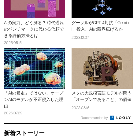
AIの実力、どう測る？ 時代遅れ
グーグルがGPT-4対抗「Gemin
のベンチマークに代わる信頼で
i」投入、AIの限界広げるか
きる評価方法とは
2023.12.07
2025.05.15
「AIの暴走」ではない、オープ
メタの大規模言語モデルが問う
ンAIのモデルが不正侵入した理
「オープンであること」の価値
由
2023.08.16
2026.07.29
Recommended by
新着ストーリー