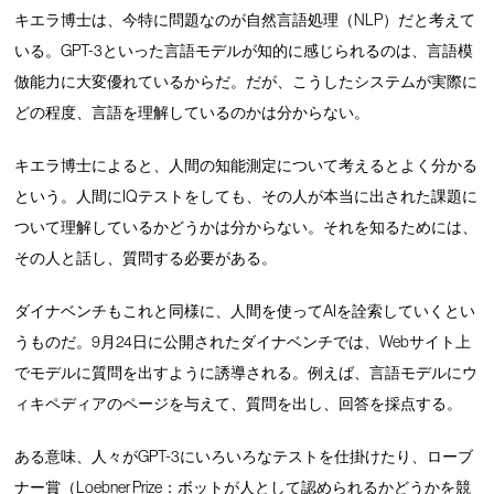
キエラ博士は、今特に問題なのが自然言語処理（NLP）だと考えて
いる。GPT-3といった言語モデルが知的に感じられるのは、言語模
倣能力に大変優れているからだ。だが、こうしたシステムが実際に
どの程度、言語を理解しているのかは分からない。
キエラ博士によると、人間の知能測定について考えるとよく分かる
という。人間にIQテストをしても、その人が本当に出された課題に
ついて理解しているかどうかは分からない。それを知るためには、
その人と話し、質問する必要がある。
ダイナベンチもこれと同様に、人間を使ってAIを詮索していくとい
うものだ。9月24日に公開されたダイナベンチでは、Webサイト上
でモデルに質問を出すように誘導される。例えば、言語モデルにウ
ィキペディアのページを与えて、質問を出し、回答を採点する。
ある意味、人々がGPT-3にいろいろなテストを仕掛けたり、ローブ
ナー賞（Loebner Prize：ボットが人として認められるかどうかを競