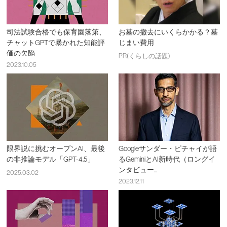
司法試験合格でも保育園落第、
お墓の撤去にいくらかかる？墓
チャットGPTで暴かれた知能評
じまい費用
価の欠陥
PR(くらしの話題)
2023.10.05
限界説に挑むオープンAI、最後
Googleサンダー・ピチャイが語
の非推論モデル「GPT-4.5」
るGeminiとAI新時代（ロングイ
ンタビュー...
2025.03.02
2023.12.11