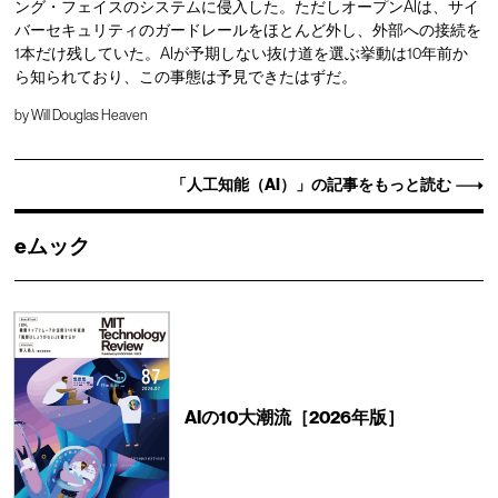
ング・フェイスのシステムに侵入した。ただしオープンAIは、サイ
バーセキュリティのガードレールをほとんど外し、外部への接続を
1本だけ残していた。AIが予期しない抜け道を選ぶ挙動は10年前か
ら知られており、この事態は予見できたはずだ。
by
Will Douglas Heaven
「人工知能（AI）」の記事をもっと読む
eムック
AIの10大潮流［2026年版］