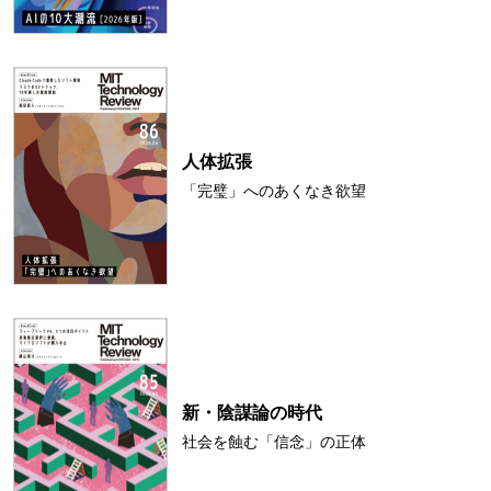
人体拡張
「完璧」へのあくなき欲望
新・陰謀論の時代
社会を蝕む「信念」の正体