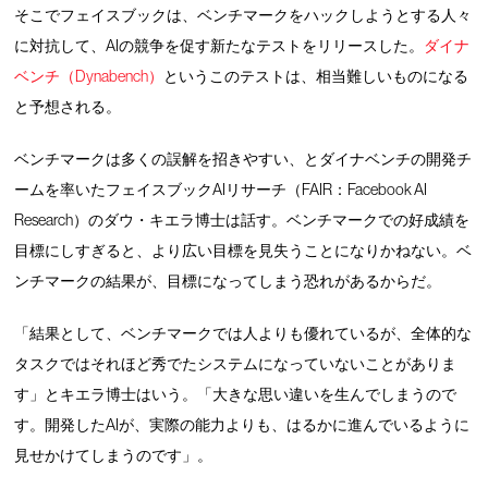
そこでフェイスブックは、ベンチマークをハックしようとする人々
に対抗して、AIの競争を促す新たなテストをリリースした。
ダイナ
ベンチ（Dynabench）
というこのテストは、相当難しいものになる
と予想される。
ベンチマークは多くの誤解を招きやすい、とダイナベンチの開発チ
ームを率いたフェイスブックAIリサーチ（FAIR：Facebook AI
Research）のダウ・キエラ博士は話す。ベンチマークでの好成績を
目標にしすぎると、より広い目標を見失うことになりかねない。ベ
ンチマークの結果が、目標になってしまう恐れがあるからだ。
「結果として、ベンチマークでは人よりも優れているが、全体的な
タスクではそれほど秀でたシステムになっていないことがありま
す」とキエラ博士はいう。「大きな思い違いを生んでしまうので
す。開発したAIが、実際の能力よりも、はるかに進んでいるように
見せかけてしまうのです」。