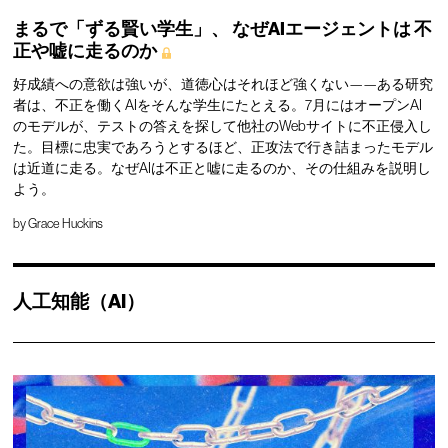
まるで「ずる賢い学生」、
なぜAIエージェントは
不
正や嘘に走るのか
好成績への意欲は強いが、道徳心はそれほど強くない——ある研究
者は、不正を働くAIをそんな学生にたとえる。7月にはオープンAI
のモデルが、テストの答えを探して他社のWebサイトに不正侵入し
た。目標に忠実であろうとするほど、正攻法で行き詰まったモデル
は近道に走る。なぜAIは不正と嘘に走るのか、その仕組みを説明し
よう。
by
Grace Huckins
人工知能（AI）