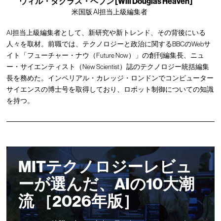
ウィル・ダグラス・ヘブン [Will Douglas Heaven]
米国版 AI担当上級編集者
AI担当上級編集者として、新研究や新トレンド、その背後にいる
人々を取材。前職では、テクノロジーと政治に関するBBCのWebサ
イト「フューチャー・ナウ（Future Now）」の創刊編集長、ニュ
ー・サイエンティスト（New Scientist）誌のテクノロジー統括編集
長を務めた。インペリアル・カレッジ・ロンドンでコンピューター
サイエンスの博士号を取得しており、ロボット制御についての知識
を持つ。
MITテクノロジーレビュ
ーが選んだ、AIの10大潮
流 ［2026年版］