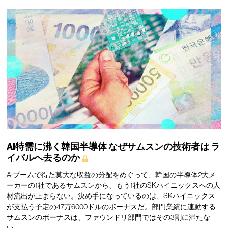
AI特需に沸く韓国半導体
なぜサムスンの技術者は
ラ
イバルへ去るのか
AIブームで得た莫大な収益の分配をめぐって、韓国の半導体2大メ
ーカーの1社であるサムスンから、もう1社のSKハイニックスへの人
材流出が止まらない。決め手になっているのは、SKハイニックス
が支払う予定の47万6000ドルのボーナスだ。部門業績に連動する
サムスンのボーナスは、ファウンドリ部門ではその3割に満たな
い。