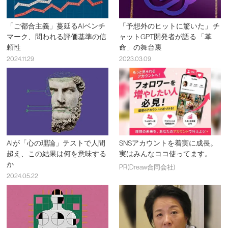
「ご都合主義」蔓延るAIベンチ
「予想外のヒットに驚いた」 チ
マーク、問われる評価基準の信
ャットGPT開発者が語る 「革
頼性
命」の舞台裏
2024.11.29
2023.03.09
AIが「心の理論」テストで人間
SNSアカウントを着実に成長。
超え、この結果は何を意味する
実はみんなココ使ってます。
か
PR(Dreaw合同会社)
2024.05.22