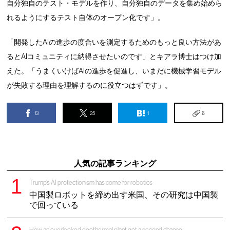
自分独自のテスト・モデルを作り、自分独自のデータを集め始めら
れるようにするテスト自体のオープン化です」。
「開発したAIの進歩の度合いを測定するためのもっと良い方法があ
るとAIコミュニティに納得させたいのです」とキアラ博士はつけ加
えた。「うまくいけばAIの進歩を促進し、いまだに機械学習モデル
が失敗する理由を理解するのに役立つはずです」。
13
25
1
6
人気の記事ランキング
Trump’s AI protectionism has come for robotics
中国製ロボットを締め出す米国、その研究は中国製
で回っている
How an overlooked geothermal plant got a second chance