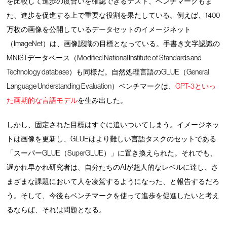
を比較して進歩の度合いを確認できるテスト、ベンチマークもま
た、進歩を促進する上で重要な役割を果たしている。例えば、1400
万枚の画像を公開しているデータセットのイメージネット
（ImageNet）は、画像認識の目標となっている。手書き文字認識の
MNISTデータベース（Modified National Institute of Standards and
Technology database）も同様だ。自然処理言語のGLUE（General
Language Understanding Evaluation）ベンチマークは、
GPT-3といっ
た画期的な言語モデル
を生み出した。
しかし、固定された目標はすぐに追いついてしまう。イメージネッ
トは画像を更新し、GLUEはより難しい言語タスクのセットである
「スーパーGLUE（SuperGLUE）」に置き換えられた。それでも、
遅かれ早かれ研究者は、自分たちのAIが超人的なレベルに達し、さ
まざまな課題において人を凌駕するようになった、と報告するだろ
う。そして、今後もベンチマークを使って進歩を促進したいと考え
るならば、それは問題となる。