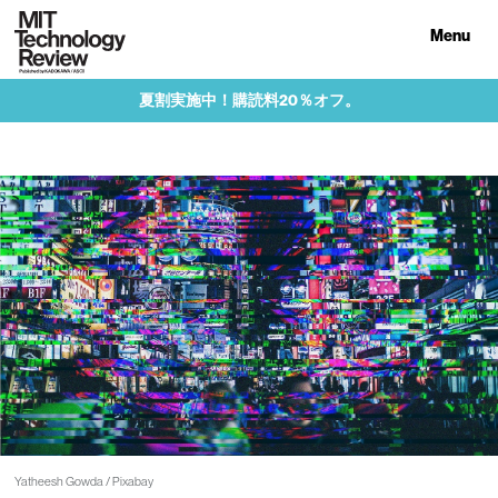
Menu
夏割実施中！購読料20％オフ。
Yatheesh Gowda / Pixabay