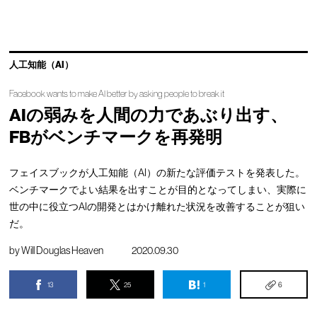
人工知能（AI）
Facebook wants to make AI better by asking people to break it
AIの弱みを人間の力であぶり出す、
FBがベンチマークを再発明
フェイスブックが人工知能（AI）の新たな評価テストを発表した。
ベンチマークでよい結果を出すことが目的となってしまい、実際に
世の中に役立つAIの開発とはかけ離れた状況を改善することが狙い
だ。
by
Will Douglas Heaven
2020.09.30
13
25
1
6