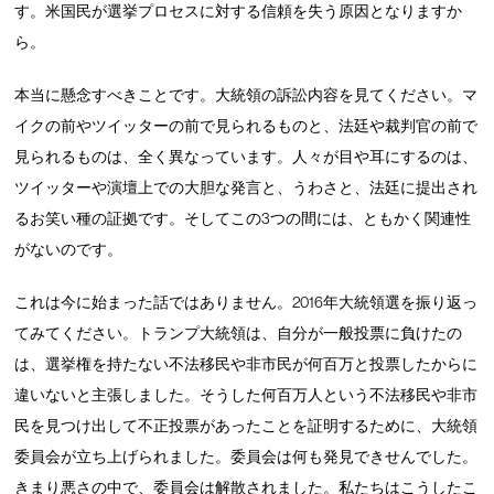
す。米国民が選挙プロセスに対する信頼を失う原因となりますか
ら。
本当に懸念すべきことです。大統領の訴訟内容を見てください。マ
イクの前やツイッターの前で見られるものと、法廷や裁判官の前で
見られるものは、全く異なっています。人々が目や耳にするのは、
ツイッターや演壇上での大胆な発言と、うわさと、法廷に提出され
るお笑い種の証拠です。そしてこの3つの間には、ともかく関連性
がないのです。
これは今に始まった話ではありません。2016年大統領選を振り返っ
てみてください。トランプ大統領は、自分が一般投票に負けたの
は、選挙権を持たない不法移民や非市民が何百万と投票したからに
違いないと主張しました。そうした何百万人という不法移民や非市
民を見つけ出して不正投票があったことを証明するために、大統領
委員会が立ち上げられました。委員会は何も発見できせんでした。
きまり悪さの中で、委員会は解散されました。私たちはこうしたこ