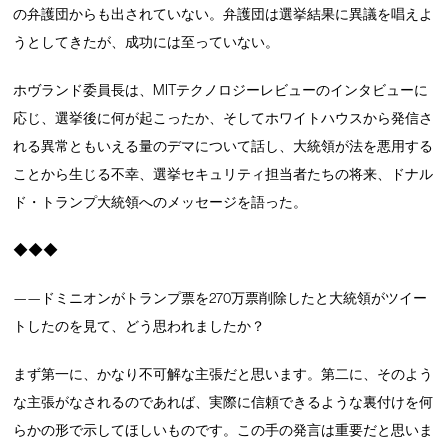
の弁護団からも出されていない。弁護団は選挙結果に異議を唱えよ
うとしてきたが、成功には至っていない。
ホヴランド委員長は、MITテクノロジーレビューのインタビューに
応じ、選挙後に何が起こったか、そしてホワイトハウスから発信さ
れる異常ともいえる量のデマについて話し、大統領が法を悪用する
ことから生じる不幸、選挙セキュリティ担当者たちの将来、ドナル
ド・トランプ大統領へのメッセージを語った。
◆◆◆
——ドミニオンがトランプ票を270万票削除したと大統領がツイー
トしたのを見て、どう思われましたか？
まず第一に、かなり不可解な主張だと思います。第二に、そのよう
な主張がなされるのであれば、実際に信頼できるような裏付けを何
らかの形で示してほしいものです。この手の発言は重要だと思いま