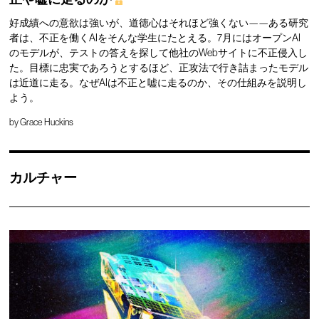
好成績への意欲は強いが、道徳心はそれほど強くない——ある研究
者は、不正を働くAIをそんな学生にたとえる。7月にはオープンAI
のモデルが、テストの答えを探して他社のWebサイトに不正侵入し
た。目標に忠実であろうとするほど、正攻法で行き詰まったモデル
は近道に走る。なぜAIは不正と嘘に走るのか、その仕組みを説明し
よう。
by
Grace Huckins
カルチャー