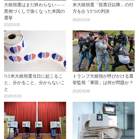
大統領選はまだ終わらない——
米大統領選「投票日以降」の行
異例づくしで強くなった米国の
方を占う5つの判決
選挙
2020.11.04
2020.11.10
11.3 米大統領選当日に起こるこ
トランプ大統領が呼びかける選
と、分かること、分からないこ
挙監視「軍団」は何が問題か？
と
2020.10.18
2020.11.03