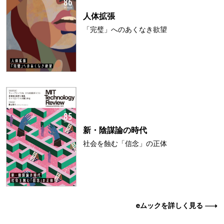
人体拡張
「完璧」へのあくなき欲望
新・陰謀論の時代
社会を蝕む「信念」の正体
eムックを詳しく見る