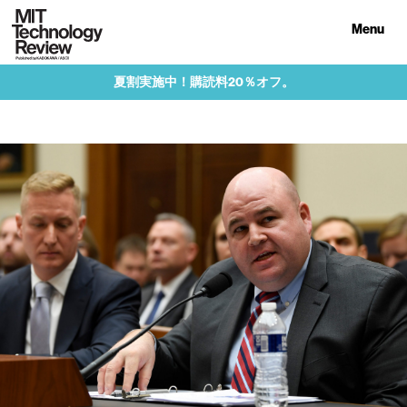
Menu
夏割実施中！購読料20％オフ。