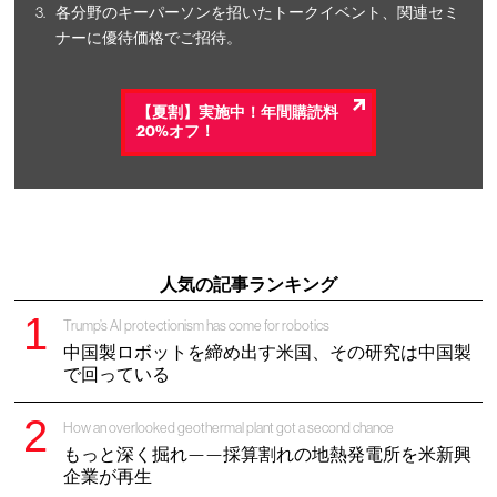
各分野のキーパーソンを招いたトークイベント、関連セミ
ナーに優待価格でご招待。
【夏割】実施中！年間購読料
20%オフ！
人気の記事ランキング
Trump’s AI protectionism has come for robotics
中国製ロボットを締め出す米国、その研究は中国製
で回っている
How an overlooked geothermal plant got a second chance
もっと深く掘れ——採算割れの地熱発電所を米新興
企業が再生