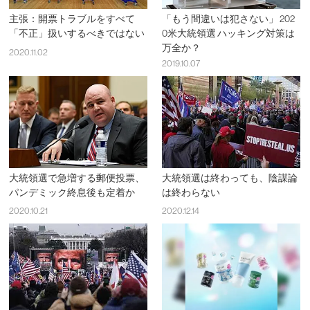
主張：開票トラブルをすべて
「もう間違いは犯さない」 202
「不正」扱いするべきではない
0米大統領選 ハッキング対策は
万全か？
2020.11.02
2019.10.07
大統領選で急増する郵便投票、
大統領選は終わっても、陰謀論
パンデミック終息後も定着か
は終わらない
2020.10.21
2020.12.14