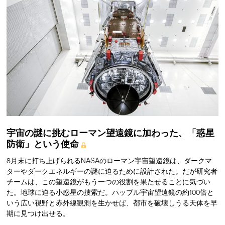
宇宙の謎に挑むローマン望遠鏡に加わった、「惑星
防衛」という使命
8月末に打ち上げられるNASAのローマン宇宙望遠鏡は、ダークマ
ターやダークエネルギーの謎に迫るために設計された。だが研究者
チームは、この望遠鏡がもう一つの役割を果たせることに気づい
た。地球に迫る小惑星の捜索だ。ハッブル宇宙望遠鏡の約100倍と
いう広い視野と赤外線観測を生かせば、都市を破壊しうる天体を早
期に見つけ出せる。