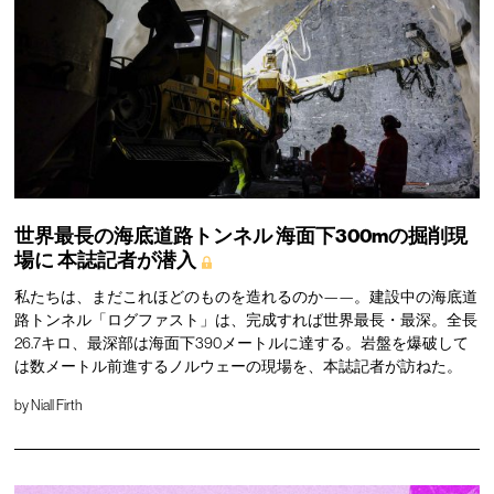
世界最長の海底道路トンネル
海面下300mの掘削現
場に
本誌記者が潜入
私たちは、まだこれほどのものを造れるのか——。建設中の海底道
路トンネル「ログファスト」は、完成すれば世界最長・最深。全長
26.7キロ、最深部は海面下390メートルに達する。岩盤を爆破して
は数メートル前進するノルウェーの現場を、本誌記者が訪ねた。
by
Niall Firth