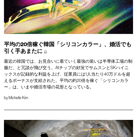
平均の20倍稼ぐ韓国「シリコンカラー」、婚活でも
引く手あまたに
最近の韓国では、お見合いに着ていく最強の装いは半導体工場の制
服だ、と冗談が飛び交う。AIチップの好況でサムスンとSKハイニ
ックスが記録的な利益を上げ、従業員には1人当たり40万ドルを超
えるボーナスが支給された。平均の約20倍を稼ぐ「シリコンカラ
ー」は、いまや婚活市場の花形となっている。
by
Michelle Kim