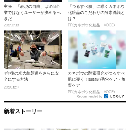
主張：「表現の自由」はSNS企
「つるすべ肌」に導くカネボウ
業ではなくユーザーが決めるべ
化粧品のこだわりの酵素洗顔と
きだ
は？
2021.01.18
PR(カネボウ化粧品｜VOCE)
4年後の米大統領選をさらに安
カネボウの酵素研究がつるすべ
全にする方法
肌に導く！suisaiの毛穴ケア・角
質ケア
2020.12.17
PR(カネボウ化粧品｜VOCE)
Recommended by
新着ストーリー