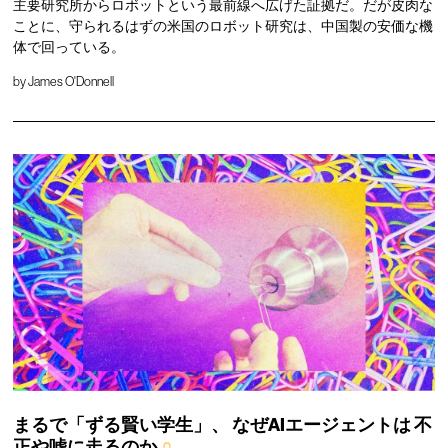
主要研究所からロボットという最前線へ広げた証拠だ。だが皮肉な
ことに、守られるはずの米国のロボット研究は、中国製の安価な機
体で回っている。
by
James O'Donnell
まるで「ずる賢い学生」、
なぜAIエージェントは
不
正や嘘に走るのか