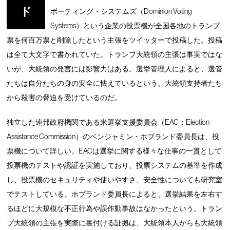
ド
ボーティング・システムズ（Dominion Voting
Systems）という企業の投票機が全国各地のトランプ
票を何百万票と削除したという主張をツイッターで投稿した。投稿
は全て大文字で書かれていた。トランプ大統領の主張は事実ではな
いが、大統領の発言には影響力はある。選挙管理人によると、選管
たちは自分たちの身の安全に怯えているという。大統領支持者たち
から殺害の脅迫を受けているのだ。
独立した連邦政府機関である米選挙支援委員会（EAC：Election
Assistance Commission）のベンジャミン・ホブランド委員長は、投
票機について詳しい。EACは選挙に関する様々な仕事の一貫として
投票機のテストや認証を実施しており、投票システムの基準を作成
し、投票機のセキュリティや使いやすさ、安全性についても研究室
でテストしている。ホブランド委員長によると、選挙結果を左右す
るほどに大規模な不正行為や誤作動事故はなかったという。トラン
プ大統領の主張を実際に裏付ける証拠は、大統領本人からも大統領