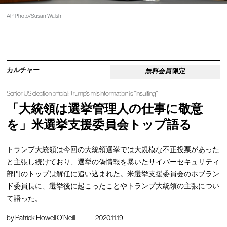
AP Photo/Susan Walsh
カルチャー
無料会員
限定
Senior US election official: Trump's misinformation is "insulting"
「大統領は選挙管理人の仕事に敬意
を」米選挙支援委員会トップ語る
トランプ大統領は今回の大統領選挙では大規模な不正投票があった
と主張し続けており、選挙の偽情報を暴いたサイバーセキュリティ
部門のトップは解任に追い込まれた。米選挙支援委員会のホブラン
ド委員長に、選挙後に起こったことやトランプ大統領の主張につい
て語った。
by
Patrick Howell O'Neill
2020.11.19