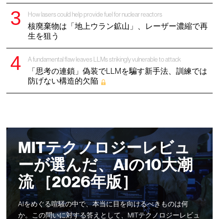
How lasers could help provide fuel for nuclear reactors
核廃棄物は「地上ウラン鉱山」、レーザー濃縮で再
生を狙う
A fundamental flaw leaves LLMs strikingly vulnerable to attack
「思考の連鎖」偽装でLLMを騙す新手法、訓練では
防げない構造的欠陥
MITテクノロジーレビュ
ーが選んだ、AIの10大潮
流 ［2026年版］
AIをめぐる喧騒の中で、本当に目を向けるべきものは何
か。この問いに対する答えとして、MITテクノロジーレビュ