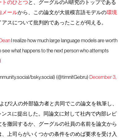
ートのひとつ
と、グーグルのAI研究のトップである
内メール
から、この論文が大規模言語モデルの
環境
イアスについて批判的であったことが伺える。
Dean
I realize how much large language models are worth
 to see what happens to the next person who attempts
d
unity.social/bsky.social) (@timnitGebru)
December 3,
よび2人の外部協力者と共同でこの論文を執筆し、
ァレンスに提出した。同論文に対して社内で内部レビ
文を撤回するか、グーグルの社員の名前を論文から
は、上司らがいくつかの条件をのめば要求を受け入