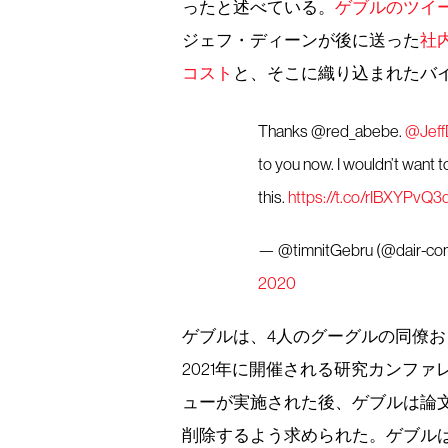
ったと述べている。
ゲブルのツイ
ジェフ・ディーンが後に送った
社
コスト
と、そこに織り込まれたバ
Thanks @red_abebe.
@Jeff
to you now. I wouldn’t want
this.
https://t.co/rIBXYPvQ3
— @timnitGebru (@dair-comm
2020
ゲブルは、4人のグーグルの同僚お
2021年に開催される研究カンフ
ューが実施された後、ゲブルは論
削除するよう求められた。ゲブル