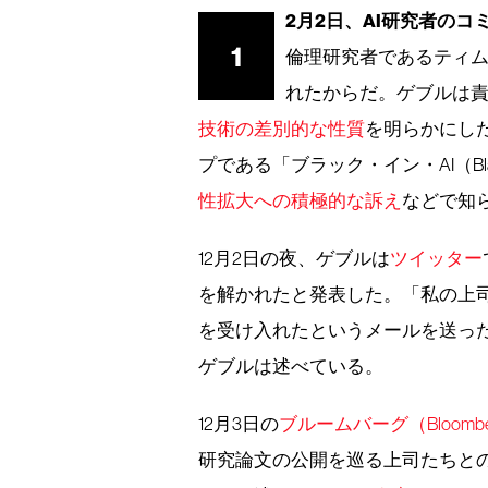
2月2日、AI研究者の
1
倫理研究者であるティ
れたからだ。ゲブルは責
技術の差別的な性質
を明らかにし
プである「ブラック・イン・AI（Blac
性拡大への積極的な訴え
などで知
12月2日の夜、ゲブルは
ツイッター
を解かれたと発表した。「私の上
を受け入れたというメールを送っ
ゲブルは述べている。
12月3日の
ブルームバーグ（Bloom
研究論文の公開を巡る上司たちと