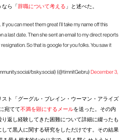
うなら「
辞職について考える
」と述べた。
. If you can meet them great I’ll take my name off this
 on a last date. Then she sent an email to my direct reports
esignation. So that is google for you folks. You saw it
unity.social/bsky.social) (@timnitGebru)
December 3,
リスト「グーグル・ブレイン・ウーマン・アライズ
es）」に宛てて
不満を顕にするメール
を送った。その内
繰り返し経験してきた困難について詳細に綴ったも
にして黒人に関する研究をしただけです。その結果