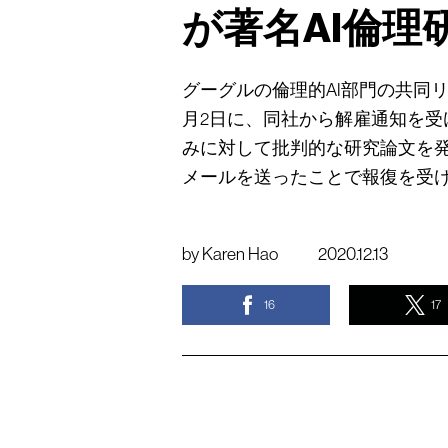
が著名AI倫理
グーグルの倫理的AI部門の共同
月2日に、同社から解雇通知を
みに対して批判的な研究論文を
メールを送ったことで報復を受
by
Karen Hao
2020.12.13
16
17