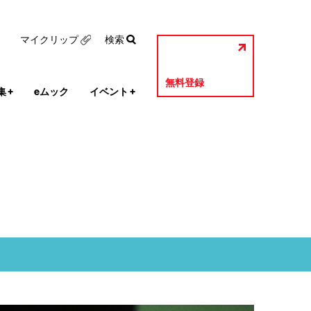
マイクリップ
検索
無料登録
集
+
eムック
イベント
+