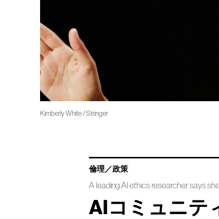
Kimberly White / Stringer
倫理／政策
A leading AI ethics researcher says she
AIコミュニ