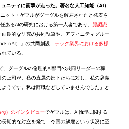
コミュニティに衝撃が走った。著名な人工知能（AI）
ムニット・ゲブルがグーグルを解雇されたと発表さ
任あるAIの研究における第一人者であり、
顔認識
た画期的な研究の共同執筆や、アフィニティグルー
k in AI）」の共同創設、
テック業界における多様
られている。
で、グーグルの倫理的AI部門の共同リーダーの職
司の上司が、私の直属の部下たちに対し、私の辞職
たようです。私は辞職などしていませんでした」と
berg）のインタビュー
でゲブルは、AI倫理に関する
の長期的な対立を経て、今回の解雇という状況に至