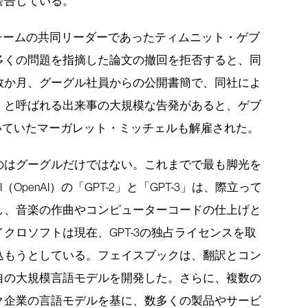
警告している。
倫理チームの共同リーダーであったティムニット・ゲブ
多くの問題を指摘した論文の撤回を拒否すると、同
数か月、グーグル社員からの公開書簡で、同社によ
」と呼ばれる出来事の大規模な告発があると、ゲブ
いていたマーガレット・ミッチェルも解雇された。
のはグーグルだけではない。これまでで最も脚光を
penAI）の「GPT-2」と「GPT-3」は、際立って
し、音楽の作曲やコンピューターコードの仕上げと
クロソフトは現在、GPT-3の独占ライセンスを取
込もうとしている。フェイスブックは、翻訳とコン
自の大規模言語モデルを開発した。さらに、複数の
ク企業の言語モデルを基に、数多くの製品やサービ