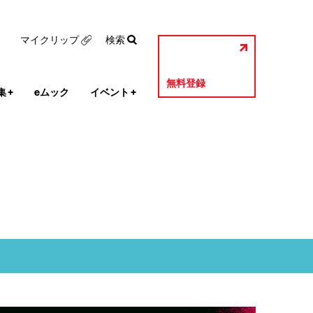
マイクリップ
検索
無料登録
集
+
eムック
イベント
+