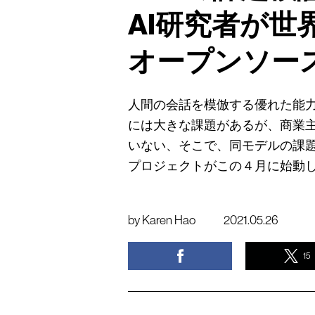
AI研究者が世
オープンソース
人間の会話を模倣する優れた能力
には大きな課題があるが、商業
いない、そこで、同モデルの課
プロジェクトがこの４月に始動
by
Karen Hao
2021.05.26
15