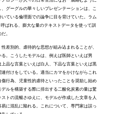
クノロジーが人々の日常生活になお一層絡むように
し、グーグルの華々しいプレゼンテーションは、こ
巻いている倫理面での論争に目を背けていた。ラム
と呼ばれる、膨大な量のテキストデータを使って訓
のだ。
、性差別的、虐待的な思想が組み込まれることが、
いる。こうしたモデルは、例えば医師といえば男
は上品な言葉といえば白人、下品な言葉といえば黒
関連付けをしている。適当にカマをかけながらこれ
自傷行為、児童性的虐待といったことを奨励し始め
モデルを構築する際に排出する二酸化炭素の量は驚
キストの流暢さゆえに、モデルが作成した文章を人
容易に混乱に陥れる。これについて、専門家は誤っ