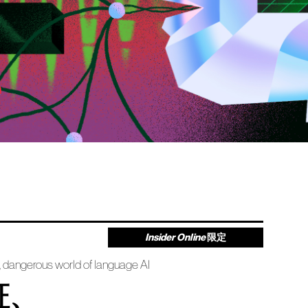
Insider Online
限定
, dangerous world of language AI
証、