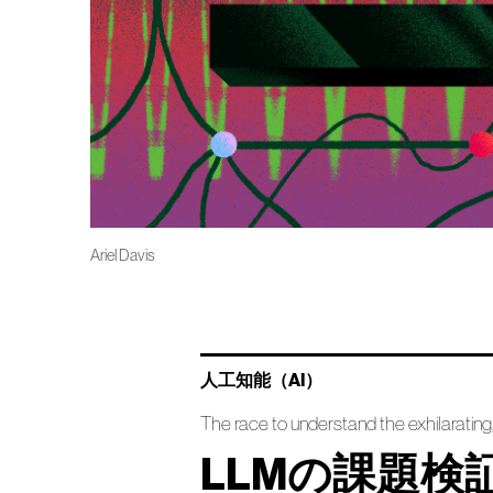
Ariel Davis
人工知能（AI）
The race to understand the exhilarating
LLMの課題検