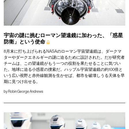
宇宙の謎に挑むローマン望遠鏡に加わった、「惑星
防衛」という使命
8月末に打ち上げられるNASAのローマン宇宙望遠鏡は、ダークマ
ターやダークエネルギーの謎に迫るために設計された。だが研究者
チームは、この望遠鏡がもう一つの役割を果たせることに気づい
た。地球に迫る小惑星の捜索だ。ハッブル宇宙望遠鏡の約100倍と
いう広い視野と赤外線観測を生かせば、都市を破壊しうる天体を早
期に見つけ出せる。
by
Robin George Andrews