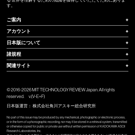
す。
ご案内
+
アカウント
+
日本版について
+
諸規程
+
関連サイト
+
© 2016-2026 MIT TECHNOLOGY REVIEW Japan. All rights
reserved.
v.(V-E+F)
日本版運営：
株式会社角川アスキー総合研究所
No part of this issue may be produced by any mechanical, photographic or electronic process,
or in the form of a phonographic recording, nor may it be stored in a retrieval system, transmitted
or otherwise copied for public or private use without written permission of KADOKAWA ASCII
Research Laboratories, Inc.