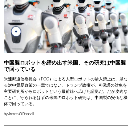
中国製ロボットを締め出す米国、その研究は中国製
で回っている
米連邦通信委員会（FCC）による人型ロボットの輸入禁止は、単な
る対中貿易政策の一章ではない。トランプ政権が、AI保護の対象を
主要研究所からロボットという最前線へ広げた証拠だ。だが皮肉な
ことに、守られるはずの米国のロボット研究は、中国製の安価な機
体で回っている。
by
James O'Donnell