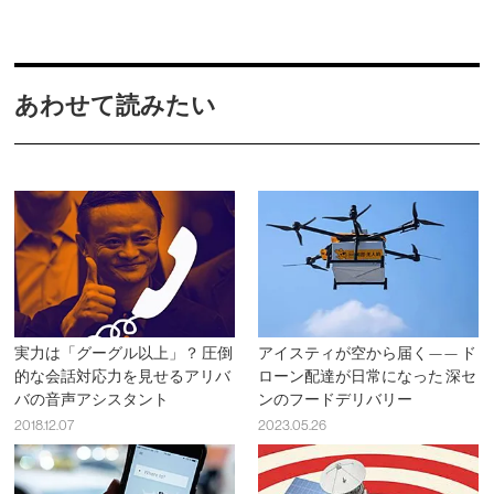
あわせて読みたい
実力は「グーグル以上」？ 圧倒
アイスティが空から届く—— ド
的な会話対応力を見せるアリバ
ローン配達が日常になった 深セ
バの音声アシスタント
ンのフードデリバリー
2018.12.07
2023.05.26