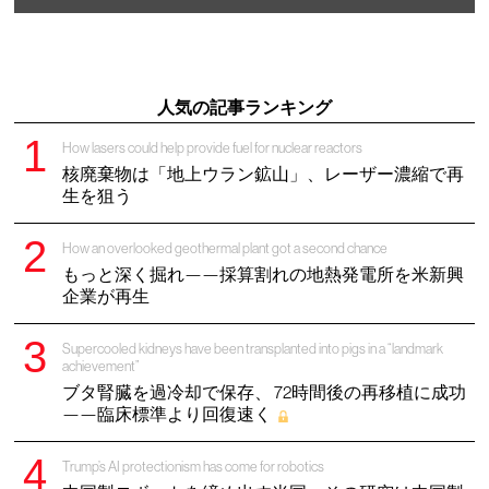
人気の記事ランキング
How lasers could help provide fuel for nuclear reactors
核廃棄物は「地上ウラン鉱山」、レーザー濃縮で再
生を狙う
How an overlooked geothermal plant got a second chance
もっと深く掘れ——採算割れの地熱発電所を米新興
企業が再生
Supercooled kidneys have been transplanted into pigs in a “landmark
achievement”
ブタ腎臓を過冷却で保存、 72時間後の再移植に成功
——臨床標準より回復速く
Trump’s AI protectionism has come for robotics