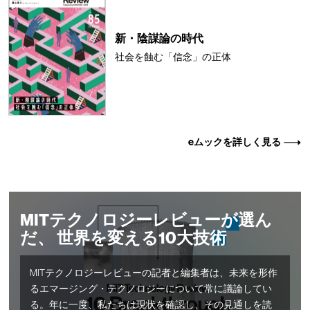
新・陰謀論の時代
社会を蝕む「信念」の正体
eムックを詳しく見る
MITテクノロジーレビューが選ん
だ、 世界を変える10大技術
MITテクノロジーレビューの記者と編集者は、未来を形作
るエマージング・テクノロジーについて常に議論してい
る。年に一度、私たちは現状を確認し、その見通しを読