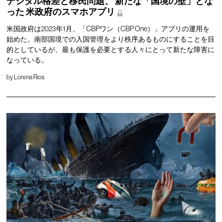
デジタル格差と移民問題、
新たな「国境の壁」とな
った
米政府のスマホアプリ
米国政府は2023年1月、「CBPワン（CBP One）」アプリの運用を
始めた。南部国境での入国管理をより秩序あるものにすることを目
的としているが、最も保護を必要とする人々にとって新たな障害に
なっている。
by
Lorena Rios