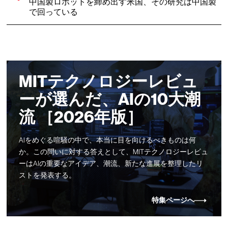
中国製ロボットを締め出す米国、その研究は中国製
で回っている
MITテクノロジーレビュ
ーが選んだ、AIの10大潮
流 ［2026年版］
AIをめぐる喧騒の中で、本当に目を向けるべきものは何
か。この問いに対する答えとして、MITテクノロジーレビュ
ーはAIの重要なアイデア、潮流、新たな進展を整理したリ
ストを発表する。
特集ページへ