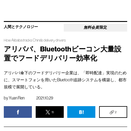
人間とテクノロジー
無料会員
限定
How Alibaba tracks China's delivery drivers
アリババ、Bluetoothビーコン大量設
置でフードデリバリー効率化
アリババ傘下のフードデリバリー企業は、「即時配達」実現のため
に、スマートフォンを用いたBluetooth追跡システムを構築し、都市
規模で展開している。
by
Yuan Ren
2021.10.29
15
2