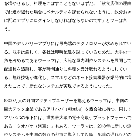
を増やせるし、料理をこぼすこともないはずだ。「飲食店側の理由
で配達が遅れた場合にペナルティを課せられないように、数分おき
に配達アプリにログインしなければならないのです」とフーは言
う。
中国のデリバリーアプリには最先端のテクノロジーが求められてい
る。競争は厳しく、各社は即時配達を謳っているためだ。大手の一
角を占めるであるウーラマは、広範な屋内測位システムを展開して
配達員を追跡し、客が時間通りに料理を受け取れるようにしてい
る。無線技術が進化し、スマホなどのネット接続機器が爆発的に増
えたことで、新たなシステムが実現できるようになった。
8300万人の月間アクティブユーザーを抱えるウーラマは、中国の
巨大テック企業であるアリババ（Alibaba）を親会社に持つ。同じく
アリババの傘下には、世界最大級の電子商取引プラットフォームで
ある「タオバオ（淘宝）」もある。ウーラマは、2018年に新しい測
位システムを中国の数百の都市に導入して以降、配達の遅れなどの