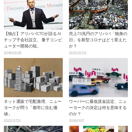
【独占】アリババCTOが語る AI
売上7.9兆円のアリババ「独身の
チップ子会社設立、 量子コンピ
日」を新型コロナはどう変えた
ューター開発の狙...
か？
2018.09.28
2020.12.03
ネット通販で宅配激増、ニュー
ウーバーに最低賃金設定、ニュ
ヨークが問う「都市に住む価
ーヨークの決定は何を意味する
値」
のか？
2022.07.21
2019.01.17