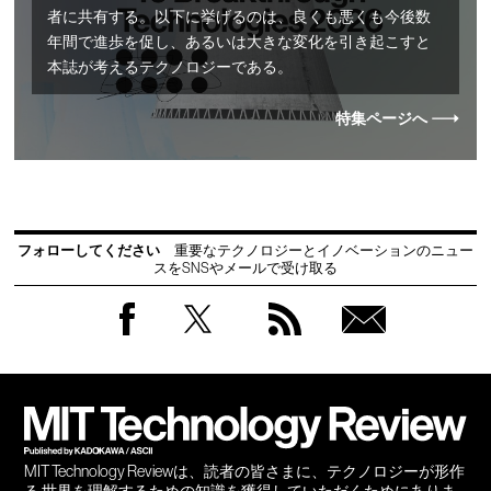
者に共有する。以下に挙げるのは、良くも悪くも今後数
年間で進歩を促し、あるいは大きな変化を引き起こすと
本誌が考えるテクノロジーである。
特集ページへ
フォローしてください
重要なテクノロジーとイノベーションのニュー
スをSNSやメールで受け取る
Facebook
Twitter
RSS
無料
会員
登録
MIT Technology Reviewは、読者の皆さまに、テクノロジーが形作
る 世界を理解するための知識を獲得していただくためにありま