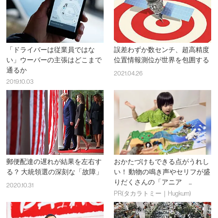
「ドライバーは従業員ではな
誤差わずか数センチ、超高精度
い」ウーバーの主張はどこまで
位置情報測位が世界を包囲する
通るか
2021.04.26
2019.10.03
郵便配達の遅れが結果を左右す
おかたづけもできる点がうれし
る？ 大統領選の深刻な「故障」
い！ 動物の鳴き声やセリフが盛
りだくさんの「アニア ...
2020.10.31
PR(タカラトミー｜Hugkum)