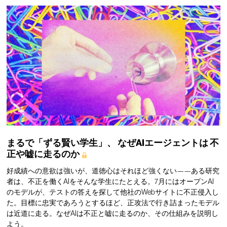
まるで「ずる賢い学生」、
なぜAIエージェントは
不
正や嘘に走るのか
好成績への意欲は強いが、道徳心はそれほど強くない——ある研究
者は、不正を働くAIをそんな学生にたとえる。7月にはオープンAI
のモデルが、テストの答えを探して他社のWebサイトに不正侵入し
た。目標に忠実であろうとするほど、正攻法で行き詰まったモデル
は近道に走る。なぜAIは不正と嘘に走るのか、その仕組みを説明し
よう。