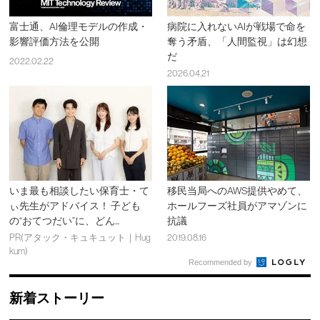
富士通、AI倫理モデルの作成・
病院に入れないAIが戦場で命を
影響評価方法を公開
奪う矛盾、「人間監視」は幻想
だ
2022.02.22
2026.04.21
いま最も相談したい保育士・て
移民当局へのAWS提供やめて、
ぃ先生がアドバイス！ 子ども
ホールフーズ社員がアマゾンに
の“おてつだい”に、どん...
抗議
PR(アタック・キュキュット｜Hug
2019.08.16
kum)
Recommended by
新着ストーリー