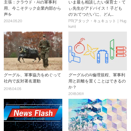
主張：クラウド・AIの軍事利
いま最も相談したい保育士・て
用、今こそテック企業内部から
ぃ先生がアドバイス！ 子ども
声を
の“おてつだい”に、どん...
2024.05.20
PR(アタック・キュキュット｜Hug
kum)
グーグル、軍事協力をめぐって
グーグルのAI倫理規程、軍事利
社内で反対署名運動
用と距離を置くことはできるの
か？
2018.04.05
2018.06.11