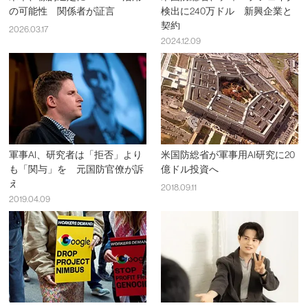
の可能性 関係者が証言
検出に240万ドル 新興企業と
契約
2026.03.17
2024.12.09
軍事AI、研究者は「拒否」より
米国防総省が軍事用AI研究に20
も「関与」を 元国防官僚が訴
億ドル投資へ
え
2018.09.11
2019.04.09