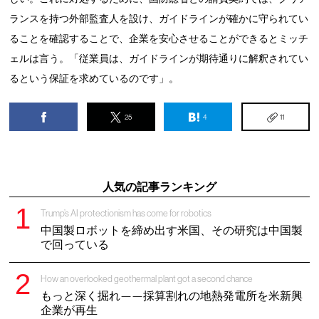
ランスを持つ外部監査人を設け、ガイドラインが確かに守られてい
ることを確認することで、企業を安心させることができるとミッチ
ェルは言う。「従業員は、ガイドラインが期待通りに解釈されてい
るという保証を求めているのです」。
25
4
11
人気の記事ランキング
Trump’s AI protectionism has come for robotics
中国製ロボットを締め出す米国、その研究は中国製
で回っている
How an overlooked geothermal plant got a second chance
もっと深く掘れ——採算割れの地熱発電所を米新興
企業が再生