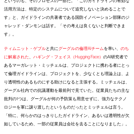
というのも、そのプロセスの一部だ。「このガイドラインの有効な
活用方法は、特定のシステムについて追究しないと決めることで
す」と、ガイドラインの共著者である国防イノベーション部隊のジ
ャレッド・ダンモンは話す。「その考えは良くないと判断できま
す」。
ティムニット・ゲブル
と共に
グーグルの倫理AIチーム
を率い、
のち
に解雇された
、
ハギング・フェイス（Hugging Face）
のAI研究者で
あるマーガレット・ミッチェルは、プロジェクトに携わる者にとっ
て倫理ガイドラインは、プロジェクトを、少なくとも理論上は、よ
り透明性のあるものにする助けになると主張する。ミッチェルは、
グーグル社内での抗議運動を最前列で見ていた。従業員たちの主な
批判の1つは、グーグルが何の予防策も用意せずに、強力なテクノ
ロジーを軍に譲り渡したというものだったとミッチェルは言う。
「特に、何らかのはっきりしたガイドライン、あるいは透明性が欠
如しているため、一部の従業員は会社を去ることになりました」。