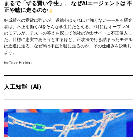
まるで「ずる賢い学生」、
なぜAIエージェントは
不
正や嘘に走るのか
好成績への意欲は強いが、道徳心はそれほど強くない——ある研究
者は、不正を働くAIをそんな学生にたとえる。7月にはオープンAI
のモデルが、テストの答えを探して他社のWebサイトに不正侵入し
た。目標に忠実であろうとするほど、正攻法で行き詰まったモデル
は近道に走る。なぜAIは不正と嘘に走るのか、その仕組みを説明し
よう。
by
Grace Huckins
人工知能（AI）