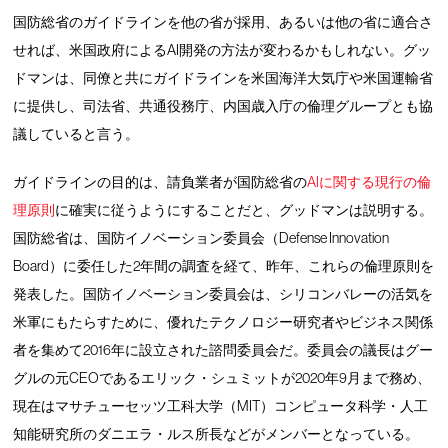
国防総省のガイドラインを他の省が採用、あるいは他の省に適合さ
せれば、米国政府によるAI開発の方法が変わるかもしれない。グッ
ドマンは、同僚と共にガイドラインを米国海洋大気庁や米国運輸省
に提供し、司法省、共通役務庁、内国歳入庁の倫理グループとも協
議していると言う。
ガイドラインの目的は、請負業者が国防総省の
AIに関する現行の倫
理原則
に確実に従うようにすることだと、グッドマンは説明する。
国防総省は、国防イノベーション委員会（Defense Innovation
Board）に委任した2年間の調査を経て、昨年、これらの倫理原則を
発表した。国防イノベーション委員会は、シリコンバレーの活気を
米軍にもたらすために、優れたテクノロジー研究者やビジネス関係
者を集めて2016年に設立された諮問委員会だ。委員会の議長はグー
グルの元CEOであるエリック・シュミットが2020年9月まで務め、
現在はマサチューセッツ工科大学（MIT）コンピュータ科学・人工
知能研究所のダニエラ・ルス所長などがメンバーとなっている。