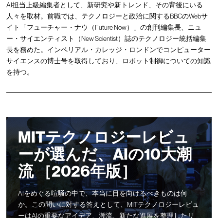
AI担当上級編集者として、新研究や新トレンド、その背後にいる
人々を取材。前職では、テクノロジーと政治に関するBBCのWebサ
イト「フューチャー・ナウ（Future Now）」の創刊編集長、ニュ
ー・サイエンティスト（New Scientist）誌のテクノロジー統括編集
長を務めた。インペリアル・カレッジ・ロンドンでコンピューター
サイエンスの博士号を取得しており、ロボット制御についての知識
を持つ。
MITテクノロジーレビュ
ーが選んだ、AIの10大潮
流 ［2026年版］
AIをめぐる喧騒の中で、本当に目を向けるべきものは何
か。この問いに対する答えとして、MITテクノロジーレビュ
ーはAIの重要なアイデア、潮流、新たな進展を整理したリ