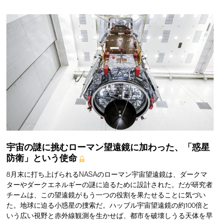
宇宙の謎に挑むローマン望遠鏡に加わった、「惑星
防衛」という使命
8月末に打ち上げられるNASAのローマン宇宙望遠鏡は、ダークマ
ターやダークエネルギーの謎に迫るために設計された。だが研究者
チームは、この望遠鏡がもう一つの役割を果たせることに気づい
た。地球に迫る小惑星の捜索だ。ハッブル宇宙望遠鏡の約100倍と
いう広い視野と赤外線観測を生かせば、都市を破壊しうる天体を早