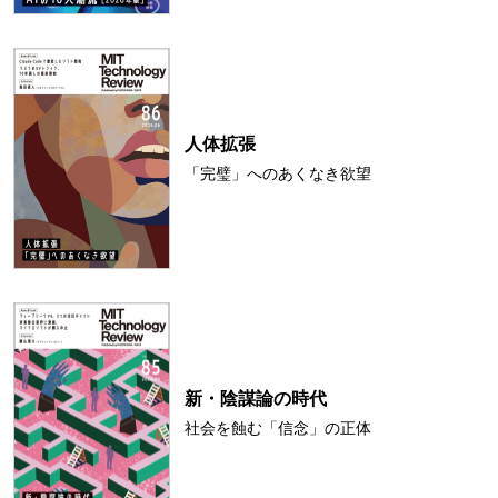
人体拡張
「完璧」へのあくなき欲望
新・陰謀論の時代
社会を蝕む「信念」の正体