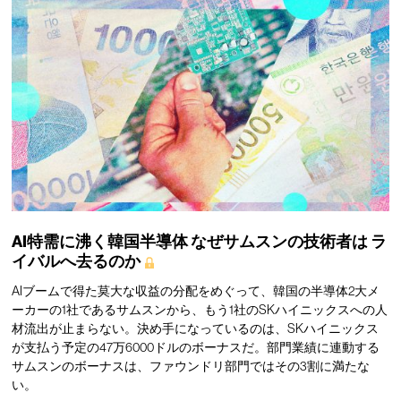
AI特需に沸く韓国半導体
なぜサムスンの技術者は
ラ
イバルへ去るのか
AIブームで得た莫大な収益の分配をめぐって、韓国の半導体2大メ
ーカーの1社であるサムスンから、もう1社のSKハイニックスへの人
材流出が止まらない。決め手になっているのは、SKハイニックス
が支払う予定の47万6000ドルのボーナスだ。部門業績に連動する
サムスンのボーナスは、ファウンドリ部門ではその3割に満たな
い。