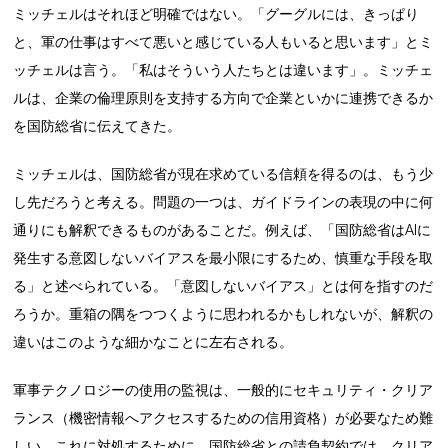
ミッチェルはそれほど明確ではない。「グーグルには、きっぱり
と、軍の仕事はすべて悪いと感じている人もいると思います」とミ
ッチェルは言う。「私はそういう人たちとは違います」。ミッチェ
ルは、企業の倫理原則を支持する方向で企業といかに連携できるか
を国防総省に伝えてきた。
ミッチェルは、国防総省が現在求めている信頼を得るのは、もう少
し先だろうと考える。問題の一つは、ガイドラインの表現の中に何
通りにも解釈できるものがあることだ。例えば、「国防総省はAIに
発生する意図しないバイアスを最小限にするため、慎重な手段を取
る」と述べられている。「意図しないバイアス」とは何を指すのだ
ろうか。重箱の隅をつつくように思われるかもしれないが、解釈の
違いはこのような細かなことに左右される。
軍事テクノロジーの使用の監視は、一般的にセキュリティ・クリア
ランス（機密情報へアクセスするための信用資格）が必要なため難
しい。これに対処するために、国防総省との請負契約では、クリア