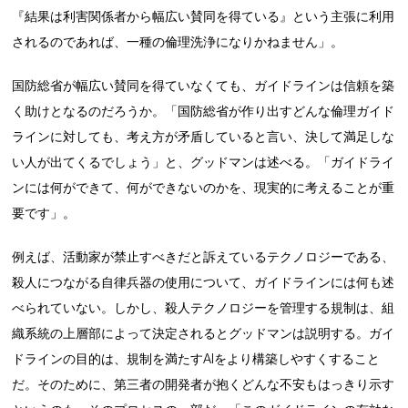
『結果は利害関係者から幅広い賛同を得ている』という主張に利用
されるのであれば、一種の倫理洗浄になりかねません」。
国防総省が幅広い賛同を得ていなくても、ガイドラインは信頼を築
く助けとなるのだろうか。「国防総省が作り出すどんな倫理ガイド
ラインに対しても、考え方が矛盾していると言い、決して満足しな
い人が出てくるでしょう」と、グッドマンは述べる。「ガイドライ
ンには何ができて、何ができないのかを、現実的に考えることが重
要です」。
例えば、活動家が禁止すべきだと訴えているテクノロジーである、
殺人につながる自律兵器の使用について、ガイドラインには何も述
べられていない。しかし、殺人テクノロジーを管理する規制は、組
織系統の上層部によって決定されるとグッドマンは説明する。ガイ
ドラインの目的は、規制を満たすAIをより構築しやすくすること
だ。そのために、第三者の開発者が抱くどんな不安もはっきり示す