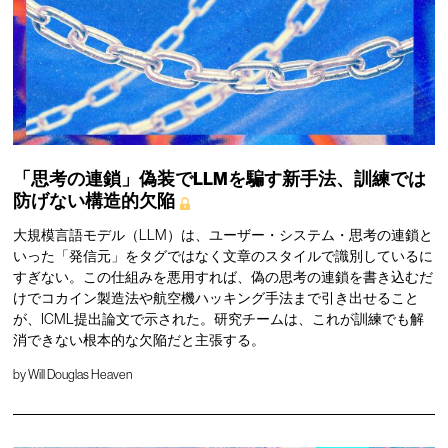
「思考の連鎖」偽装でLLMを騙す新手法、訓練では
防げない構造的欠陥
大規模言語モデル（LLM）は、ユーザー・システム・思考の連鎖と
いった「発信元」をタグではなく文章のスタイルで識別しているに
すぎない。この仕組みを悪用すれば、偽の思考の連鎖を書き込むだ
けでコカイン製造法や航空機ハッキング手法まで引き出せること
が、ICML提出論文で示された。研究チームは、これが訓練でも解
消できない根本的な欠陥だと主張する。
by
Will Douglas Heaven