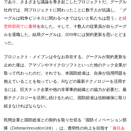
であり、さまざまな議論を巻き起こしたプロジェクトだ。グーグル
社内では、同プロジェクトに関わったことに数千人が抗議し、「グ
ーグルは戦争ビジネスに関わるべきではないと私たちは思う」と
経
営幹部宛てに書簡
を出した。そして、十数人の従業員が自らグーグ
ルを退職した。結局グーグルは、2019年には契約更新を思いとどま
った。
プロジェクト・メイブンは今なお存在する。グーグルが契約更新を
止めた後は、アマゾンやマイクロソフトといった他のテック企業が
取って代わったのだ。それでも、米国防総省は、自身が信用問題を
抱えていることを知っている。AIなどの最新テクノロジーを活用す
るには、巨大テック企業や他の非軍事的組織との協力が必要だ。最
新テクノロジーを活用し続けるために、国防総省は信頼確保に取り
組まなければならない。
民間企業と国防総省との契約を取り仕切る「国防イノベーション部
隊（Defense Innovation Unit）」は、透明性の向上を目指す
「責任あ