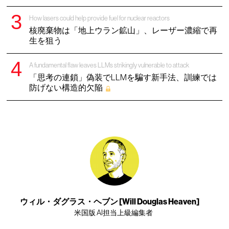
How lasers could help provide fuel for nuclear reactors
核廃棄物は「地上ウラン鉱山」、レーザー濃縮で再
生を狙う
A fundamental flaw leaves LLMs strikingly vulnerable to attack
「思考の連鎖」偽装でLLMを騙す新手法、訓練では
防げない構造的欠陥
ウィル・ダグラス・ヘブン [Will Douglas Heaven]
米国版 AI担当上級編集者