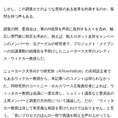
しかし、この調査がどのような意味のある改革を約束するのか、疑
問を持つ声もある。
調査の間、委員会は、軍のAI使用を声高に批判する人々を含め、幅
広い専門家に助言を求めた。例えば、殺人ロボット反対キャンペー
ンのメンバーや、元グーグルの研究者で、プロジェクト・メイブン
への抗議運動の組織化を手助けしたニューヨーク大学のメレディ
ス・ウィテカー教授らだ。
ニューヨーク大学AIナウ研究所（AI Now Institute）の共同設立者で
もあるウィテカー教授から、本記事へのコメントは得られなかっ
た。同研究所のコートニー・ホルスワース広報責任者によれば、ウ
ィッタカー教授は会議に一度出席し、シュミット議長など委員会の
上席メンバーと調査の方向性について議論した。だが、「ウィッタ
カー教授は決して有意義な相談を受けたわけではありません」と言
う。「長いプロセスのほんの一部で異議を唱える声が上がっても、