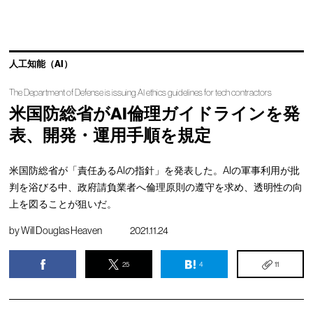
人工知能（AI）
The Department of Defense is issuing AI ethics guidelines for tech contractors
米国防総省がAI倫理ガイドラインを発
表、開発・運用手順を規定
米国防総省が「責任あるAIの指針」を発表した。AIの軍事利用が批
判を浴びる中、政府請負業者へ倫理原則の遵守を求め、透明性の向
上を図ることが狙いだ。
by
Will Douglas Heaven
2021.11.24
25
4
11