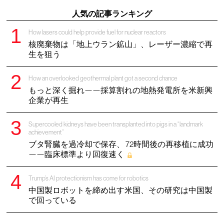
人気の記事ランキング
How lasers could help provide fuel for nuclear reactors
核廃棄物は「地上ウラン鉱山」、レーザー濃縮で再
生を狙う
How an overlooked geothermal plant got a second chance
もっと深く掘れ——採算割れの地熱発電所を米新興
企業が再生
Supercooled kidneys have been transplanted into pigs in a “landmark
achievement”
ブタ腎臓を過冷却で保存、 72時間後の再移植に成功
——臨床標準より回復速く
Trump’s AI protectionism has come for robotics
中国製ロボットを締め出す米国、その研究は中国製
で回っている