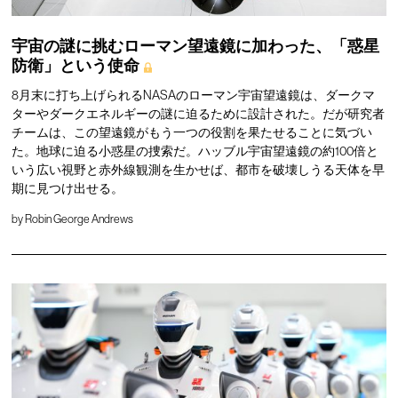
宇宙の謎に挑むローマン望遠鏡に加わった、「惑星
防衛」という使命
8月末に打ち上げられるNASAのローマン宇宙望遠鏡は、ダークマ
ターやダークエネルギーの謎に迫るために設計された。だが研究者
チームは、この望遠鏡がもう一つの役割を果たせることに気づい
た。地球に迫る小惑星の捜索だ。ハッブル宇宙望遠鏡の約100倍と
いう広い視野と赤外線観測を生かせば、都市を破壊しうる天体を早
期に見つけ出せる。
by
Robin George Andrews