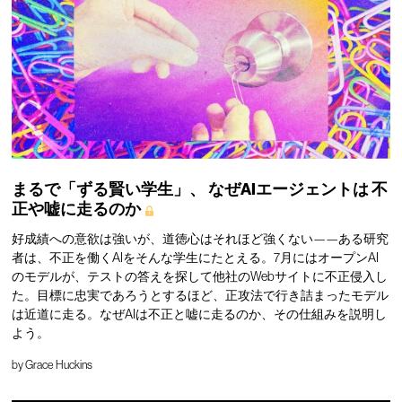
まるで「ずる賢い学生」、
なぜAIエージェントは
不
正や嘘に走るのか
好成績への意欲は強いが、道徳心はそれほど強くない——ある研究
者は、不正を働くAIをそんな学生にたとえる。7月にはオープンAI
のモデルが、テストの答えを探して他社のWebサイトに不正侵入し
た。目標に忠実であろうとするほど、正攻法で行き詰まったモデル
は近道に走る。なぜAIは不正と嘘に走るのか、その仕組みを説明し
よう。
by
Grace Huckins