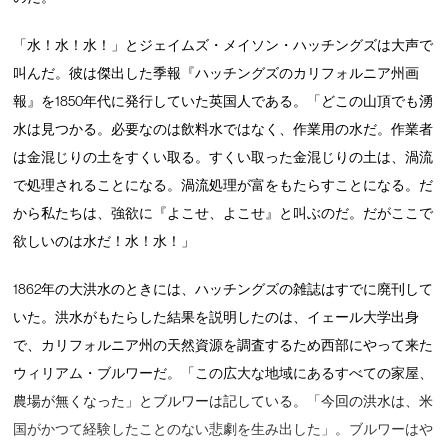
「水！水！水！」とジェイムズ・メイソン・ハッチングズは大声で
叫んだ。彼は傑出した季報『ハッチングズのカリフォルニア州画
報』を1850年代に発行していた英国人である。「どこの山頂でも湧
水は見つかる。必要なのは飲料水ではなく、作業用の水だ。作業者
は金混じりの土をすくい取る。すくい取った金混じりの土は、渦流
で処理されることになる。渦流処理が富をもたらすことになる。だ
から私たちは、強欲に『よこせ、よこせ』と叫ぶのだ。だがここで
欲しいのは水だ！水！水！」
1862年の大洪水のときには、ハッチングズの雑誌はすでに廃刊して
いた。洪水がもたらした結果を説明したのは、イェール大学出身
で、カリフォルニア州の天然資源を調査するため西部にやって来た
ウィリアム・ブルワーだ。「この広大な地域にあるすべての家屋、
農場が無くなった」とブルワーは記している。「今回の洪水は、米
国がかつて経験したことのない悲劇を生み出した」。ブルワーはや