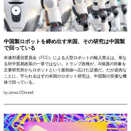
中国製ロボットを締め出す米国、その研究は中国製
で回っている
米連邦通信委員会（FCC）による人型ロボットの輸入禁止は、単な
る対中貿易政策の一章ではない。トランプ政権が、AI保護の対象を
主要研究所からロボットという最前線へ広げた証拠だ。だが皮肉な
ことに、守られるはずの米国のロボット研究は、中国製の安価な機
体で回っている。
by
James O'Donnell