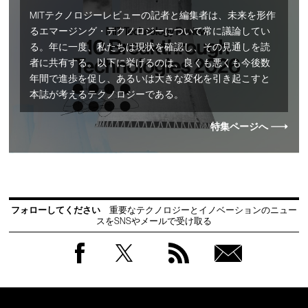
MITテクノロジーレビューの記者と編集者は、未来を形作
るエマージング・テクノロジーについて常に議論してい
る。年に一度、私たちは現状を確認し、その見通しを読
者に共有する。以下に挙げるのは、良くも悪くも今後数
年間で進歩を促し、あるいは大きな変化を引き起こすと
本誌が考えるテクノロジーである。
特集ページへ
フォローしてください
重要なテクノロジーとイノベーションのニュー
スをSNSやメールで受け取る
Facebook
Twitter
RSS
無料
会員
登録