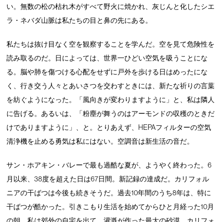
い。無数の松の枯れ木がすべて野火に焼かれ、灰じんと化したシエ
ラ・ネバダ山脈は私たちの目と鼻の先にある。
私たちは抜け目なく空を観察することを学んだ。空を見て危険性を
読み取るのだ。日によっては、世界一ひどい空気を吸うことにな
る。脳や肺を傷つける心配をせずに戸外を歩ける日はめったにな
く、行き交う人々とあいさつを交わすときには、新たな祈りの言葉
を紡ぐようになった。「風向きが変わりますように」と、私は隣人
に告げる。あるいは、「粉塵が舞うのはアーモンドの収穫のときだ
けでありますように」、と。とりあえず、HEPAフィルターの空気
清浄機を止める勇気は私にはない。空調音は新生活の音だ。
サン・ホアキン・バレーで最も過酷な夏が、ようやく終わった。6
月以来、38度を超えた日は67日間。新記録の達成だ。カリフォル
ニアの干ばつは今後も続きそうだ。過去10年間のうち8年は、特に
干ばつが酷かった。引きこもり生活を始めてからひと月経った10月
の朝、私は郊外の自宅を出て、灌漑が作った最大の砂漠、カリフォ