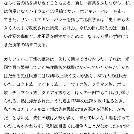
ならば昔の話を繰り返すこともある。新しい言葉を探しながら、私
は何度となくハイウェイ99号線でサン・ホアキン・バレーを走っ
てきた。サン・ホアキン・バレーを指して地質学者は「史上最も大
きく人の手で改変された風景」と呼ぶ。今私の目に映るのは、新し
い改変の傷痕だ。水不足を解消するために、なりふり構わず続けて
きた所業の結果である。
カリフォルニア州の獲得は、決して簡単ではなかった。それは、米
国で最も繁栄していた先住民族の抹殺にかかっていたからだ。立ち
はだかる先住民族には1万年以上続く文明があり、30万人の住民が
いた。ヨクト族、マイドゥ族、ミーウォク族、クラマス族、ポモ
族、チュマシュ族、クミアイ族など、ほんの一例でもこれだけ挙げ
られる。熱に浮かされたような過去175年の足跡を振り返るとき、
私たちはカリフォルニア州の先住民族の慎み深さを理想化しがち
だ。とはいえ、先住民族は人数が多く、豊かで広大な土地を持って
いたにもかかわらず、戦利品目当てに相争うことがなかったのは間