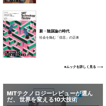
新・陰謀論の時代
社会を蝕む「信念」の正体
eムックを詳しく見る
MITテクノロジーレビューが選ん
だ、 世界を変える10大技術