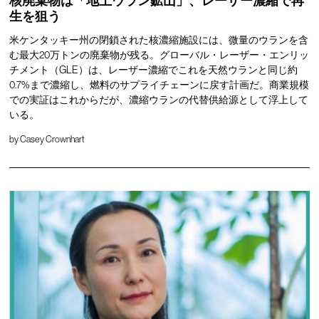
核廃棄物は「地上ウラン鉱山」、レーザー濃縮で再
生を狙う
米ケンタッキー州の閉鎖された核濃縮施設には、微量のウランを含
む最大20万トンの廃棄物が残る。グローバル・レーザー・エンリッ
チメント（GLE）は、レーザー濃縮でこれを天然ウランと同じ約
0.7%まで濃縮し、燃料のサプライチェーンに戻す計画だ。商業規模
での実証はこれからだが、濃縮ウランの代替供給源として浮上して
いる。
by
Casey Crownhart