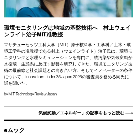
環境モニタリングは地域の基盤技術へ 村上ウェイ
ンライト治子MIT准教授
マサチューセッツ工科大学（MIT）原子核科学・工学科／土木・環
境工学科の准教授である村上（ウェインライト）治子氏は、環境モ
ニタリングと水理シミュレーションを専門に、核汚染や気候変動が
水循環・生態系に及ぼす影響を研究してきた。環境モニタリング技
術の最前線と社会課題との向き合い方、そしてイノベーターの条件
について、Innovators Under 35 Japan 2026の審査員を務める同氏に
話を聞いた。
by
MIT Technology Review Japan
「気候変動／エネルギー」の記事をもっと読む
eムック