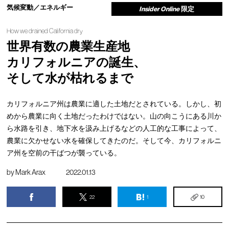
気候変動／エネルギー
Insider Online
限定
How we drained California dry
世界有数の農業生産地
カリフォルニアの誕生、
そして水が枯れるまで
カリフォルニア州は農業に適した土地だとされている。しかし、初
めから農業に向く土地だったわけではない。山の向こうにある川か
ら水路を引き、地下水を汲み上げるなどの人工的な工事によって、
農業に欠かせない水を確保してきたのだ。そして今、カリフォルニ
ア州を空前の干ばつが襲っている。
by
Mark Arax
2022.01.13
22
1
10