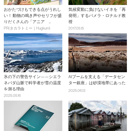
おかたづけもできる点がうれし
気候変動に負けないイネを「再
い！ 動物の鳴き声やセリフが盛
発明」するパメラ・ロナルド教
りだくさんの「アニア ...
授
PR(タカラトミー｜Hugkum)
2017.05.15
氷の下の警告サイン——シエラ
AIブームを支える「データセン
ネバダ山脈で科学者が雪の温度
ター銀座」は砂漠地帯にあった
を測る理由
2025.06.13
2025.05.16