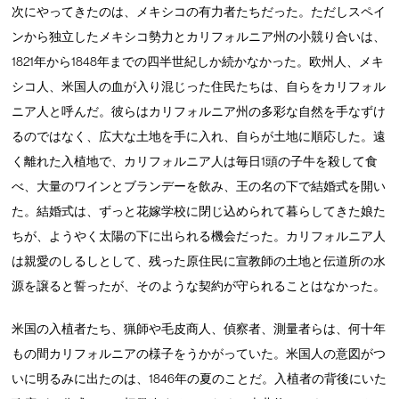
次にやってきたのは、メキシコの有力者たちだった。ただしスペイ
ンから独立したメキシコ勢力とカリフォルニア州の小競り合いは、
1821年から1848年までの四半世紀しか続かなかった。欧州人、メキ
シコ人、米国人の血が入り混じった住民たちは、自らをカリフォル
ニア人と呼んだ。彼らはカリフォルニア州の多彩な自然を手なずけ
るのではなく、広大な土地を手に入れ、自らが土地に順応した。遠
く離れた入植地で、カリフォルニア人は毎日1頭の子牛を殺して食
べ、大量のワインとブランデーを飲み、王の名の下で結婚式を開い
た。結婚式は、ずっと花嫁学校に閉じ込められて暮らしてきた娘た
ちが、ようやく太陽の下に出られる機会だった。カリフォルニア人
は親愛のしるしとして、残った原住民に宣教師の土地と伝道所の水
源を譲ると誓ったが、そのような契約が守られることはなかった。
米国の入植者たち、猟師や毛皮商人、偵察者、測量者らは、何十年
もの間カリフォルニアの様子をうかがっていた。米国人の意図がつ
いに明るみに出たのは、1846年の夏のことだ。入植者の背後にいた