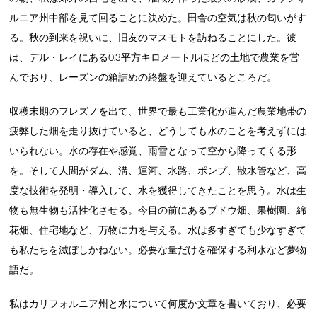
ルニア州中部を見て回ることに決めた。田舎の空気は秋の匂いがす
る。秋の到来を祝いに、旧友のマスモトを訪ねることにした。彼
は、デル・レイにある0.3平方キロメートルほどの土地で農業を営
んでおり、レーズンの箱詰めの終盤を迎えているところだ。
収穫末期のフレズノを出て、世界で最も工業化が進んだ農業地帯の
疲弊した畑を走り抜けていると、どうしても水のことを考えずには
いられない。水の存在や感覚、雨雪となって空から降ってくる形
を。そして人間がダム、溝、運河、水路、ポンプ、散水管など、高
度な技術を発明・導入して、水を獲得してきたことを思う。水は生
物も無生物も活性化させる。今目の前にあるブドウ畑、果樹園、綿
花畑、住宅地など、万物に力を与える。水は多すぎても少なすぎて
も私たちを滅ぼしかねない。必要な量だけを確保する利水など夢物
語だ。
私はカリフォルニア州と水について何度か文章を書いており、必要