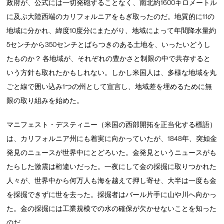
政府が、公式には一切発砲することなく、南北約1600キロメートル
に及ぶ大陸西端のカリフォルニアをもぎ取ったのだ。地質的に11の
地域に分かれ、緯度10度分にまたがり、地域によって年間降水量約
5センチから350センチとばらつきのある土地を、いったいどうし
たものか？ 各地域が、それぞれの豊かさと制限の中で共存すると
いう方針も取れたかもしれない。しかし米国人は、多様な地域を丸
ごと線で囲い込み1つの州として宣言し、地域差を埋めるために無
限の取り組みを始めた。
マニフェスト・デスティニー（米国の西部開拓を正当化する標語）
は、カリフォルニア州にも着実に向かっていたが、1848年、突如金
発見のニュースが世界中にとどろいた。金発見というニュースがも
たらした激震は桁違いだった。一夜にして金の採掘に取りつかれた
人々が、世界中から何万人も海を越えて押し寄せ、大半は一度も金
を採掘できずに世を去った。採掘者はバール片手に山や川へ向かっ
た。金の採掘には工業規模での水の確保が欠かせないことを知った
のだ。