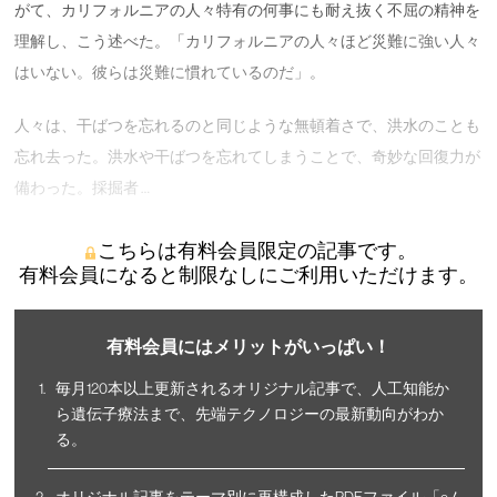
がて、カリフォルニアの人々特有の何事にも耐え抜く不屈の精神を
理解し、こう述べた。「カリフォルニアの人々ほど災難に強い人々
はいない。彼らは災難に慣れているのだ」。
人々は、干ばつを忘れるのと同じような無頓着さで、洪水のことも
忘れ去った。洪水や干ばつを忘れてしまうことで、奇妙な回復力が
備わった。採掘者 …
こちらは有料会員限定の記事です。
有料会員になると制限なしにご利用いただけます。
有料会員にはメリットがいっぱい！
毎月120本以上更新されるオリジナル記事で、人工知能か
ら遺伝子療法まで、先端テクノロジーの最新動向がわか
る。