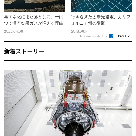
再エネ化にまた落とし穴、干ば
行き過ぎた太陽光発電、カリフ
つで温室効果ガスが増える理由
ォルニア州の憂鬱
2022.04.08
2018.06.14
Recommended by
新着ストーリー