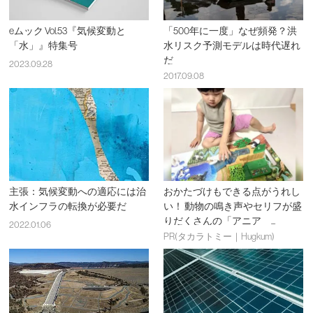
eムック Vol.53『気候変動と
「500年に一度」なぜ頻発？洪
「水」』特集号
水リスク予測モデルは時代遅れ
だ
2023.09.28
2017.09.08
主張：気候変動への適応には治
おかたづけもできる点がうれし
水インフラの転換が必要だ
い！ 動物の鳴き声やセリフが盛
りだくさんの「アニア ...
2022.01.06
PR(タカラトミー｜Hugkum)