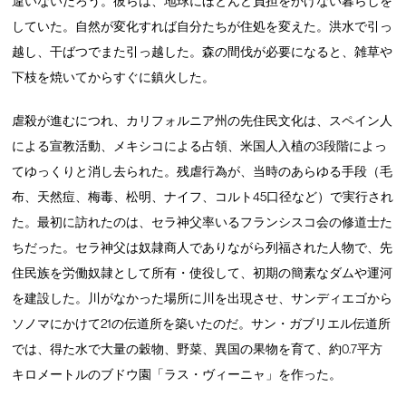
違いないだろう。彼らは、地球にほとんど負担をかけない暮らしを
していた。自然が変化すれば自分たちが住処を変えた。洪水で引っ
越し、干ばつでまた引っ越した。森の間伐が必要になると、雑草や
下枝を焼いてからすぐに鎮火した。
虐殺が進むにつれ、カリフォルニア州の先住民文化は、スペイン人
による宣教活動、メキシコによる占領、米国人入植の3段階によっ
てゆっくりと消し去られた。残虐行為が、当時のあらゆる手段（毛
布、天然痘、梅毒、松明、ナイフ、コルト45口径など）で実行され
た。最初に訪れたのは、セラ神父率いるフランシスコ会の修道士た
ちだった。セラ神父は奴隷商人でありながら列福された人物で、先
住民族を労働奴隷として所有・使役して、初期の簡素なダムや運河
を建設した。川がなかった場所に川を出現させ、サンディエゴから
ソノマにかけて21の伝道所を築いたのだ。サン・ガブリエル伝道所
では、得た水で大量の穀物、野菜、異国の果物を育て、約0.7平方
キロメートルのブドウ園「ラス・ヴィーニャ」を作った。