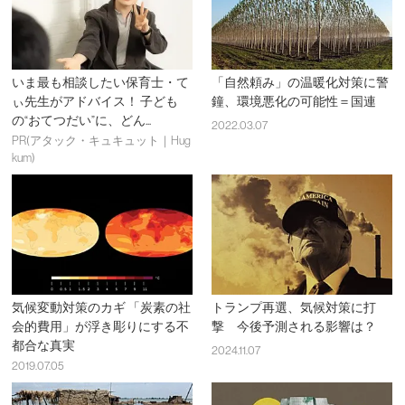
いま最も相談したい保育士・て
「自然頼み」の温暖化対策に警
ぃ先生がアドバイス！ 子ども
鐘、環境悪化の可能性＝国連
の“おてつだい”に、どん...
2022.03.07
PR(アタック・キュキュット｜Hug
kum)
気候変動対策のカギ 「炭素の社
トランプ再選、気候対策に打
会的費用」が浮き彫りにする不
撃 今後予測される影響は？
都合な真実
2024.11.07
2019.07.05