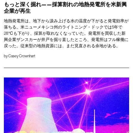
もっと深く掘れ——採算割れの地熱発電所を米新興
企業が再生
地熱発電所は、地下から汲み上げる水の温度が下がると発電効率が
落ちる。米ニューメキシコ州のライトニング・ドックでは5年で
28℃も下がり、採算が取れなくなっていた。発電所を買収した新
興企業ザンスカーが井戸を掘り直したところ、発電所はフル稼働に
戻った。従来型の地熱資源には、まだ見直される余地がある。
by
Casey Crownhart