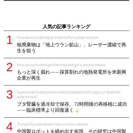
人気の記事ランキング
How lasers could help provide fuel for nuclear reactors
核廃棄物は「地上ウラン鉱山」、レーザー濃縮で再
生を狙う
How an overlooked geothermal plant got a second chance
もっと深く掘れ——採算割れの地熱発電所を米新興
企業が再生
Supercooled kidneys have been transplanted into pigs in a “landmark
achievement”
ブタ腎臓を過冷却で保存、 72時間後の再移植に成功
——臨床標準より回復速く
Trump’s AI protectionism has come for robotics
中国製ロボットを締め出す米国、その研究は中国製