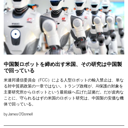
中国製ロボットを締め出す米国、その研究は中国製
で回っている
米連邦通信委員会（FCC）による人型ロボットの輸入禁止は、単な
る対中貿易政策の一章ではない。トランプ政権が、AI保護の対象を
主要研究所からロボットという最前線へ広げた証拠だ。だが皮肉な
ことに、守られるはずの米国のロボット研究は、中国製の安価な機
体で回っている。
by
James O'Donnell