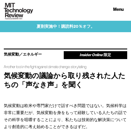
Menu
夏割実施中！購読料20％オフ。
気候変動／エネルギー
Insider Online
限定
Another tool in the fight against climate change: storytelling
気候変動の議論から取り残された人た
ちの「声なき声」を聞く
気候変動は欧米や専門家だけで話すべき問題ではない。気候科学は
非常に重要だが、気候変動を身をもって経験している人たちの話で
その科学を咀嚼することにより、私たちは技術的な解決策について
より創造的に考え始めることができるはずだ。