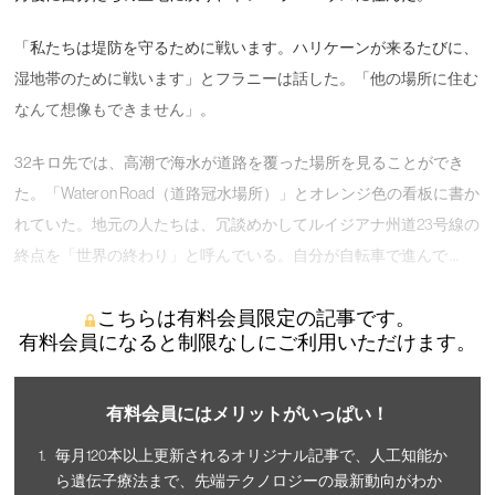
「私たちは堤防を守るために戦います。ハリケーンが来るたびに、
湿地帯のために戦います」とフラニーは話した。「他の場所に住む
なんて想像もできません」。
32キロ先では、高潮で海水が道路を覆った場所を見ることができ
た。「Water on Road（道路冠水場所）」とオレンジ色の看板に書か
れていた。地元の人たちは、冗談めかしてルイジアナ州道23号線の
終点を「世界の終わり」と呼んでいる。自分が自転車で進んで …
こちらは有料会員限定の記事です。
有料会員になると制限なしにご利用いただけます。
有料会員にはメリットがいっぱい！
毎月120本以上更新されるオリジナル記事で、人工知能か
ら遺伝子療法まで、先端テクノロジーの最新動向がわか