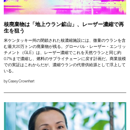
核廃棄物は「地上ウラン鉱山」、レーザー濃縮で再
生を狙う
米ケンタッキー州の閉鎖された核濃縮施設には、微量のウランを含
む最大20万トンの廃棄物が残る。グローバル・レーザー・エンリッ
チメント（GLE）は、レーザー濃縮でこれを天然ウランと同じ約
0.7%まで濃縮し、燃料のサプライチェーンに戻す計画だ。商業規模
での実証はこれからだが、濃縮ウランの代替供給源として浮上して
いる。
by
Casey Crownhart