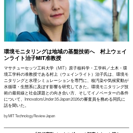
環境モニタリングは地域の基盤技術へ 村上ウェイ
ンライト治子MIT准教授
マサチューセッツ工科大学（MIT）原子核科学・工学科／土木・環
境工学科の准教授である村上（ウェインライト）治子氏は、環境モ
ニタリングと水理シミュレーションを専門に、核汚染や気候変動が
水循環・生態系に及ぼす影響を研究してきた。環境モニタリング技
術の最前線と社会課題との向き合い方、そしてイノベーターの条件
について、Innovators Under 35 Japan 2026の審査員を務める同氏に
話を聞いた。
by
MIT Technology Review Japan