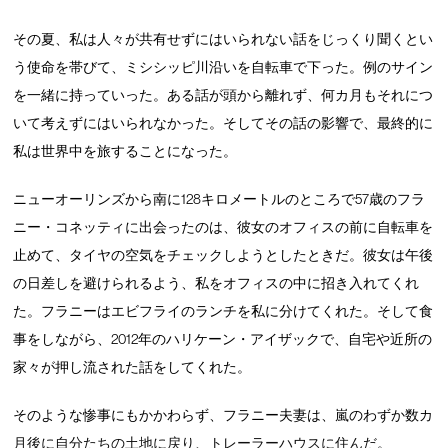
その夏、私は人々が共有せずにはいられない話をじっくり聞くとい
う使命を帯びて、ミシシッピ川沿いを自転車で下った。例のサイン
を一緒に持っていった。ある話が頭から離れず、何カ月もそれにつ
いて考えずにはいられなかった。そしてその話の影響で、最終的に
私は世界中を旅することになった。
ニューオーリンズから南に128キロメートルのところで57歳のフラ
ニー・コネッティに出会ったのは、彼女のオフィスの前に自転車を
止めて、タイヤの空気をチェックしようとしたときだ。彼女は午後
の日差しを避けられるよう、私をオフィスの中に招き入れてくれ
た。フラニーはエビフライのランチを私に分けてくれた。そして食
事をしながら、2012年のハリケーン・アイザックで、自宅や近所の
家々が押し流された話をしてくれた。
そのような惨事にもかかわらず、フラニー夫妻は、嵐のわずか数カ
月後に自分たちの土地に戻り、トレーラーハウスに住んだ。