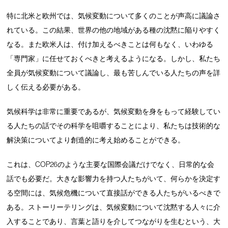
特に北米と欧州では、気候変動について多くのことが声高に議論さ
れている。この結果、世界の他の地域がある種の沈黙に陥りやすく
なる。また欧米人は、付け加えるべきことは何もなく、いわゆる
「専門家」に任せておくべきと考えるようになる。しかし、私たち
全員が気候変動について議論し、最も苦しんでいる人たちの声を詳
しく伝える必要がある。
気候科学は非常に重要であるが、気候変動を身をもって経験してい
る人たちの話でその科学を咀嚼することにより、私たちは技術的な
解決策についてより創造的に考え始めることができる。
これは、COP26のような主要な国際会議だけでなく、日常的な会
話でも必要だ。大きな影響力を持つ人たちがいて、何らかを決定す
る空間には、気候危機について直接話ができる人たちがいるべきで
ある。ストーリーテリングは、気候変動について沈黙する人々に介
入することであり、言葉と語りを介してつながりを生むという、大