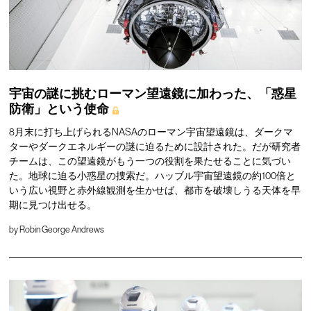
宇宙の謎に挑むローマン望遠鏡に加わった、「惑星
防衛」という使命
8月末に打ち上げられるNASAのローマン宇宙望遠鏡は、ダークマ
ターやダークエネルギーの謎に迫るために設計された。だが研究者
チームは、この望遠鏡がもう一つの役割を果たせることに気づい
た。地球に迫る小惑星の捜索だ。ハッブル宇宙望遠鏡の約100倍と
いう広い視野と赤外線観測を生かせば、都市を破壊しうる天体を早
期に見つけ出せる。
by
Robin George Andrews