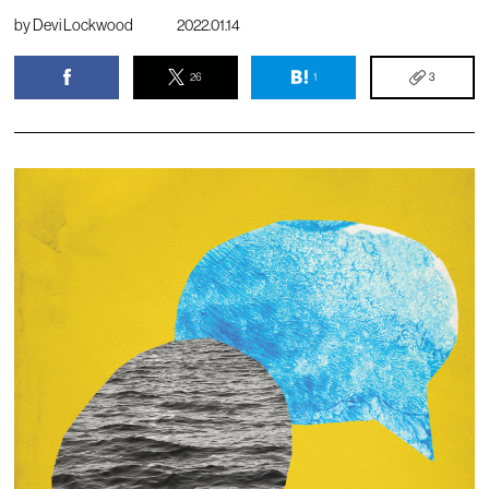
by
Devi Lockwood
2022.01.14
26
1
3