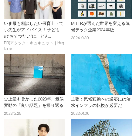
いま最も相談したい保育士・て
MITTRが選んだ世界を変える気
ぃ先生がアドバイス！ 子ども
候テック企業2024年版
の“おてつだい”に、どん...
2024.10.30
PR(アタック・キュキュット｜Hug
kum)
史上最も暑かった2023年、気候
主張：気候変動への適応には治
変動の「良い話題」を振り返る
水インフラの転換が必要だ
2023.12.25
2022.01.06