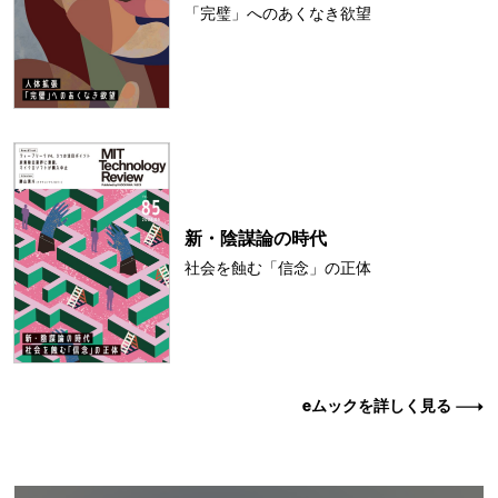
「完璧」へのあくなき欲望
新・陰謀論の時代
社会を蝕む「信念」の正体
eムックを詳しく見る