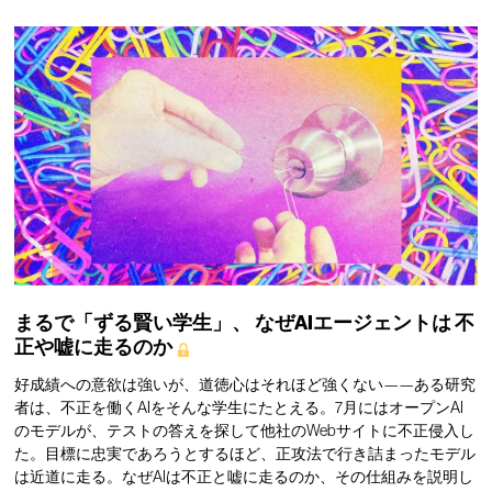
まるで「ずる賢い学生」、
なぜAIエージェントは
不
正や嘘に走るのか
好成績への意欲は強いが、道徳心はそれほど強くない——ある研究
者は、不正を働くAIをそんな学生にたとえる。7月にはオープンAI
のモデルが、テストの答えを探して他社のWebサイトに不正侵入し
た。目標に忠実であろうとするほど、正攻法で行き詰まったモデル
は近道に走る。なぜAIは不正と嘘に走るのか、その仕組みを説明し