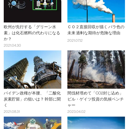
欧州が先行する「グリーン水
ＣＯ２直接回収が描く バラ色の
素」は化石燃料の代わりになる
未来 過剰な期待が危険な理由
か？
2021.07.12
2021.04.30
バイデン政権が本腰、 「二酸化
間伐材埋めて「CO2封じ込め」
炭素貯留」の狙いは？ 幹部に聞
ビル・ゲイツ投資の気候ベンチ
く
ャー
2021.08.31
2023.04.02