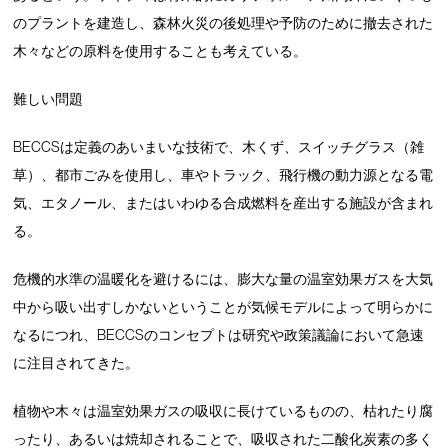
のプラントを建造し、森林火災の後処理や予防のために撤去された
木々などの原料を使用することも考えている。
難しい問題
BECCSは定義のあいまいな技術で、木くず、スイッチグラス（雑
草）、都市ごみを使用し、車やトラック、飛行機の動力源となる電
気、エタノール、またはいわゆる合成燃料を産出する施設が含まれ
る。
危機的水準の温暖化を避けるには、膨大な量の温室効果ガスを大気
中から吸い出すしかないということが気候モデルによって明らかに
なるにつれ、BECCSのコンセプトは研究や政策議論において急速
に注目されてきた。
植物や木々は温室効果ガスの吸収に長けているものの、枯れたり腐
ったり、あるいは焼却されることで、吸収された二酸化炭素の多く