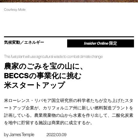
Courtesy: Mote
気候変動／エネルギー
Insider Online
限定
This fuel plant will use agricultural waste to combat climate change
農家のごみを宝の山に、
BECCSの事業化に挑む
米スタートアップ
米ローレンス・リバモア国立研究所の科学者たちが立ち上げたスタ
ートアップ企業が、カリフォルニア州に新しい燃料製造プラントを
計画している。農業廃棄物の山から水素を作り出して、二酸化炭素
を地中に貯留する施設は商業的に成立するか。
by
James Temple
2022.03.09