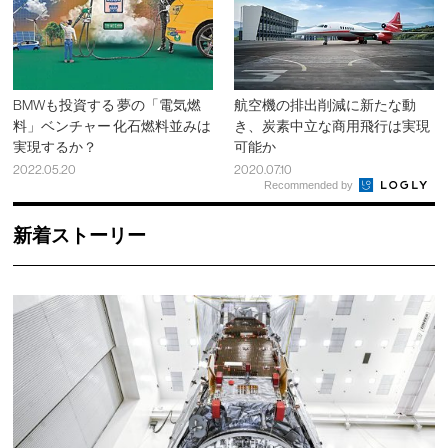
BMWも投資する 夢の「電気燃
航空機の排出削減に新たな動
料」ベンチャー 化石燃料並みは
き、炭素中立な商用飛行は実現
実現するか？
可能か
2022.05.20
2020.07.10
Recommended by
新着ストーリー