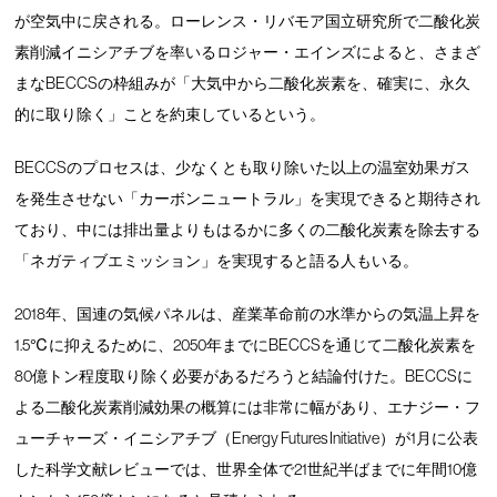
が空気中に戻される。ローレンス・リバモア国立研究所で二酸化炭
素削減イニシアチブを率いるロジャー・エインズによると、さまざ
まなBECCSの枠組みが「大気中から二酸化炭素を、確実に、永久
的に取り除く」ことを約束しているという。
BECCSのプロセスは、少なくとも取り除いた以上の温室効果ガス
を発生させない「カーボンニュートラル」を実現できると期待され
ており、中には排出量よりもはるかに多くの二酸化炭素を除去する
「ネガティブエミッション」を実現すると語る人もいる。
2018年、国連の気候パネルは、産業革命前の水準からの気温上昇を
1.5℃に抑えるために、2050年までにBECCSを通じて二酸化炭素を
80億トン程度取り除く必要があるだろうと結論付けた。BECCSに
よる二酸化炭素削減効果の概算には非常に幅があり、エナジー・フ
ューチャーズ・イニシアチブ（Energy Futures Initiative）が1月に公表
した科学文献レビューでは、世界全体で21世紀半ばまでに年間10億