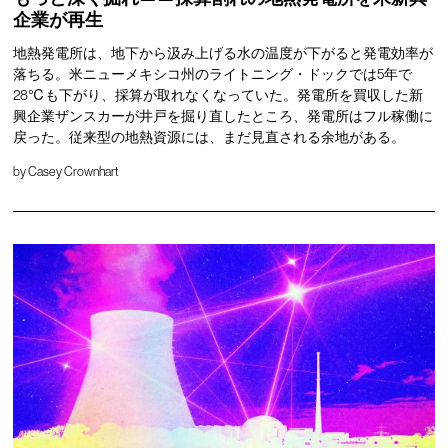
企業が再生
地熱発電所は、地下から汲み上げる水の温度が下がると発電効率が
落ちる。米ニューメキシコ州のライトニング・ドックでは5年で
28℃も下がり、採算が取れなくなっていた。発電所を買収した新
興企業ザンスカーが井戸を掘り直したところ、発電所はフル稼働に
戻った。従来型の地熱資源には、まだ見直される余地がある。
by
Casey Crownhart