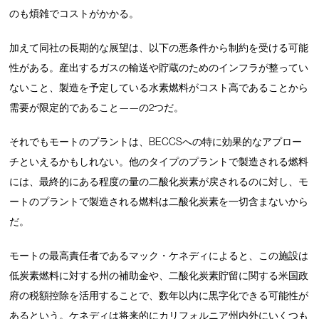
のも煩雑でコストがかかる。
加えて同社の長期的な展望は、以下の悪条件から制約を受ける可能
性がある。産出するガスの輸送や貯蔵のためのインフラが整ってい
ないこと、製造を予定している水素燃料がコスト高であることから
需要が限定的であること——の2つだ。
それでもモートのプラントは、BECCSへの特に効果的なアプロー
チといえるかもしれない。他のタイプのプラントで製造される燃料
には、最終的にある程度の量の二酸化炭素が戻されるのに対し、モ
ートのプラントで製造される燃料は二酸化炭素を一切含まないから
だ。
モートの最高責任者であるマック・ケネディによると、この施設は
低炭素燃料に対する州の補助金や、二酸化炭素貯留に関する米国政
府の税額控除を活用することで、数年以内に黒字化できる可能性が
あるという。ケネディは将来的にカリフォルニア州内外にいくつも