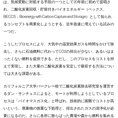
は、気候変動に対処する手段の一つとして20年前に初めて提唱さ
れ、二酸化炭素回収・貯留付きバイオエネルギー（ベックス、
BECCS：Bioenergy with Carbon Capture and Storage）として知られ
るコンセプトを商業化しようとする、近年急速に増えている試みの
一つだ。
こうしたプロセスにより、大気中の温室効果ガスを時間をかけて除
去し、さらに石油燃料に代わってCO2の排出が少ない、あるいはま
ったくない燃料を提供できる。ただし、このプロセスをコストを抑
えて実現し、また大量の二酸化炭素を安定して吸収する方法につい
ては大きな課題がある。
カリフォルニア大学バークレー校で二酸化炭素除去研究室を運営す
るダン・サンチェスによると、モートが利用しようとしているプロ
セスは「バイオマスガス化」と呼ばれ、技術的に困難でコストが高
いという。廃棄物の慎重な下処理と、排出されたガスの清浄化が必
要になるのだ。さらに各所に散らばった農場や森から燃料を集める