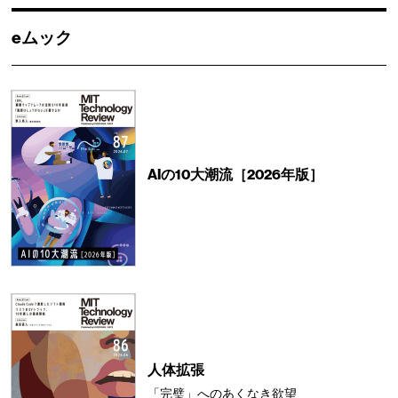
eムック
AIの10大潮流［2026年版］
人体拡張
「完璧」へのあくなき欲望