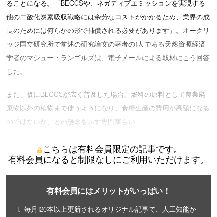
ることになる。「BECCSや、ネガティブエミッションを実現する
他の二酸化炭素吸収戦略には余分なコストがかかるため、業界の成
長のためには何らかの形で補償される必要があります」。オークリ
ッジ国立研究所で前述の研究論文の著者の1人である天然資源経済
学者のマシュー・ランゴルズは、電子メールによる取材にこう回答
した。
また、仮にBECCSが広く普及した場合、燃料の原料として農業廃
棄物以外の植物まで使うようになり、食糧生産の費用が高額になる
のではないか、との懸念を示す専門家もい …
こちらは有料会員限定の記事です。
有料会員になると制限なしにご利用いただけます。
有料会員にはメリットがいっぱい！
毎月120本以上更新されるオリジナル記事で、人工知能か