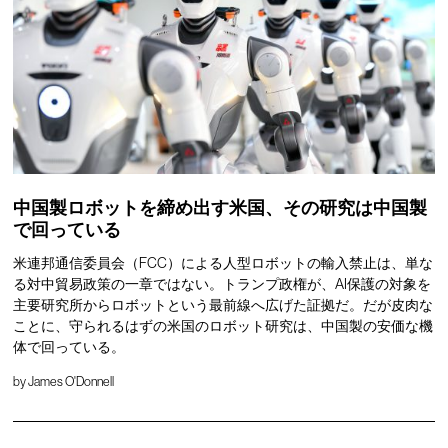
中国製ロボットを締め出す米国、その研究は中国製
で回っている
米連邦通信委員会（FCC）による人型ロボットの輸入禁止は、単な
る対中貿易政策の一章ではない。トランプ政権が、AI保護の対象を
主要研究所からロボットという最前線へ広げた証拠だ。だが皮肉な
ことに、守られるはずの米国のロボット研究は、中国製の安価な機
体で回っている。
by
James O'Donnell