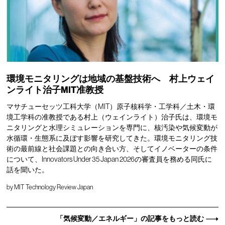
環境モニタリングは地域の基盤技術へ 村上ウェイ
ンライト治子MIT准教授
マサチューセッツ工科大学（MIT）原子核科学・工学科／土木・環
境工学科の准教授である村上（ウェインライト）治子氏は、環境モ
ニタリングと水理シミュレーションを専門に、核汚染や気候変動が
水循環・生態系に及ぼす影響を研究してきた。環境モニタリング技
術の最前線と社会課題との向き合い方、そしてイノベーターの条件
について、Innovators Under 35 Japan 2026の審査員を務める同氏に
話を聞いた。
by
MIT Technology Review Japan
「気候変動／エネルギー」の記事をもっと読む