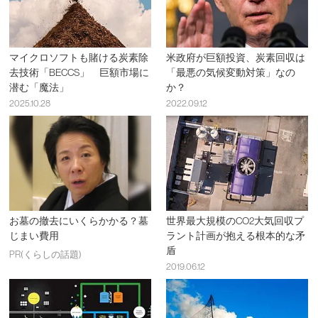
マイクロソフトも賭ける炭素除
米政府が巨額投資、炭素回収は
去技術「BECCS」 巨額市場に
「最悪の気候変動対策」なの
潜む「魔法」
か？
2025.10.28
2022.09.12
お墓の撤去にいくらかかる？墓
世界最大規模のCO2大気回収プ
じまい費用
ラント計画が抱える根本的な矛
盾
PR(くらしの話題)
2019.06.12