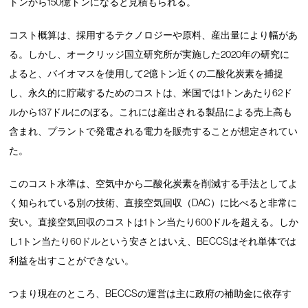
トンから150億トンになると見積もられる。
コスト概算は、採用するテクノロジーや原料、産出量により幅があ
る。しかし、オークリッジ国立研究所が実施した2020年の研究に
よると、バイオマスを使用して2億トン近くの二酸化炭素を捕捉
し、永久的に貯蔵するためのコストは、米国では1トンあたり62ド
ルから137ドルにのぼる。これには産出される製品による売上高も
含まれ、プラントで発電される電力を販売することが想定されてい
た。
このコスト水準は、空気中から二酸化炭素を削減する手法としてよ
く知られている別の技術、直接空気回収（DAC）に比べると非常に
安い。直接空気回収のコストは1トン当たり600ドルを超える。しか
し1トン当たり60ドルという安さとはいえ、BECCSはそれ単体では
利益を出すことができない。
つまり現在のところ、BECCSの運営は主に政府の補助金に依存す