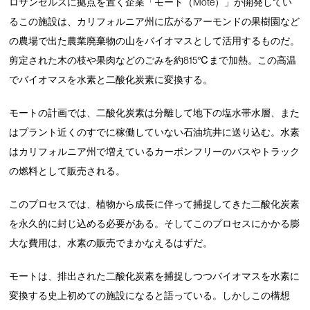
ロサンゼルスに拠点を置く企業「モート（Mote）」が開発してい
るこの施設は、カリフォルニア州に広がるアーモンドの果樹園など
の農場で出た農業廃棄物の山をバイオマスとして活用するものだ。
剪定された木の枝や果肉などのごみを約815℃まで加熱。この高温
でバイオマスを水素と二酸化炭素に変換する。
モートの計画では、二酸化炭素は分離して地下の塩水帯水層、また
はプラント近くのすでに稼働していない石油坑井に送り込む。水素
はカリフォルニア州で増えているカーボンフリーのバスやトラック
の燃料として販売される。
このプロセスでは、植物から成長に伴って捕捉してきた二酸化炭素
を永久的に封じ込める必要がある。そしてこのプロセスにかかる膨
大な費用は、水素の販売でまかなえるはずだ。
モートは、排出された二酸化炭素を捕捉しつつバイオマスを水素に
変換する史上初めての施設になると語っている。しかしこの構想