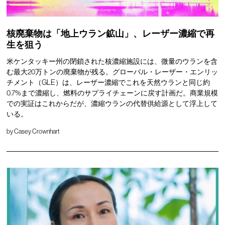
核廃棄物は「地上ウラン鉱山」、レーザー濃縮で再
生を狙う
米ケンタッキー州の閉鎖された核濃縮施設には、微量のウランを含
む最大20万トンの廃棄物が残る。グローバル・レーザー・エンリッ
チメント（GLE）は、レーザー濃縮でこれを天然ウランと同じ約
0.7%まで濃縮し、燃料のサプライチェーンに戻す計画だ。商業規模
での実証はこれからだが、濃縮ウランの代替供給源として浮上して
いる。
by
Casey Crownhart