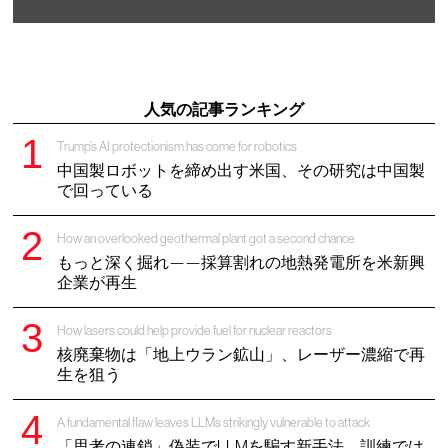
人気の記事ランキング
Trump’s AI protectionism has come for robotics
中国製ロボットを締め出す米国、その研究は中国製
で回っている
How an overlooked geothermal plant got a second chance
もっと深く掘れ——採算割れの地熱発電所を米新興
企業が再生
How lasers could help provide fuel for nuclear reactors
核廃棄物は「地上ウラン鉱山」、レーザー濃縮で再
生を狙う
A fundamental flaw leaves LLMs strikingly vulnerable to attack
「思考の連鎖」偽装でLLMを騙す新手法、訓練では