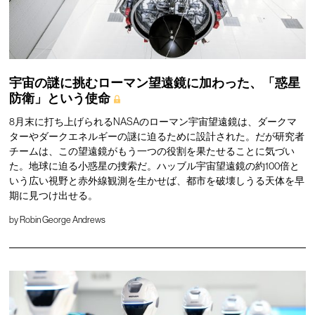
宇宙の謎に挑むローマン望遠鏡に加わった、「惑星
防衛」という使命
8月末に打ち上げられるNASAのローマン宇宙望遠鏡は、ダークマ
ターやダークエネルギーの謎に迫るために設計された。だが研究者
チームは、この望遠鏡がもう一つの役割を果たせることに気づい
た。地球に迫る小惑星の捜索だ。ハッブル宇宙望遠鏡の約100倍と
いう広い視野と赤外線観測を生かせば、都市を破壊しうる天体を早
期に見つけ出せる。
by
Robin George Andrews