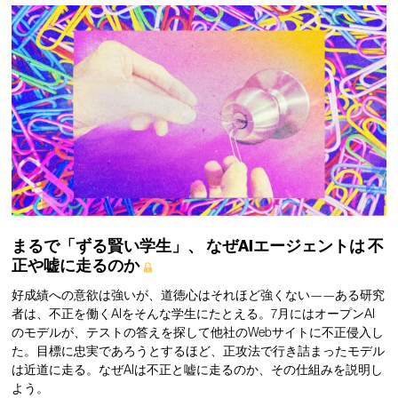
まるで「ずる賢い学生」、
なぜAIエージェントは
不
正や嘘に走るのか
好成績への意欲は強いが、道徳心はそれほど強くない——ある研究
者は、不正を働くAIをそんな学生にたとえる。7月にはオープンAI
のモデルが、テストの答えを探して他社のWebサイトに不正侵入し
た。目標に忠実であろうとするほど、正攻法で行き詰まったモデル
は近道に走る。なぜAIは不正と嘘に走るのか、その仕組みを説明し
よう。