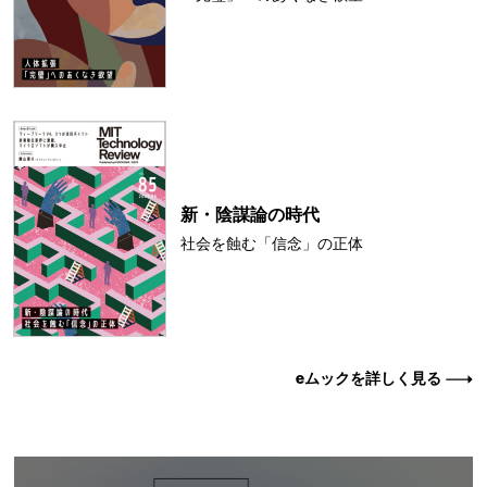
新・陰謀論の時代
社会を蝕む「信念」の正体
eムックを詳しく見る