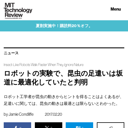
Menu
夏割実施中！購読料20％オフ。
ニュース
Insect-Like Robots Walk Faster When They Ignore Nature
ロボットの実験で、昆虫の足遣いは坂
道に最適化していたと判明
ロボット工学者が昆虫の動きからヒントを得ることはよくあるが、
足遣いに関しては、昆虫の動きは最適とは限らないとわかった。
by
Jamie Condliffe
2017.02.20
11
3
2