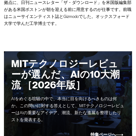
拠点に、日刊ニュースレター「ザ・ダウンロード」を米国版編集部
がある米国ボストンが朝を迎える前に用意するのが仕事です。前職
はニューサイエンティスト誌とGizmodoでした。オックスフォード
大学で学んだ工学博士です。
MITテクノロジーレビュ
ーが選んだ、AIの10大潮
流 ［2026年版］
AIをめぐる喧騒の中で、本当に目を向けるべきものは何
か。この問いに対する答えとして、MITテクノロジーレビュ
ーはAIの重要なアイデア、潮流、新たな進展を整理したリ
ストを発表する。
特集ページへ