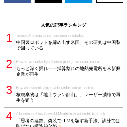
人気の記事ランキング
Trump’s AI protectionism has come for robotics
中国製ロボットを締め出す米国、その研究は中国製
で回っている
How an overlooked geothermal plant got a second chance
もっと深く掘れ——採算割れの地熱発電所を米新興
企業が再生
How lasers could help provide fuel for nuclear reactors
核廃棄物は「地上ウラン鉱山」、レーザー濃縮で再
生を狙う
A fundamental flaw leaves LLMs strikingly vulnerable to attack
「思考の連鎖」偽装でLLMを騙す新手法、訓練では
防げない構造的欠陥