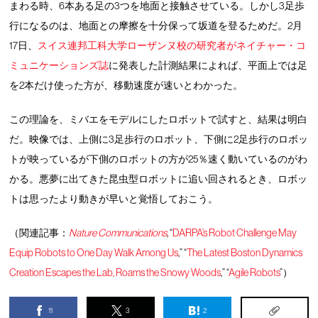
まわる時、6本ある足の3つを地面と接触させている。しかし3足歩
行になるのは、地面との摩擦を十分保って坂道を登るためだ。2月
17日、
スイス連邦工科大学ローザンヌ校の研究者がネイチャー・コ
ミュニケーションズ誌
に発表した計測結果によれば、平面上では足
を2本だけ使った方が、移動速度が速いとわかった。
この理論を、ミバエをモデルにしたロボットで試すと、結果は明白
だ。映像では、上側に3足歩行のロボット、下側に2足歩行のロボッ
トが映っているが下側のロボットの方が25％速く動いているのがわ
かる。悪夢に出てきた昆虫型ロボットに追い回されるとき、ロボッ
トは思ったより動きが早いと覚悟しておこう。
（関連記事：
Nature Communications
, “
DARPA’s Robot Challenge May
Equip Robots to One Day Walk Among Us
,” “
The Latest Boston Dynamics
Creation Escapes the Lab, Roams the Snowy Woods
,” “
Agile Robots
”）
11
3
2