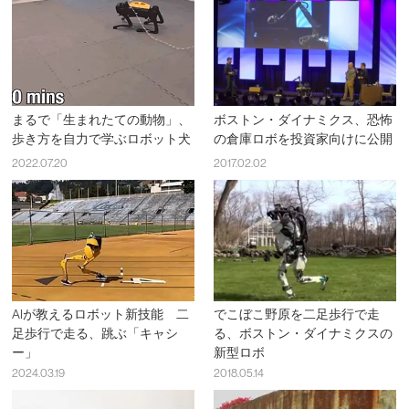
まるで「生まれたての動物」、
ボストン・ダイナミクス、恐怖
歩き方を自力で学ぶロボット犬
の倉庫ロボを投資家向けに公開
2022.07.20
2017.02.02
AIが教えるロボット新技能 二
でこぼこ野原を二足歩行で走
足歩行で走る、跳ぶ「キャシ
る、ボストン・ダイナミクスの
ー」
新型ロボ
2024.03.19
2018.05.14