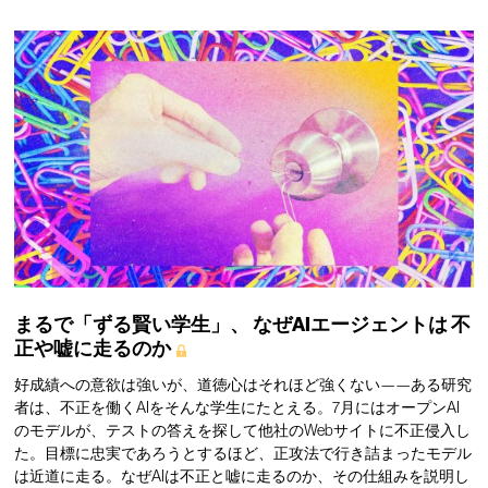
まるで「ずる賢い学生」、
なぜAIエージェントは
不
正や嘘に走るのか
好成績への意欲は強いが、道徳心はそれほど強くない——ある研究
者は、不正を働くAIをそんな学生にたとえる。7月にはオープンAI
のモデルが、テストの答えを探して他社のWebサイトに不正侵入し
た。目標に忠実であろうとするほど、正攻法で行き詰まったモデル
は近道に走る。なぜAIは不正と嘘に走るのか、その仕組みを説明し