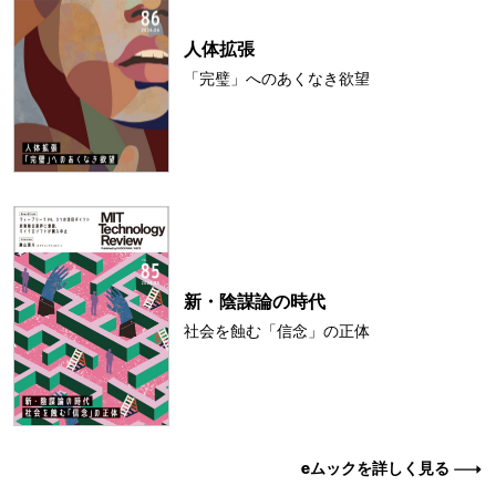
人体拡張
「完璧」へのあくなき欲望
新・陰謀論の時代
社会を蝕む「信念」の正体
eムックを詳しく見る