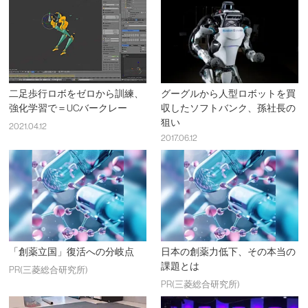
二足歩行ロボをゼロから訓練、
グーグルから人型ロボットを買
強化学習で＝UCバークレー
収したソフトバンク、孫社長の
狙い
2021.04.12
2017.06.12
「創薬立国」復活への分岐点
日本の創薬力低下、その本当の
課題とは
PR(三菱総合研究所)
PR(三菱総合研究所)