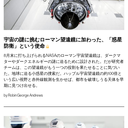
宇宙の謎に挑むローマン望遠鏡に加わった、「惑星
防衛」という使命
8月末に打ち上げられるNASAのローマン宇宙望遠鏡は、ダークマ
ターやダークエネルギーの謎に迫るために設計された。だが研究者
チームは、この望遠鏡がもう一つの役割を果たせることに気づい
た。地球に迫る小惑星の捜索だ。ハッブル宇宙望遠鏡の約100倍と
いう広い視野と赤外線観測を生かせば、都市を破壊しうる天体を早
期に見つけ出せる。
by
Robin George Andrews