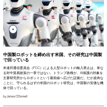
中国製ロボットを締め出す米国、その研究は中国製
で回っている
米連邦通信委員会（FCC）による人型ロボットの輸入禁止は、単な
る対中貿易政策の一章ではない。トランプ政権が、AI保護の対象を
主要研究所からロボットという最前線へ広げた証拠だ。だが皮肉な
ことに、守られるはずの米国のロボット研究は、中国製の安価な機
体で回っている。
by
James O'Donnell