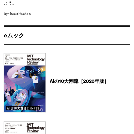
よう。
by
Grace Huckins
eムック
AIの10大潮流［2026年版］