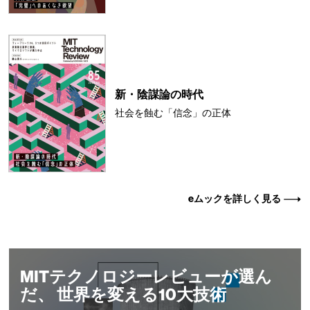
新・陰謀論の時代
社会を蝕む「信念」の正体
eムックを詳しく見る
MITテクノロジーレビューが選ん
だ、 世界を変える10大技術