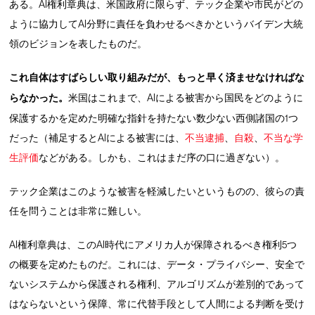
ある。AI権利章典は、米国政府に限らず、テック企業や市民がどの
ように協力してAI分野に責任を負わせるべきかというバイデン大統
領のビジョンを表したものだ。
これ自体はすばらしい取り組みだが、もっと早く済ませなければな
らなかった。
米国はこれまで、AIによる被害から国民をどのように
保護するかを定めた明確な指針を持たない数少ない西側諸国の1つ
だった（補足するとAIによる被害には、
不当逮捕
、
自殺
、
不当な学
生評価
などがある。しかも、これはまだ序の口に過ぎない）。
テック企業はこのような被害を軽減したいというものの、彼らの責
任を問うことは非常に難しい。
AI権利章典は、このAI時代にアメリカ人が保障されるべき権利5つ
の概要を定めたものだ。これには、データ・プライバシー、安全で
ないシステムから保護される権利、アルゴリズムが差別的であって
はならないという保障、常に代替手段として人間による判断を受け