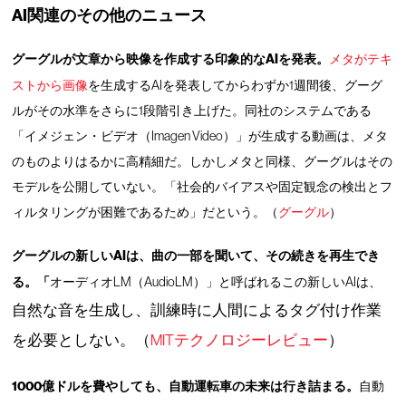
AI関連のその他のニュース
グーグルが文章から映像を作成する印象的なAIを発表。
メタがテキ
ストから画像
を生成するAIを発表してからわずか1週間後、グーグ
ルがその水準をさらに1段階引き上げた。同社のシステムである
「イメジェン・ビデオ（Imagen Video）」が生成する動画は、メタ
のものよりはるかに高精細だ。しかしメタと同様、グーグルはその
モデルを公開していない。「社会的バイアスや固定観念の検出とフ
ィルタリングが困難であるため」だという。（
グーグル
）
グーグルの新しいAIは、曲の一部を聞いて、その続きを再生でき
る。「
オーディオLM（AudioLM）」と呼ばれるこの新しいAIは、
自然な音を生成し、訓練時に
人間によるタグ付け作業
を必要としない。（
MITテクノロジーレビュー
）
1000億ドルを費やしても、自動運転車の未来は行き詰まる。
自動