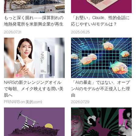
もっと深く掘れ——採算割れの
「お堅い」Claude、性的会話に
地熱発電所を米新興企業が再生
応じやすいAIモデルは？
2026.07.31
2025.06.25
NARSの新クレンジングオイル
「AIの暴走」ではない、オープ
で毎朝、メイク映えする潤い美
ンAIのモデルが不正侵入した理
肌へ
由
PR(NARS on 美的.com)
2026.07.29