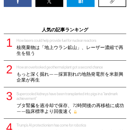
人気の記事ランキング
How lasers could help provide fuel for nuclear reactors
核廃棄物は「地上ウラン鉱山」、レーザー濃縮で再
生を狙う
How an overlooked geothermal plant got a second chance
もっと深く掘れ——採算割れの地熱発電所を米新興
企業が再生
Supercooled kidneys have been transplanted into pigs in a “landmark
achievement”
ブタ腎臓を過冷却で保存、 72時間後の再移植に成功
——臨床標準より回復速く
Trump’s AI protectionism has come for robotics