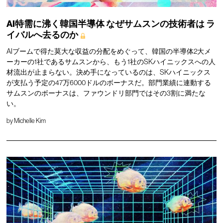
AI特需に沸く韓国半導体
なぜサムスンの技術者は
ラ
イバルへ去るのか
AIブームで得た莫大な収益の分配をめぐって、韓国の半導体2大メ
ーカーの1社であるサムスンから、もう1社のSKハイニックスへの人
材流出が止まらない。決め手になっているのは、SKハイニックス
が支払う予定の47万6000ドルのボーナスだ。部門業績に連動する
サムスンのボーナスは、ファウンドリ部門ではその3割に満たな
い。
by
Michelle Kim