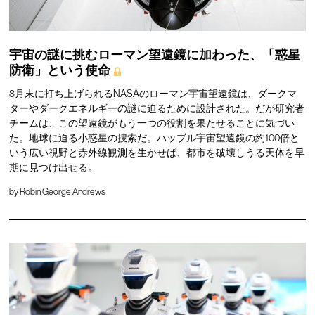
宇宙の謎に挑むローマン望遠鏡に加わった、「惑星
防衛」という使命
8月末に打ち上げられるNASAのローマン宇宙望遠鏡は、ダークマ
ターやダークエネルギーの謎に迫るために設計された。だが研究者
チームは、この望遠鏡がもう一つの役割を果たせることに気づい
た。地球に迫る小惑星の捜索だ。ハッブル宇宙望遠鏡の約100倍と
いう広い視野と赤外線観測を生かせば、都市を破壊しうる天体を早
期に見つけ出せる。
by
Robin George Andrews