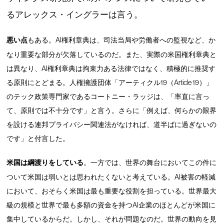
るアレックス・イングラーは言う。
悪い点
もある。AI権利章典は、司法当局や労働者への監視など、か
なり重要な部分が欠落しているのだ。また、実際の米国権利章典と
は異なり、AI権利章典は拘束力ある法律ではなく、積極的に推奨す
る原則にとどまる。人権擁護団体「アーティクル19（Article 19）」
のテック政策専門家であるコートニー・ラッジは、「率直に言っ
て、原則では不十分です」と言う。さらに「例えば、何らかの限界
を設ける連邦プライバシー関連法がなければ、道半ばに過ぎないの
です」と付言した。
米国は綱渡りをしている
。一方では、世界の舞台においてこの件に
ついて米国は弱いとは思われたくないと考えている。AI被害の軽減
において、おそらく米国は最も重要な役割を担っている。世界最大
級の規模と世界で最も多額の資金を持つAI企業のほとんどが米国に
集中しているからだ。しかし、それが問題なのだ。世界の動向を見