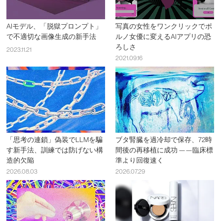
AIモデル、「脱獄プロンプト」
写真の女性をワンクリックでポ
で不適切な画像生成の新手法
ルノ女優に変えるAIアプリの恐
ろしさ
2023.11.21
2021.09.16
「思考の連鎖」偽装でLLMを騙
ブタ腎臓を過冷却で保存、72時
す新手法、訓練では防げない構
間後の再移植に成功 ——臨床標
造的欠陥
準より回復速く
2026.08.03
2026.07.29