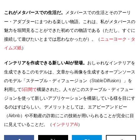
これがメタバースでの生活だ。
メタバースでの生活とそのアーリ
ー・アダプターにまつわる楽しい物語。これは、私がメタバースの
魅力を垣間見ることができた初めての物語である（ただし、すぐに
接続して遊びたいとまでは思わなかったが）。（
ニューヨーク・タ
イムズ紙
）
インテリアを作成できる新しいAIが登場。
おしゃれなインテリアを
生成できるこのモデルは、文章から画像を生成するオープンソース
のモデル「ステーブル・ディフュージョン（Stable Diffusion）」を
利用して
5日間で
構築された。人々がこのステーブル・ディフュー
ジョンを使って新しいアプリケーションを構築している様を目にす
るのはすばらしい。 デメリットとしては、エアビーアンドビー
（Airbnb）や不動産の詐欺にこの技術が用いられることが完全に目
に見えていることだ。（
インテリアAI
）