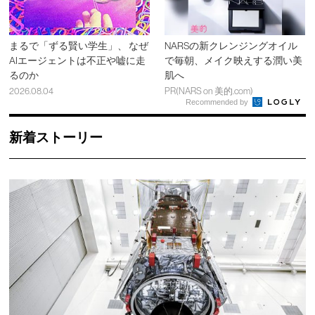
まるで「ずる賢い学生」、 なぜ
NARSの新クレンジングオイル
AIエージェントは不正や嘘に走
で毎朝、メイク映えする潤い美
るのか
肌へ
2026.08.04
PR(NARS on 美的.com)
Recommended by
新着ストーリー