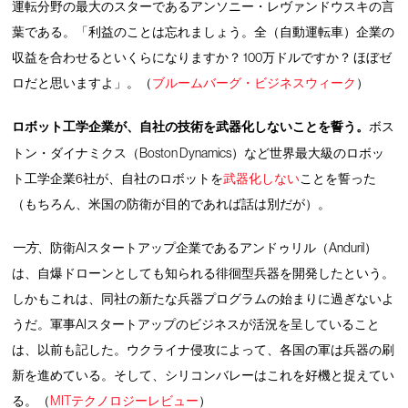
運転分野の最大のスターであるアンソニー・レヴァンドウスキの言
葉である。「利益のことは忘れましょう。全（自動運転車）企業の
収益を合わせるといくらになりますか？ 100万ドルですか？ ほぼゼ
ロだと思いますよ」。（
ブルームバーグ・ビジネスウィーク
）
ロボット工学企業が、自社の技術を武器化しないことを誓う。
ボス
トン・ダイナミクス（Boston Dynamics）など世界最大級のロボッ
ト工学企業6社が、自社のロボットを
武器化しない
ことを誓った
（もちろん、米国の防衛が目的であれば話は別だが）。
一方
、防衛AIスタートアップ企業であるアンドゥリル（Anduril）
は、自爆ドローンとしても知られる徘徊型兵器を開発したという。
しかもこれは、同社の新たな兵器プログラムの始まりに過ぎないよ
うだ。軍事AIスタートアップのビジネスが活況を呈していること
は、以前も記した。ウクライナ侵攻によって、各国の軍は兵器の刷
新を進めている。そして、シリコンバレーはこれを好機と捉えてい
る。（
MITテクノロジーレビュー
）