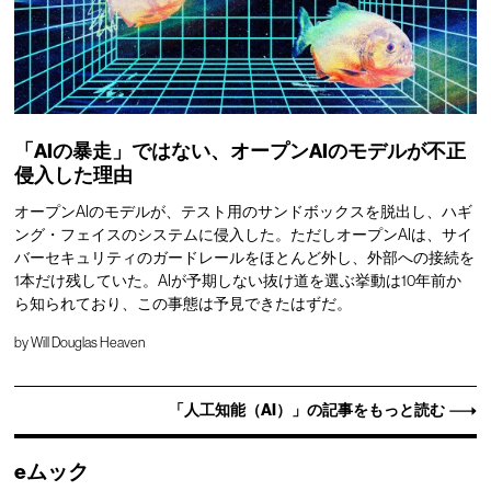
「AIの暴走」ではない、オープンAIのモデルが不正
侵入した理由
オープンAIのモデルが、テスト用のサンドボックスを脱出し、ハギ
ング・フェイスのシステムに侵入した。ただしオープンAIは、サイ
バーセキュリティのガードレールをほとんど外し、外部への接続を
1本だけ残していた。AIが予期しない抜け道を選ぶ挙動は10年前か
ら知られており、この事態は予見できたはずだ。
by
Will Douglas Heaven
「人工知能（AI）」の記事をもっと読む
eムック