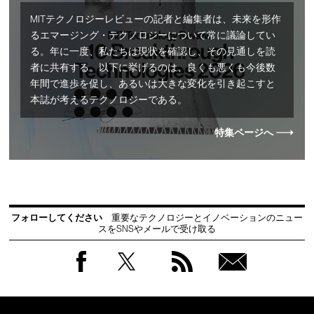
MITテクノロジーレビューの記者と編集者は、未来を形作
るエマージング・テクノロジーについて常に議論してい
る。年に一度、私たちは現状を確認し、その見通しを読
者に共有する。以下に挙げるのは、良くも悪くも今後数
年間で進歩を促し、あるいは大きな変化を引き起こすと
本誌が考えるテクノロジーである。
特集ページへ
フォローしてください
重要なテクノロジーとイノベーションのニュー
スをSNSやメールで受け取る
Facebook
Twitter
RSS
無料
会員
登録