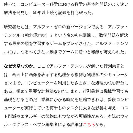
使って、コンピューター科学における数学の基本的問題のより速い
解法を発見し、50年以上続く記録を打ち破った。
研究者たちは、アルファ・ゼロの新バージョンである「アルファ・
テンソル（AlphaTensor）」という名のAIを訓練し、数学問題を解決
する最良の順を学習するゲームをプレイさせた。アルファ・テンソ
ルには、なるべく少ない動きでゲームに勝つと報酬が与えられた。
なぜ快挙なのか。
ここでアルファ・テンソルが解いた行列乗算と
は、画面上に画像を表示する処理から複雑な物理学のシミュレーシ
ョンまで、コンピューターを利用したさまざまな処理の核心部分に
ある、極めて重要な計算法なのだ。また、行列乗算は機械学習でも
基礎となるものだ。乗算にかかる時間を短縮できれば、普段コンピ
ューターが実行している何千ものタスクに大きな影響を与え、コス
ト削減やエネルギーの節約にもつながる可能性がある。本誌のウィ
ル・ダグラス・ヘブン編集者による詳細は
こちら
から。