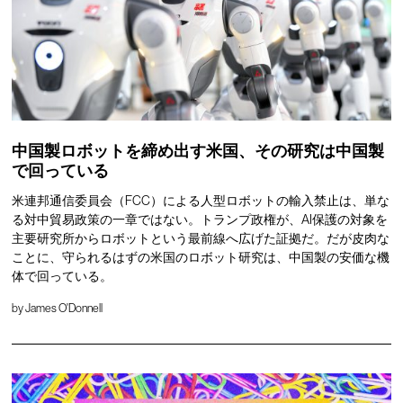
中国製ロボットを締め出す米国、その研究は中国製
で回っている
米連邦通信委員会（FCC）による人型ロボットの輸入禁止は、単な
る対中貿易政策の一章ではない。トランプ政権が、AI保護の対象を
主要研究所からロボットという最前線へ広げた証拠だ。だが皮肉な
ことに、守られるはずの米国のロボット研究は、中国製の安価な機
体で回っている。
by
James O'Donnell