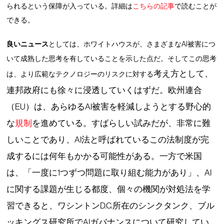
られるという保障が入っている。詳細は
こちらの記事
で読むことが
できる。
良いニュース
としては、ホワイトハウスが、さまざまなAI被害につ
いて成熟した思考を有していることを示した点だ。そしてこの思考
考え方として、
は、より広範なテクノロジーのリスクに対する
連邦政府にも徐々に浸透していくはずだ。欧州連合
（EU）は、あらゆるAI被害を軽減しようとする野心的
な
規制
を進めている。すばらしい試みだが、非常に難
しいことであり、AI法と呼ばれているこの法制度が完
成するには何年もかかる可能性がある。一方で米国
は、「一度に1つずつ問題に取り組む能力があり」、AI
に関する課題が生じる都度、個々の機関が対処法を学
習できると、ワシントンD.C.所在のシンクタンク、ブル
ッキングス研究所でAIガバナンスについて研究してい