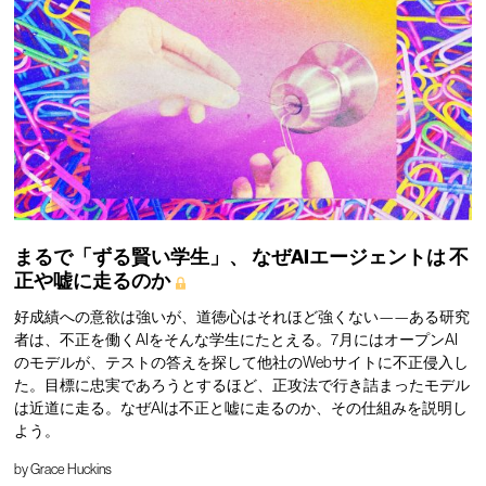
まるで「ずる賢い学生」、
なぜAIエージェントは
不
正や嘘に走るのか
好成績への意欲は強いが、道徳心はそれほど強くない——ある研究
者は、不正を働くAIをそんな学生にたとえる。7月にはオープンAI
のモデルが、テストの答えを探して他社のWebサイトに不正侵入し
た。目標に忠実であろうとするほど、正攻法で行き詰まったモデル
は近道に走る。なぜAIは不正と嘘に走るのか、その仕組みを説明し
よう。
by
Grace Huckins