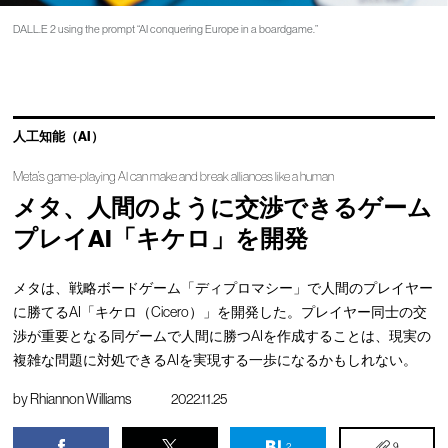
DALL.E 2 using the prompt “AI conquering Europe in a boardgame.”
人工知能（AI）
Meta’s game-playing AI can make and break alliances like a human
メタ、人間のように交渉できるゲーム
プレイAI「キケロ」を開発
メタは、戦略ボードゲーム「ディプロマシー」で人間のプレイヤー
に勝てるAI「キケロ（Cicero）」を開発した。プレイヤー同士の交
渉が重要となる同ゲームで人間に勝つAIを作成することは、現実の
複雑な問題に対処できるAIを実現する一歩になるかもしれない。
by
Rhiannon Williams
2022.11.25
2
9