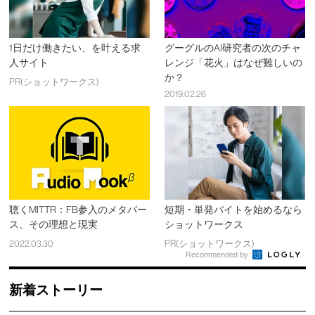
1日だけ働きたい、を叶える求
グーグルのAI研究者の次のチャ
人サイト
レンジ「花火」はなぜ難しいの
か？
PR(ショットワークス)
2019.02.26
聴くMITTR：FB参入のメタバー
短期・単発バイトを始めるなら
ス、その理想と現実
ショットワークス
2022.03.30
PR(ショットワークス)
Recommended by
新着ストーリー