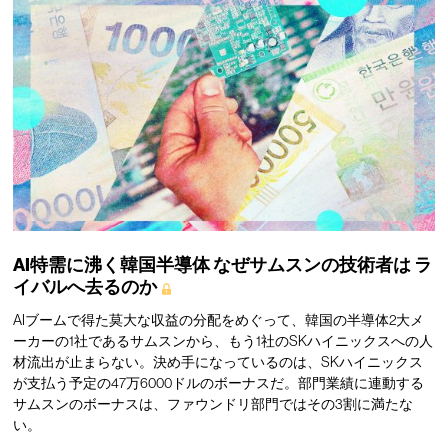
AI特需に沸く韓国半導体
なぜサムスンの技術者は
ラ
イバルへ去るのか
AIブームで得た莫大な収益の分配をめぐって、韓国の半導体2大メ
ーカーの1社であるサムスンから、もう1社のSKハイニックスへの人
材流出が止まらない。決め手になっているのは、SKハイニックス
が支払う予定の47万6000ドルのボーナスだ。部門業績に連動する
サムスンのボーナスは、ファウンドリ部門ではその3割に満たな
い。