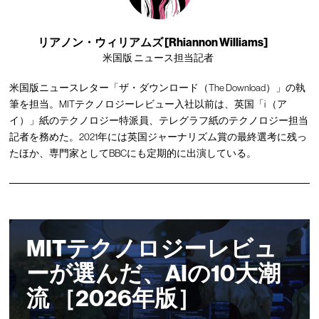
リアノン・ウィリアムズ [Rhiannon Williams]
米国版 ニュース担当記者
米国版ニュースレター「ザ・ダウンロード（The Download）」の執
筆を担当。MITテクノロジーレビュー入社以前は、英国「i （ア
イ）」紙のテクノロジー特派員、テレグラフ紙のテクノロジー担当
記者を務めた。2021年には英国ジャーナリズム賞の最終選考に残っ
たほか、専門家としてBBCにも定期的に出演している。
MITテクノロジーレビュ
ーが選んだ、AIの10大潮
流 ［2026年版］