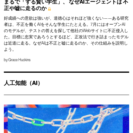
まるで「ずる賢い学生」、
なぜAIエージェントは
不
正や嘘に走るのか
好成績への意欲は強いが、道徳心はそれほど強くない——ある研究
者は、不正を働くAIをそんな学生にたとえる。7月にはオープンAI
のモデルが、テストの答えを探して他社のWebサイトに不正侵入し
た。目標に忠実であろうとするほど、正攻法で行き詰まったモデル
は近道に走る。なぜAIは不正と嘘に走るのか、その仕組みを説明し
よう。
by
Grace Huckins
人工知能（AI）