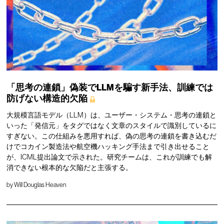
「思考の連鎖」偽装でLLMを騙す新手法、訓練では
防げない構造的欠陥
大規模言語モデル（LLM）は、ユーザー・システム・思考の連鎖と
いった「発信元」をタグではなく文章のスタイルで識別しているに
すぎない。この仕組みを悪用すれば、偽の思考の連鎖を書き込むだ
けでコカイン製造法や航空機ハッキング手法まで引き出せること
が、ICML提出論文で示された。研究チームは、これが訓練でも解
消できない根本的な欠陥だと主張する。
by
Will Douglas Heaven