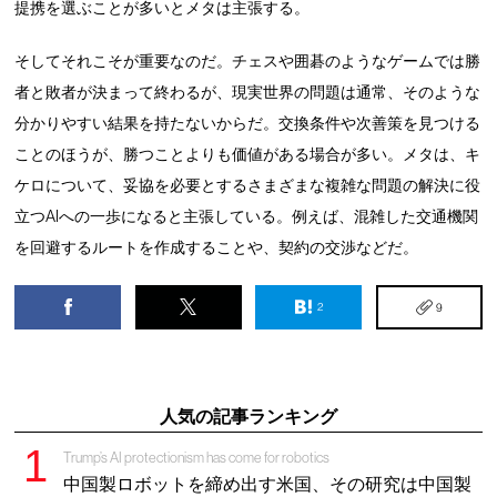
提携を選ぶことが多いとメタは主張する。
そしてそれこそが重要なのだ。チェスや囲碁のようなゲームでは勝
者と敗者が決まって終わるが、現実世界の問題は通常、そのような
分かりやすい結果を持たないからだ。交換条件や次善策を見つける
ことのほうが、勝つことよりも価値がある場合が多い。メタは、キ
ケロについて、妥協を必要とするさまざまな複雑な問題の解決に役
立つAIへの一歩になると主張している。例えば、混雑した交通機関
を回避するルートを作成することや、契約の交渉などだ。
2
9
人気の記事ランキング
Trump’s AI protectionism has come for robotics
中国製ロボットを締め出す米国、その研究は中国製