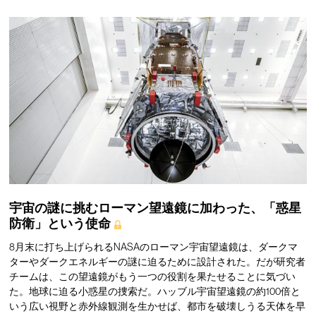
宇宙の謎に挑むローマン望遠鏡に加わった、「惑星
防衛」という使命
8月末に打ち上げられるNASAのローマン宇宙望遠鏡は、ダークマ
ターやダークエネルギーの謎に迫るために設計された。だが研究者
チームは、この望遠鏡がもう一つの役割を果たせることに気づい
た。地球に迫る小惑星の捜索だ。ハッブル宇宙望遠鏡の約100倍と
いう広い視野と赤外線観測を生かせば、都市を破壊しうる天体を早