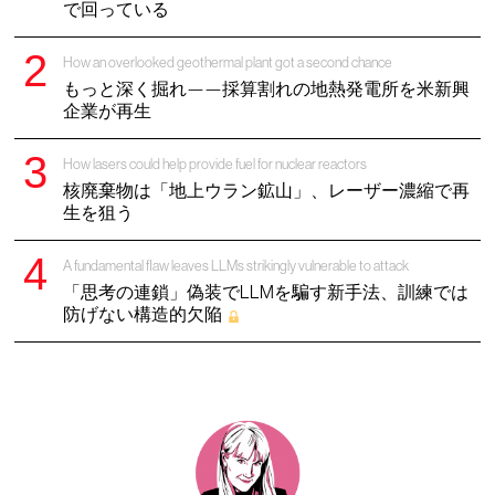
で回っている
How an overlooked geothermal plant got a second chance
もっと深く掘れ——採算割れの地熱発電所を米新興
企業が再生
How lasers could help provide fuel for nuclear reactors
核廃棄物は「地上ウラン鉱山」、レーザー濃縮で再
生を狙う
A fundamental flaw leaves LLMs strikingly vulnerable to attack
「思考の連鎖」偽装でLLMを騙す新手法、訓練では
防げない構造的欠陥