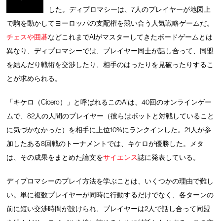
した。ディプロマシーは、7人のプレイヤーが地図上
で駒を動かしてヨーロッパの支配権を競い合う人気戦略ゲームだ。
チェスや囲碁
などこれまでAIがマスターしてきたボードゲームとは
異なり、ディプロマシーでは、プレイヤー同士が話し合って、同盟
を結んだり戦術を交渉したり、相手のはったりを見破ったりするこ
とが求められる。
「キケロ（Cicero）」と呼ばれるこのAIは、40回のオンラインゲー
ムで、82人の人間のプレイヤー（彼らはボットと対戦していること
に気づかなかった）を相手に上位10%にランクインした。21人が参
加したある8回戦のトーナメントでは、キケロが優勝した。メタ
は、その成果をまとめた論文を
サイエンス
誌に発表している。
ディプロマシーのプレイ方法を学ぶことは、いくつかの理由で難し
い。単に複数プレイヤーが同時に行動するだけでなく、各ターンの
前に短い交渉時間が設けられ、プレイヤーは2人で話し合って同盟