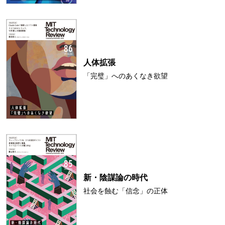
人体拡張
「完璧」へのあくなき欲望
新・陰謀論の時代
社会を蝕む「信念」の正体