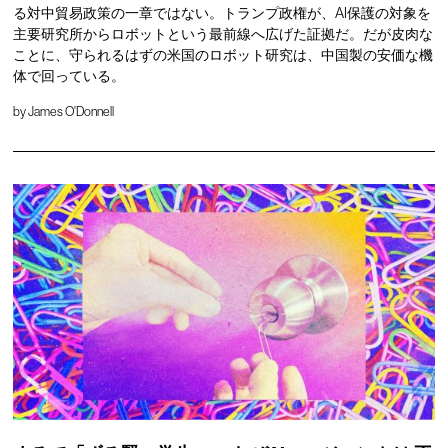
る対中貿易政策の一章ではない。トランプ政権が、AI保護の対象を
主要研究所からロボットという最前線へ広げた証拠だ。だが皮肉な
ことに、守られるはずの米国のロボット研究は、中国製の安価な機
体で回っている。
by
James O'Donnell