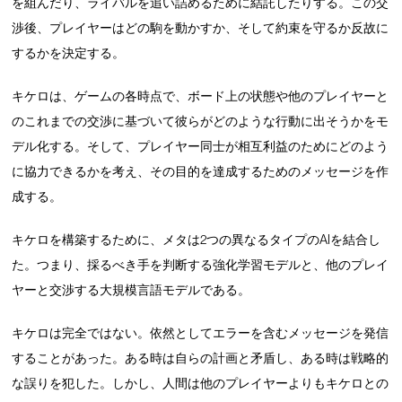
を組んだり、ライバルを追い詰めるために結託したりする。この交
渉後、プレイヤーはどの駒を動かすか、そして約束を守るか反故に
するかを決定する。
キケロは、ゲームの各時点で、ボード上の状態や他のプレイヤーと
のこれまでの交渉に基づいて彼らがどのような行動に出そうかをモ
デル化する。そして、プレイヤー同士が相互利益のためにどのよう
に協力できるかを考え、その目的を達成するためのメッセージを作
成する。
キケロを構築するために、メタは2つの異なるタイプのAIを結合し
た。つまり、採るべき手を判断する強化学習モデルと、他のプレイ
ヤーと交渉する大規模言語モデルである。
キケロは完全ではない。依然としてエラーを含むメッセージを発信
することがあった。ある時は自らの計画と矛盾し、ある時は戦略的
な誤りを犯した。しかし、人間は他のプレイヤーよりもキケロとの