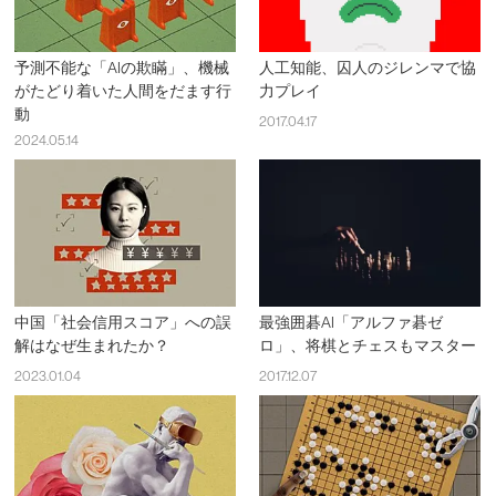
予測不能な「AIの欺瞞」、機械
人工知能、囚人のジレンマで協
がたどり着いた人間をだます行
力プレイ
動
2017.04.17
2024.05.14
中国「社会信用スコア」への誤
最強囲碁AI「アルファ碁ゼ
解はなぜ生まれたか？
ロ」、将棋とチェスもマスター
2023.01.04
2017.12.07