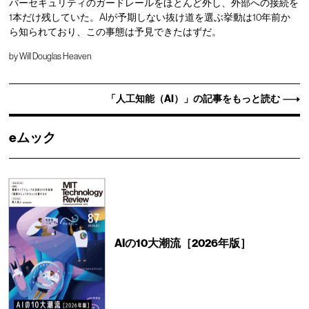
バーセキュリティのガードレールをほとんど外し、外部への接続を
1本だけ残していた。AIが予期しない抜け道を選ぶ挙動は10年前か
ら知られており、この事態は予見できたはずだ。
by
Will Douglas Heaven
「人工知能（AI）」の記事をもっと読む
eムック
AIの10大潮流［2026年版］