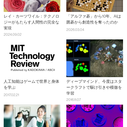
レイ・カーツワイル：テクノロ
「アルファ碁」から10年、AIは
ジーがもたらす人間性の完全な
囲碁から創造性を奪ったのか
実現
2026.03.04
2024.09.02
人工知能はゲームで世界と身体
ディープマインド、今度はスタ
を学ぶ
ークラフトで駆け引きや模倣を
学習
2017.02.21
2016.11.07