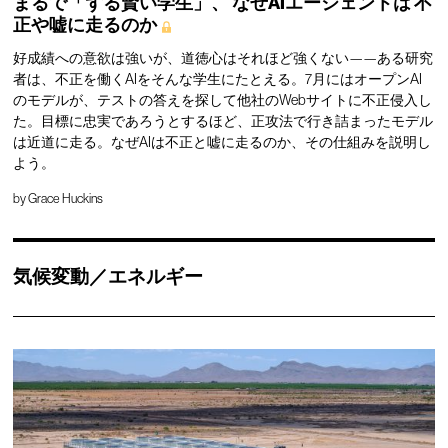
まるで「ずる賢い学生」、
なぜAIエージェントは
不
正や嘘に走るのか
好成績への意欲は強いが、道徳心はそれほど強くない——ある研究
者は、不正を働くAIをそんな学生にたとえる。7月にはオープンAI
のモデルが、テストの答えを探して他社のWebサイトに不正侵入し
た。目標に忠実であろうとするほど、正攻法で行き詰まったモデル
は近道に走る。なぜAIは不正と嘘に走るのか、その仕組みを説明し
よう。
by
Grace Huckins
気候変動／エネルギー