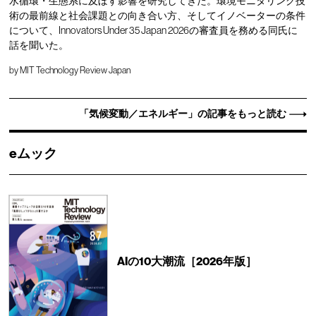
水循環・生態系に及ぼす影響を研究してきた。環境モニタリング技
術の最前線と社会課題との向き合い方、そしてイノベーターの条件
について、Innovators Under 35 Japan 2026の審査員を務める同氏に
話を聞いた。
by
MIT Technology Review Japan
「気候変動／エネルギー」の記事をもっと読む
eムック
AIの10大潮流［2026年版］