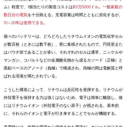
ム）程度で、1個当たりの製造コストは
約1万5000ドル
。
一般家庭の
数日分の電気
を十分賄える。充電容量は時間とともに劣化するが、
10～20年は使用できる
。
個々のバッテリーは、どろどろしたリチウムイオンの電気化学セル
が数百枚（ときには数千枚）、密に集積されたもので、円筒形また
はパウチ状であることが多い。それぞれのセルは通常、ニッケルや
マンガン、コバルトなどの金属酸化物から成るカソード（正極）と
黒鉛ベースのアノード（負極）で構成され、両極の間は電解質と呼
ばれる溶液が満たされている。
こうした構造によって、リチウムは反応性を発揮する。リチウムが
外殻電子を保持する力は強くはないため、電子は簡単に離脱し、後
にはリチウムイオン（外殻電子のない原子）が残される。基本的
に、それらのイオンと電子が行き来することでセルが機能する。