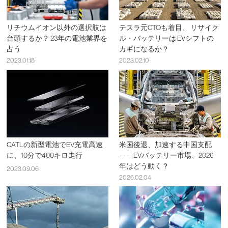
リチウムイオン以外の選択肢は
テスラ元CTOも着目、 リサイク
台頭するか？ 23年の電池業界を
ル・バッテリーは EVシフトの
占う
カギになるか？
2023.01.18
2023.02.10
CATLの新型電池でEV充電高速
米国後退、加速する中国支配
に、10分で400キロ走行
——EVバッテリー市場、2026
年はどう動く？
2023.09.06
2026.02.04