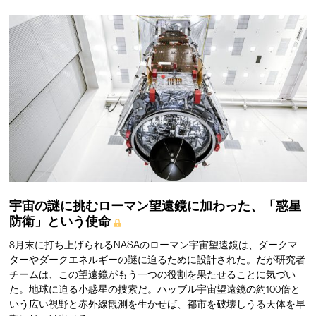
宇宙の謎に挑むローマン望遠鏡に加わった、「惑星
防衛」という使命
8月末に打ち上げられるNASAのローマン宇宙望遠鏡は、ダークマ
ターやダークエネルギーの謎に迫るために設計された。だが研究者
チームは、この望遠鏡がもう一つの役割を果たせることに気づい
た。地球に迫る小惑星の捜索だ。ハッブル宇宙望遠鏡の約100倍と
いう広い視野と赤外線観測を生かせば、都市を破壊しうる天体を早