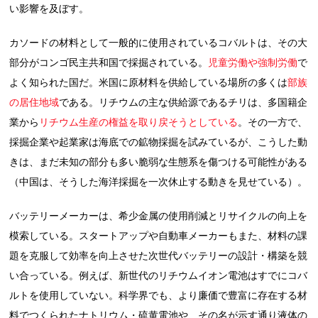
い影響を及ぼす。
カソードの材料として一般的に使用されているコバルトは、その大
部分がコンゴ民主共和国で採掘されている。
児童労働や強制労働
で
よく知られた国だ。米国に原材料を供給している場所の多くは
部族
の居住地域
である。リチウムの主な供給源であるチリは、多国籍企
業から
リチウム生産の権益を取り戻そうとしている
。その一方で、
採掘企業や起業家は海底での鉱物採掘を試みているが、こうした動
きは、まだ未知の部分も多い脆弱な生態系を傷つける可能性がある
（中国は、そうした海洋採掘を一次休止する動きを見せている）。
バッテリーメーカーは、希少金属の使用削減とリサイクルの向上を
模索している。スタートアップや自動車メーカーもまた、材料の課
題を克服して効率を向上させた次世代バッテリーの設計・構築を競
い合っている。例えば、新世代のリチウムイオン電池はすでにコバ
ルトを使用していない。科学界でも、より廉価で豊富に存在する材
料でつくられたナトリウム・硫黄電池や、その名が示す通り液体の