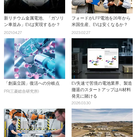
新リチウム金属電池、「ガソリ
フォードがLFP電池を26年から
ン車並み」EVは実現するか？
米国生産、EVは安くなるか？
2021.04.27
2023.02.27
「創薬立国」復活への分岐点
EV失速で苦境の電池業界、製造
撤退のスタートアップはAI材料
PR(三菱総合研究所)
発見に賭ける
2026.03.30