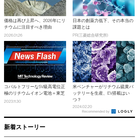
価格は再び上昇へ、2026年にリ
日本の創薬力低下、その本当の
チウムに注目すべき理由
課題とは
2026.01.26
PR(三菱総合研究所)
コバルトフリーな5V級高電位正
米ベンチャーがリチウム硫黄バ
極のリチウムイオン電池＝東芝
ッテリーを生産、EV搭載はい
つ？
2023.11.30
2024.02.20
Recommended by
新着ストーリー