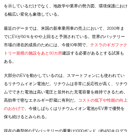
を示しているだけでなく、地政学や業界の勢力図、環境保護におけ
る幅広い変化も象徴している。
最近のデータでは、米国の新車乗用車の売上において、2030年ま
でにEVが50％をやや上回ると予測されている。世界のバッテリー
市場の潜在的成長のためには、今後10年間で、
テスラのギガファク
トリー規模の施設をあと90カ所
建設する必要があるとする試算も
ある。
大部分のEVを動かしているのは、スマートフォンにも使われてい
るリチウムイオン電池だ。リチウムは非常に反応性が高く、リチウ
ムでできた電池は高い電圧と並外れた充電容量を維持できるため、
高効率で密なエネルギー貯蔵に有利だ。
コストの低下や性能の向上
のおかげで
、今後しばらくはリチウムイオン電池がEV界で優勢を
保ち続けるとみられる。
現在の典型的なEVバッテリーの重量は1000ポンド（約450キログラ