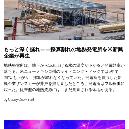
もっと深く掘れ——採算割れの地熱発電所を米新興
企業が再生
地熱発電所は、地下から汲み上げる水の温度が下がると発電効率が
落ちる。米ニューメキシコ州のライトニング・ドックでは5年で
28℃も下がり、採算が取れなくなっていた。発電所を買収した新
興企業ザンスカーが井戸を掘り直したところ、発電所はフル稼働に
戻った。従来型の地熱資源には、まだ見直される余地がある。
by
Casey Crownhart