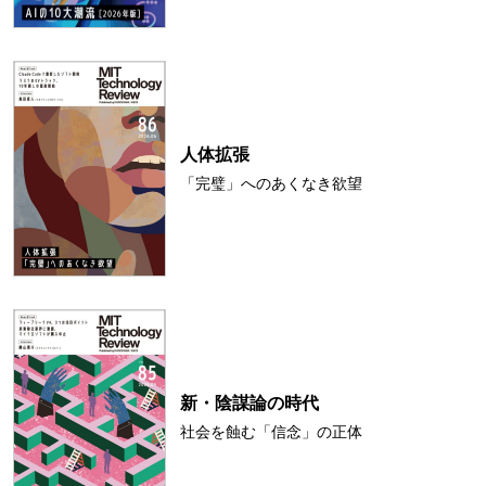
人体拡張
「完璧」へのあくなき欲望
新・陰謀論の時代
社会を蝕む「信念」の正体