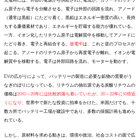
充電時には、外部の電源から供給された電流が、カソードのリチウ
ム原子から電子を分離させる。電子は外部の回路を流れ、アノード
（通常は黒鉛）にたどり着く。黒鉛はエネルギー密度の高い、長持
ちする廉価素材であり、エネルギーを貯蔵する能力が優れている。
一方、イオン化したリチウム原子は電解質中を移動してアノードに
たどり着き、電子と再結合する。
放電中
は、これと逆のプロセスが
起こる。アノードのリチウム原子から再度電子が離れ、イオンが電
解質中を移動する。電子は外部回路を流れ、モーターを動かす。
EVの広がりによって、バッテリーの製造に必要な鉱物の需要がう
なぎのぼりになっている。リチウムの抽出源である炭酸リチウムの
価格は
2010～20年には比較的落ち着いていたが、20～22年に10倍近
くになり
、世界中で新たな投資に拍車をかけた。米国だけでも、十
数カ所でバッテリー工場が建設中であり、多数の採掘計画も進めら
れている。
しかし、原材料を求める動きは、環境や政治、社会コストの面で広