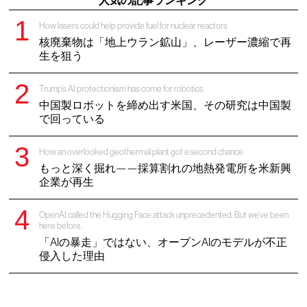
人気の記事ランキング
How lasers could help provide fuel for nuclear reactors
核廃棄物は「地上ウラン鉱山」、レーザー濃縮で再
生を狙う
Trump’s AI protectionism has come for robotics
中国製ロボットを締め出す米国、その研究は中国製
で回っている
How an overlooked geothermal plant got a second chance
もっと深く掘れ——採算割れの地熱発電所を米新興
企業が再生
OpenAI called the Hugging Face attack unprecedented. But we’ve been
here before.
「AIの暴走」ではない、オープンAIのモデルが不正
侵入した理由