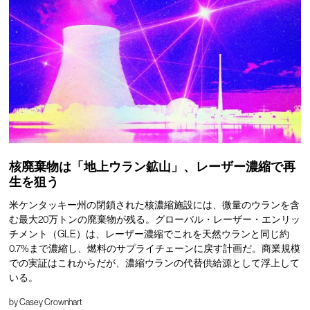
核廃棄物は「地上ウラン鉱山」、レーザー濃縮で再
生を狙う
米ケンタッキー州の閉鎖された核濃縮施設には、微量のウランを含
む最大20万トンの廃棄物が残る。グローバル・レーザー・エンリッ
チメント（GLE）は、レーザー濃縮でこれを天然ウランと同じ約
0.7%まで濃縮し、燃料のサプライチェーンに戻す計画だ。商業規模
での実証はこれからだが、濃縮ウランの代替供給源として浮上して
いる。
by
Casey Crownhart