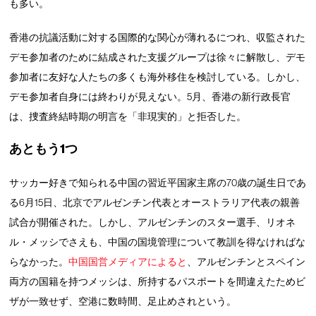
も多い。
香港の抗議活動に対する国際的な関心が薄れるにつれ、収監された
デモ参加者のために結成された支援グループは徐々に解散し、デモ
参加者に友好な人たちの多くも海外移住を検討している。しかし、
デモ参加者自身には終わりが見えない。5月、香港の新行政長官
は、捜査終結時期の明言を「非現実的」と拒否した。
あともう1つ
サッカー好きで知られる中国の習近平国家主席の70歳の誕生日であ
る6月15日、北京でアルゼンチン代表とオーストラリア代表の親善
試合が開催された。しかし、アルゼンチンのスター選手、リオネ
ル・メッシでさえも、中国の国境管理について教訓を得なければな
らなかった。
中国国営メディアによると
、アルゼンチンとスペイン
両方の国籍を持つメッシは、所持するパスポートを間違えたためビ
ザが一致せず、空港に数時間、足止めされという。