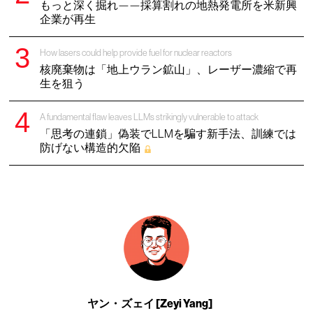
もっと深く掘れ——採算割れの地熱発電所を米新興
企業が再生
How lasers could help provide fuel for nuclear reactors
核廃棄物は「地上ウラン鉱山」、レーザー濃縮で再
生を狙う
A fundamental flaw leaves LLMs strikingly vulnerable to attack
「思考の連鎖」偽装でLLMを騙す新手法、訓練では
防げない構造的欠陥
ヤン・ズェイ [Zeyi Yang]