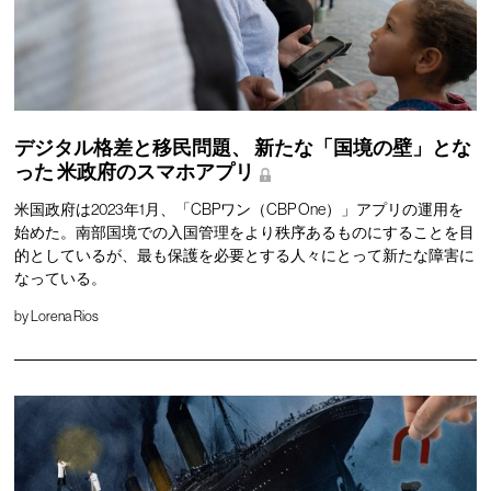
デジタル格差と移民問題、
新たな「国境の壁」とな
った
米政府のスマホアプリ
米国政府は2023年1月、「CBPワン（CBP One）」アプリの運用を
始めた。南部国境での入国管理をより秩序あるものにすることを目
的としているが、最も保護を必要とする人々にとって新たな障害に
なっている。
by
Lorena Rios