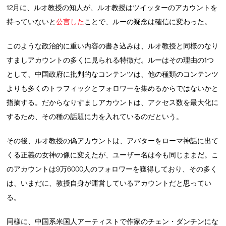
12月に、ルオ教授の知人が、ルオ教授はツイッターのアカウントを
持っていないと
公言した
ことで、ルーの疑念は確信に変わった。
このような政治的に重い内容の書き込みは、ルオ教授と同様のなり
すましアカウントの多くに見られる特徴だ。ルーはその理由の1つ
として、中国政府に批判的なコンテンツは、他の種類のコンテンツ
よりも多くのトラフィックとフォロワーを集めるからではないかと
指摘する。だからなりすましアカウントは、アクセス数を最大化に
するため、その種の話題に力を入れているのだという。
その後、ルオ教授の偽アカウントは、アバターをローマ神話に出て
くる正義の女神の像に変えたが、ユーザー名は今も同じままだ。こ
のアカウントは9万6000人のフォロワーを獲得しており、その多く
は、いまだに、教授自身が運営しているアカウントだと思ってい
る。
同様に、中国系米国人アーティストで作家のチェン・ダンチンにな