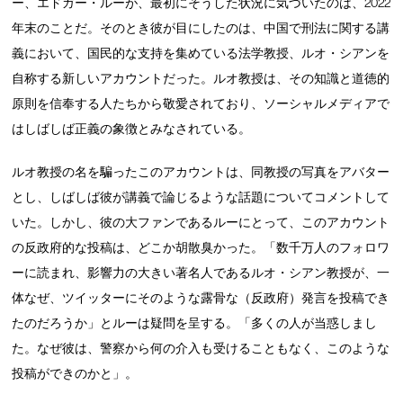
ー、エドガー・ルーが、最初にそうした状況に気づいたのは、2022
年末のことだ。そのとき彼が目にしたのは、中国で刑法に関する講
義において、国民的な支持を集めている法学教授、ルオ・シアンを
自称する新しいアカウントだった。ルオ教授は、その知識と道徳的
原則を信奉する人たちから敬愛されており、ソーシャルメディアで
はしばしば正義の象徴とみなされている。
ルオ教授の名を騙ったこのアカウントは、同教授の写真をアバター
とし、しばしば彼が講義で論じるような話題についてコメントして
いた。しかし、彼の大ファンであるルーにとって、このアカウント
の反政府的な投稿は、どこか胡散臭かった。「数千万人のフォロワ
ーに読まれ、影響力の大きい著名人であるルオ・シアン教授が、一
体なぜ、ツイッターにそのような露骨な（反政府）発言を投稿でき
たのだろうか」とルーは疑問を呈する。「多くの人が当惑しまし
た。なぜ彼は、警察から何の介入も受けることもなく、このような
投稿ができのかと」。