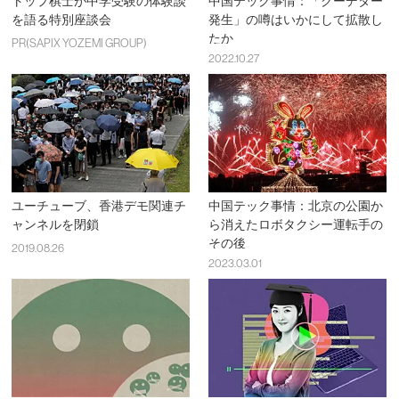
トップ棋士が中学受験の体験談
中国テック事情：「クーデター
を語る特別座談会
発生」の噂はいかにして拡散し
たか
PR(SAPIX YOZEMI GROUP)
2022.10.27
ユーチューブ、香港デモ関連チ
中国テック事情：北京の公園か
ャンネルを閉鎖
ら消えたロボタクシー運転手の
その後
2019.08.26
2023.03.01