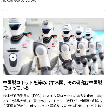
by
Robin George Andrews
中国製ロボットを締め出す米国、その研究は中国製
で回っている
米連邦通信委員会（FCC）による人型ロボットの輸入禁止は、単な
る対中貿易政策の一章ではない。トランプ政権が、AI保護の対象を
主要研究所からロボットという最前線へ広げた証拠だ。だが皮肉な