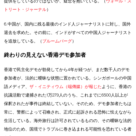
提供をしているのではないか、疑念を抱いている。（
ウォール・ス
トリート・ジャーナル
）
6. 中国が、国内に残る最後のインド人ジャーナリストに対し、国外
退去を求めた。その前に、インドがすべての中国人ジャーナリスト
を追放している。（
ブルームバーグ
）
終わりの見えない香港デモ参加者
香港で民主化デモが勃発してから4年が経つが、まだ数千人のデモ
参加者が、法的に曖昧な状態に置かれている。シンガポールの中国
語メディア、
ザ・イニティウム（端傳媒）が報じた
ように、香港の
抗議活動で逮捕された1万279人のうち、これまでに6500人以上が
保釈されたが事件は終結していない。そのため、デモ参加者たちは
常に、警察によって召喚され、正式に起訴される恐怖に怯えながら
生活している。海外旅行は許可されているものの、その曖昧な法的
地位のため、国境でトラブルに巻き込まれる可能性を恐れている者