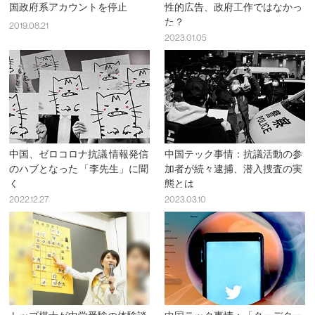
国政府系アカウントを停止
性的広告、政府工作ではなかっ
た？
2019.08.21
2023.01.05
中国、ゼロコロナ抗議 情報発信
中国テック事情：抗議活動の参
のハブとなった 「李先生」に聞
加者が続々逮捕、潜入捜査の実
く
態とは
2022.12.27
2023.03.10