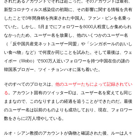
されたあるアカウントでそれは起こった。そのアカウントは最初、
新型コロナウィルス感染症の初期に、その影響に関する情報を共有
したことで3年間身柄を拘束された中国人、ファン・ビンを名乗っ
ていた。しかし、5月までにフォロワーを8000人程度しか集められ
なかったため、ユーザー名を放棄し、他のいくつかのユーザー名
（「反中国共産党ネットユーザー同盟」や「シンガポールのおいし
い食べ物」など）で何度か同じことを試みた。そして最後は、ウェ
イボー（Weibo）で500万人近いフォロワーを持つ中国在住の謎の
韓国系ブロガー、ツイ・チョンハオに落ち着いた。
そのすべてのプロセスは、
他のユーザーたちによって記録されてい
る
。アカウント固有のツイッターIDは、ユーザー名を変えても同じ
ままなので、このなりすましの経過を追うことができたのだ。最後
のユーザー名は以前のものよりも成功しており、現在、フォロワー
数をさらに2万人増やしている。
ルオ・シアン教授のアカウントが偽物と確認された後、ルーは人々