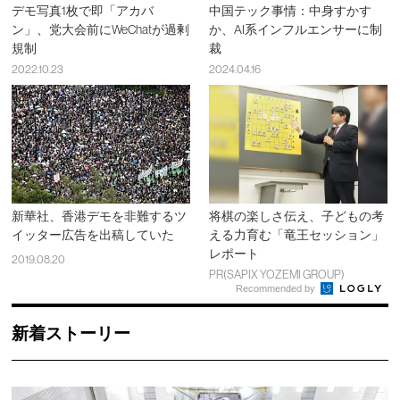
デモ写真1枚で即「アカバ
中国テック事情：中身すかす
ン」、党大会前にWeChatが過剰
か、AI系インフルエンサーに制
規制
裁
2022.10.23
2024.04.16
新華社、香港デモを非難するツ
将棋の楽しさ伝え、子どもの考
イッター広告を出稿していた
える力育む「竜王セッション」
レポート
2019.08.20
PR(SAPIX YOZEMI GROUP)
Recommended by
新着ストーリー