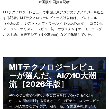
米国版 中国担当記者
MITテクノロジーレビューで中国と東アジアのテクノロジーを担当
する記者。MITテクノロジーレビュー入社以前は、プロトコル
（Protocol）、レスト・オブ・ワールド（Rest of World）、コロンビ
ア・ジャーナリズム・レビュー誌、サウスチャイナ・モーニング・
ポスト紙、日経アジア（NIKKEI Asia）などで執筆していた。
MITテクノロジーレビュ
ーが選んだ、AIの10大潮
流 ［2026年版］
AIをめぐる喧騒の中で、本当に目を向けるべきものは何
か。この問いに対する答えとして、MITテクノロジーレビュ
ーはAIの重要なアイデア、潮流、新たな進展を整理したリ