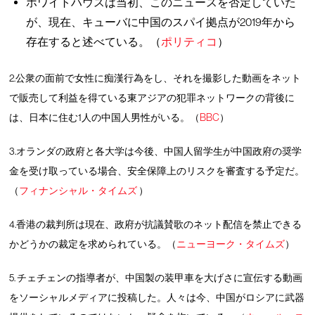
ホワイトハウスは当初、このニュースを否定していた
が、現在、キューバに中国のスパイ拠点が2019年から
存在すると述べている。（
ポリティコ
）
2.公衆の面前で女性に痴漢行為をし、それを撮影した動画をネット
で販売して利益を得ている東アジアの犯罪ネットワークの背後に
は、日本に住む1人の中国人男性がいる。（
BBC
）
3.オランダの政府と各大学は今後、中国人留学生が中国政府の奨学
金を受け取っている場合、安全保障上のリスクを審査する予定だ。
（
フィナンシャル・タイムズ
）
4.香港の裁判所は現在、政府が抗議賛歌のネット配信を禁止できる
かどうかの裁定を求められている。（
ニューヨーク・タイムズ
）
5. チェチェンの指導者が、中国製の装甲車を大げさに宣伝する動画
をソーシャルメディアに投稿した。人々は今、中国がロシアに武器