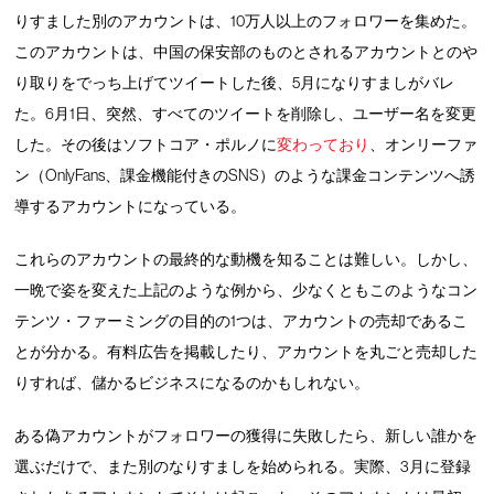
りすました別のアカウントは、10万人以上のフォロワーを集めた。
このアカウントは、中国の保安部のものとされるアカウントとのや
り取りをでっち上げてツイートした後、5月になりすましがバレ
た。6月1日、突然、すべてのツイートを削除し、ユーザー名を変更
した。その後はソフトコア・ポルノに
変わっており
、オンリーファ
ン（OnlyFans、課金機能付きのSNS）のような課金コンテンツへ誘
導するアカウントになっている。
これらのアカウントの最終的な動機を知ることは難しい。しかし、
一晩で姿を変えた上記のような例から、少なくともこのようなコン
テンツ・ファーミングの目的の1つは、アカウントの売却であるこ
とが分かる。有料広告を掲載したり、アカウントを丸ごと売却した
りすれば、儲かるビジネスになるのかもしれない。
ある偽アカウントがフォロワーの獲得に失敗したら、新しい誰かを
選ぶだけで、また別のなりすましを始められる。実際、3月に登録