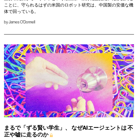
ことに、守られるはずの米国のロボット研究は、中国製の安価な機
体で回っている。
by
James O'Donnell
まるで「ずる賢い学生」、
なぜAIエージェントは
不
正や嘘に走るのか