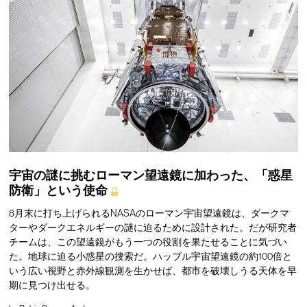
宇宙の謎に挑むローマン望遠鏡に加わった、「惑星
防衛」という使命
8月末に打ち上げられるNASAのローマン宇宙望遠鏡は、ダークマ
ターやダークエネルギーの謎に迫るために設計された。だが研究者
チームは、この望遠鏡がもう一つの役割を果たせることに気づい
た。地球に迫る小惑星の捜索だ。ハッブル宇宙望遠鏡の約100倍と
いう広い視野と赤外線観測を生かせば、都市を破壊しうる天体を早
期に見つけ出せる。