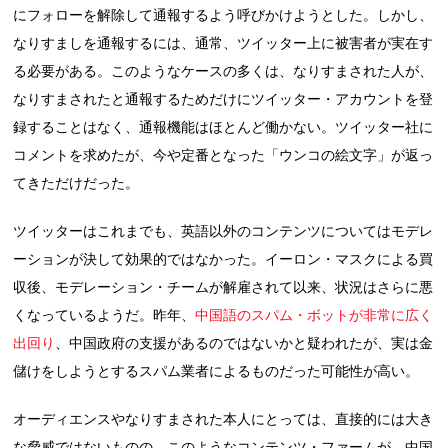
にフォローを解除して通報するよう呼びかけようとした。しかし、
なりすましを通報するには、通常、ツイッター上に被害者が実在す
る必要がある。このようなケースの多くは、なりすまされた人が、
なりすまされたと通報するためだけにツイッター・アカウントを登
録することはなく、通報機能はほとんど働かない。ツイッター社に
コメントを求めたが、今や定番となった「ウンコの絵文字」が返っ
てきただけだった。
ツイッターはこれまでも、英語以外のコンテンツについてはモデレ
ーションが決して効果的ではなかった。イーロン・マスクによる買
収後、モデレーション・チームが解雇されて以来、状況はさらに悪
くなっているようだ。昨年、
中国語のスパム・ボットが非常に広く
出回り
、中国政府の支援があるのではないかと疑われたが、実は金
儲けをしようとするスパム業者によるものだった可能性が高い。
オーディエンスやなりすまされた本人にとっては、直接的には大き
な脅威ではないものの、このようなコンテンツ・ファームが、中国