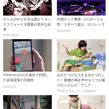
ゲームのやりすぎは悪か？ オッ
中国テック事情：eスポーツ人
クスフォード大調査の意外な結
気「スポーツ超え」のジレンマ
果
2023.10.13
2022.09.29
Pokémon GOの大成功で判明し
おかたづけもできる点がうれし
た拡張現実の可能性
い！ 動物の鳴き声やセリフが盛
りだくさんの「アニア ...
2016.07.12
PR(タカラトミー｜Hugkum)