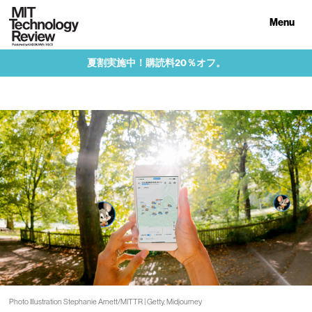
Menu
夏割実施中！購読料20％オフ。
Photo Illustration Stephanie Arnett/MITTR | Getty, Midjourney