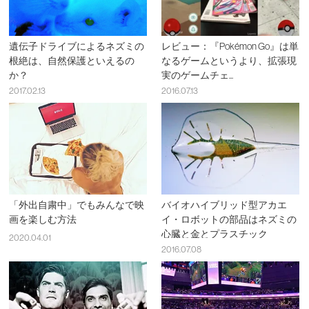
遺伝子ドライブによるネズミの
レビュー：『Pokémon Go』は単
根絶は、自然保護といえるの
なるゲームというより、拡張現
か？
実のゲームチェ...
2017.02.13
2016.07.13
「外出自粛中」でもみんなで映
バイオハイブリッド型アカエ
画を楽しむ方法
イ・ロボットの部品はネズミの
心臓と金とプラスチック
2020.04.01
2016.07.08