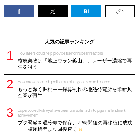
3
人気の記事ランキング
How lasers could help provide fuel for nuclear reactors
核廃棄物は「地上ウラン鉱山」、レーザー濃縮で再
生を狙う
How an overlooked geothermal plant got a second chance
もっと深く掘れ——採算割れの地熱発電所を米新興
企業が再生
Supercooled kidneys have been transplanted into pigs in a “landmark
achievement”
ブタ腎臓を過冷却で保存、 72時間後の再移植に成功
——臨床標準より回復速く