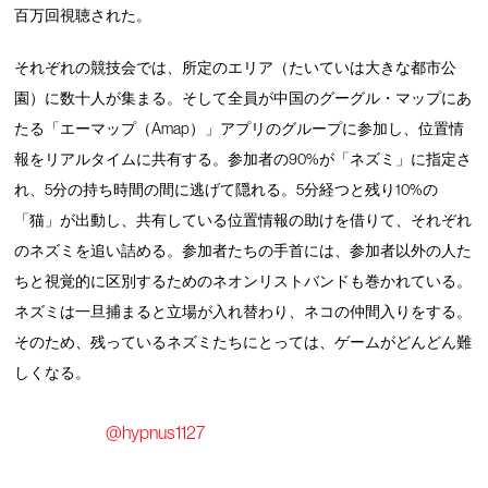
百万回視聴された。
それぞれの競技会では、所定のエリア（たいていは大きな都市公
園）に数十人が集まる。そして全員が中国のグーグル・マップにあ
たる「エーマップ（Amap）」アプリのグループに参加し、位置情
報をリアルタイムに共有する。参加者の90%が「ネズミ」に指定さ
れ、5分の持ち時間の間に逃げて隠れる。5分経つと残り10%の
「猫」が出動し、共有している位置情報の助けを借りて、それぞれ
のネズミを追い詰める。参加者たちの手首には、参加者以外の人た
ちと視覚的に区別するためのネオンリストバンドも巻かれている。
ネズミは一旦捕まると立場が入れ替わり、ネコの仲間入りをする。
そのため、残っているネズミたちにとっては、ゲームがどんどん難
しくなる。
@hypnus1127