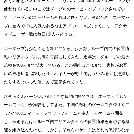
多くの猫とネズミゲームで、アリババ（Alibaba）製のエーマップが
使われている。中国ではグーグルのサービスがブロックされてい
て、アップルのユーザーもそれほど多くない。そのため、エーマッ
プは国内で特に人気のある地図アプリの1つになっており、アクテ
ィブユーザー数は毎日1億人を超える。
エーマップは少なくとも2017年から、少人数グループ内での位置情
報のリアルタイム共有を可能にしてきた。近年は、グループの最大
規模を100人まで拡大している。この機能はこれまで、家族がお互
いの居場所を追跡したり、ハイカーが野山でお互いの場所を把握し
たりするといった使い方で宣伝されてきた。
おそらくポケモンGOの圧倒的な成功に触発され、エーマップもゲ
ームでいくつか実験をしてきた。中国の数社のゲームスタジオやア
リババのeコマース・プラットフォームと協力してゲームを開発
し、個別またはグループ内でリアルタイムの位置情報を追跡する機
能を組み込んだのだ。しかし、それらのゲームはどれも流行らなか