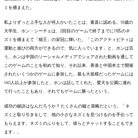
ミを捕まえた。
私よりずっと上手な人が何人かいたことは、素直に認める。19歳の
大学生、ホン・シーチェは、2回目のゲームで終了までに11匹のネ
ズミを捕まえて「猫王」の栄冠に輝いた。「このアクティビティは
運動と遊びの両方ができるので、気に入っています」と、ホンは言
う。ホンは中国のソーシャルメディアでシェアされた動画を通して
このゲームのことを初めて知り、それ以来、香港と中国本土で開催
されたいくつかのゲームに参加した。最も大規模だったゲームには
140人以上が参加したと、ホンは話してくれた。愛犬を公園に連れ
て行ったこともあり、それでもゲームに勝ったという。
成功の秘訣はなんだろうか？ たくさんの嘘と策略だという。「ネ
ズミと取り引きをして、他の小さなネズミを見つけるのを手伝って
もらえます。ネズミのふりをして、彼らとチャットすることもでき
ます」。