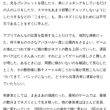
た。光るブレスレットを隠したり、単にジョギングをしているだけ
の人のふりをしたり、スマホをあまり頻繁にチェックしないように
したりするなどの「ごまかし」も、良いネズミになるためには不可
欠であることをすぐに学んだ。
アプリでみんなの位置を監視することだけでも、強烈な体験だっ
た。何十体もの小さなアバターが一度に公園内をさまよい、ゲーム
が進むにつれて徐々に猫の数がネズミの数を上回っていった。遅延
やバグはたくさんあったが、それによってゲームの楽しさと難しさ
が増した。あるときには、周囲に猫がいないのを確認して安心した
ところ、その数秒後に数十メートル向こうから猫が突然こちらに近
づいてきて、パニックになった。 どうやら位置共有に遅延が生じ
ていたらしい。
初参加としては、まあまあの成績だった。最初のゲームでは、最後
の数分までネズミとして生き残った。他の参加者はほとんど全員、
猫に変わっていた。2回目はゲームの途中で猫に変わり、2匹のネズ