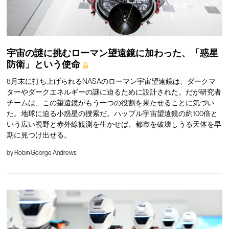
宇宙の謎に挑むローマン望遠鏡に加わった、「惑星
防衛」という使命
8月末に打ち上げられるNASAのローマン宇宙望遠鏡は、ダークマ
ターやダークエネルギーの謎に迫るために設計された。だが研究者
チームは、この望遠鏡がもう一つの役割を果たせることに気づい
た。地球に迫る小惑星の捜索だ。ハッブル宇宙望遠鏡の約100倍と
いう広い視野と赤外線観測を生かせば、都市を破壊しうる天体を早
期に見つけ出せる。
by
Robin George Andrews