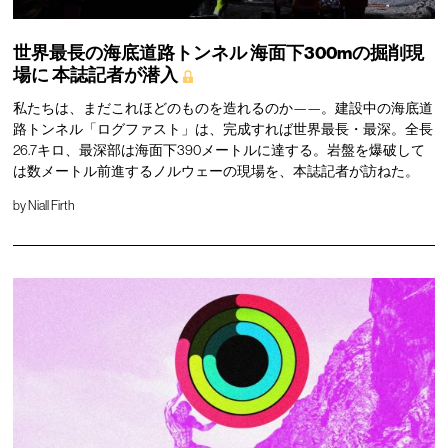
世界最長の海底道路トンネル
海面下300mの掘削現
場に
本誌記者が潜入
私たちは、まだこれほどのものを造れるのか——。建設中の海底道
路トンネル「ログファスト」は、完成すれば世界最長・最深。全長
26.7キロ、最深部は海面下390メートルに達する。岩盤を爆破して
は数メートル前進するノルウェーの現場を、本誌記者が訪ねた。
by
Niall Firth