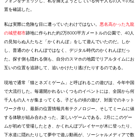
フォンをチェックし、私を捕えようとしている何十人もの人々の位
置を確認した。
私は実際に危険な目に遭っていたわけではない。
悪名高かった九龍
の城壁都市
跡地に作られた約2万8000平方メートルの公園で、40人
の見知らぬ人たちと「かくれんぼ」をして遊んでいたのだ。しか
し、普通のかくれんぼではなく、デジタル時代のかくれんぼだっ
た。探す側も隠れる側も、自分のスマホの地図でリアルタイムにお
互いの位置を追跡して、追いかけたり逃げたりするのである。
現地で通常「猫とネズミゲーム」と呼ばれるこの遊びは、今年中国
で大流行した。毎週開かれるいくつものイベントには、全国から何
千人もの人々が集まってくる。子どもの頃の遊び、対面でのネット
ワーク作り、最新の位置情報共有テクノロジー、そしてミームに値
する体験が組み合わさった、楽しいゲームである。2月にこのゲー
ムが初めて登場したとき、かくれんぼプレイヤーが木に登ったり、
下水道に隠れたりして夢中で遊ぶ動画が、ソーシャルメディアで数