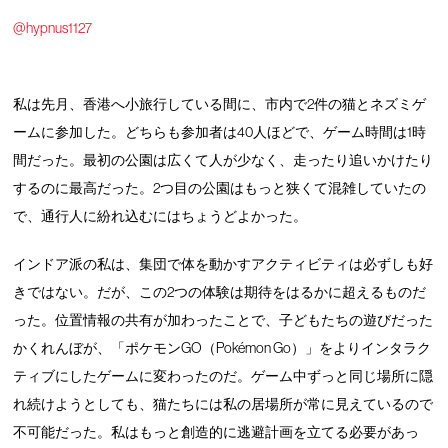
@hypnus1127
私は先月、香港へ小旅行している間に、市内で2件の猫とネズミゲ
ームに参加した。どちらも参加者は40人ほどで、ゲーム時間は1時
間だった。最初の公園は広くて人が少なく、走ったり追いかけたり
するのに最高だった。2つ目の公園はもっと狭くて混雑していたの
で、通行人に紛れ込むにはちょうどよかった。
インドア派の私は、集団で体を動かすアクティビティは必ずしも好
きではない。だが、この2つの体験は期待をはるかに超えるものだ
った。位置情報の共有が加わったことで、子どもたちの遊びだった
かくれんぼが、「ポケモンGO（Pokémon Go）」をよりインタラク
ティブにしたゲームに変わったのだ。ゲーム中ずっと同じ場所に隠
れ続けようとしても、猫たちには私の居場所が常に見えているので
不可能だった。私はもっと創造的に逃避計画を立てる必要があっ