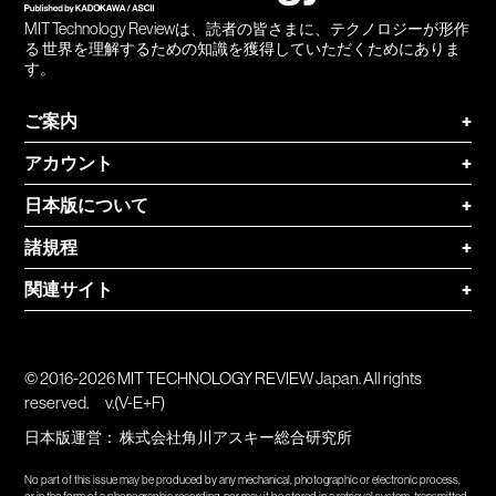
MIT Technology Reviewは、読者の皆さまに、テクノロジーが形作
る 世界を理解するための知識を獲得していただくためにありま
す。
ご案内
+
アカウント
+
日本版について
+
諸規程
+
関連サイト
+
© 2016-2026 MIT TECHNOLOGY REVIEW Japan. All rights
reserved.
v.(V-E+F)
日本版運営：
株式会社角川アスキー総合研究所
No part of this issue may be produced by any mechanical, photographic or electronic process,
or in the form of a phonographic recording, nor may it be stored in a retrieval system, transmitted