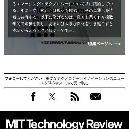
るエマージング・テクノロジーについて常に議論してい
る。年に一度、私たちは現状を確認し、その見通しを読
者に共有する。以下に挙げるのは、良くも悪くも今後数
年間で進歩を促し、あるいは大きな変化を引き起こすと
本誌が考えるテクノロジーである。
特集ページへ
フォローしてください
重要なテクノロジーとイノベーションのニュー
スをSNSやメールで受け取る
Facebook
Twitter
RSS
無料
会員
登録