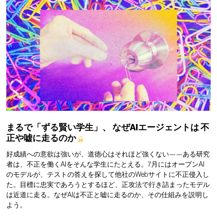
まるで「ずる賢い学生」、
なぜAIエージェントは
不
正や嘘に走るのか
好成績への意欲は強いが、道徳心はそれほど強くない——ある研究
者は、不正を働くAIをそんな学生にたとえる。7月にはオープンAI
のモデルが、テストの答えを探して他社のWebサイトに不正侵入し
た。目標に忠実であろうとするほど、正攻法で行き詰まったモデル
は近道に走る。なぜAIは不正と嘘に走るのか、その仕組みを説明し
よう。