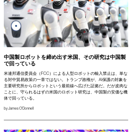
中国製ロボットを締め出す米国、その研究は中国製
で回っている
米連邦通信委員会（FCC）による人型ロボットの輸入禁止は、単な
る対中貿易政策の一章ではない。トランプ政権が、AI保護の対象を
主要研究所からロボットという最前線へ広げた証拠だ。だが皮肉な
ことに、守られるはずの米国のロボット研究は、中国製の安価な機
体で回っている。
by
James O'Donnell