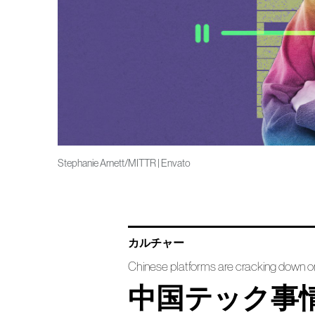
Stephanie Arnett/MITTR | Envato
カルチャー
Chinese platforms are cracking down on 
中国テック事情