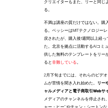
クリエイターもまた、リーと同じよ
る。
不満は講座の質だけではない。購
る。ベッシーはMITテクノロジー
戻されたが、購入後1週間以上経
た。北京を拠点に活動するAIコミ
供した無料のテンプレートをリー
ると
非難している
。
2月下旬までには、それらのビデ
リー
ムが苦情を聞き入れ始めた。
ャルメディアと電子商取引Webサ
メディアのチャンネルを停止され
ャー・ヒー” やチャン・シートン