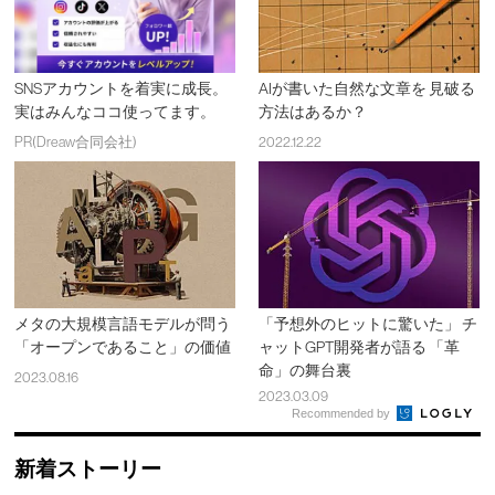
SNSアカウントを着実に成長。
AIが書いた自然な文章を 見破る
実はみんなココ使ってます。
方法はあるか？
PR(Dreaw合同会社)
2022.12.22
メタの大規模言語モデルが問う
「予想外のヒットに驚いた」 チ
「オープンであること」の価値
ャットGPT開発者が語る 「革
命」の舞台裏
2023.08.16
2023.03.09
Recommended by
新着ストーリー