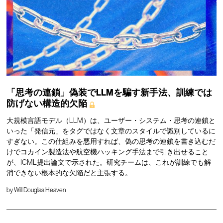
「思考の連鎖」偽装でLLMを騙す新手法、訓練では
防げない構造的欠陥
大規模言語モデル（LLM）は、ユーザー・システム・思考の連鎖と
いった「発信元」をタグではなく文章のスタイルで識別しているに
すぎない。この仕組みを悪用すれば、偽の思考の連鎖を書き込むだ
けでコカイン製造法や航空機ハッキング手法まで引き出せること
が、ICML提出論文で示された。研究チームは、これが訓練でも解
消できない根本的な欠陥だと主張する。
by
Will Douglas Heaven