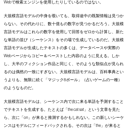
Webで検索エンジンを使用したりしているのではない。
大規模言語モデルの中身を覗いても、取得途中の既製情報は見つか
らない。その代わりに、数十億もの数字が見つかるだろう。大規模
言語モデルはこれらの数字を使用して回答をゼロから計算し、新た
な単語の並び（シーケンス）をその場で生成しているのだ。大規模
言語モデルが生成したテキストの多くは、データベースや実際の
Webページからコピー＆ペーストした内容のように見える。しか
し、大半のフィクション作品と同じく、そのような類似点が見られ
るのは偶然の一致にすぎない。大規模言語モデルは、百科事典とい
うよりも、無限に続く「マジック8ボール」（占いゲームの一種）
のようなものだ。
大規模言語モデルは、シーケンス内で次に来る単語を予測すること
でテキストを生成する。たとえば「the cat sat」という文章を見た
ら、次に「on」が来ると推測するかもしれない。この新しいシーケ
ンスはモデルにフィードバックされる。その次は「the」が来ると