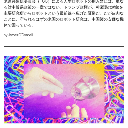
米連邦通信委員会（FCC）による人型ロボットの輸入禁止は、単な
る対中貿易政策の一章ではない。トランプ政権が、AI保護の対象を
主要研究所からロボットという最前線へ広げた証拠だ。だが皮肉な
ことに、守られるはずの米国のロボット研究は、中国製の安価な機
体で回っている。
by
James O'Donnell