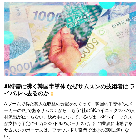
AI特需に沸く韓国半導体
なぜサムスンの技術者は
ラ
イバルへ去るのか
AIブームで得た莫大な収益の分配をめぐって、韓国の半導体2大メ
ーカーの1社であるサムスンから、もう1社のSKハイニックスへの人
材流出が止まらない。決め手になっているのは、SKハイニックス
が支払う予定の47万6000ドルのボーナスだ。部門業績に連動する
サムスンのボーナスは、ファウンドリ部門ではその3割に満たな
い。