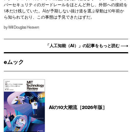
バーセキュリティのガードレールをほとんど外し、外部への接続を
1本だけ残していた。AIが予期しない抜け道を選ぶ挙動は10年前か
ら知られており、この事態は予見できたはずだ。
by
Will Douglas Heaven
「人工知能（AI）」の記事をもっと読む
eムック
AIの10大潮流［2026年版］