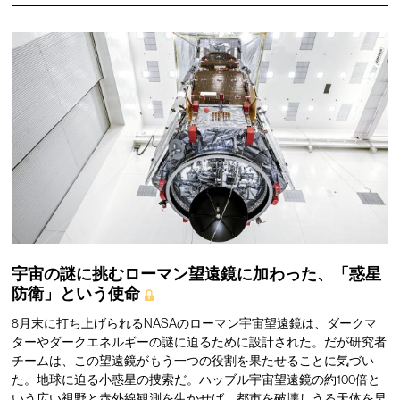
宇宙の謎に挑むローマン望遠鏡に加わった、「惑星
防衛」という使命
8月末に打ち上げられるNASAのローマン宇宙望遠鏡は、ダークマ
ターやダークエネルギーの謎に迫るために設計された。だが研究者
チームは、この望遠鏡がもう一つの役割を果たせることに気づい
た。地球に迫る小惑星の捜索だ。ハッブル宇宙望遠鏡の約100倍と
いう広い視野と赤外線観測を生かせば、都市を破壊しうる天体を早