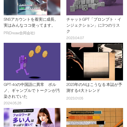
SNSアカウントを着実に成長。
チャットGPT「プロンプト・イ
実はみんなココ使ってます。
ンジェクション」に3つのリス
ク
PR(Dreaw合同会社)
2023.04.07
GPT-4oの中国語に異常 ポル
2023年のAIはこうなる 本誌が予
ノ、ギャンブルで トークンが汚
測する4大トレンド
染されていた
2023.01.05
2024.05.28