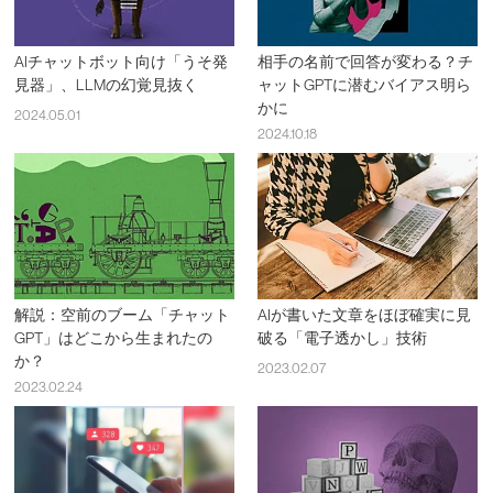
AIチャットボット向け「うそ発
相手の名前で回答が変わる？チ
見器」、LLMの幻覚見抜く
ャットGPTに潜むバイアス明ら
かに
2024.05.01
2024.10.18
解説：空前のブーム「チャット
AIが書いた文章をほぼ確実に見
GPT」はどこから生まれたの
破る「電子透かし」技術
か？
2023.02.07
2023.02.24