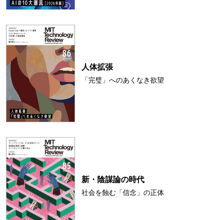
人体拡張
「完璧」へのあくなき欲望
新・陰謀論の時代
社会を蝕む「信念」の正体