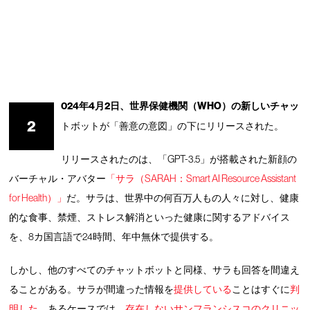
024年4月2日、世界保健機関（WHO）の新しいチャッ
2
トボットが「善意の意図」の下にリリースされた。
リリースされたのは、「GPT-3.5」が搭載された新顔の
バーチャル・アバター
「サラ（SARAH：Smart AI Resource Assistant
for Health）」
だ。サラは、世界中の何百万人もの人々に対し、健康
的な食事、禁煙、ストレス解消といった健康に関するアドバイス
を、8カ国言語で24時間、年中無休で提供する。
しかし、他のすべてのチャットボットと同様、サラも回答を間違え
ることがある。サラが間違った情報を
提供している
ことはすぐに
判
明した
。あるケースでは、
存在しないサンフランシスコのクリニッ