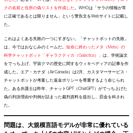
クの名前と住所の偽リストを作成した
。WHOは「サラの情報が常
に正確であるとは限りません」という警告文をWebサイトに記載し
た。
これはよくある失敗の一つにすぎない。「チャットボットの失敗」
は、今ではおなじみのミームだ。
短命に終わったメタ（Meta）の
科学チャットボット「ギャラクティカ（Galactica）」
は、学術論文
をでっち上げ、宇宙クマの歴史に関するウィキペディアの記事を作
成した。エア・カナダ（Air Canada）は2月、カスタマーサービス・
チャットボットが考案した返金ポリシーを尊重するよう命じられ
た。ある弁護士は昨年、チャットGPT（ChatGPT）がでっち上げた
偽の判決理由や判例が詰まった裁判資料を提出し、罰金を科され
た。
問題は、大規模言語モデルが非常に優れている