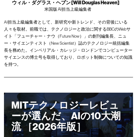
ウィル・ダグラス・ヘブン [Will Douglas Heaven]
米国版 AI担当上級編集者
AI担当上級編集者として、新研究や新トレンド、その背後にいる
人々を取材。前職では、テクノロジーと政治に関するBBCのWebサ
イト「フューチャー・ナウ（Future Now）」の創刊編集長、ニュ
ー・サイエンティスト（New Scientist）誌のテクノロジー統括編集
長を務めた。インペリアル・カレッジ・ロンドンでコンピューター
サイエンスの博士号を取得しており、ロボット制御についての知識
を持つ。
MITテクノロジーレビュ
ーが選んだ、AIの10大潮
流 ［2026年版］