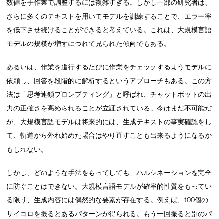
数値を手作業で調整するには複雑すぎる。しかし一部の研究者は、
さらに多くのテキストを用いてモデルを訓練することで、エラー率
を低下させ続けることができると考えている。これは、大規模言語
モデルの規模が増すにつれて見られた傾向でもある。
あるいは、作業を進行するたびに作業をチェックするようモデルに
依頼し、回答を段階的に解析するというアプローチもある。この方
法は「思考連鎖プロンプティング」と呼ばれ、チャットボットの出
力の正確さを高められることが立証されている。今はまだ不可能だ
が、大規模言語モデルは将来的には、生成テキストの事実確認をし
て、軌道から外れ始めた場合はやり直すことも出来るようになるか
もしれない。
しかし、どのような手法をもってしても、ハルシネーションを完全
に防ぐことはできない。大規模言語モデルが確率的性質をもってい
る限り、生成内容には偶然的な要素が存在する。例えば、100個の
サイコロを振るとあるパターンが得られる。もう一回振ると別のパ