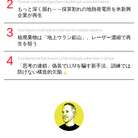
How an overlooked geothermal plant got a second chance
もっと深く掘れ——採算割れの地熱発電所を米新興
企業が再生
How lasers could help provide fuel for nuclear reactors
核廃棄物は「地上ウラン鉱山」、レーザー濃縮で再
生を狙う
A fundamental flaw leaves LLMs strikingly vulnerable to attack
「思考の連鎖」偽装でLLMを騙す新手法、訓練では
防げない構造的欠陥