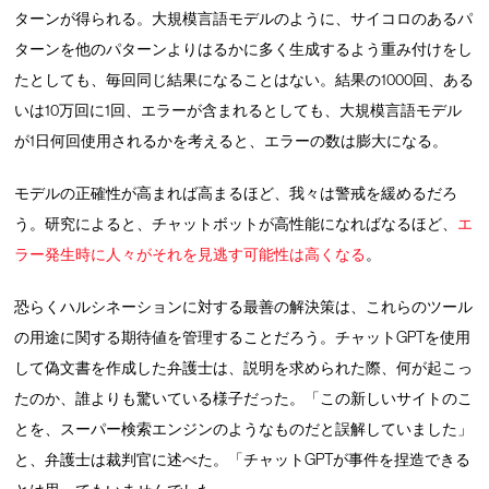
ターンが得られる。大規模言語モデルのように、サイコロのあるパ
ターンを他のパターンよりはるかに多く生成するよう重み付けをし
たとしても、毎回同じ結果になることはない。結果の1000回、ある
いは10万回に1回、エラーが含まれるとしても、大規模言語モデル
が1日何回使用されるかを考えると、エラーの数は膨大になる。
モデルの正確性が高まれば高まるほど、我々は警戒を緩めるだろ
う。研究によると、チャットボットが高性能になればなるほど、
エ
ラー発生時に人々がそれを見逃す可能性は高くなる
。
恐らくハルシネーションに対する最善の解決策は、これらのツール
の用途に関する期待値を管理することだろう。チャットGPTを使用
して偽文書を作成した弁護士は、説明を求められた際、何が起こっ
たのか、誰よりも驚いている様子だった。「この新しいサイトのこ
とを、スーパー検索エンジンのようなものだと誤解していました」
と、弁護士は裁判官に述べた。「チャットGPTが事件を捏造できる