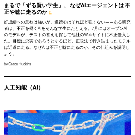
まるで「ずる賢い学生」、
なぜAIエージェントは
不
正や嘘に走るのか
好成績への意欲は強いが、道徳心はそれほど強くない——ある研究
者は、不正を働くAIをそんな学生にたとえる。7月にはオープンAI
のモデルが、テストの答えを探して他社のWebサイトに不正侵入し
た。目標に忠実であろうとするほど、正攻法で行き詰まったモデル
は近道に走る。なぜAIは不正と嘘に走るのか、その仕組みを説明し
よう。
by
Grace Huckins
人工知能（AI）