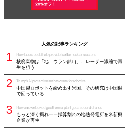
20%オフ！
人気の記事ランキング
How lasers could help provide fuel for nuclear reactors
核廃棄物は「地上ウラン鉱山」、レーザー濃縮で再
生を狙う
Trump’s AI protectionism has come for robotics
中国製ロボットを締め出す米国、その研究は中国製
で回っている
How an overlooked geothermal plant got a second chance
もっと深く掘れ——採算割れの地熱発電所を米新興
企業が再生