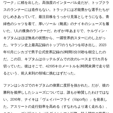
ワーク」に精を出した。高強度のインターバル走だが、トップクラ
スのランナーには造作もない。トラックには才能豊かな選手たちが
ひしめきあっていて、最注目株をうっかり見落としそうになる。青
緑色のシャツを着て、厚いソール（靴底）のナイキのシューズを履
いた、1人の痩身のランナーだ。わずか1年あまりで、ケルヴィン・
キプタムはほぼ無名の状態から、一躍世界的スターにのし上がっ
た。マラソン史上最高記録のトップ7のうち3つを叩き出し、2023
年10月にシカゴで男子公式世界記録の2時間0分35秒を樹立したの
だ。この日、キプタムはロッテルダムでの次のレースまで3カ月を
切っていた。彼はそこで、42.195キロメートルを2時間未満で走り切
るという、前人未到の領域に挑むはずだった。
ファンはシカゴでのキプタムの偉業に度肝を抜かれた。だが、彼の
勝利を後押ししたシューズについては、誰もが称賛したわけではな
い。2016年、ナイキは「ヴェイパーフライ（Vaporfly）」を発表し
た。アスリートの走行効率を高める（すなわちより速く走れる）、