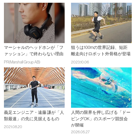
マーシャルのヘッドホンが「フ
狙うは100mの世界記録、短距
ァッション」で終わらない理由
離走向けロボット外骨格が登場
PR(Marshall Group AB)
2023.10.06
義足エンジニア・遠藤 謙が「人
人間の限界を押し広げる「ドー
類最速」の先に見据えるもの
ピングOK」のスポーツ競技会
が開催
2021.08.20
2026.05.27