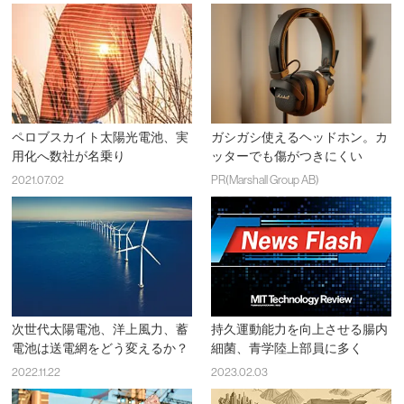
ペロブスカイト太陽光電池、実
ガシガシ使えるヘッドホン。カ
用化へ数社が名乗り
ッターでも傷がつきにくい
2021.07.02
PR(Marshall Group AB)
次世代太陽電池、洋上風力、蓄
持久運動能力を向上させる腸内
電池は送電網をどう変えるか？
細菌、青学陸上部員に多く
2022.11.22
2023.02.03