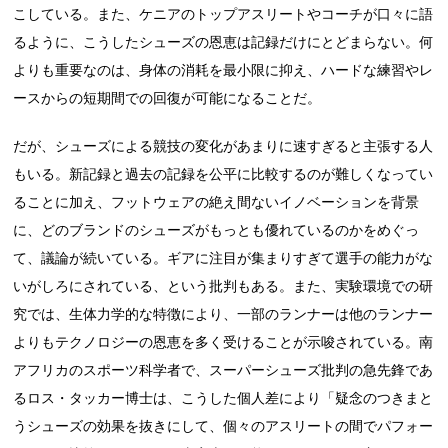
こしている。また、ケニアのトップアスリートやコーチが口々に語
るように、こうしたシューズの恩恵は記録だけにとどまらない。何
よりも重要なのは、身体の消耗を最小限に抑え、ハードな練習やレ
ースからの短期間での回復が可能になることだ。
だが、シューズによる競技の変化があまりに速すぎると主張する人
もいる。新記録と過去の記録を公平に比較するのが難しくなってい
ることに加え、フットウェアの絶え間ないイノベーションを背景
に、どのブランドのシューズがもっとも優れているのかをめぐっ
て、議論が続いている。ギアに注目が集まりすぎて選手の能力がな
いがしろにされている、という批判もある。また、実験環境での研
究では、生体力学的な特徴により、一部のランナーは他のランナー
よりもテクノロジーの恩恵を多く受けることが示唆されている。南
アフリカのスポーツ科学者で、スーパーシューズ批判の急先鋒であ
るロス・タッカー博士は、こうした個人差により「疑念のつきまと
うシューズの効果を抜きにして、個々のアスリートの間でパフォー