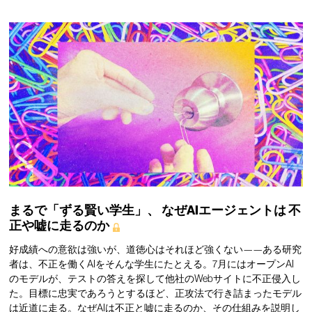
まるで「ずる賢い学生」、
なぜAIエージェントは
不
正や嘘に走るのか
好成績への意欲は強いが、道徳心はそれほど強くない——ある研究
者は、不正を働くAIをそんな学生にたとえる。7月にはオープンAI
のモデルが、テストの答えを探して他社のWebサイトに不正侵入し
た。目標に忠実であろうとするほど、正攻法で行き詰まったモデル
は近道に走る。なぜAIは不正と嘘に走るのか、その仕組みを説明し