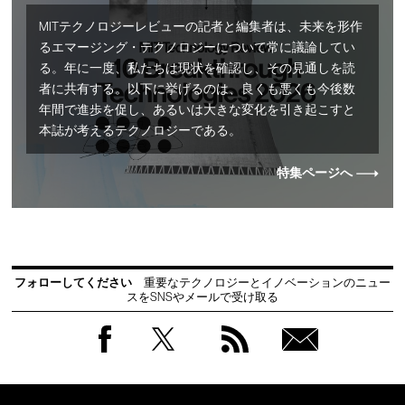
MITテクノロジーレビューの記者と編集者は、未来を形作
るエマージング・テクノロジーについて常に議論してい
る。年に一度、私たちは現状を確認し、その見通しを読
者に共有する。以下に挙げるのは、良くも悪くも今後数
年間で進歩を促し、あるいは大きな変化を引き起こすと
本誌が考えるテクノロジーである。
特集ページへ
フォローしてください
重要なテクノロジーとイノベーションのニュー
スをSNSやメールで受け取る
Facebook
Twitter
RSS
無料
会員
登録