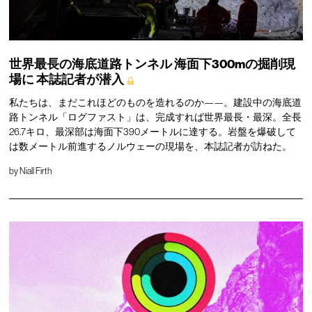
世界最長の海底道路トンネル
海面下300mの掘削現
場に
本誌記者が潜入
私たちは、まだこれほどのものを造れるのか——。建設中の海底道
路トンネル「ログファスト」は、完成すれば世界最長・最深。全長
26.7キロ、最深部は海面下390メートルに達する。岩盤を爆破して
は数メートル前進するノルウェーの現場を、本誌記者が訪ねた。
by
Niall Firth