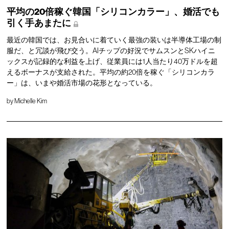
平均の20倍稼ぐ韓国「シリコンカラー」、婚活でも
引く手あまたに
最近の韓国では、お見合いに着ていく最強の装いは半導体工場の制
服だ、と冗談が飛び交う。AIチップの好況でサムスンとSKハイニ
ックスが記録的な利益を上げ、従業員には1人当たり40万ドルを超
えるボーナスが支給された。平均の約20倍を稼ぐ「シリコンカラ
ー」は、いまや婚活市場の花形となっている。
by
Michelle Kim