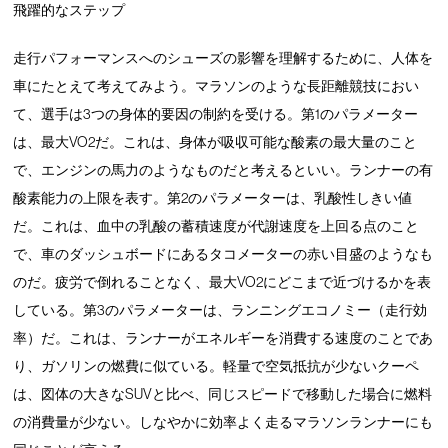
飛躍的なステップ
走行パフォーマンスへのシューズの影響を理解するために、人体を
車にたとえて考えてみよう。マラソンのような長距離競技におい
て、選手は3つの身体的要因の制約を受ける。第1のパラメーター
は、最大VO2だ。これは、身体が吸収可能な酸素の最大量のこと
で、エンジンの馬力のようなものだと考えるといい。ランナーの有
酸素能力の上限を表す。第2のパラメーターは、乳酸性しきい値
だ。これは、血中の乳酸の蓄積速度が代謝速度を上回る点のこと
で、車のダッシュボードにあるタコメーターの赤い目盛のようなも
のだ。疲労で倒れることなく、最大VO2にどこまで近づけるかを表
している。第3のパラメーターは、ランニングエコノミー（走行効
率）だ。これは、ランナーがエネルギーを消費する速度のことであ
り、ガソリンの燃費に似ている。軽量で空気抵抗が少ないクーペ
は、図体の大きなSUVと比べ、同じスピードで移動した場合に燃料
の消費量が少ない。しなやかに効率よく走るマラソンランナーにも