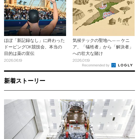
ほぼ「新記録なし」に終わった
気候テックの聖地へ—— ケニ
ドーピングOK競技会、本当の
ア、「犠牲者」から「解決者」
目的は薬の宣伝
への壮大な賭け
2026.06.19
2026.01.19
Recommended by
新着ストーリー