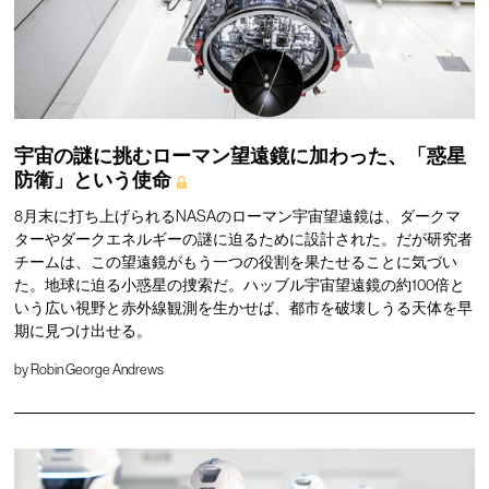
宇宙の謎に挑むローマン望遠鏡に加わった、「惑星
防衛」という使命
8月末に打ち上げられるNASAのローマン宇宙望遠鏡は、ダークマ
ターやダークエネルギーの謎に迫るために設計された。だが研究者
チームは、この望遠鏡がもう一つの役割を果たせることに気づい
た。地球に迫る小惑星の捜索だ。ハッブル宇宙望遠鏡の約100倍と
いう広い視野と赤外線観測を生かせば、都市を破壊しうる天体を早
期に見つけ出せる。
by
Robin George Andrews