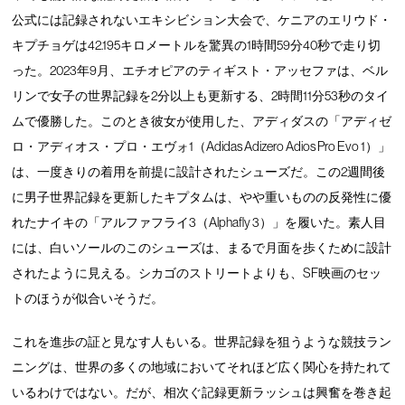
公式には記録されないエキシビション大会で、ケニアのエリウド・
キプチョゲは42.195キロメートルを驚異の1時間59分40秒で走り切
った。2023年9月、エチオピアのティギスト・アッセファは、ベル
リンで女子の世界記録を2分以上も更新する、2時間11分53秒のタイ
ムで優勝した。このとき彼女が使用した、アディダスの「アディゼ
ロ・アディオス・プロ・エヴォ1（Adidas Adizero Adios Pro Evo 1）」
は、一度きりの着用を前提に設計されたシューズだ。この2週間後
に男子世界記録を更新したキプタムは、やや重いものの反発性に優
れたナイキの「アルファフライ3（Alphafly 3）」を履いた。素人目
には、白いソールのこのシューズは、まるで月面を歩くために設計
されたように見える。シカゴのストリートよりも、SF映画のセッ
トのほうが似合いそうだ。
これを進歩の証と見なす人もいる。世界記録を狙うような競技ラン
ニングは、世界の多くの地域においてそれほど広く関心を持たれて
いるわけではない。だが、相次ぐ記録更新ラッシュは興奮を巻き起