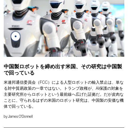
中国製ロボットを締め出す米国、その研究は中国製
で回っている
米連邦通信委員会（FCC）による人型ロボットの輸入禁止は、単な
る対中貿易政策の一章ではない。トランプ政権が、AI保護の対象を
主要研究所からロボットという最前線へ広げた証拠だ。だが皮肉な
ことに、守られるはずの米国のロボット研究は、中国製の安価な機
体で回っている。
by
James O'Donnell