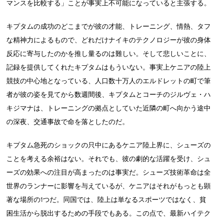
マンスを比較する」ことが事実上不可能になっていると主張する。
キプタムの成功のどこまでが彼の才能、トレーニング、情熱、タフ
な精神力によるもので、どれだけナイキのテクノロジーが彼の身体
反応に寄与したのかを推し量るのは難しい。そして悲しいことに、
記録を提供してくれたキプタムはもういない。事実上ケニアの陸上
競技の中心地となっている、人口数十万人のエルドレットの町で筆
者が彼の姿を見てから数週間後、キプタムとコーチのジルヴェ・ハ
キジマナは、トレーニングの拠点としていた近隣の町へ向かう途中
の深夜、交通事故で命を落としたのだ。
キプタム急死のショックの只中にあるケニア陸上界に、シューズの
ことを考える余裕はない。それでも、彼の劇的な活躍を受け、シュ
ーズの効果への注目が高まったのは事実だ。シューズ技術革命は全
世界のランナーに影響を与えているが、ケニアはそれがもっとも顕
著な場所の1つだ。同国では、陸上は単なるスポーツではなく、貧
困生活から脱出するための手段でもある。この点で、最新ハイテク