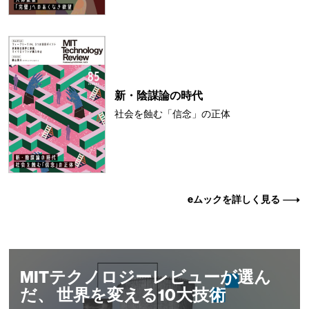
新・陰謀論の時代
社会を蝕む「信念」の正体
eムックを詳しく見る
MITテクノロジーレビューが選ん
だ、 世界を変える10大技術