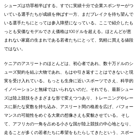
シューズは功罪相半ばする。すでに実績十分で企業スポンサーがつ
いている選手たちが成績を伸ばす一方、まだブレイクを待ち望んで
いる選手たちにとっては参入障壁になっている。ここで紹介したも
っとも安価なモデルでさえ価格は100ドルを超える。ほとんどが恵
まれない家庭の生まれである若者たちにとって、気軽に買える値段
ではない。
ケニアのアスリートのほとんどは、初心者であれ、数十万ドルのシ
ューズ契約を結ぶ大物であれ、もはや引き返すことはできないと現
実を受け入れている。もっとも生身に近いスポーツでさえ、科学的
イノベーションと無縁ではいられないのだ。それでも、最新シュー
ズは陸上競技をさまざまな形で変えつつあり、トレーニングやレー
スに新たな変数を持ち込み、アスリート間の格差を広げ、パフォー
マンスの可能性をめぐる大衆の想像さえも変貌させている。 そし
て、アフリカの一角を占める小さな国が陸上競技の中心地となり、
走ることが多くの若者たちに希望をもたらしてきたという、スポー