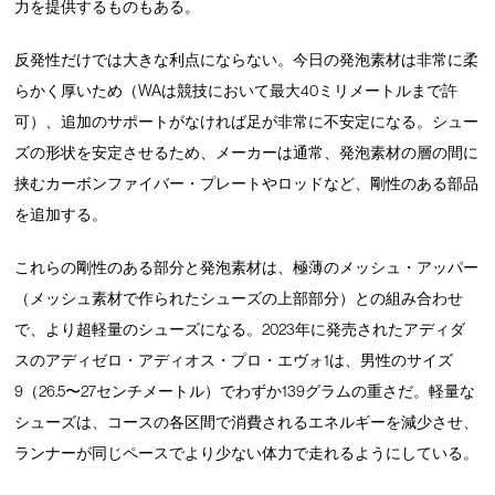
力を提供するものもある。
反発性だけでは大きな利点にならない。今日の発泡素材は非常に柔
らかく厚いため（WAは競技において最大40ミリメートルまで許
可）、追加のサポートがなければ足が非常に不安定になる。シュー
ズの形状を安定させるため、メーカーは通常、発泡素材の層の間に
挟むカーボンファイバー・プレートやロッドなど、剛性のある部品
を追加する。
これらの剛性のある部分と発泡素材は、極薄のメッシュ・アッパー
（メッシュ素材で作られたシューズの上部部分）との組み合わせ
で、より超軽量のシューズになる。2023年に発売されたアディダ
スのアディゼロ・アディオス・プロ・エヴォ1は、男性のサイズ
9（26.5〜27センチメートル）でわずか139グラムの重さだ。軽量な
シューズは、コースの各区間で消費されるエネルギーを減少させ、
ランナーが同じペースでより少ない体力で走れるようにしている。