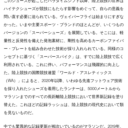
このシューズが起こしたパラダイムシフト以降、陸上競技の世界は
ハイテクシューズが競技にもたらす影響をめぐって、自らの意義を
問い直す必要に迫られている。ヴェイパーフライは始まりにすぎな
かった。いまや主要スポーツ・ブランドのほとんどが、いくつもの
バージョンの「スーパーシューズ」を展開している。そこには、軽
量性と反発性を備えた発泡素材に、剛性を高めるカーボンファイバ
ー・プレートを組み合わせた技術が採り入れられている。同様のコ
ンセプトに基づく「スーパースパイク」は、すでに陸上競技で広く
利用されている。これに伴い、パフォーマンスは飛躍的に向上し
た。陸上競技の国際競技連盟「ワールド・アスレティックス
（WA）」によると、2020年以降、いわゆる先進フットウェア技術
を採り入れたシューズを着用したランナーは、5000メートルから
マラソンまでのすべての長距離陸上競技において世界新記録を塗り
替えた。これほどの記録ラッシュは、陸上競技の現代史において類
を見ないものだ。
中でも驚異的な記録更新が相次いでいるのがマラソンだ。2019年、