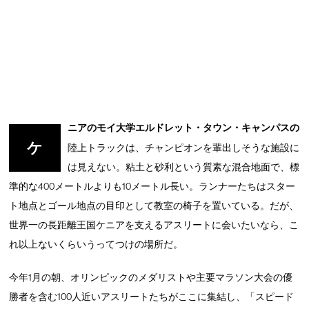
ニアのモイ大学エルドレット・タウン・キャンパスの
ケ
陸上トラックは、チャンピオンを輩出しそうな施設に
は見えない。粘土と砂利という質素な混合地面で、標
準的な400メートルよりも10メートル長い。ランナーたちはスター
ト地点とゴール地点の目印として教室の椅子を置いている。だが、
世界一の長距離王国ケニアを支えるアスリートに会いたいなら、こ
れ以上ないくらいうってつけの場所だ。
今年1月の朝、オリンピックのメダリストや主要マラソン大会の優
勝者を含む100人近いアスリートたちがここに集結し、「スピード