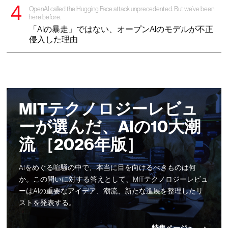
OpenAI called the Hugging Face attack unprecedented. But we’ve been
here before.
「AIの暴走」ではない、オープンAIのモデルが不正
侵入した理由
MITテクノロジーレビュ
ーが選んだ、AIの10大潮
流 ［2026年版］
AIをめぐる喧騒の中で、本当に目を向けるべきものは何
か。この問いに対する答えとして、MITテクノロジーレビュ
ーはAIの重要なアイデア、潮流、新たな進展を整理したリ
ストを発表する。