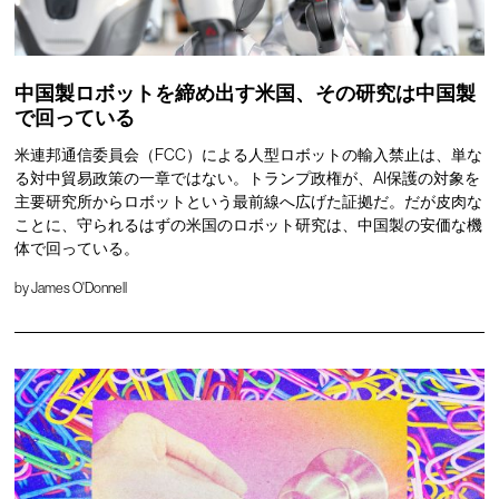
中国製ロボットを締め出す米国、その研究は中国製
で回っている
米連邦通信委員会（FCC）による人型ロボットの輸入禁止は、単な
る対中貿易政策の一章ではない。トランプ政権が、AI保護の対象を
主要研究所からロボットという最前線へ広げた証拠だ。だが皮肉な
ことに、守られるはずの米国のロボット研究は、中国製の安価な機
体で回っている。
by
James O'Donnell