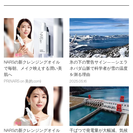
NARSの新クレンジングオイル
氷の下の警告サイン——シエラ
で毎朝、メイク映えする潤い美
ネバダ山脈で科学者が雪の温度
肌へ
を測る理由
PR(NARS on 美的.com)
2025.05.16
NARSの新クレンジングオイル
干ばつで発電量が大幅減、気候