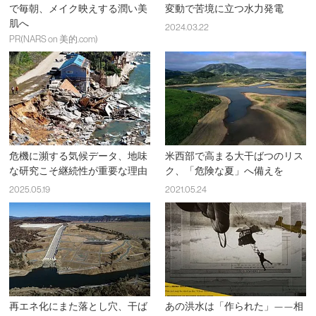
で毎朝、メイク映えする潤い美
変動で苦境に立つ水力発電
肌へ
2024.03.22
PR(NARS on 美的.com)
危機に瀕する気候データ、地味
米西部で高まる大干ばつのリス
な研究こそ継続性が重要な理由
ク、「危険な夏」へ備えを
2025.05.19
2021.05.24
再エネ化にまた落とし穴、干ば
あの洪水は「作られた」——相