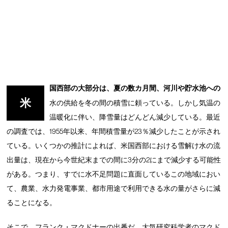
国西部の大部分は、夏の数カ月間、河川や貯水池への
米
水の供給を冬の間の積雪に頼っている。しかし気温の
温暖化に伴い、降雪量はどんどん減少している。最近
の調査では、1955年以来、年間積雪量が23％減少したことが示され
ている。いくつかの推計によれば、米国西部における雪解け水の流
出量は、現在から今世紀末までの間に3分の2にまで減少する可能性
がある。つまり、すでに水不足問題に直面しているこの地域におい
て、農業、水力発電事業、都市用途で利用できる水の量がさらに減
ることになる。
そこで、フランク・マクドナーの出番だ。大気研究科学者のマクド