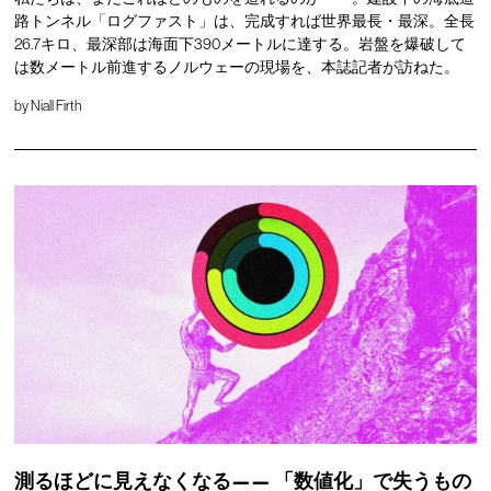
路トンネル「ログファスト」は、完成すれば世界最長・最深。全長
26.7キロ、最深部は海面下390メートルに達する。岩盤を爆破して
は数メートル前進するノルウェーの現場を、本誌記者が訪ねた。
by
Niall Firth
測るほどに見えなくなる——
「数値化」で失うもの