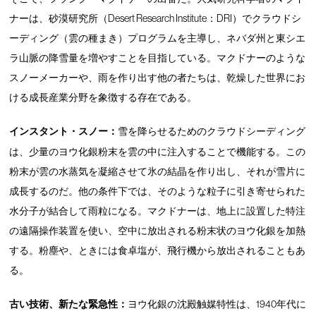
ナーは、砂漠研究所（Desert Research Institute：DRI）でクラウドシ
ーディング（雲の種まき）プログラムを主導し、ネバダ州と東シエ
ラ山脈の降雪量を増やすことを目指している。マクドナーのような
スノーメーカーや、雨を作り出す他の者たちは、乾燥した世界にお
ける成長産業分野を象徴する存在である。
インスタント・スノー：
雪を降らせるためのクラウドシーディング
は、少量のヨウ化銀粉末を雲の中に注入することで機能する。この
粉末が雲の水蒸気を凝縮させて氷の結晶を作り出し、それが雪片に
成長するのだ。他の条件下では、そのような粒子に引き寄せられた
水分子が結合して雨粒になる。マクドナーは、地上に設置した特注
の遠隔操作装置を使い、空中に放出される粉末状のヨウ化銀を加熱
する。粉塵や、ときには食卓塩が、飛行機から放出されることもあ
る。
古い技術、新たな緊急性：
ヨウ化銀の沈殿触媒特性は、1940年代に