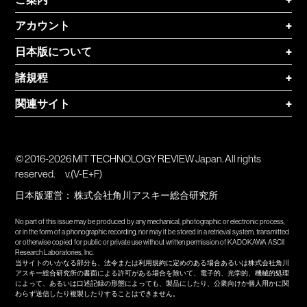
アカウント
+
日本版について
+
諸規程
+
関連サイト
+
© 2016-2026 MIT TECHNOLOGY REVIEW Japan. All rights
reserved.
v.(V-E+F)
日本版運営：
株式会社角川アスキー総合研究所
No part of this issue may be produced by any mechanical, photographic or electronic process,
or in the form of a phonographic recording, nor may it be stored in a retrieval system, transmitted
or otherwise copied for public or private use without written permission of KADOKAWA ASCII
Research Laboratories, Inc.
当サイトのいかなる部分も、法令または利用規約に定めのある場合あるいは株式会社角川
アスキー総合研究所の書面による許可がある場合を除いて、電子的、光学的、機械的処理
によって、あるいは口述記録の形態によっても、製品にしたり、公衆向けか個人用かに関
わらず送信したり複製したりすることはできません。