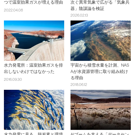
つで温室効果ガスが増える理由
次ぐ異常気象で広がる「気象兵
器」陰謀論を検証
2022.04.08
2026.02.13
水力発電所：温室効果ガスを排
宇宙から積雪水量を計測、NAS
出しないわけではなかった
Aが水資源管理に取り組み続け
る理由
2016.09.30
2018.06.12
水力発電に見る、脱炭素と環境
AIブームを支える「データセン