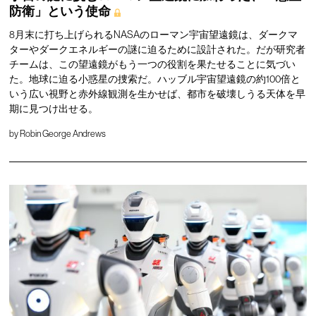
防衛」という使命
8月末に打ち上げられるNASAのローマン宇宙望遠鏡は、ダークマ
ターやダークエネルギーの謎に迫るために設計された。だが研究者
チームは、この望遠鏡がもう一つの役割を果たせることに気づい
た。地球に迫る小惑星の捜索だ。ハッブル宇宙望遠鏡の約100倍と
いう広い視野と赤外線観測を生かせば、都市を破壊しうる天体を早
期に見つけ出せる。
by
Robin George Andrews