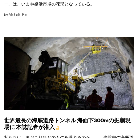
ー」は、いまや婚活市場の花形となっている。
by
Michelle Kim
世界最長の海底道路トンネル
海面下300mの掘削現
場に
本誌記者が潜入
私たちは、まだこれほどのものを造れるのか——。建設中の海底道