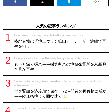
4
人気の記事ランキング
How lasers could help provide fuel for nuclear reactors
核廃棄物は「地上ウラン鉱山」、レーザー濃縮で再
生を狙う
How an overlooked geothermal plant got a second chance
もっと深く掘れ——採算割れの地熱発電所を米新興
企業が再生
Supercooled kidneys have been transplanted into pigs in a “landmark
achievement”
ブタ腎臓を過冷却で保存、 72時間後の再移植に成功
——臨床標準より回復速く
Trump’s AI protectionism has come for robotics