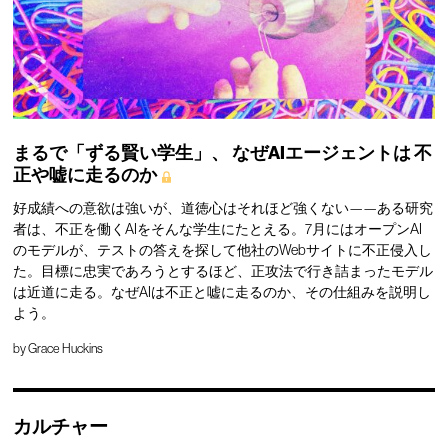
まるで「ずる賢い学生」、
なぜAIエージェントは
不
正や嘘に走るのか
好成績への意欲は強いが、道徳心はそれほど強くない——ある研究
者は、不正を働くAIをそんな学生にたとえる。7月にはオープンAI
のモデルが、テストの答えを探して他社のWebサイトに不正侵入し
た。目標に忠実であろうとするほど、正攻法で行き詰まったモデル
は近道に走る。なぜAIは不正と嘘に走るのか、その仕組みを説明し
よう。
by
Grace Huckins
カルチャー