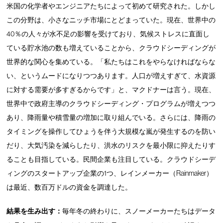
米国の化学者やエンジニアたちによって初めて研究された。しかし
この分野は、小さなニッチ市場にとどまっていた。現在、世界中の
40％の人々が水不足の影響を受けており、気候ストレスに直面し
ている貯水池の数も増えていることから、クラウドシーディングが
世界的な関心を集めている。「私たちはこれをやらなければならな
い、というムードになりつつあります。人口が増えすぎて、水資源
に対する需要が多すぎるからです」と、マクドナーは言う。現在、
世界中で政府主導のクラウドシーディング・プログラムが増えつつ
あり、降雨量や積雪量の増加に取り組んでいる。さらには、降雨の
タイミングを操作してひょうを伴う大規模な嵐が発生するのを防い
だり、大気汚染を減らしたり、洪水のリスクを最小限に抑えたりす
ることも目指している。民間企業も注目している。クラウドシーデ
ィングのスタートアップ企業の1つ、レインメーカー（Rainmaker）
は最近、数百万ドルの資金を調達した。
結果を生み出す：
毎年冬の終わりに、スノーメーカーたちはデータ