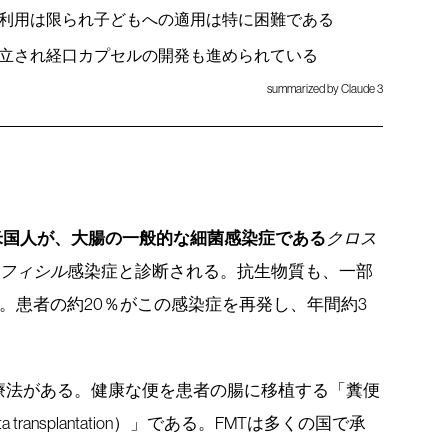
利用は限られ子どもへの適用は特に困難である
立され経口カプセルの開発も進められている
summarized by Claude 3
米国人が、大腸の一般的な細菌感染症である
クロス
フィシル
感染症と診断される。抗生物質も、一部
。患者の約20％がこの感染症を再発し、年間約3
。
療法がある。健康な便を患者の腸に移植する「糞便
ota transplantation）」である。FMTは多くの国で承