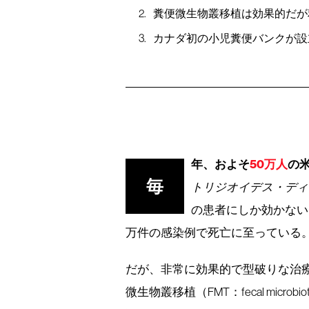
糞便微生物叢移植は効果的だが
カナダ初の小児糞便バンクが設
年、およそ
50万人
の
毎
トリジオイデス・ディ
の患者にしか効かない
万件の感染例で死亡に至っている
だが、非常に効果的で型破りな治
微生物叢移植（FMT：fecal microbi