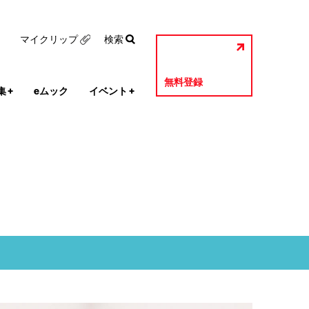
マイクリップ
検索
無料登録
集
+
eムック
イベント
+