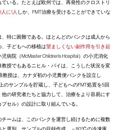
れている。たとえば欧州では、再発性のクロストリ
0人に1人
しか、FMT治療を受けることができていな
は、特に困難である。ほとんどのバンクは成人から
め、子どもへの移植は
望ましくない副作用を引き起
（McMaster Children’s Hospital）の小児消化
准教授でもあるニヒル・パイは、こうした状況を変
イ准教授は、カナダ初の小児糞便バンクを設立し
以上のサンプルを貯蔵し、子どもへのFMT処置を5回
、他の研究者たちと協力して、治療をより容易にす
カプセル）の設計に取り組んでいる。
のチームは、このバンクを運営し続けるために複数
集と選別、サンプルの目録作成、－80℃の冷凍庫