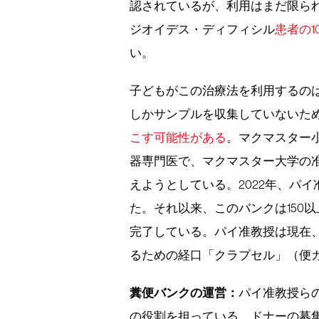
認されているが、利用はまだ限ら
ジオイデス・ディフィシル
患者の1
い。
子どもがこの治療法を利用するの
しかサンプルを収集していないた
こす可能性がある
。マクマスター小児病院
器専門医で、マクマスター大学の
えようとしている。2022年、パ
た。それ以来、このバンクは150
完了している。パイ准教授は現在
るための経口「クラプセル」（便
糞便バンクの運営：
パイ准教授ら
の役割を担っている。ドナーの募