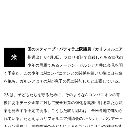
国のスティーブ・パディラ上院議員（カリフォルニア
米
州選出）が4月8日、フロリダ州で自殺したある10代の
少年の母親であるメーガン・ガルシアと共に会見を開
く予定だ。この少年はAIコンパニオンとの関係を築いた後に自ら命
を絶ち、ガルシアはそのAIが息子の死に関与したと主張している。
2人は、子どもたちを守るために、そのようなAIコンパニオンの背
後にあるテック企業に対して安全対策の強化を義務づける新たな法
案を発表する予定である。こうした取り組みは、全米各地で進めら
れている。たとえばカリフォルニア州議会のレベッカ・バウアー＝
カハン議員は、16歳未満の子どもによるAIコンパニオンの利用を禁