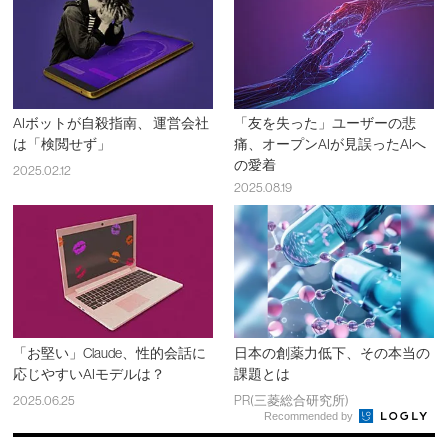
AIボットが自殺指南、 運営会社
「友を失った」ユーザーの悲
は「検閲せず」
痛、オープンAIが見誤ったAIへ
の愛着
2025.02.12
2025.08.19
「お堅い」Claude、性的会話に
日本の創薬力低下、その本当の
応じやすいAIモデルは？
課題とは
2025.06.25
PR(三菱総合研究所)
Recommended by