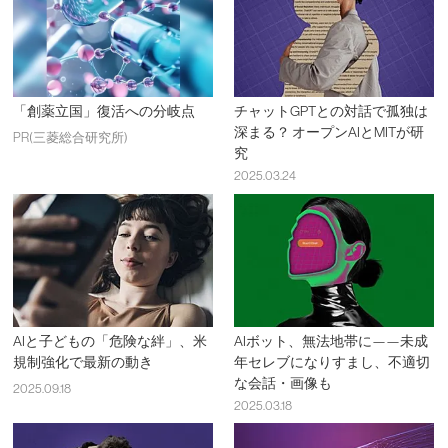
「創薬立国」復活への分岐点
チャットGPTとの対話で孤独は
深まる？ オープンAIとMITが研
PR(三菱総合研究所)
究
2025.03.24
AIと子どもの「危険な絆」、米
AIボット、無法地帯に——未成
規制強化で最新の動き
年セレブになりすまし、不適切
な会話・画像も
2025.09.18
2025.03.18