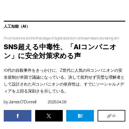
人工知能（AI）
AI companions are the final stage of digital addiction, and lawmakers are taking aim
SNS超える中毒性、「AIコンパニオ
ン」に安全対策求める声
10代の自殺事件をきっかけに、Z世代に人気のAIコンパニオンの安
全規制が米国で議論になっている。決して批判せず完璧な理解者と
して設計されたAIコンパニオンの依存性は、すでにソーシャルメデ
ィアを上回る深刻さを示している。
by
James O'Donnell
2025.04.09
20