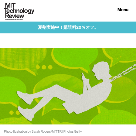
Menu
夏割実施中！購読料20％オフ。
Photo Illustration by Sarah Rogers/MITTR | Photos Getty