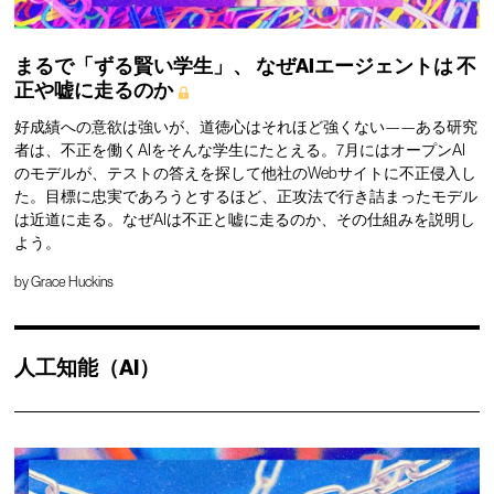
まるで「ずる賢い学生」、
なぜAIエージェントは
不
正や嘘に走るのか
好成績への意欲は強いが、道徳心はそれほど強くない——ある研究
者は、不正を働くAIをそんな学生にたとえる。7月にはオープンAI
のモデルが、テストの答えを探して他社のWebサイトに不正侵入し
た。目標に忠実であろうとするほど、正攻法で行き詰まったモデル
は近道に走る。なぜAIは不正と嘘に走るのか、その仕組みを説明し
よう。
by
Grace Huckins
人工知能（AI）