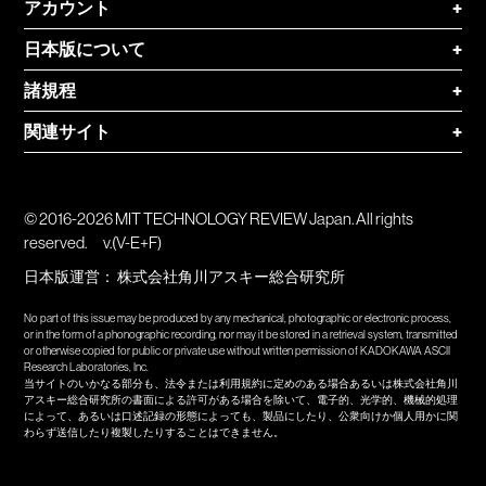
アカウント
+
日本版について
+
諸規程
+
関連サイト
+
© 2016-2026 MIT TECHNOLOGY REVIEW Japan. All rights
reserved.
v.(V-E+F)
日本版運営：
株式会社角川アスキー総合研究所
No part of this issue may be produced by any mechanical, photographic or electronic process,
or in the form of a phonographic recording, nor may it be stored in a retrieval system, transmitted
or otherwise copied for public or private use without written permission of KADOKAWA ASCII
Research Laboratories, Inc.
当サイトのいかなる部分も、法令または利用規約に定めのある場合あるいは株式会社角川
アスキー総合研究所の書面による許可がある場合を除いて、電子的、光学的、機械的処理
によって、あるいは口述記録の形態によっても、製品にしたり、公衆向けか個人用かに関
わらず送信したり複製したりすることはできません。