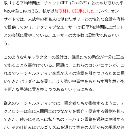
取りする平均時間は、チャットGPT（ChatGPT）とのやり取りの平
均の4倍にものぼる。私が以前
取材して記事にした
コンパニオン・
サイトでは、未成年の有名人に似せたボットとの性的な会話を有料
で提供しており、アクティブなユーザーは1日平均2時間以上ボット
との会話に費やしている。ユーザーの大多数はZ世代であるとい
う。
このようなAIキャラクターの設計は、議員たちの懸念が十分に正当
であることを裏付けている。問題は、これらのコンパニオンが、こ
れまでソーシャルメディア企業が人々の注意を引きつけるために用
いてきたパラダイムを覆し、より強い中毒性をもたらす可能性があ
る新たな手法に置き換えつつあるという点にある。
従来のソーシャルメディアでは、研究者たちが指摘するように、テ
クノロジーは主に人間同士のつながりを媒介・促進する役割を担っ
てきた。確かにそれらは私たちのドーパミン回路を過剰に刺激する
が、その仕組みはアルゴリズムを通じて実在の人間からの承認や注