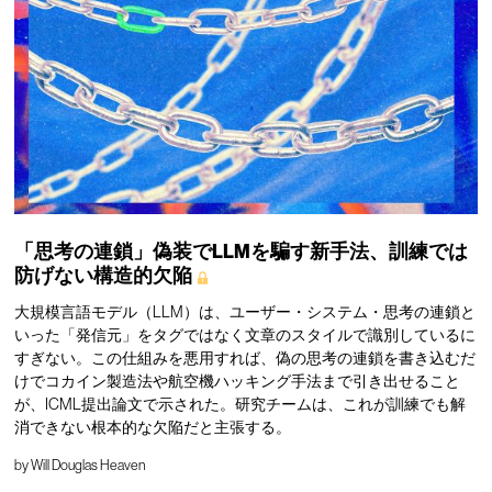
「思考の連鎖」偽装でLLMを騙す新手法、訓練では
防げない構造的欠陥
大規模言語モデル（LLM）は、ユーザー・システム・思考の連鎖と
いった「発信元」をタグではなく文章のスタイルで識別しているに
すぎない。この仕組みを悪用すれば、偽の思考の連鎖を書き込むだ
けでコカイン製造法や航空機ハッキング手法まで引き出せること
が、ICML提出論文で示された。研究チームは、これが訓練でも解
消できない根本的な欠陥だと主張する。
by
Will Douglas Heaven