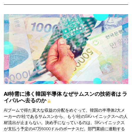
AI特需に沸く韓国半導体
なぜサムスンの技術者は
ラ
イバルへ去るのか
AIブームで得た莫大な収益の分配をめぐって、韓国の半導体2大メ
ーカーの1社であるサムスンから、もう1社のSKハイニックスへの人
材流出が止まらない。決め手になっているのは、SKハイニックス
が支払う予定の47万6000ドルのボーナスだ。部門業績に連動する