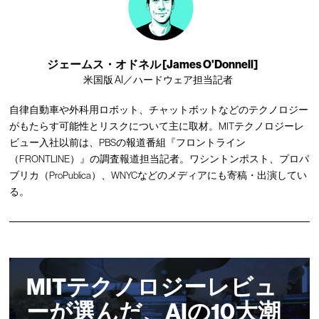
ジェームス・オドネル [James O'Donnell]
米国版 AI／ハードウェア担当記者
自律自動車や外科用ロボット、チャットボットなどのテクノロジー
がもたらす可能性とリスクについて主に取材。MITテクノロジーレ
ビュー入社以前は、PBSの報道番組『フロントライン
（FRONTLINE）』の調査報道担当記者。ワシントンポスト、プロパ
ブリカ（ProPublica）、WNYCなどのメディアにも寄稿・出演してい
る。
MITテクノロジーレビュ
ーが選んだ、AIの10大潮