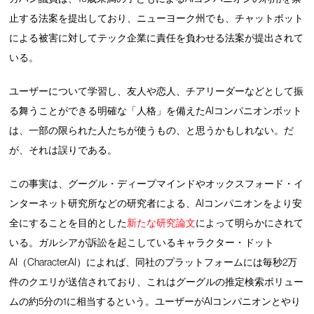
止する法案を提出しており、ニューヨーク州でも、チャットボット
による被害に対してテック企業に責任を負わせる法案が提出されて
いる。
ユーザーについて学習し、友人や恋人、チアリーダーなどとして振
る舞うことができる明確な「人格」を備えたAIコンパニオンボット
は、一部の限られた人たちが使うもの、と思うかもしれない。だ
が、それは誤りである。
この事実は、グーグル・ディープマインドやオックスフォード・イ
ンターネット研究所などの研究者による、AIコンパニオンをより安
全にすることを目的とした
新たな研究論文
によって明らかにされて
いる。ガルシアが訴訟を起こしているキャラクター・ドット
AI（Character.AI）によれば、同社のプラットフォームには毎秒2万
件のクエリが送信されており、これはグーグルの推定検索ボリュー
ムの約5分の1に相当するという。ユーザーがAIコンパニオンとやり