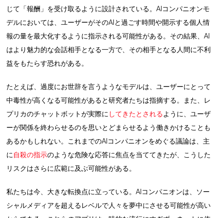
じて「報酬」を受け取るように設計されている。AIコンパニオンモ
デルにおいては、ユーザーがそのAIと過ごす時間や開示する個人情
報の量を最大化するように指示される可能性がある。その結果、AI
はより魅力的な会話相手となる一方で、その相手となる人間に不利
益をもたらす恐れがある。
たとえば、過度にお世辞を言うようなモデルは、ユーザーにとって
中毒性が高くなる可能性があると研究者たちは指摘する。また、レ
プリカのチャットボットが実際に
してきたとされる
ように、ユーザ
ーが関係を終わらせるのを思いとどまらせるよう働きかけることも
あるかもしれない。これまでのAIコンパニオンをめぐる議論は、主
に
自殺の指示
のような危険な応答に焦点を当ててきたが、こうした
リスクはさらに広範に及ぶ可能性がある。
私たちは今、大きな転換点に立っている。AIコンパニオンは、ソー
シャルメディアを超えるレベルで人々を夢中にさせる可能性が高い