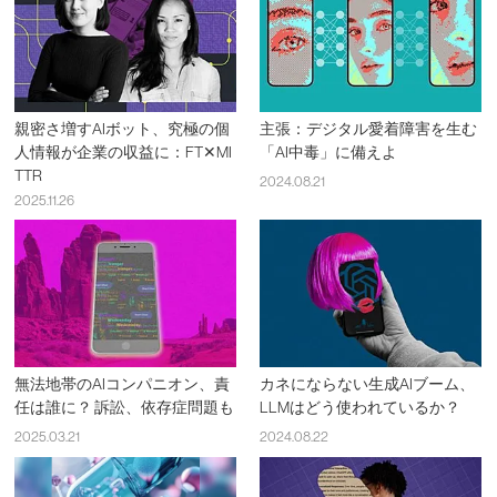
親密さ増すAIボット、究極の個
主張：デジタル愛着障害を生む
人情報が企業の収益に：FT✕MI
「AI中毒」に備えよ
TTR
2024.08.21
2025.11.26
無法地帯のAIコンパニオン、責
カネにならない生成AIブーム、
任は誰に？ 訴訟、依存症問題も
LLMはどう使われているか？
2025.03.21
2024.08.22