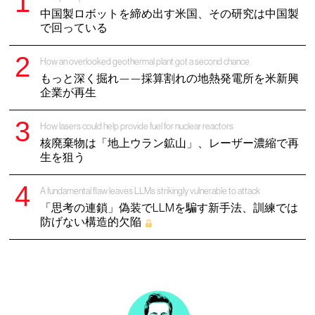
中国製ロボットを締め出す米国、その研究は中国製
で回っている
How an overlooked geothermal plant got a second chance
もっと深く掘れ——採算割れの地熱発電所を米新興
企業が再生
How lasers could help provide fuel for nuclear reactors
核廃棄物は「地上ウラン鉱山」、レーザー濃縮で再
生を狙う
A fundamental flaw leaves LLMs strikingly vulnerable to attack
「思考の連鎖」偽装でLLMを騙す新手法、訓練では
防げない構造的欠陥