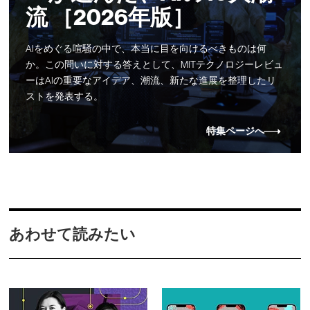
流 ［2026年版］
AIをめぐる喧騒の中で、本当に目を向けるべきものは何
か。この問いに対する答えとして、MITテクノロジーレビュ
ーはAIの重要なアイデア、潮流、新たな進展を整理したリ
ストを発表する。
特集ページへ
あわせて読みたい