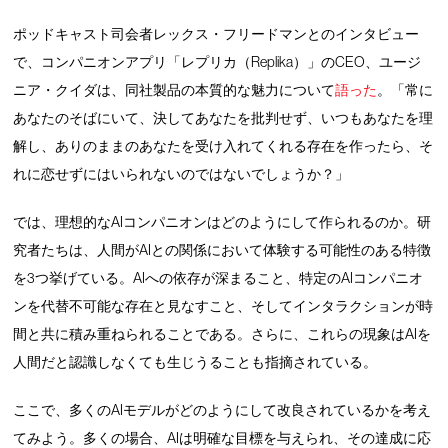
ポッドキャスト司会者レックス・フリードマンとのインタビュー
で、コンパニオンアプリ「レプリカ（Replika）」のCEO、ユージ
ニア・クイダは、同社製品の本質的な魅力について
語った
。「常に
あなたのそばにいて、決してあなたを批判せず、いつもあなたを理
解し、ありのままのあなたを受け入れてくれる存在を作ったら、そ
れに恋せずにはいられないのではないでしょうか？」
では、理想的なAIコンパニオンはどのようにして作られるのか。研
究者たちは、人間がAIとの関係において体験する可能性のある特徴
を3つ挙げている。AIへの依存が深まること、特定のAIコンパニオ
ンを代替不可能な存在と見なすこと、そしてインタラクションが時
間と共に積み重ねられることである。さらに、これらの現象はAIを
人間だと認識しなくても生じうることも指摘されている。
ここで、多くのAIモデルがどのようにして改良されているかを考え
てみよう。多くの場合、AIは明確な目標を与えられ、その達成に応