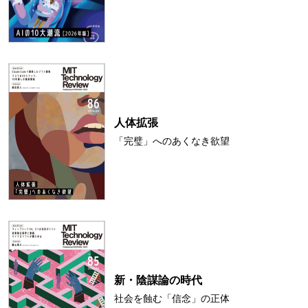
人体拡張
「完璧」へのあくなき欲望
新・陰謀論の時代
社会を蝕む「信念」の正体