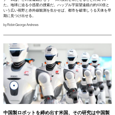
た。地球に迫る小惑星の捜索だ。ハッブル宇宙望遠鏡の約100倍と
いう広い視野と赤外線観測を生かせば、都市を破壊しうる天体を早
期に見つけ出せる。
by
Robin George Andrews
中国製ロボットを締め出す米国、その研究は中国製