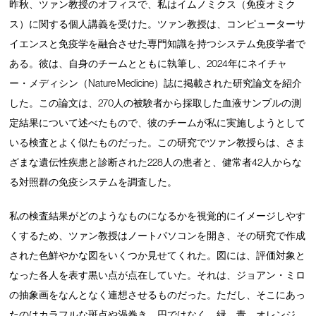
昨秋、ツァン教授のオフィスで、私はイムノミクス（免疫オミク
ス）に関する個人講義を受けた。ツァン教授は、コンピューターサ
イエンスと免疫学を融合させた専門知識を持つシステム免疫学者で
ある。彼は、自身のチームとともに執筆し、2024年にネイチャ
ー・メディシン（Nature Medicine）誌に掲載された研究論文を紹介
した。この論文は、270人の被験者から採取した血液サンプルの測
定結果について述べたもので、彼のチームが私に実施しようとして
いる検査とよく似たものだった。この研究でツァン教授らは、さま
ざまな遺伝性疾患と診断された228人の患者と、健常者42人からな
る対照群の免疫システムを調査した。
私の検査結果がどのようなものになるかを視覚的にイメージしやす
くするため、ツァン教授はノートパソコンを開き、その研究で作成
された色鮮やかな図をいくつか見せてくれた。図には、評価対象と
なった各人を表す黒い点が点在していた。それは、ジョアン・ミロ
の抽象画をなんとなく連想させるものだった。ただし、そこにあっ
たのはカラフルな斑点や渦巻き、円ではなく、緑、青、オレンジ、