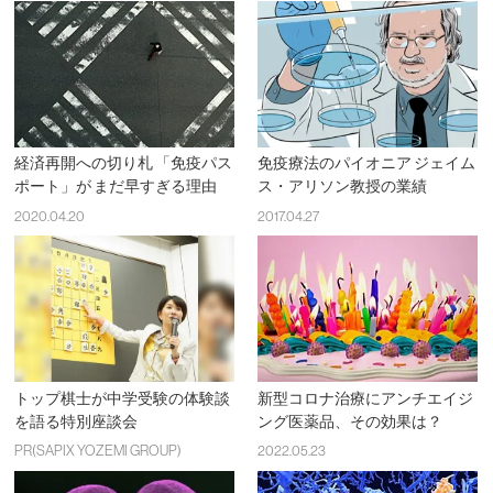
経済再開への切り札 「免疫パス
免疫療法のパイオニア ジェイム
ポート」が まだ早すぎる理由
ス・アリソン教授の業績
2020.04.20
2017.04.27
トップ棋士が中学受験の体験談
新型コロナ治療にアンチエイジ
を語る特別座談会
ング医薬品、その効果は？
PR(SAPIX YOZEMI GROUP)
2022.05.23