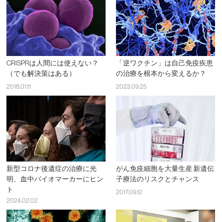
CRISPRは人間には使えない？
「逆ワクチン」は自己免疫疾患
（でも解決策はある）
の治療を根本から変えるか？
2018.01.11
2023.09.25
新型コロナ後遺症の治療に光
がん免疫細胞を大量生産 新遺伝
明、血中バイオマーカーにヒン
子療法のリスクとチャンス
ト
2017.09.12
2024.02.02