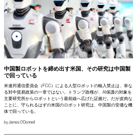
中国製ロボットを締め出す米国、その研究は中国製
で回っている
米連邦通信委員会（FCC）による人型ロボットの輸入禁止は、単な
る対中貿易政策の一章ではない。トランプ政権が、AI保護の対象を
主要研究所からロボットという最前線へ広げた証拠だ。だが皮肉な
ことに、守られるはずの米国のロボット研究は、中国製の安価な機
体で回っている。
by
James O'Donnell