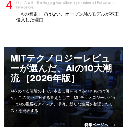
OpenAI called the Hugging Face attack unprecedented. But we’ve been
here before.
「AIの暴走」ではない、オープンAIのモデルが不正
侵入した理由
MITテクノロジーレビュ
ーが選んだ、AIの10大潮
流 ［2026年版］
AIをめぐる喧騒の中で、本当に目を向けるべきものは何
か。この問いに対する答えとして、MITテクノロジーレビュ
ーはAIの重要なアイデア、潮流、新たな進展を整理したリ
ストを発表する。
特集ページへ