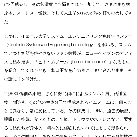
に2回感染し、その後遺症にも悩まされた。加えて、さまざまな病
原体、ストレス、怪我、そして人生そのものが私を打ちのめしてき
た。
しかし、イェール大学システム・エンジニアリング免疫学センター
（Center for Systems and Engineering Immunology）を率いる、スリム
でいつも笑顔を絶やさないツァン教授が、ニューヘイブンのオフィ
スに私を招き、「ヒトイムノーム（human immunome）」なるもの
を紹介してくれたとき、私は不安を心の奥にしまい込んだまま、そ
の話に耳を傾けた。
1兆8000億個の細胞、さらに数兆個におよぶタンパク質、代謝産
物、mRNA、その他の生体分子で構成されるイムノームは、個人ご
とに異なり、常に変化している。その構成は、DNA、過去の病歴、
呼吸した空気、食べたもの、年齢、トラウマやストレスなど、要す
るに私たちが身体的・精神的に経験したすべてによって形作られ
る。今この瞬間も、あなたの免疫システムは、がん化する可能性の