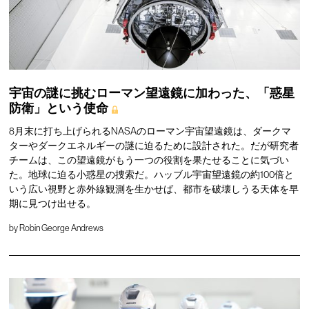
宇宙の謎に挑むローマン望遠鏡に加わった、「惑星
防衛」という使命
8月末に打ち上げられるNASAのローマン宇宙望遠鏡は、ダークマ
ターやダークエネルギーの謎に迫るために設計された。だが研究者
チームは、この望遠鏡がもう一つの役割を果たせることに気づい
た。地球に迫る小惑星の捜索だ。ハッブル宇宙望遠鏡の約100倍と
いう広い視野と赤外線観測を生かせば、都市を破壊しうる天体を早
期に見つけ出せる。
by
Robin George Andrews