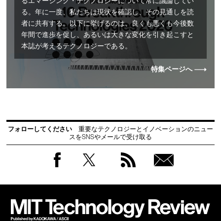
るエマージング・テクノロジーについて常に議論してい
る。年に一度、私たちは現状を確認し、その見通しを読
者に共有する。以下に挙げるのは、良くも悪くも今後数
年間で進歩を促し、あるいは大きな変化を引き起こすと
本誌が考えるテクノロジーである。
特集ページへ
フォローしてください
重要なテクノロジーとイノベーションのニュー
スをSNSやメールで受け取る
Facebook
Twitter
RSS
無料
会員
登録