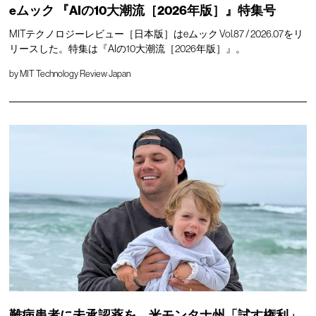
eムック 『AIの10大潮流［2026年版］』特集号
MITテクノロジーレビュー［日本版］はeムック Vol.87 / 2026.07をリ
リースした。特集は『AIの10大潮流［2026年版］』。
by
MIT Technology Review Japan
難病患者に未承認薬を、米モンタナ州「試す権利」