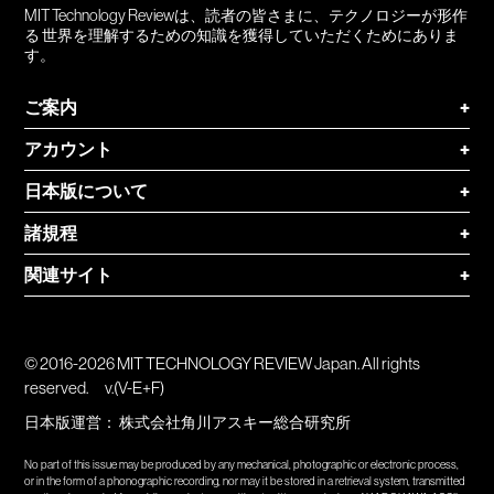
MIT Technology Reviewは、読者の皆さまに、テクノロジーが形作
る 世界を理解するための知識を獲得していただくためにありま
す。
ご案内
+
アカウント
+
日本版について
+
諸規程
+
関連サイト
+
© 2016-2026 MIT TECHNOLOGY REVIEW Japan. All rights
reserved.
v.(V-E+F)
日本版運営：
株式会社角川アスキー総合研究所
No part of this issue may be produced by any mechanical, photographic or electronic process,
or in the form of a phonographic recording, nor may it be stored in a retrieval system, transmitted