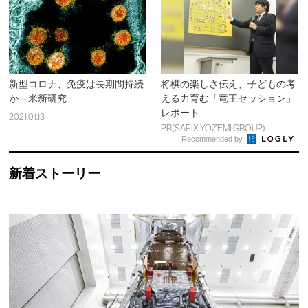
新型コロナ、免疫は長期間持続
将棋の楽しさ伝え、子どもの考
か＝米新研究
える力育む「竜王セッション」
レポート
2021.01.13
PR(SAPIX YOZEMI GROUP)
Recommended by
新着ストーリー