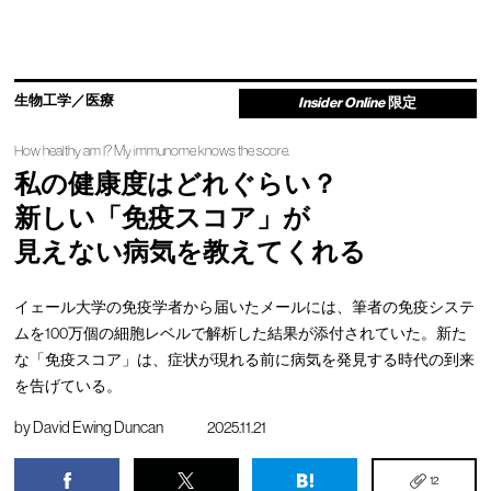
生物工学／医療
Insider Online
限定
How healthy am I? My immunome knows the score.
私の健康度はどれぐらい？
新しい「免疫スコア」が
見えない病気を教えてくれる
イェール大学の免疫学者から届いたメールには、筆者の免疫システ
ムを100万個の細胞レベルで解析した結果が添付されていた。新た
な「免疫スコア」は、症状が現れる前に病気を発見する時代の到来
を告げている。
by
David Ewing Duncan
2025.11.21
12