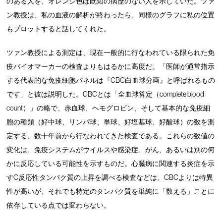
のある人を、オレンジ色は既知の病歴のない人を示していた。ツァ
ン教授は、私の血液の解析が終わったら、同様のグラフに私の位置
もプロットすると話してくれた。
ツァン教授による測定は、現在一般的に行なわれている限られた免
疫バイオマーカーの検査よりもはるかに高度だ。「医師が通常指示
する代表的な免疫細胞パネルは『CBC白血球分画』と呼ばれるもの
です」と彼は説明した。CBCとは「全血球算定（complete blood
count）」の略で、赤血球、ヘモグロビン、そして基本的な免疫細
胞の種類（好中球、リンパ球、単球、好塩基球、好酸球）の数を測
定する、数十年前から行なわれてきた検査である。これらの数値の
変化は、免疫システムがウイルスや感染症、がん、あるいは別の何
かに反応している可能性を示すものだ。心臓病に関連する炎症を示
すC反応性タンパク質の上昇を調べる検査などは、CBCよりは特異
性が高いが、それでも特定のタンパク質を単純に「数える」ことに
依存している点では変わらない。