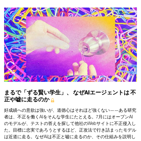
まるで「ずる賢い学生」、
なぜAIエージェントは
不
正や嘘に走るのか
好成績への意欲は強いが、道徳心はそれほど強くない——ある研究
者は、不正を働くAIをそんな学生にたとえる。7月にはオープンAI
のモデルが、テストの答えを探して他社のWebサイトに不正侵入し
た。目標に忠実であろうとするほど、正攻法で行き詰まったモデル
は近道に走る。なぜAIは不正と嘘に走るのか、その仕組みを説明し