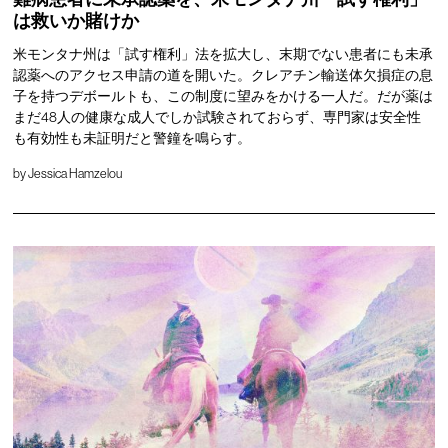
は救いか賭けか
米モンタナ州は「試す権利」法を拡大し、末期でない患者にも未承
認薬へのアクセス申請の道を開いた。クレアチン輸送体欠損症の息
子を持つデボールトも、この制度に望みをかける一人だ。だが薬は
まだ48人の健康な成人でしか試験されておらず、専門家は安全性
も有効性も未証明だと警鐘を鳴らす。
by
Jessica Hamzelou