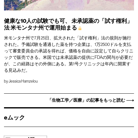
健康な10人の試験でも可、
未承認薬の「試す権利」
法
米モンタナ州で運用始まる
米モンタナ州で7月25日、拡大された「試す権利」法の規則が施行
された。予備試験を通過した薬を持つ企業は、1万2500ドルを支払
って審査委員会の承認を得れば、価格を自由に設定して自らクリニ
ックで販売できる。米国では未承認薬の提供にFDAの関与が必要だ
が、この経路はその外側にある。第1号クリニックは年内に開業す
る見込みだ。
by
Jessica Hamzelou
「生物工学／医療」の記事をもっと読む
eムック