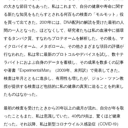
の大きな節目でもあった。私はこれまで、自分の健康や寿命に関す
る新たな知見をもたらすとされる何百もの検査の「モルモット」役
を買って出てきた。2001年には、DNA配列の解読を受けた最初の人
間の一人となった。ほどなくして、研究者たちは私の血液中に循環
するタンパク質、すなわちプロテオームを解析した。その後も、マ
イクロバイオーム、メタボローム、その他さまざまな項目の評価が
行なわれた。私は常に最新のプロトコルやデバイスを試し、数十テ
ラバイトにおよぶ自身のデータを蓄積し、その成果を数多くの記事
や著書『Experimental Man』（2009年、未邦訳）で発表してきた。
検査は年月とともに進歩し、有用性も増したが、ジョン・ツァン教
授が提供する検査ほど包括的に私の健康の真実に迫ることを約束し
たものはなかった。
最初の検査を受けたときから20年以上の歳月が流れ、自分が年を取
ったこともまた、私は意識していた。40代の頃は、驚くほど健康
だった。それ以降、私は新型コロナウイルス感染症（COVID-19）