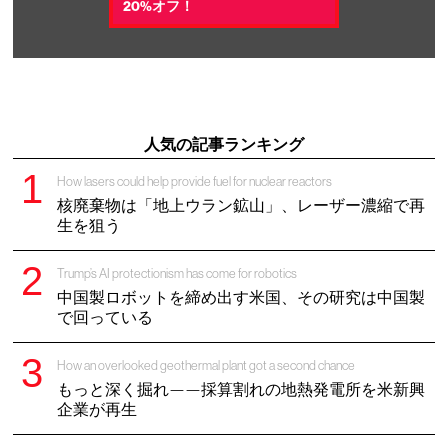
20%オフ！
人気の記事ランキング
How lasers could help provide fuel for nuclear reactors
核廃棄物は「地上ウラン鉱山」、レーザー濃縮で再
生を狙う
Trump’s AI protectionism has come for robotics
中国製ロボットを締め出す米国、その研究は中国製
で回っている
How an overlooked geothermal plant got a second chance
もっと深く掘れ——採算割れの地熱発電所を米新興
企業が再生