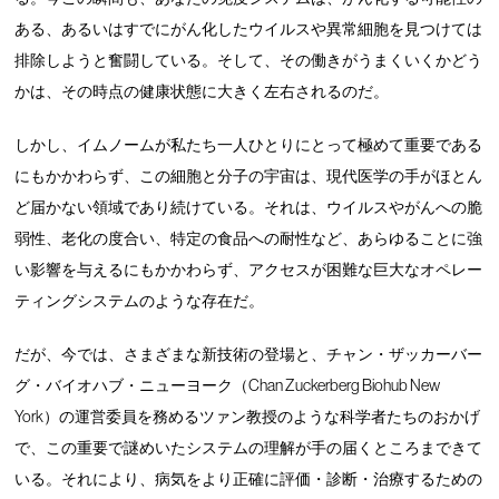
ある、あるいはすでにがん化したウイルスや異常細胞を見つけては
排除しようと奮闘している。そして、その働きがうまくいくかどう
かは、その時点の健康状態に大きく左右されるのだ。
しかし、イムノームが私たち一人ひとりにとって極めて重要である
にもかかわらず、この細胞と分子の宇宙は、現代医学の手がほとん
ど届かない領域であり続けている。それは、ウイルスやがんへの脆
弱性、老化の度合い、特定の食品への耐性など、あらゆることに強
い影響を与えるにもかかわらず、アクセスが困難な巨大なオペレー
ティングシステムのような存在だ。
だが、今では、さまざまな新技術の登場と、チャン・ザッカーバー
グ・バイオハブ・ニューヨーク（Chan Zuckerberg Biohub New
York）の運営委員を務めるツァン教授のような科学者たちのおかげ
で、この重要で謎めいたシステムの理解が手の届くところまできて
いる。それにより、病気をより正確に評価・診断・治療するための