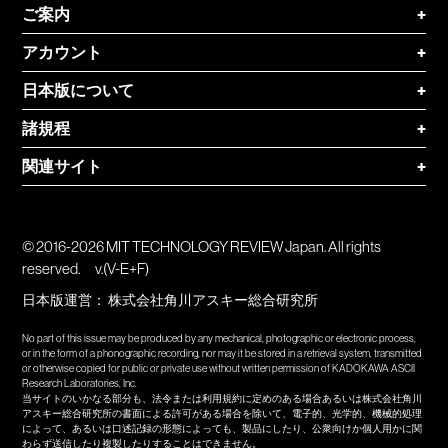
ご案内
+
アカウント
+
日本版について
+
諸規程
+
関連サイト
+
© 2016-2026 MIT TECHNOLOGY REVIEW Japan. All rights
reserved.
v.(V-E+F)
日本版運営：
株式会社角川アスキー総合研究所
No part of this issue may be produced by any mechanical, photographic or electronic process,
or in the form of a phonographic recording, nor may it be stored in a retrieval system, transmitted
or otherwise copied for public or private use without written permission of KADOKAWA ASCII
Research Laboratories, Inc.
当サイトのいかなる部分も、法令または利用規約に定めのある場合あるいは株式会社角川
アスキー総合研究所の書面による許可がある場合を除いて、電子的、光学的、機械的処理
によって、あるいは口述記録の形態によっても、製品にしたり、公衆向けか個人用かに関
わらず送信したり複製したりすることはできません。