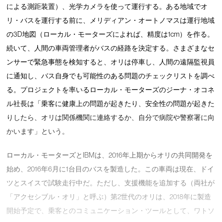
による測距装置）、光学カメラを使って運行する。ある地域でオ
リ・バスを運行する前に、メリディアン・オートノマスは運行地域
の3D地図（ローカル・モーターズによれば、精度は1cm）を作る。
続いて、人間の車両管理者がバスの経路を決定する。さまざまなセ
ンサーで緊急事態を検知すると、オリは停車し、人間の遠隔監視員
に通知し、バス自身でも可能性のある問題のチェックリストを調べ
る。プロジェクトを率いるローカル・モーターズのジーナ・オコネ
ル社長は「乗客に健康上の問題が起きたり、安全性の問題が起きた
りしたら、オリは関係機関に連絡するか、自分で病院や警察署に向
かいます」という。
ローカル・モーターズとIBMは、2016年上期からオリの共同開発を
始め、2016年6月に1台目のバスを製造した。この車両は現在、ドイ
ツとスイスで試験走行中だ。ただし、支援機能を追加する（両社が
「アクセシブル・オリ」と呼ぶ）第2世代のオリは、2018年に製造
開始予定で、乗客とのコミュニケーション・ツールとして、ワトソ