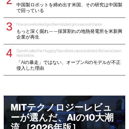
中国製ロボットを締め出す米国、その研究は中国製
で回っている
How an overlooked geothermal plant got a second chance
もっと深く掘れ——採算割れの地熱発電所を米新興
企業が再生
OpenAI called the Hugging Face attack unprecedented. But we’ve been
here before.
「AIの暴走」ではない、オープンAIのモデルが不正
侵入した理由
MITテクノロジーレビュ
ーが選んだ、AIの10大潮
流 ［2026年版］