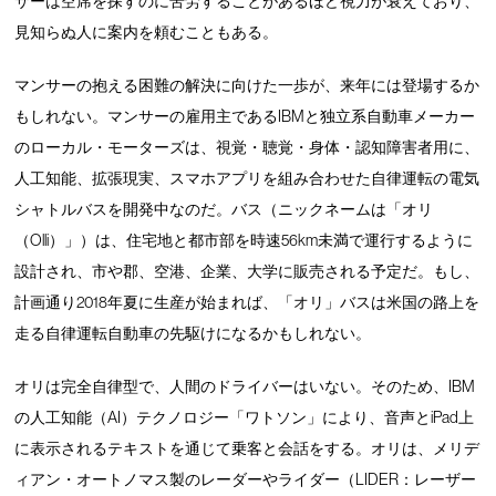
サーは空席を探すのに苦労することがあるほど視力が衰えており、
見知らぬ人に案内を頼むこともある。
マンサーの抱える困難の解決に向けた一歩が、来年には登場するか
もしれない。マンサーの雇用主であるIBMと独立系自動車メーカー
のローカル・モーターズは、視覚・聴覚・身体・認知障害者用に、
人工知能、拡張現実、スマホアプリを組み合わせた自律運転の電気
シャトルバスを開発中なのだ。バス（ニックネームは「オリ
（Olli）」）は、住宅地と都市部を時速56km未満で運行するように
設計され、市や郡、空港、企業、大学に販売される予定だ。もし、
計画通り2018年夏に生産が始まれば、「オリ」バスは米国の路上を
走る自律運転自動車の先駆けになるかもしれない。
オリは完全自律型で、人間のドライバーはいない。そのため、IBM
の人工知能（AI）テクノロジー「ワトソン」により、音声とiPad上
に表示されるテキストを通じて乗客と会話をする。オリは、メリデ
ィアン・オートノマス製のレーダーやライダー（LIDER：レーザー