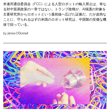
米連邦通信委員会（FCC）による人型ロボットの輸入禁止は、単な
る対中貿易政策の一章ではない。トランプ政権が、AI保護の対象を
主要研究所からロボットという最前線へ広げた証拠だ。だが皮肉な
ことに、守られるはずの米国のロボット研究は、中国製の安価な機
体で回っている。
by
James O'Donnell