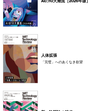
AIの10大潮流［2026年版］
人体拡張
「完璧」へのあくなき欲望