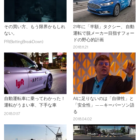
その買い方、もう限界かもしれ
21年に「半額」タクシー、 自動
ない。
運転で脱メーカー目指すフォー
ドの野心的計画
PR(BettingBreakDown)
2018.11.21
自動運転車に乗ってわかった！
AIに足りないのは「自律性」と
運転がうまい車、下手な車
「安全性」——キーパーソン語
る
2018.01.17
2018.04.02