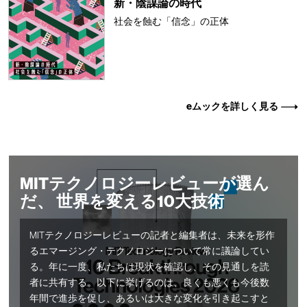
新・陰謀論の時代
社会を蝕む「信念」の正体
eムックを詳しく見る
MITテクノロジーレビューが選ん
だ、 世界を変える10大技術
MITテクノロジーレビューの記者と編集者は、未来を形作
るエマージング・テクノロジーについて常に議論してい
る。年に一度、私たちは現状を確認し、その見通しを読
者に共有する。以下に挙げるのは、良くも悪くも今後数
年間で進歩を促し、あるいは大きな変化を引き起こすと