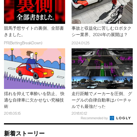
競馬予想サイトの裏側、全部書
事故と収益化に苦しむロボタク
きました。
シー業界、2024年の展開は？
PR(BettingBreakDown)
2024.01.25
揺れを抑えて車酔いを防止、 快
走行距離でメーカーを圧倒、 グ
適な自律車に欠かせない究極技
ーグルの自律自動車はバーチャ
術
ルでも最強だった
2018.05.15
2018.10.12
Recommended by
新着ストーリー