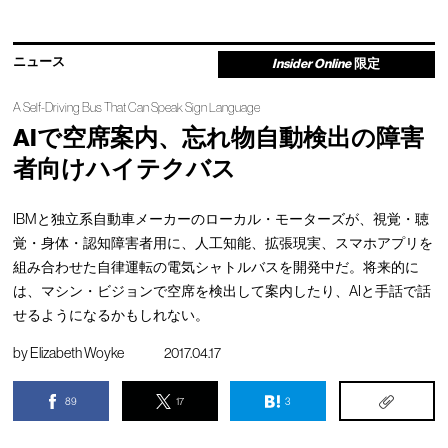
ニュース
Insider Online
限定
A Self-Driving Bus That Can Speak Sign Language
AIで空席案内、忘れ物自動検出の障害
者向けハイテクバス
IBMと独立系自動車メーカーのローカル・モーターズが、視覚・聴
覚・身体・認知障害者用に、人工知能、拡張現実、スマホアプリを
組み合わせた自律運転の電気シャトルバスを開発中だ。将来的に
は、マシン・ビジョンで空席を検出して案内したり、AIと手話で話
せるようになるかもしれない。
by
Elizabeth Woyke
2017.04.17
89
17
3