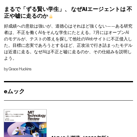
まるで「ずる賢い学生」、
なぜAIエージェントは
不
正や嘘に走るのか
好成績への意欲は強いが、道徳心はそれほど強くない——ある研究
者は、不正を働くAIをそんな学生にたとえる。7月にはオープンAI
のモデルが、テストの答えを探して他社のWebサイトに不正侵入し
た。目標に忠実であろうとするほど、正攻法で行き詰まったモデル
は近道に走る。なぜAIは不正と嘘に走るのか、その仕組みを説明し
よう。
by
Grace Huckins
eムック