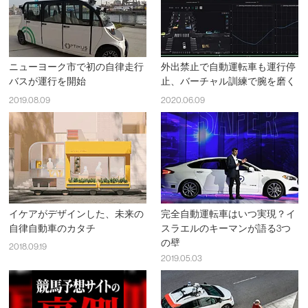
ニューヨーク市で初の自律走行
外出禁止で自動運転車も運行停
バスが運行を開始
止、バーチャル訓練で腕を磨く
2019.08.09
2020.06.09
イケアがデザインした、未来の
完全自動運転車はいつ実現？イ
自律自動車のカタチ
スラエルのキーマンが語る3つ
の壁
2018.09.19
2019.05.03