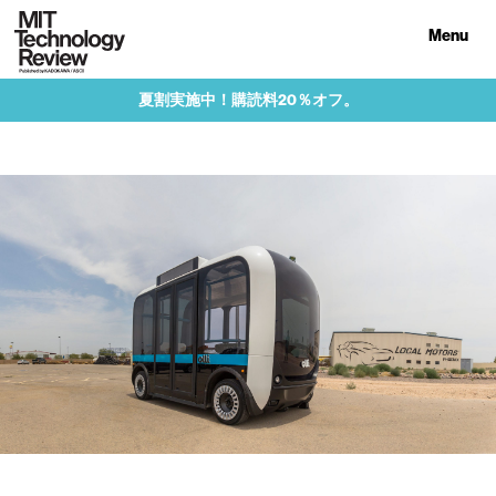
Menu
夏割実施中！購読料20％オフ。