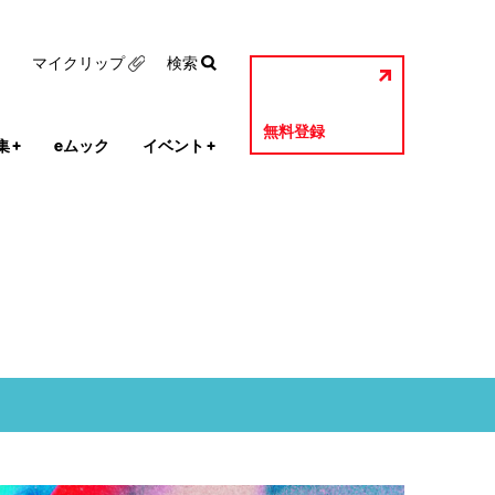
マイクリップ
検索
無料登録
集
+
eムック
イベント
+