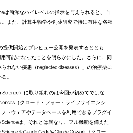
e Scienceは簡潔なハイレベルの指示を与えられると、自
る。また、計算生物学や創薬研究で特に有用な各種
enceの提供開始とプレビュー公開を発表するととも
員が利用可能になったことを明らかにした。さらに、同
い疾患（neglected diseases）」の治療薬に
いる。
or Science）に取り組むのは今回が初めてではな
ife Sciences（クロード・フォー・ライフサイエンシ
向けソフトウェアやデータベースを利用できるプラグイ
e Scienceは、それとは異なり、フル機能を備えた
nceをClaude CodeやClaude Cowork（クロー