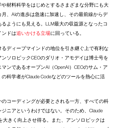
学や材料科学をはじめとするさまざまな分野にも大
月、AIの進歩は急速に加速し、その最前線からデ
るようにも見える。LLM最大の収益源となったコ
インドは
追いかける立場
に回っている。
けるディープマインドの地位を引き継ぐ上で有利な
ンソロピックCEOのダリオ・アモデイは博士号を
ンであるオープンAI（OpenAI）CEOのサム・ア
学者がClaude Codeなどのツールを熱心に活
かのコーディングが必要とされる一方、すべての科
ジニアというわけではない。そのため、Claude
性を大きく向上させ得る。また、アンソロピックは