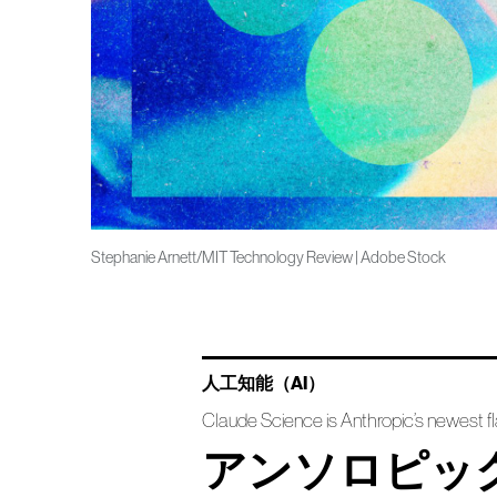
Stephanie Arnett/MIT Technology Review | Adobe Stock
人工知能（AI）
Claude Science is Anthropic’s newest f
アンソロピックが