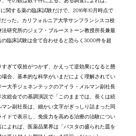
り、その数は数千件に上る。ある調査によれば、
質に関する薬の臨床試験だけで、2016年10月時点で
が必要だった。カリフォルニア大学サンフランシスコ校
療法研究所のジェフ・ブルーストーン教授所長兼最
法の臨床試験は全て合わせると恐らく3000件を超
りすぎて収拾がつかず、かえって逆効果になると懸
の場合、基本的な科学がいまだによく理解されてい
ジー大手ジェネンテックのアイラ・メルマン副社長
年次総会での基調演説で「このままでは、長くは続
ルマン副社長は、細かい文字がぎっしり詰まった同
ライドで表示し、免疫力を高める治療の治験につい
葉によれば、医薬品業界は「パスタの盛られた皿を