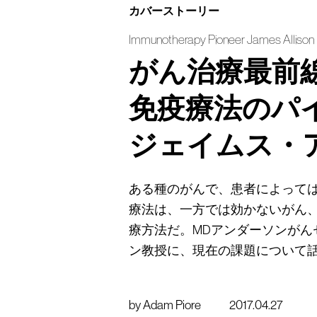
カバーストーリー
Immunotherapy Pioneer James Allison 
がん治療最前
免疫療法のパ
ジェイムス・
ある種のがんで、患者によって
療法は、一方では効かないがん
療方法だ。MDアンダーソンがん
ン教授に、現在の課題について
by
Adam Piore
2017.04.27