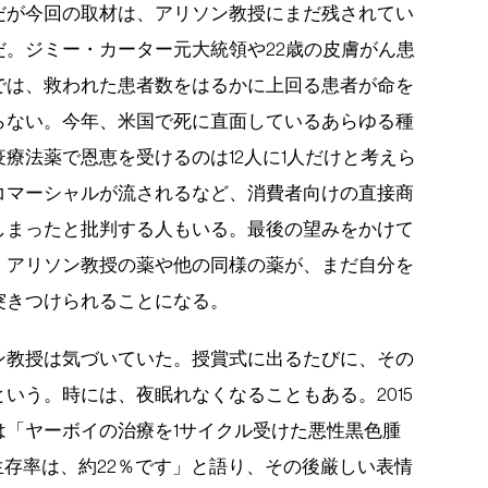
だが今回の取材は、アリソン教授にまだ残されてい
。ジミー・カーター元大統領や22歳の皮膚がん患
では、救われた患者数をはるかに上回る患者が命を
らない。今年、米国で死に直面しているあらゆる種
療法薬で恩恵を受けるのは12人に1人だけと考えら
コマーシャルが流されるなど、消費者向けの直接商
しまったと批判する人もいる。最後の望みをかけて
、アリソン教授の薬や他の同様の薬が、まだ自分を
突きつけられることになる。
ン教授は気づいていた。授賞式に出るたびに、その
いう。時には、夜眠れなくなることもある。2015
は「ヤーボイの治療を1サイクル受けた悪性黒色腫
生存率は、約22％です」と語り、その後厳しい表情