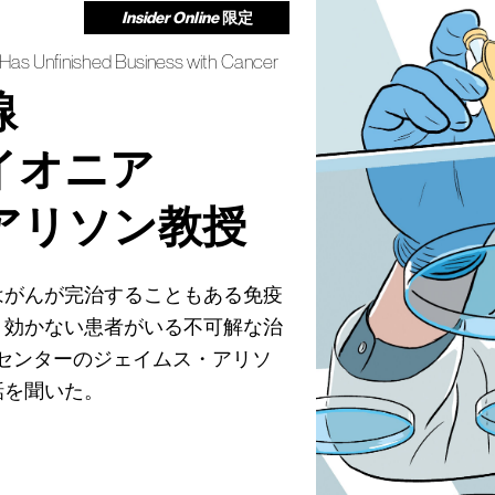
Insider Online
限定
Has Unfinished Business with Cancer
線
イオニア
アリソン教授
はがんが完治することもある免疫
、効かない患者がいる不可解な治
センターのジェイムス・アリソ
話を聞いた。