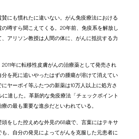
賞賛にも慣れたに違いない。がん免疫療法における
の噂すら聞こえてくる。20年前、免疫系を解放し
て、アリソン教授は人間の体に、がんに抵抗する力
。
2011年に転移性皮膚がんの治療薬として発売され
自分を死に追いやったはずの腫瘍が溶けて消えてい
にヤーボイ等ふたつの新薬は10万人以上に処方さ
ルに達した。革新的な免疫療法「チェックポイント
治療の最も重要な進歩だといわれている。
頭をした控えめな外見の68歳で、言葉にはテキサ
でも、自分の発見によってがんを克服した元患者に