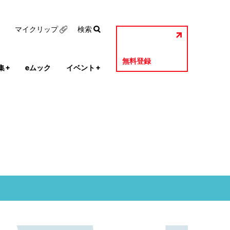
マイクリップ
検索
無料登録
集
+
eムック
イベント
+