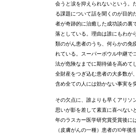
会うと涙を抑えられないという。
る課題について話を聞くのが目的だ
者が奇跡的に治癒した成功談の裏
落としている。理由は誰にもわか
類のがん患者のうち、何らかの免疫
れている。スーパーボウル中継で
法が危険なまでに期待値を高めて
全財産をつぎ込む患者の大多数が
含め全ての人には効かない事実を
その欠点に、誰よりも早くアリソ
思いが影を差して素直に喜べないと
年のラスカー医学研究賞受賞後に
（皮膚がんの一種）患者の10年後