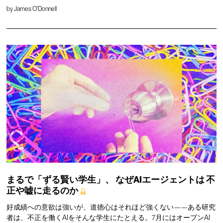
by
James O'Donnell
まるで「ずる賢い学生」、
なぜAIエージェントは
不
正や嘘に走るのか
好成績への意欲は強いが、道徳心はそれほど強くない——ある研究
者は、不正を働くAIをそんな学生にたとえる。7月にはオープンAI