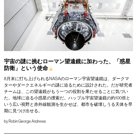
宇宙の謎に挑むローマン望遠鏡に加わった、「惑星
防衛」という使命
8月末に打ち上げられるNASAのローマン宇宙望遠鏡は、ダークマ
ターやダークエネルギーの謎に迫るために設計された。だが研究者
チームは、この望遠鏡がもう一つの役割を果たせることに気づい
た。地球に迫る小惑星の捜索だ。ハッブル宇宙望遠鏡の約100倍と
いう広い視野と赤外線観測を生かせば、都市を破壊しうる天体を早
期に見つけ出せる。
by
Robin George Andrews