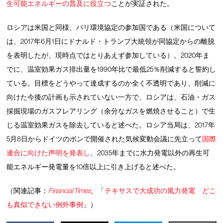
生可能エネルギーの普及に役立つ
ことが実証された。
ロシアは米国と同様、パリ環境協定の参加国である（米国について
は、2017年6月1日にドナルド・トランプ大統領が同協定からの離脱
を表明したが、現時点ではとりあえず参加している）。2020年ま
でに、温室効果ガス排出量を1990年比で最低25％削減すると誓約し
ている。目標をどうやって達成するのか全く不透明であり、削減に
向けた今後の計画も示されていない一方で、ロシアは、石油・ガス
採掘現場のガスフレアリング（余分なガスを燃焼させること）で生
じる温室効果ガスを除去していると述べた。ロシア当局は、2017年
5月8日からドイツのボンで開催された気候変動会議に先立って
国際
連合に向けた声明を発表し
、2035年までに水力発電以外の再生可
能エネルギー発電量を10倍以上に引き上げると述べた。
（関連記事：
Financial Times
、「
テキサスで大成功の風力発電 どこ
も真似できない例外事例
」）