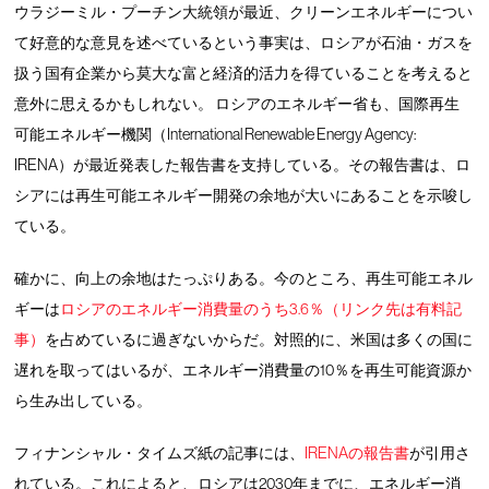
ウラジーミル・プーチン大統領が最近、クリーンエネルギーについ
て好意的な意見を述べているという事実は、ロシアが石油・ガスを
扱う国有企業から莫大な富と経済的活力を得ていることを考えると
意外に思えるかもしれない。 ロシアのエネルギー省も、国際再生
可能エネルギー機関（International Renewable Energy Agency:
IRENA）が最近発表した報告書を支持している。その報告書は、ロ
シアには再生可能エネルギー開発の余地が大いにあることを示唆し
ている。
確かに、向上の余地はたっぷりある。今のところ、再生可能エネル
ギーは
ロシアのエネルギー消費量のうち3.6％（リンク先は有料記
事）
を占めているに過ぎないからだ。対照的に、米国は多くの国に
遅れを取ってはいるが、エネルギー消費量の10％を再生可能資源か
ら生み出している。
フィナンシャル・タイムズ紙の記事には、
IRENAの報告書
が引用さ
れている。これによると、ロシアは2030年までに、エネルギー消