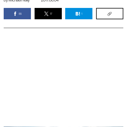
by
Michael Reilly
2017.08.04
55
17
1