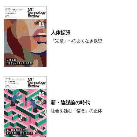
人体拡張
「完璧」へのあくなき欲望
新・陰謀論の時代
社会を蝕む「信念」の正体