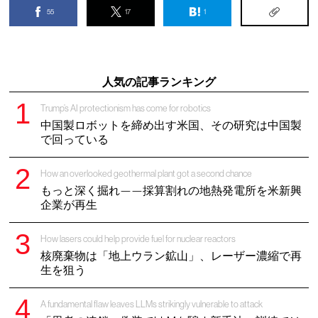
55
17
1
人気の記事ランキング
Trump’s AI protectionism has come for robotics
中国製ロボットを締め出す米国、その研究は中国製
で回っている
How an overlooked geothermal plant got a second chance
もっと深く掘れ——採算割れの地熱発電所を米新興
企業が再生
How lasers could help provide fuel for nuclear reactors
核廃棄物は「地上ウラン鉱山」、レーザー濃縮で再
生を狙う
A fundamental flaw leaves LLMs strikingly vulnerable to attack