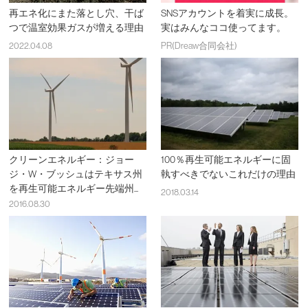
再エネ化にまた落とし穴、干ば
SNSアカウントを着実に成長。
つで温室効果ガスが増える理由
実はみんなココ使ってます。
2022.04.08
PR(Dreaw合同会社)
クリーンエネルギー：ジョー
100％再生可能エネルギーに固
ジ・W・ブッシュはテキサス州
執すべきでないこれだけの理由
を再生可能エネルギー先端州...
2018.03.14
2016.08.30