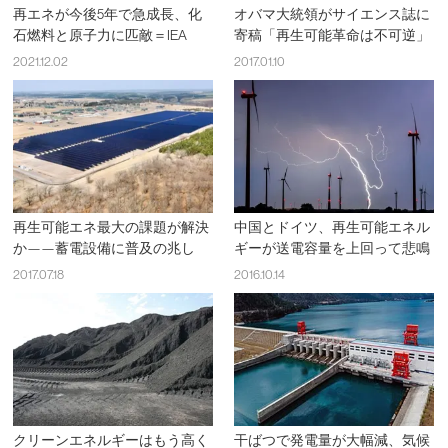
再エネが今後5年で急成長、化
オバマ大統領がサイエンス誌に
石燃料と原子力に匹敵＝IEA
寄稿「再生可能革命は不可逆」
2021.12.02
2017.01.10
再生可能エネ最大の課題が解決
中国とドイツ、再生可能エネル
か——蓄電設備に普及の兆し
ギーが送電容量を上回って悲鳴
2017.07.18
2016.10.14
クリーンエネルギーはもう高く
干ばつで発電量が大幅減、気候