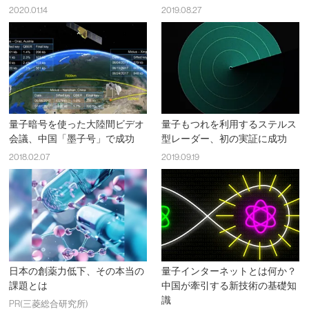
2020.01.14
2019.08.27
量子暗号を使った大陸間ビデオ
量子もつれを利用するステルス
会議、中国「墨子号」で成功
型レーダー、初の実証に成功
2018.02.07
2019.09.19
日本の創薬力低下、その本当の
量子インターネットとは何か？
課題とは
中国が牽引する新技術の基礎知
識
PR(三菱総合研究所)