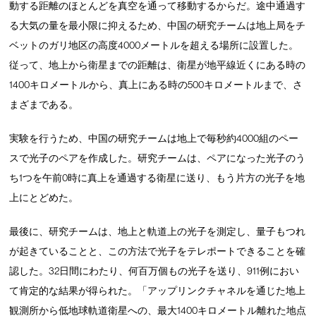
動する距離のほとんどを真空を通って移動するからだ。途中通過す
る大気の量を最小限に抑えるため、中国の研究チームは地上局をチ
ベットのガリ地区の高度4000メートルを超える場所に設置した。
従って、地上から衛星までの距離は、衛星が地平線近くにある時の
1400キロメートルから、真上にある時の500キロメートルまで、さ
まざまである。
実験を行うため、中国の研究チームは地上で毎秒約4000組のペー
スで光子のペアを作成した。研究チームは、ペアになった光子のう
ち1つを午前0時に真上を通過する衛星に送り、もう片方の光子を地
上にとどめた。
最後に、研究チームは、地上と軌道上の光子を測定し、量子もつれ
が起きていることと、この方法で光子をテレポートできることを確
認した。32日間にわたり、何百万個もの光子を送り、911例におい
て肯定的な結果が得られた。「アップリンクチャネルを通じた地上
観測所から低地球軌道衛星への、最大1400キロメートル離れた地点