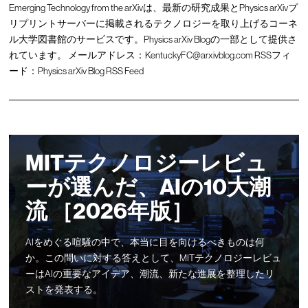
Emerging Technology from the arXivは、最新の研究成果とPhysics arXivプ
リプリントサーバーに掲載されるテクノロジーを取り上げるコーネ
ル大学図書館のサービスです。Physics arXiv Blogの一部として提供さ
れています。 メールアドレス：
KentuckyFC@arxivblog.com
RSSフィ
ード：
Physics arXiv Blog RSS Feed
MITテクノロジーレビュ
ーが選んだ、AIの10大潮
流 ［2026年版］
AIをめぐる喧騒の中で、本当に目を向けるべきものは何
か。この問いに対する答えとして、MITテクノロジーレビュ
ーはAIの重要なアイデア、潮流、新たな進展を整理したリ
ストを発表する。