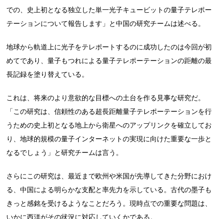
での、史上初となる独立した単一光子キュービットの量子テレポー
テーションについて報告します」と中国の研究チームは述べる。
地球から軌道上に光子をテレポートするのに成功したのは今回が初
めてであり、量子もつれによる量子テレポーテーションの距離の最
長記録を塗り替えている。
これは、将来のより意欲的な目標への土台を作る見事な研究だ。
「この研究は、信頼性のある超長距離量子テレポーテーションを行
うための史上初となる地上から衛星へのアップリンクを確立してお
り、地球的規模の量子インターネットの実現に向けた重要な一歩と
なるでしょう」と研究チームは言う。
さらにこの研究は、最近まで欧州や米国が先導してきた分野におけ
る、中国による明らかな支配と率先力を示している。古代の墨子も
きっと感銘を受けるようなことだろう。現時点での重要な問題は、
いかに西洋がその状況に対応していくかである。