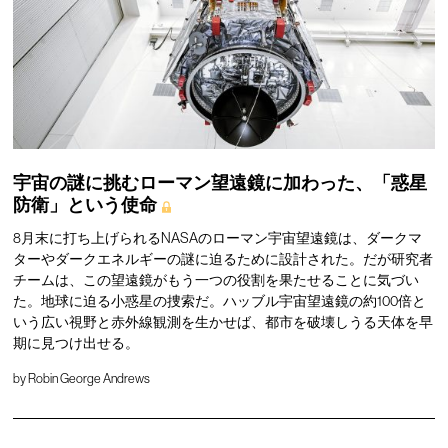
宇宙の謎に挑むローマン望遠鏡に加わった、「惑星
防衛」という使命
8月末に打ち上げられるNASAのローマン宇宙望遠鏡は、ダークマ
ターやダークエネルギーの謎に迫るために設計された。だが研究者
チームは、この望遠鏡がもう一つの役割を果たせることに気づい
た。地球に迫る小惑星の捜索だ。ハッブル宇宙望遠鏡の約100倍と
いう広い視野と赤外線観測を生かせば、都市を破壊しうる天体を早
期に見つけ出せる。
by
Robin George Andrews