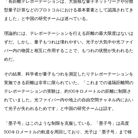
「長距離テレポーテーションは、大規模な量子ネットワークや分散
型量子計算などのプロトコルにおける基本要素として認識されてき
ました」と中国の研究チームは述べている。
理論的には、テレポーテーションを行える距離の最大限度はないは
ずだ。しかし、量子もつれは壊れやすい。光子が大気中や光ファイ
バー内の物質と相互に作用することで、もつれの状態が失われるた
めだ。
その結果、科学者が量子もつれを測定したりテレポーテーションを
実施できる距離は非常に限られていた。「これまでの遠隔距離間の
テレポーテーションの実験は、約100キロメートルの距離に制限さ
れていました。光ファイバー内や地上の自由空間チャネル内におい
て光子が失われるためです」と中国の研究チームは話す。
「墨子号」はこのような制限を克服している。「墨子号」は高度
500キロメートルの軌道を周回しており、光子は「墨子号」まで移