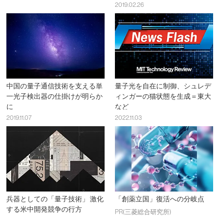
2019.02.26
中国の量子通信技術を支える単
量子光を自在に制御、シュレデ
一光子検出器の仕掛けが明らか
ィンガーの猫状態を生成＝東大
に
など
2019.11.07
2022.11.03
兵器としての「量子技術」 激化
「創薬立国」復活への分岐点
する米中開発競争の行方
PR(三菱総合研究所)