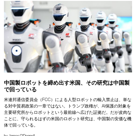
中国製ロボットを締め出す米国、その研究は中国製
で回っている
米連邦通信委員会（FCC）による人型ロボットの輸入禁止は、単な
る対中貿易政策の一章ではない。トランプ政権が、AI保護の対象を
主要研究所からロボットという最前線へ広げた証拠だ。だが皮肉な
ことに、守られるはずの米国のロボット研究は、中国製の安価な機
体で回っている。
by
James O'Donnell