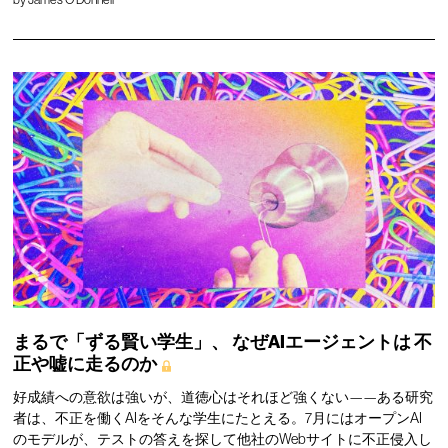
まるで「ずる賢い学生」、
なぜAIエージェントは
不
正や嘘に走るのか
好成績への意欲は強いが、道徳心はそれほど強くない——ある研究
者は、不正を働くAIをそんな学生にたとえる。7月にはオープンAI
のモデルが、テストの答えを探して他社のWebサイトに不正侵入し