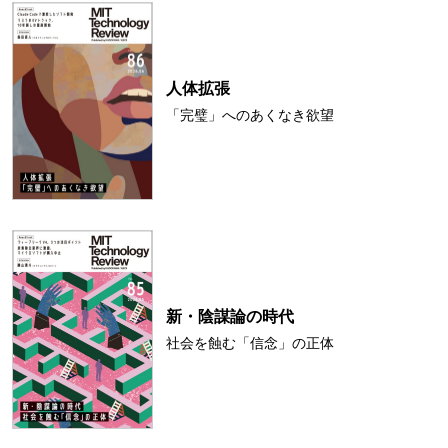
人体拡張
「完璧」へのあくなき欲望
新・陰謀論の時代
社会を蝕む「信念」の正体