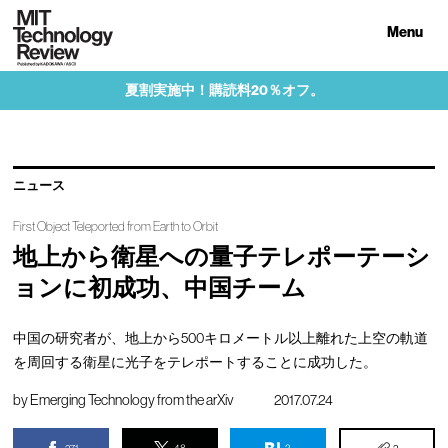
Menu
夏割実施中！購読料20％オフ。
ニュース
First Object Teleported from Earth to Orbit
地上から衛星への量子テレポーテーシ
ョンに初成功、中国チーム
中国の研究者が、地上から500キロメートル以上離れた上空の軌道
を周回する衛星に光子をテレポートすることに成功した。
by
Emerging Technology from the arXiv
2017.07.24
271
48
3
2