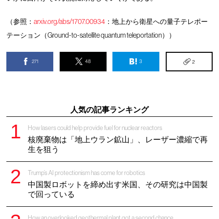
（参照：
arxiv.org/abs/1707.00934
：地上から衛星への量子テレポー
テーション（Ground-to-satellite quantum teleportation））
271
48
3
2
人気の記事ランキング
How lasers could help provide fuel for nuclear reactors
核廃棄物は「地上ウラン鉱山」、レーザー濃縮で再
生を狙う
Trump’s AI protectionism has come for robotics
中国製ロボットを締め出す米国、その研究は中国製
で回っている
How an overlooked geothermal plant got a second chance