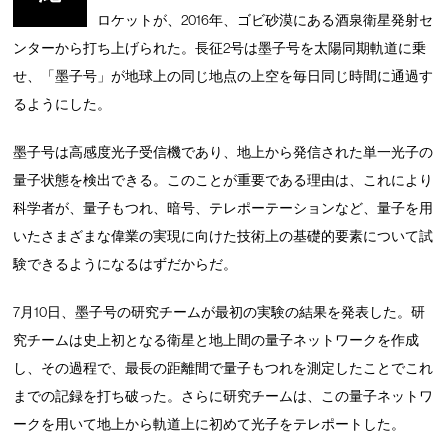
ロケットが、2016年、ゴビ砂漠にある酒泉衛星発射セ
ンターから打ち上げられた。長征2号は墨子号を太陽同期軌道に乗
せ、「墨子号」が地球上の同じ地点の上空を毎日同じ時間に通過す
るようにした。
墨子号は高感度光子受信機であり、地上から発信された単一光子の
量子状態を検出できる。このことが重要である理由は、これにより
科学者が、量子もつれ、暗号、テレポーテーションなど、量子を用
いたさまざまな偉業の実現に向けた技術上の基礎的要素について試
験できるようになるはずだからだ。
7月10日、墨子号の研究チームが最初の実験の結果を発表した。研
究チームは史上初となる衛星と地上間の量子ネットワークを作成
し、その過程で、最長の距離間で量子もつれを測定したことでこれ
までの記録を打ち破った。さらに研究チームは、この量子ネットワ
ークを用いて地上から軌道上に初めて光子をテレポートした。