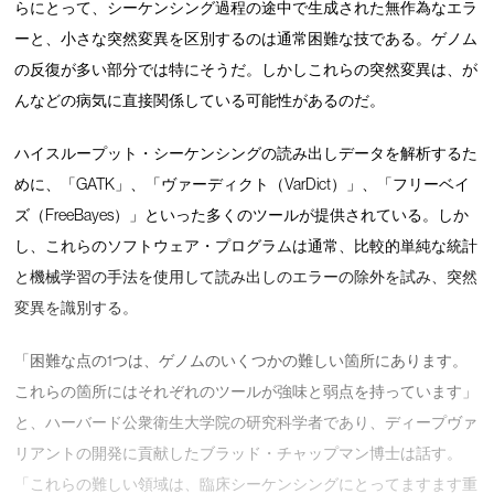
らにとって、シーケンシング過程の途中で生成された無作為なエラ
ーと、小さな突然変異を区別するのは通常困難な技である。ゲノム
の反復が多い部分では特にそうだ。しかしこれらの突然変異は、が
んなどの病気に直接関係している可能性があるのだ。
ハイスループット・シーケンシングの読み出しデータを解析するた
めに、「GATK」、「ヴァーディクト（VarDict）」、「フリーベイ
ズ（FreeBayes）」といった多くのツールが提供されている。しか
し、これらのソフトウェア・プログラムは通常、比較的単純な統計
と機械学習の手法を使用して読み出しのエラーの除外を試み、突然
変異を識別する。
「困難な点の1つは、ゲノムのいくつかの難しい箇所にあります。
これらの箇所にはそれぞれのツールが強味と弱点を持っています」
と、ハーバード公衆衛生大学院の研究科学者であり、ディープヴァ
リアントの開発に貢献したブラッド・チャップマン博士は話す。
「これらの難しい領域は、臨床シーケンシングにとってますます重