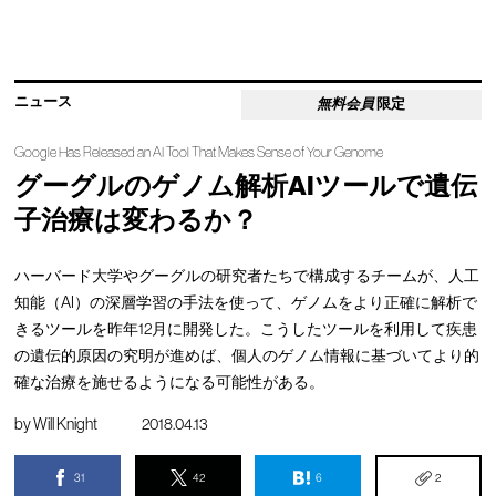
ニュース
無料会員
限定
Google Has Released an AI Tool That Makes Sense of Your Genome
グーグルのゲノム解析AIツールで遺伝
子治療は変わるか？
ハーバード大学やグーグルの研究者たちで構成するチームが、人工
知能（AI）の深層学習の手法を使って、ゲノムをより正確に解析で
きるツールを昨年12月に開発した。こうしたツールを利用して疾患
の遺伝的原因の究明が進めば、個人のゲノム情報に基づいてより的
確な治療を施せるようになる可能性がある。
by
Will Knight
2018.04.13
31
42
6
2