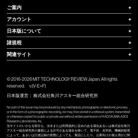
ご案内
+
アカウント
+
日本版について
+
諸規程
+
関連サイト
+
© 2016-2026 MIT TECHNOLOGY REVIEW Japan. All rights
reserved.
v.(V-E+F)
日本版運営：
株式会社角川アスキー総合研究所
No part of this issue may be produced by any mechanical, photographic or electronic process,
or in the form of a phonographic recording, nor may it be stored in a retrieval system, transmitted
or otherwise copied for public or private use without written permission of KADOKAWA ASCII
Research Laboratories, Inc.
当サイトのいかなる部分も、法令または利用規約に定めのある場合あるいは株式会社角川
アスキー総合研究所の書面による許可がある場合を除いて、電子的、光学的、機械的処理
によって、あるいは口述記録の形態によっても、製品にしたり、公衆向けか個人用かに関