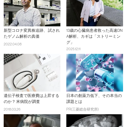
新型コロナ変異株追跡、 試され
13歳の心臓病患者救った高速DN
たゲノム解析の真価
A解析、カギは「ストリーミン
グ」
2022.04.08
2025.12.11
遺伝子検査で医療費は上昇する
日本の創薬力低下、その本当の
のか？ 米病院が調査
課題とは
2018.03.26
PR(三菱総合研究所)