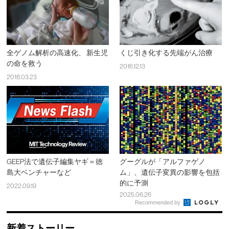
全ゲノム解析の高速化、 新生児
くじ引き化する先端がん治療
の命を救う
2016.12.13
2018.03.23
GEEP法で遺伝子編集ヤギ＝徳
グーグルが「アルファゲノ
島大ベンチャーなど
ム」、遺伝子変異の影響を包括
的に予測
2022.09.19
2025.06.26
Recommended by
新着ストーリー