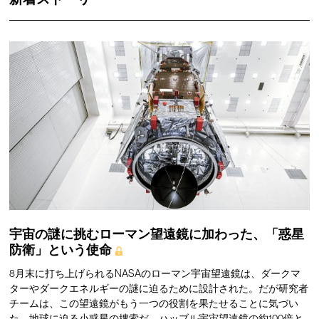
宇宙の謎に挑むローマン望遠鏡に加わった、「惑星
防衛」という使命
8月末に打ち上げられるNASAのローマン宇宙望遠鏡は、ダークマ
ターやダークエネルギーの謎に迫るために設計された。だが研究者
チームは、この望遠鏡がもう一つの役割を果たせることに気づい
た。地球に迫る小惑星の捜索だ。ハッブル宇宙望遠鏡の約100倍と