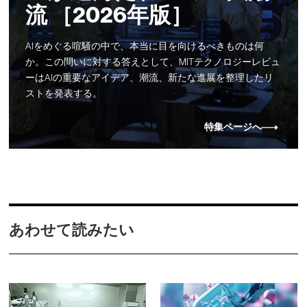
流 ［2026年版］
AIをめぐる喧騒の中で、本当に目を向けるべきものは何
か。この問いに対する答えとして、MITテクノロジーレビュ
ーはAIの重要なアイデア、潮流、新たな進展を整理したリ
ストを発表する。
特集ページへ
あわせて読みたい