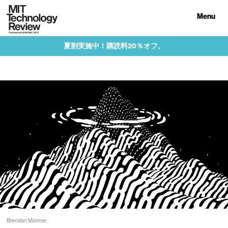
Menu
夏割実施中！購読料20％オフ。
Brendan Monroe