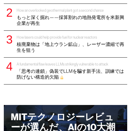
How an overlooked geothermal plant got a second chance
もっと深く掘れ——採算割れの地熱発電所を米新興
企業が再生
How lasers could help provide fuel for nuclear reactors
核廃棄物は「地上ウラン鉱山」、レーザー濃縮で再
生を狙う
A fundamental flaw leaves LLMs strikingly vulnerable to attack
「思考の連鎖」偽装でLLMを騙す新手法、訓練では
防げない構造的欠陥
MITテクノロジーレビュ
ーが選んだ、AIの10大潮