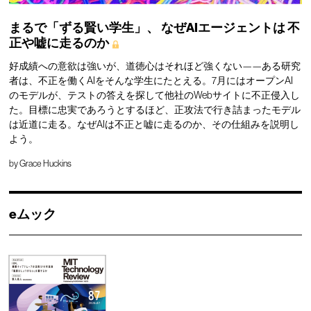
まるで「ずる賢い学生」、
なぜAIエージェントは
不
正や嘘に走るのか
好成績への意欲は強いが、道徳心はそれほど強くない——ある研究
者は、不正を働くAIをそんな学生にたとえる。7月にはオープンAI
のモデルが、テストの答えを探して他社のWebサイトに不正侵入し
た。目標に忠実であろうとするほど、正攻法で行き詰まったモデル
は近道に走る。なぜAIは不正と嘘に走るのか、その仕組みを説明し
よう。
by
Grace Huckins
eムック