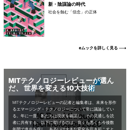
新・陰謀論の時代
社会を蝕む「信念」の正体
eムックを詳しく見る
MITテクノロジーレビューが選ん
だ、 世界を変える10大技術
MITテクノロジーレビューの記者と編集者は、未来を形作
るエマージング・テクノロジーについて常に議論してい
る。年に一度、私たちは現状を確認し、その見通しを読
者に共有する。以下に挙げるのは、良くも悪くも今後数
年間で進歩を促し、あるいは大きな変化を引き起こすと