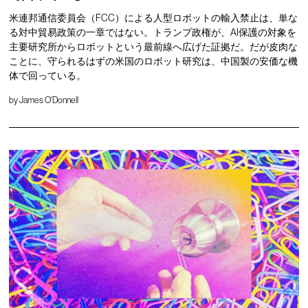
米連邦通信委員会（FCC）による人型ロボットの輸入禁止は、単な
る対中貿易政策の一章ではない。トランプ政権が、AI保護の対象を
主要研究所からロボットという最前線へ広げた証拠だ。だが皮肉な
ことに、守られるはずの米国のロボット研究は、中国製の安価な機
体で回っている。
by
James O'Donnell