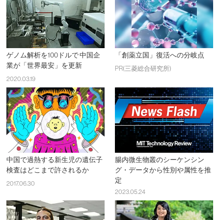
ゲノム解析を100ドルで 中国企
「創薬立国」復活への分岐点
業が「世界最安」を更新
PR(三菱総合研究所)
2020.03.19
中国で過熱する新生児の遺伝子
腸内微生物叢のシーケンシン
検査はどこまで許されるか
グ・データから性別や属性を推
定
2017.06.30
2023.05.24