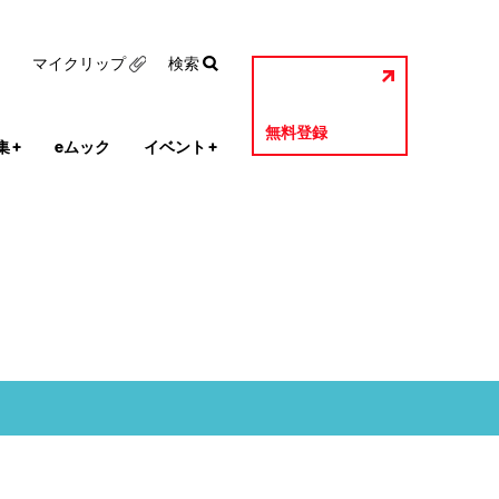
マイクリップ
検索
無料登録
集
+
eムック
イベント
+