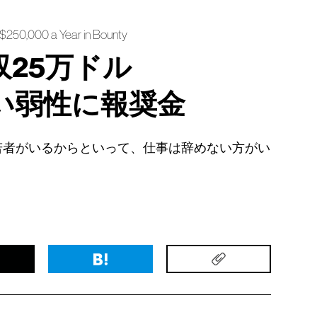
$250,000 a Year in Bounty
25万ドル
い弱性に報奨金
若者がいるからといって、仕事は辞めない方がい