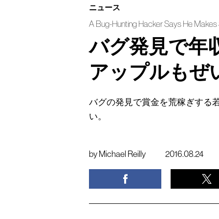
ニュース
A Bug-Hunting Hacker Says He Makes 
バグ発見で年収
アップルもぜ
バグの発見で賞金を荒稼ぎする
い。
by
Michael Reilly
2016.08.24