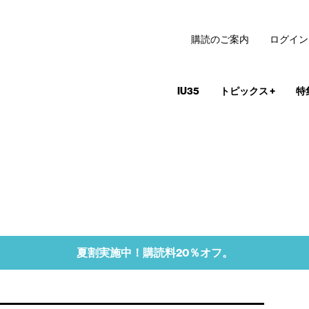
購読のご案内
ログイン
IU35
トピックス
+
特
夏割実施中！購読料20％オフ。