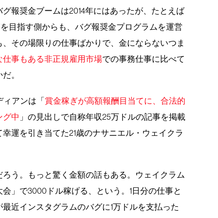
グ報奨金ブームは2014年にはあったが、たとえば
ぎを目指す側からも、バグ報奨金プログラムを運営
も、その場限りの仕事ばかりで、金にならないつま
な仕事もある非正規雇用市場
での事務仕事に比べて
かだ。
ディアンは「
賞金稼ぎが高額報酬目当てに、合法的
ング中
」の見出しで自称年収25万ドルの記事を掲載
作して幸運を引き当てた21歳のナサニエル・ウェイクラ
だろう。もっと驚く金額の話もある。ウェイクラム
会」で3000ドル稼げる、という。1日分の仕事と
が最近インスタグラムのバグに1万ドルを支払った