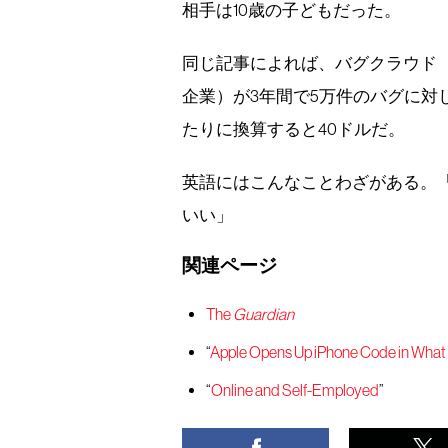
相手は10歳の子どもだった。
同じ記事によれば、バグクラウド
企業）が3年間で5万件のバグに対
たりに換算すると40ドルだ。
英語にはこんなことわざがある。
いい」
関連ページ
The
Guardian
“
Apple Opens Up iPhone Code in What 
“
Online and Self-Employed
”