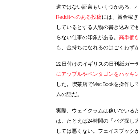
道ではない証言もいくつかある。バ
Redditへのある投稿
には、賞金稼
しているとする人物の書き込みで
らない仕事の印象がある。
高単価
も、金持ちになれるのはごくわず
22日付けのイギリスの日刊紙ガー
にアップルやペンタゴンをハッキ
した。喫茶店でMac Bookを操
ムの話だ。
実際、ウェイクラムは稼いでいる
は、たとえば24時間の「バグ探し大
しては悪くない。フェイスブック