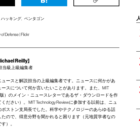
ハッキング
ペンタゴン
of Defense | Flickr
ael Reilly]
担当級上級編集者
ニュースと解説担当の上級編集者です。ニュースに何かがあ
ースについて何か言いたいことがあります。また、MIT
view（米国版）のメイン・ニュースレターであるザ・ダウンロードを作
い）。 MIT Technology Reviewに参加する以前は、ニュ
のボストン支局長でした。科学やテクノロジーのあらゆる話
したので、得意分野を聞かれると困ります（元地質学者なの
です）。