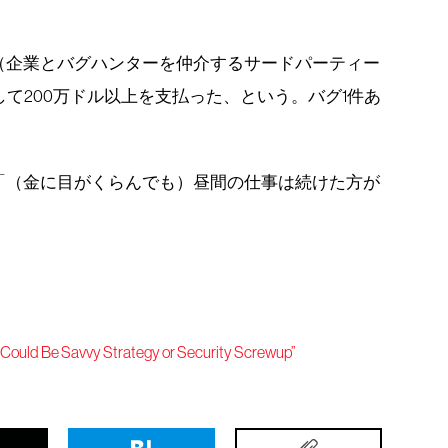
（企業とバグハンターを仲介するサードパーティー
して200万ドル以上を支払った、という。バグ1件あ
「（金に目がくらんでも）昼間の仕事は続けた方が
Could Be Savvy Strategy or Security Screwup”