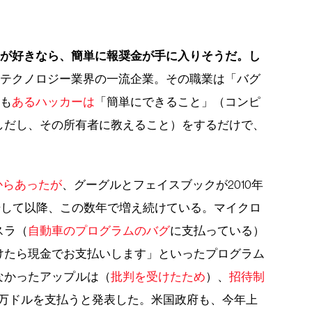
のが好きなら、簡単に報奨金が手に入りそうだ。し
はテクノロジー業界の一流企業。その職業は「バグ
とも
あるハッカーは
「簡単にできること」（コンピ
しだし、その所有者に教えること）をするだけで、
。
ろからあったが
、グーグルとフェイスブックが2010年
開始して以降、この数年で増え続けている。マイクロ
スラ（
自動車のプログラムのバグ
に支払っている）
けたら現金でお支払いします」といったプログラム
なかったアップルは（
批判を受けたため
）、
招待制
0万ドルを支払うと発表した。米国政府も、今年上