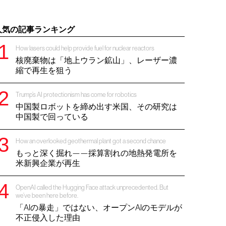
人気の記事ランキング
How lasers could help provide fuel for nuclear reactors
核廃棄物は「地上ウラン鉱山」、レーザー濃
縮で再生を狙う
Trump’s AI protectionism has come for robotics
中国製ロボットを締め出す米国、その研究は
中国製で回っている
How an overlooked geothermal plant got a second chance
もっと深く掘れ——採算割れの地熱発電所を
米新興企業が再生
OpenAI called the Hugging Face attack unprecedented. But
we’ve been here before.
「AIの暴走」ではない、オープンAIのモデルが
不正侵入した理由