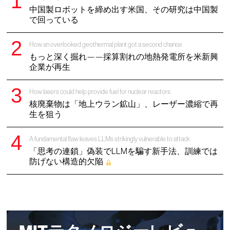
中国製ロボットを締め出す米国、その研究は中国製
で回っている
How an overlooked geothermal plant got a second chance
もっと深く掘れ——採算割れの地熱発電所を米新興
企業が再生
How lasers could help provide fuel for nuclear reactors
核廃棄物は「地上ウラン鉱山」、レーザー濃縮で再
生を狙う
A fundamental flaw leaves LLMs strikingly vulnerable to attack
「思考の連鎖」偽装でLLMを騙す新手法、訓練では
防げない構造的欠陥