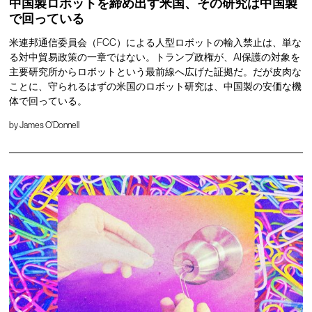
中国製ロボットを締め出す米国、その研究は中国製
で回っている
米連邦通信委員会（FCC）による人型ロボットの輸入禁止は、単な
る対中貿易政策の一章ではない。トランプ政権が、AI保護の対象を
主要研究所からロボットという最前線へ広げた証拠だ。だが皮肉な
ことに、守られるはずの米国のロボット研究は、中国製の安価な機
体で回っている。
by
James O'Donnell