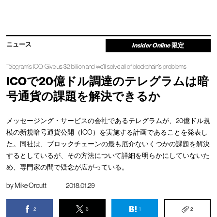
ニュース
Insider Online
限定
Telegram’s ICO: Give us $2 billion and we’ll solve all of blockchain’s problems
ICOで20億ドル調達のテレグラムは暗
号通貨の課題を解決できるか
メッセージング・サービスの会社であるテレグラムが、20億ドル規
模の新規暗号通貨公開（ICO）を実施する計画であることを発表し
た。同社は、ブロックチェーンの最も厄介ないくつかの課題を解決
するとしているが、その方法について詳細を明らかにしていないた
め、専門家の間で疑念が広がっている。
by
Mike Orcutt
2018.01.29
2
6
1
2