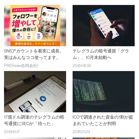
SNSアカウントを着実に成長。
テレグラムの暗号通貨「グラ
実はみんなココ使ってます。
ム」、10月末始動へ
PR(Dreaw合同会社)
2019.08.30
17億ドル調達のテレグラムの暗
ICOで調達された資金の1割が盗
号通貨にSECが「待った」
まれていたことが判明
2019.10.17
2018.01.23