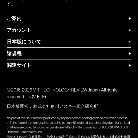
す。
ご案内
+
アカウント
+
日本版について
+
諸規程
+
関連サイト
+
© 2016-2026 MIT TECHNOLOGY REVIEW Japan. All rights
reserved.
v.(V-E+F)
日本版運営：
株式会社角川アスキー総合研究所
No part of this issue may be produced by any mechanical, photographic or electronic process,
or in the form of a phonographic recording, nor may it be stored in a retrieval system, transmitted
or otherwise copied for public or private use without written permission of KADOKAWA ASCII
Research Laboratories, Inc.
当サイトのいかなる部分も、法令または利用規約に定めのある場合あるいは株式会社角川