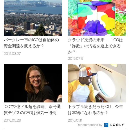
バークレー市のICOは自治体の
クラウド投資の未来——ICOは
資金調達を変えるか？
「詐欺」の汚名を返上できる
か？
2018.03.27
2019.07.19
ICOで2億ドル超を調達、暗号通
トラブル続きだったICO、今年
貨テゾスのCEOは強気一辺倒
は本物になれるのか？
2018.05.26
2018.01.11
Recommended by