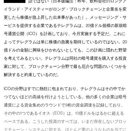
話ではない（日本版編注：昨年、飲料会社のロングア
イランド・アイスティーがロング・ブロックチェーンと企業名を変
更したら株価が急上昇した出来事があった）。メッセージング・サ
ービスを提供する企業であるテレグラムは、20億ドル規模の新規暗
号通貨公開（ICO）を計画しており、今月実施する予定だ。これに
よってテレグラムは単に株価の急騰を期待しているのではない。20
億ドルの金額に興味をひかれないとしても、この計画に隠れた野望
を考えてみるといい。テレグラムは同社の暗号通貨を購入する投資
家に対して、ブロックチェーン分野で最も厄介な問題のいくつかを
解決すると約束しているのだ。
ICOの分野はすでに熱狂に包まれており、テレグラムはその中でか
つてないほどの高値を付けようとしている。他の多くの企業は暗号
通貨による資金集めのラウンドで9桁の資金調達を記録しており、
その中の1つであるイオス（EOS）は、10億ドルをはるかに超える
ペースである。こうした投資のすべては、いまだ存在しないブロッ
クチェーン・システムに対する、ほとんど夢のようなものを当てに