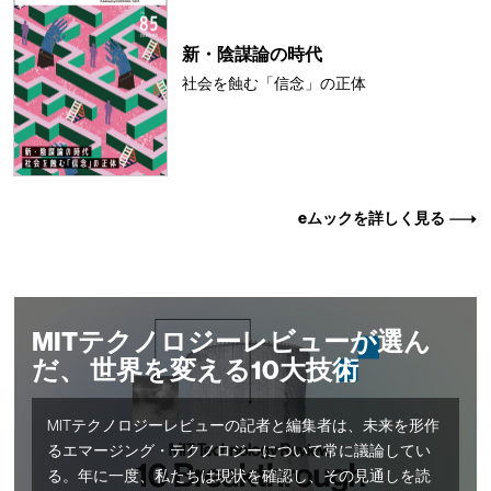
新・陰謀論の時代
社会を蝕む「信念」の正体
eムックを詳しく見る
MITテクノロジーレビューが選ん
だ、 世界を変える10大技術
MITテクノロジーレビューの記者と編集者は、未来を形作
るエマージング・テクノロジーについて常に議論してい
る。年に一度、私たちは現状を確認し、その見通しを読