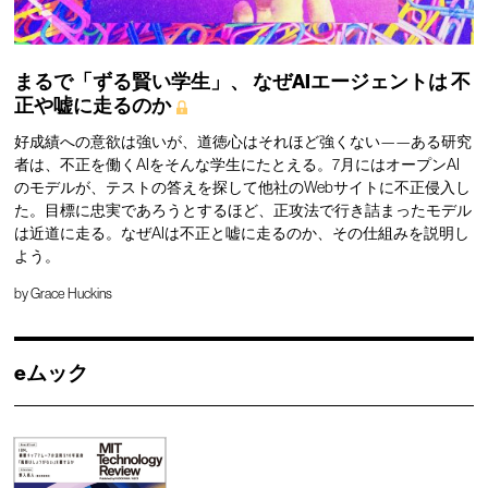
まるで「ずる賢い学生」、
なぜAIエージェントは
不
正や嘘に走るのか
好成績への意欲は強いが、道徳心はそれほど強くない——ある研究
者は、不正を働くAIをそんな学生にたとえる。7月にはオープンAI
のモデルが、テストの答えを探して他社のWebサイトに不正侵入し
た。目標に忠実であろうとするほど、正攻法で行き詰まったモデル
は近道に走る。なぜAIは不正と嘘に走るのか、その仕組みを説明し
よう。
by
Grace Huckins
eムック