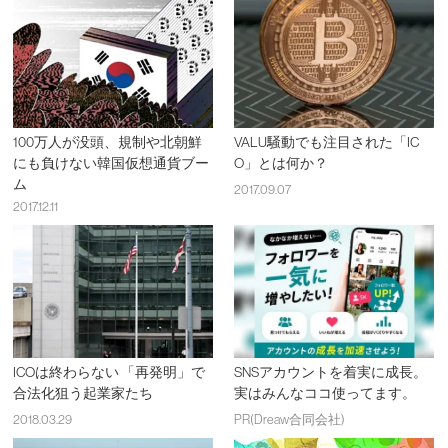
100万人が没頭、規制や北朝鮮
VALU騒動でも注目された「IC
にも負けない韓国仮想通貨ブー
O」とは何か？
ム
2017.09.07
2017.12.11
ICOは終わらない 「再発明」で
SNSアカウントを着実に成長。
合法化狙う起業家たち
実はみんなココ使ってます。
2018.03.29
PR(Dreaw合同会社)