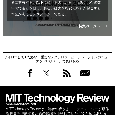
者に共有する。以下に挙げるのは、良くも悪くも今後数
年間で進歩を促し、あるいは大きな変化を引き起こすと
本誌が考えるテクノロジーである。
特集ページへ
フォローしてください
重要なテクノロジーとイノベーションのニュー
スをSNSやメールで受け取る
Facebook
Twitter
RSS
無料
会員
登録
MIT Technology Reviewは、読者の皆さまに、テクノロジーが形作
る 世界を理解するための知識を獲得していただくためにありま