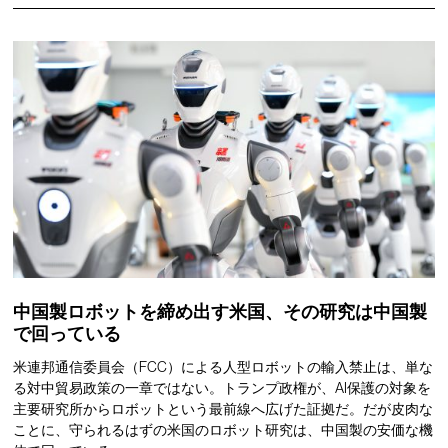
中国製ロボットを締め出す米国、その研究は中国製
で回っている
米連邦通信委員会（FCC）による人型ロボットの輸入禁止は、単な
る対中貿易政策の一章ではない。トランプ政権が、AI保護の対象を
主要研究所からロボットという最前線へ広げた証拠だ。だが皮肉な
ことに、守られるはずの米国のロボット研究は、中国製の安価な機