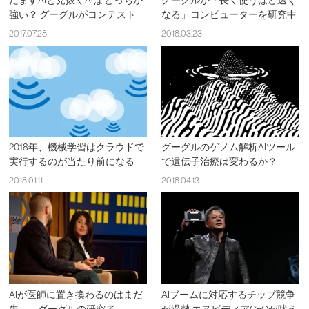
だますAIと見抜くAIは どっちが
グーグルが「長く使うほど速く
強い？ グーグルがコンテスト
なる」コンピューターを研究中
2017.07.28
2018.03.23
2018年、機械学習はクラウドで
グーグルのゲノム解析AIツール
実行するのが当たり前になる
で遺伝子治療は変わるか？
2018.01.11
2018.04.13
AIが医師に置き換わるのはまだ
AIブームに対応するチップ競争
先——グーグルの研究者
が過熱 エヌビディアCEOが吠え