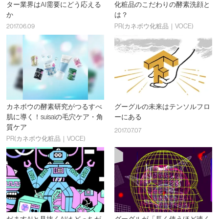
ター業界はAI需要にどう応える
化粧品のこだわりの酵素洗顔と
か
は？
2017.06.09
PR(カネボウ化粧品｜VOCE)
カネボウの酵素研究がつるすべ
グーグルの未来はテンソルフロ
肌に導く！suisaiの毛穴ケア・角
ーにある
質ケア
2017.07.07
PR(カネボウ化粧品｜VOCE)