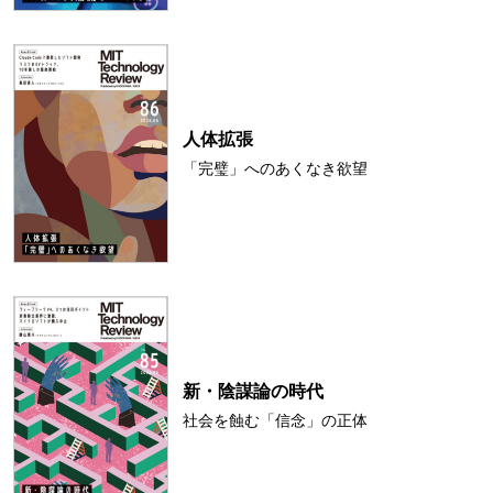
人体拡張
「完璧」へのあくなき欲望
新・陰謀論の時代
社会を蝕む「信念」の正体