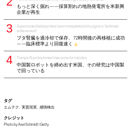
もっと深く掘れ——採算割れの地熱発電所を米新興
企業が再生
Supercooled kidneys have been transplanted into pigs in a “landmark
achievement”
ブタ腎臓を過冷却で保存、 72時間後の再移植に成功
——臨床標準より回復速く
Trump’s AI protectionism has come for robotics
中国製ロボットを締め出す米国、その研究は中国製
で回っている
タグ
エムテク
実質現実
感情検出
クレジット
Photo by Axel Schmidt | Getty