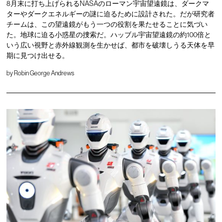
8月末に打ち上げられるNASAのローマン宇宙望遠鏡は、ダークマ
ターやダークエネルギーの謎に迫るために設計された。だが研究者
チームは、この望遠鏡がもう一つの役割を果たせることに気づい
た。地球に迫る小惑星の捜索だ。ハッブル宇宙望遠鏡の約100倍と
いう広い視野と赤外線観測を生かせば、都市を破壊しうる天体を早
期に見つけ出せる。
by
Robin George Andrews