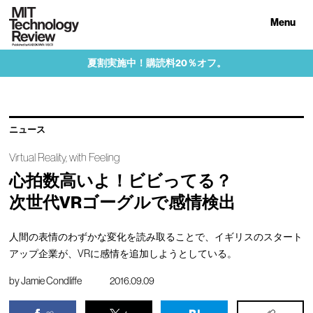
Menu
夏割実施中！購読料20％オフ。
ニュース
Virtual Reality, with Feeling
心拍数高いよ！ビビってる？
次世代VRゴーグルで感情検出
人間の表情のわずかな変化を読み取ることで、イギリスのスタート
アップ企業が、VRに感情を追加しようとしている。
by
Jamie Condliffe
2016.09.09