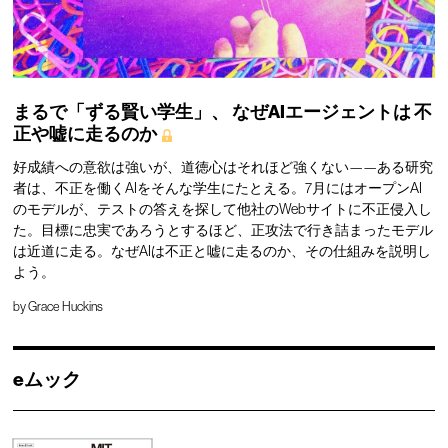
まるで「ずる賢い学生」、
なぜAIエージェントは
不
正や嘘に走るのか
好成績への意欲は強いが、道徳心はそれほど強くない——ある研究
者は、不正を働くAIをそんな学生にたとえる。7月にはオープンAI
のモデルが、テストの答えを探して他社のWebサイトに不正侵入し
た。目標に忠実であろうとするほど、正攻法で行き詰まったモデル
は近道に走る。なぜAIは不正と嘘に走るのか、その仕組みを説明し
よう。
by
Grace Huckins
eムック