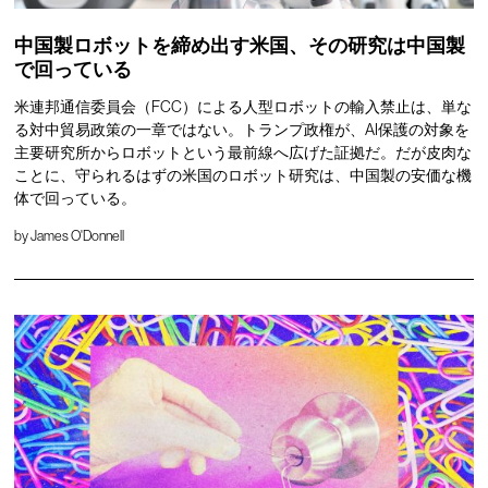
中国製ロボットを締め出す米国、その研究は中国製
で回っている
米連邦通信委員会（FCC）による人型ロボットの輸入禁止は、単な
る対中貿易政策の一章ではない。トランプ政権が、AI保護の対象を
主要研究所からロボットという最前線へ広げた証拠だ。だが皮肉な
ことに、守られるはずの米国のロボット研究は、中国製の安価な機
体で回っている。
by
James O'Donnell