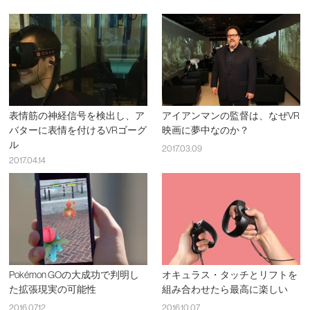
表情筋の神経信号を検出し、ア
アイアンマンの監督は、なぜVR
バターに表情を付けるVRゴーグ
映画に夢中なのか？
ル
2017.03.09
2017.04.14
Pokémon GOの大成功で判明し
オキュラス・タッチとリフトを
た拡張現実の可能性
組み合わせたら最高に楽しい
2016.07.12
2016.10.07