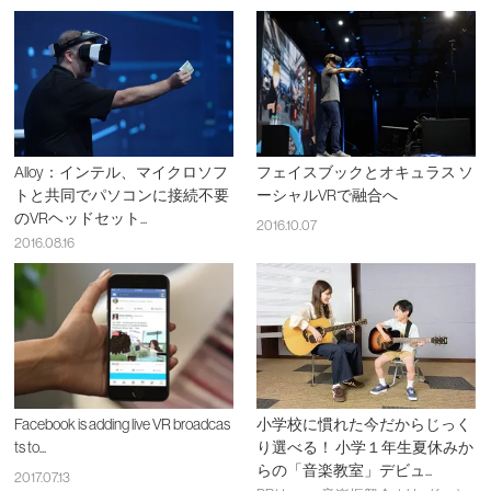
Alloy：インテル、マイクロソフ
フェイスブックとオキュラス ソ
トと共同でパソコンに接続不要
ーシャルVRで融合へ
のVRヘッドセット...
2016.10.07
2016.08.16
Facebook is adding live VR broadcas
小学校に慣れた今だからじっく
ts to...
り選べる！ 小学１年生夏休みか
らの「音楽教室」デビュ...
2017.07.13