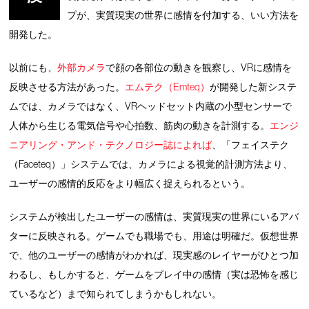
プが、実質現実の世界に感情を付加する、いい方法を
開発した。
以前にも、
外部カメラ
で顔の各部位の動きを観察し、VRに感情を
反映させる方法があった。
エムテク（Emteq）
が開発した新システ
ムでは、カメラではなく、VRヘッドセット内蔵の小型センサーで
人体から生じる電気信号や心拍数、筋肉の動きを計測する。
エンジ
ニアリング・アンド・テクノロジー誌によれば
、「フェイステク
（Faceteq）」システムでは、カメラによる視覚的計測方法より、
ユーザーの感情的反応をより幅広く捉えられるという。
システムが検出したユーザーの感情は、実質現実の世界にいるアバ
ターに反映される。ゲームでも職場でも、用途は明確だ。仮想世界
で、他のユーザーの感情がわかれば、現実感のレイヤーがひとつ加
わるし、もしかすると、ゲームをプレイ中の感情（実は恐怖を感じ
ているなど）まで知られてしまうかもしれない。