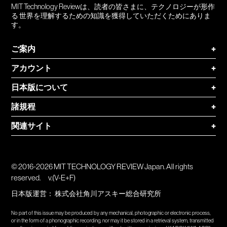
MIT Technology Reviewは、読者の皆さまに、テクノロジーが形作
る 世界を理解するための知識を獲得していただくためにありま
す。
ご案内
+
アカウント
+
日本版について
+
諸規程
+
関連サイト
+
© 2016-2026 MIT TECHNOLOGY REVIEW Japan. All rights
reserved.
v.(V-E+F)
日本版運営：
株式会社角川アスキー総合研究所
No part of this issue may be produced by any mechanical, photographic or electronic process,
or in the form of a phonographic recording, nor may it be stored in a retrieval system, transmitted