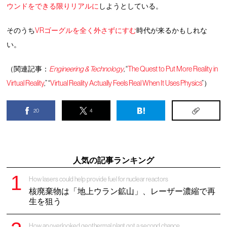
ウンドをできる限りリアルに
しようとしている。
そのうち
VRゴーグルを全く外さずにすむ
時代が来るかもしれな
い。
（関連記事：
Engineering & Technology
, “
The Quest to Put More Reality in
Virtual Reality
,” “
Virtual Reality Actually Feels Real When It Uses Physics
”）
20
4
人気の記事ランキング
How lasers could help provide fuel for nuclear reactors
核廃棄物は「地上ウラン鉱山」、レーザー濃縮で再
生を狙う
How an overlooked geothermal plant got a second chance