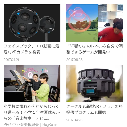
フェイスブック、エロ動画に最
「VR酔い」のレベルを自分で調
適なVRカメラを発表
整できるゲームが開発中
2017.04.21
2017.08.28
小学校に慣れた今だからじっく
グーグルも新型VRカメラ、無料
り選べる！ 小学１年生夏休みか
提供プログラムも開始
らの「音楽教室」デビュ...
2017.04.25
PR(ヤマハ音楽振興会｜HugKum)