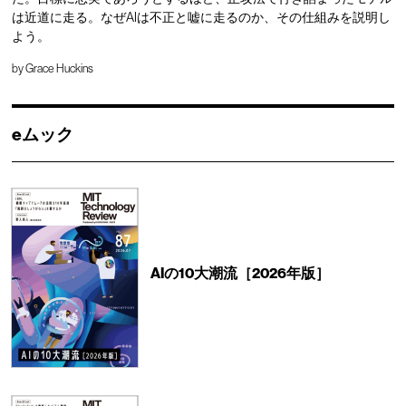
は近道に走る。なぜAIは不正と嘘に走るのか、その仕組みを説明し
よう。
by
Grace Huckins
eムック
AIの10大潮流［2026年版］