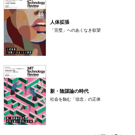
人体拡張
「完璧」へのあくなき欲望
新・陰謀論の時代
社会を蝕む「信念」の正体