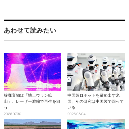
あわせて読みたい
核廃棄物は「地上ウラン鉱
中国製ロボットを締め出す米
山」、レーザー濃縮で再生を狙
国、その研究は中国製で回って
う
いる
2026.07.30
2026.08.04