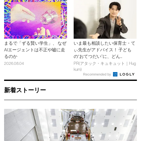
まるで「ずる賢い学生」、 なぜ
いま最も相談したい保育士・て
AIエージェントは不正や嘘に走
ぃ先生がアドバイス！ 子ども
るのか
の“おてつだい”に、どん...
2026.08.04
PR(アタック・キュキュット｜Hug
kum)
Recommended by
新着ストーリー