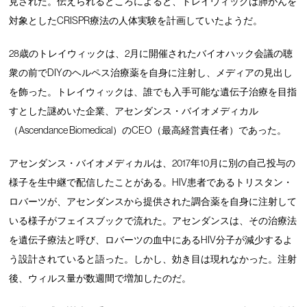
見された。伝えられるところによると、トレイウィックは肺がんを
対象としたCRISPR療法の人体実験を計画していたようだ。
28歳のトレイウィックは、2月に開催されたバイオハック会議の聴
衆の前でDIYのヘルペス治療薬を自身に注射し、メディアの見出し
を飾った。トレイウィックは、誰でも入手可能な遺伝子治療を目指
すとした謎めいた企業、アセンダンス・バイオメディカル
（Ascendance Biomedical）のCEO（最高経営責任者）であった。
アセンダンス・バイオメディカルは、2017年10月に別の自己投与の
様子を生中継で配信したことがある。HIV患者であるトリスタン・
ロバーツが、アセンダンスから提供された調合薬を自身に注射して
いる様子がフェイスブックで流れた。アセンダンスは、その治療法
を遺伝子療法と呼び、ロバーツの血中にあるHIV分子が減少するよ
う設計されていると語った。しかし、効き目は現れなかった。注射
後、ウィルス量が数週間で増加したのだ。