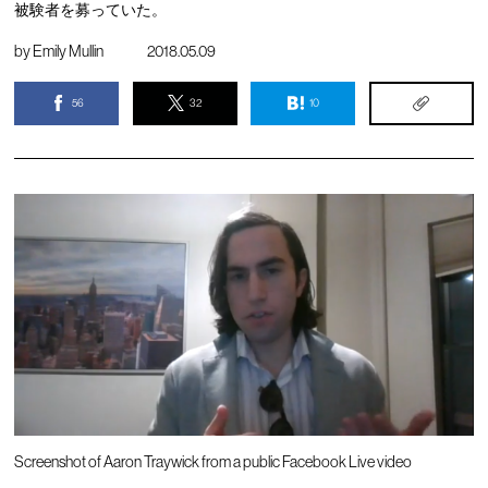
被験者を募っていた。
by
Emily Mullin
2018.05.09
56
32
10
Screenshot of Aaron Traywick from a public Facebook Live video