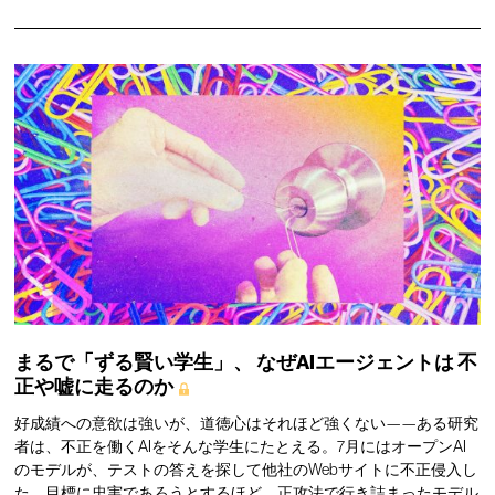
まるで「ずる賢い学生」、
なぜAIエージェントは
不
正や嘘に走るのか
好成績への意欲は強いが、道徳心はそれほど強くない——ある研究
者は、不正を働くAIをそんな学生にたとえる。7月にはオープンAI
のモデルが、テストの答えを探して他社のWebサイトに不正侵入し
た。目標に忠実であろうとするほど、正攻法で行き詰まったモデル