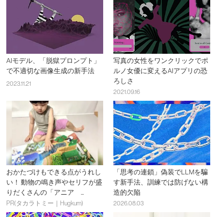
AIモデル、「脱獄プロンプト」
写真の女性をワンクリックでポ
で不適切な画像生成の新手法
ルノ女優に変えるAIアプリの恐
ろしさ
2023.11.21
2021.09.16
おかたづけもできる点がうれし
「思考の連鎖」偽装でLLMを騙
い！ 動物の鳴き声やセリフが盛
す新手法、訓練では防げない構
りだくさんの「アニア ...
造的欠陥
PR(タカラトミー｜Hugkum)
2026.08.03