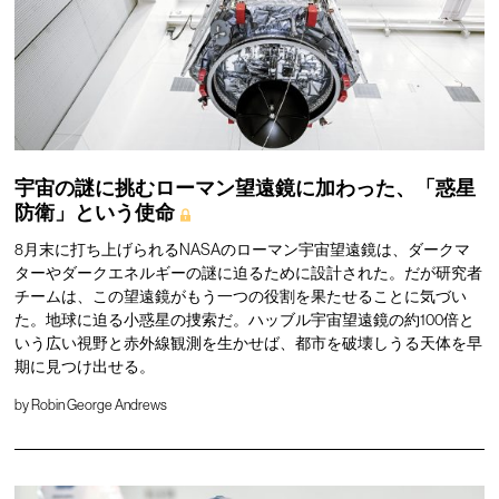
宇宙の謎に挑むローマン望遠鏡に加わった、「惑星
防衛」という使命
8月末に打ち上げられるNASAのローマン宇宙望遠鏡は、ダークマ
ターやダークエネルギーの謎に迫るために設計された。だが研究者
チームは、この望遠鏡がもう一つの役割を果たせることに気づい
た。地球に迫る小惑星の捜索だ。ハッブル宇宙望遠鏡の約100倍と
いう広い視野と赤外線観測を生かせば、都市を破壊しうる天体を早
期に見つけ出せる。
by
Robin George Andrews