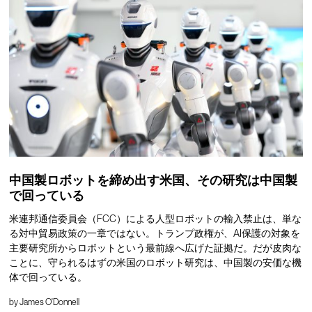
中国製ロボットを締め出す米国、その研究は中国製
で回っている
米連邦通信委員会（FCC）による人型ロボットの輸入禁止は、単な
る対中貿易政策の一章ではない。トランプ政権が、AI保護の対象を
主要研究所からロボットという最前線へ広げた証拠だ。だが皮肉な
ことに、守られるはずの米国のロボット研究は、中国製の安価な機
体で回っている。
by
James O'Donnell