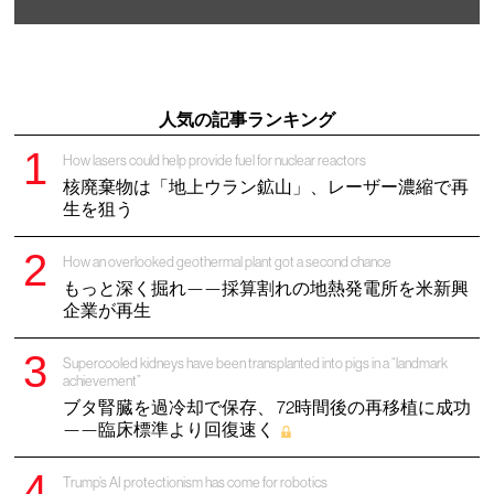
人気の記事ランキング
How lasers could help provide fuel for nuclear reactors
核廃棄物は「地上ウラン鉱山」、レーザー濃縮で再
生を狙う
How an overlooked geothermal plant got a second chance
もっと深く掘れ——採算割れの地熱発電所を米新興
企業が再生
Supercooled kidneys have been transplanted into pigs in a “landmark
achievement”
ブタ腎臓を過冷却で保存、 72時間後の再移植に成功
——臨床標準より回復速く
Trump’s AI protectionism has come for robotics