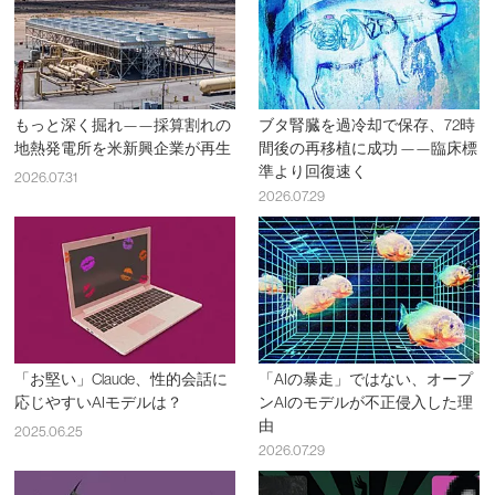
もっと深く掘れ——採算割れの
ブタ腎臓を過冷却で保存、72時
地熱発電所を米新興企業が再生
間後の再移植に成功 ——臨床標
準より回復速く
2026.07.31
2026.07.29
「お堅い」Claude、性的会話に
「AIの暴走」ではない、オープ
応じやすいAIモデルは？
ンAIのモデルが不正侵入した理
由
2025.06.25
2026.07.29