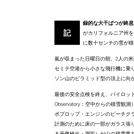
録的な大干ばつが終息
記
がカリフォルニア州を
に数十センチの雪が積
嵐が収まった日曜日の朝、2人の米
セミテ空港から小さな飛行機に乗
ソン山のピラミッド型の頂上に向
最後の安全点検を終え、パイロットは今シ
Observatory：空中からの積
ボプロップ・エンジンのビーチクラ
計測のために床の一部がガラス張り
る画像検出・測距）が山の積雪量