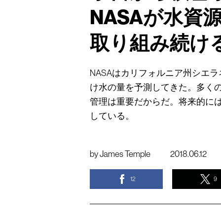
NASAが水資
取り組み続け
NASAはカリフォルニア州シエ
け水の量を予測してきた。多く
管理は重要だからだ。将来的に
している。
by
James Temple
2018.06.12
12
9