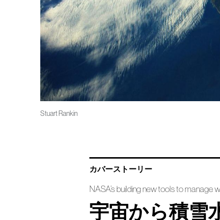
Stuart Rankin
カバーストーリー
NASA’s building new tools to manage w
宇宙から積雪