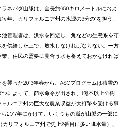
ラネバダ山脈は、全長約650キロメートルにおよ
毎年、カリフォルニア州の水源の3分の1を担う。
水池管理者は、洪水を回避し、魚などの生態系を守
水を供給した上で、放水しなければならない。一方
企業、住民の需要に見合う水も蓄えておかなければ
を襲った2013年春から、ASOプログラムは積雪の
ばつによって、節水命令が出され、1億本以上の樹
フォルニア州の巨大な農業収益が大打撃を受ける事
から2017年にかけて、いくつもの嵐が山脈の一部に
せ（カリフォルニア州で史上2番目に多い降水量）、