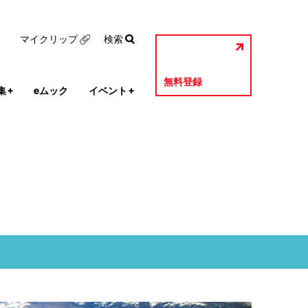
マイクリップ
検索
無料登録
集
+
eムック
イベント
+