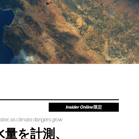
Insider Online
限定
ater, as climate dangers grow
水量を計測、