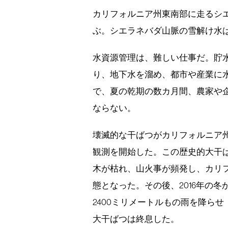
カリフォルニア州東南部に走るシエ
ぶ。シエラネバダ山脈の雪解け水は
水資源管理は、難しい仕事だ。貯
り、地下水を溜め、都市や産業に
で、夏の乾期の数カ月間、農家や
ならない。
壊滅的な干ばつがカリフォルニア州
観測を開始した。この歴史的大干
木が枯れ、山火事が頻発し、カリ
態となった。その後、2016年の冬
2400ミリメートルもの雨を降ら
大干ばつは終息した。