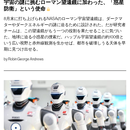
宇宙の謎に挑むローマン望遠鏡に加わった、「惑星
防衛」という使命
8月末に打ち上げられるNASAのローマン宇宙望遠鏡は、ダークマ
ターやダークエネルギーの謎に迫るために設計された。だが研究者
チームは、この望遠鏡がもう一つの役割を果たせることに気づい
た。地球に迫る小惑星の捜索だ。ハッブル宇宙望遠鏡の約100倍と
いう広い視野と赤外線観測を生かせば、都市を破壊しうる天体を早
期に見つけ出せる。
by
Robin George Andrews