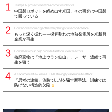
Trump’s AI protectionism has come for robotics
中国製ロボットを締め出す米国、その研究は中国製
で回っている
How an overlooked geothermal plant got a second chance
もっと深く掘れ——採算割れの地熱発電所を米新興
企業が再生
How lasers could help provide fuel for nuclear reactors
核廃棄物は「地上ウラン鉱山」、レーザー濃縮で再
生を狙う
A fundamental flaw leaves LLMs strikingly vulnerable to attack
「思考の連鎖」偽装でLLMを騙す新手法、訓練では
防げない構造的欠陥