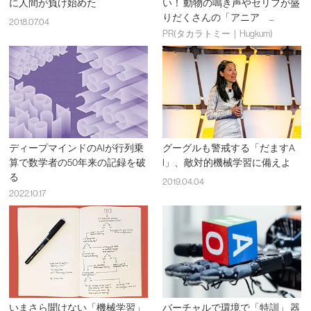
に人間が負け始めた
い！ 動物の鳴き声やセリフが盛
りだくさんの「アニア ...
2018.07.04
PR(タカラトミー｜Hugkum)
ディープマインドのAIが行列乗
グーグルも警戒する「だますA
算で数学者の50年来の記録を破
I」、敵対的機械学習に備えよ
る
2019.04.04
2022.10.17
いまさら聞けない「機械学習」
バーチャルで環境で「特訓」 器