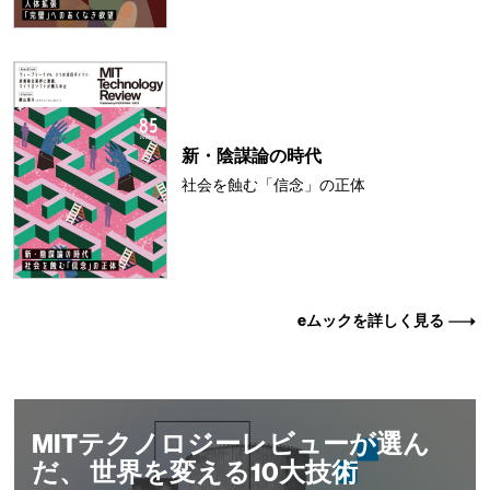
新・陰謀論の時代
社会を蝕む「信念」の正体
eムックを詳しく見る
MITテクノロジーレビューが選ん
だ、 世界を変える10大技術