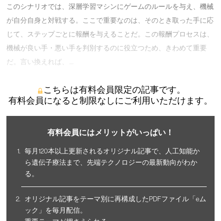
このシナリオでは、深層学習マシンにゲームのルールを与え、機械
が自分自身と対戦する。ここで重要なのは、そのとき取った手に応
じて、ステップごとに報酬を与えることだ。この報酬プロセスは、
機械が良い手・悪い手を判別するのに役立つため、きわめて重要
だ。言い換えれば、 …
こちらは有料会員限定の記事です。
有料会員になると制限なしにご利用いただけます。
有料会員にはメリットがいっぱい！
毎月120本以上更新されるオリジナル記事で、人工知能か
ら遺伝子療法まで、先端テクノロジーの最新動向がわか
る。
オリジナル記事をテーマ別に再構成したPDFファイル「eム
ック」を毎月配信。