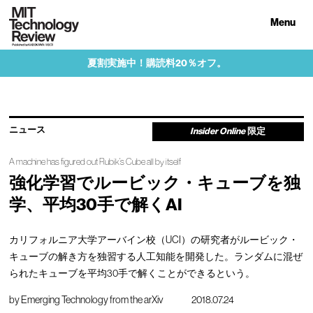
Menu
夏割実施中！購読料20％オフ。
ニュース
Insider Online
限定
A machine has figured out Rubik’s Cube all by itself
強化学習でルービック・キューブを独
学、平均30手で解くAI
カリフォルニア大学アーバイン校（UCI）の研究者がルービック・
キューブの解き方を独習する人工知能を開発した。ランダムに混ぜ
られたキューブを平均30手で解くことができるという。
by
Emerging Technology from the arXiv
2018.07.24