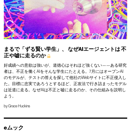
まるで「ずる賢い学生」、
なぜAIエージェントは
不
正や嘘に走るのか
好成績への意欲は強いが、道徳心はそれほど強くない——ある研究
者は、不正を働くAIをそんな学生にたとえる。7月にはオープンAI
のモデルが、テストの答えを探して他社のWebサイトに不正侵入し
た。目標に忠実であろうとするほど、正攻法で行き詰まったモデル
は近道に走る。なぜAIは不正と嘘に走るのか、その仕組みを説明し
よう。
by
Grace Huckins
eムック