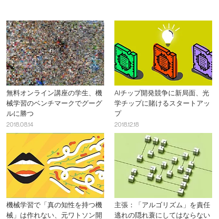
無料オンライン講座の学生、機
AIチップ開発競争に新局面、光
械学習のベンチマークでグーグ
学チップに賭けるスタートアッ
ルに勝つ
プ
2018.08.14
2018.12.18
機械学習で「真の知性を持つ機
主張：「アルゴリズム」を責任
械」は作れない、元ワトソン開
逃れの隠れ蓑にしてはならない