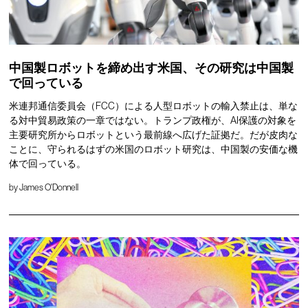
中国製ロボットを締め出す米国、その研究は中国製
で回っている
米連邦通信委員会（FCC）による人型ロボットの輸入禁止は、単な
る対中貿易政策の一章ではない。トランプ政権が、AI保護の対象を
主要研究所からロボットという最前線へ広げた証拠だ。だが皮肉な
ことに、守られるはずの米国のロボット研究は、中国製の安価な機
体で回っている。
by
James O'Donnell