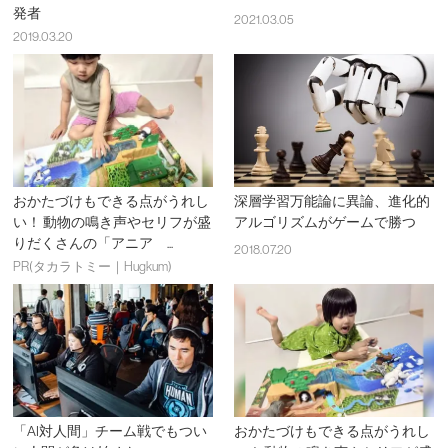
発者
2021.03.05
2019.03.20
おかたづけもできる点がうれし
深層学習万能論に異論、進化的
い！ 動物の鳴き声やセリフが盛
アルゴリズムがゲームで勝つ
りだくさんの「アニア ...
2018.07.20
PR(タカラトミー｜Hugkum)
「AI対人間」チーム戦でもつい
おかたづけもできる点がうれし