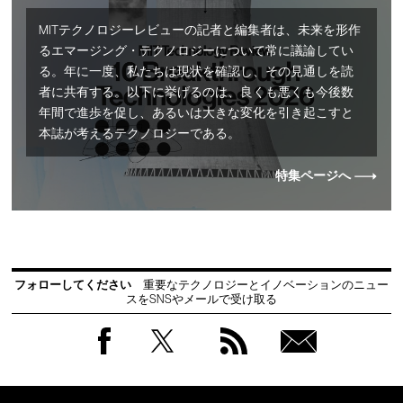
MITテクノロジーレビューの記者と編集者は、未来を形作
るエマージング・テクノロジーについて常に議論してい
る。年に一度、私たちは現状を確認し、その見通しを読
者に共有する。以下に挙げるのは、良くも悪くも今後数
年間で進歩を促し、あるいは大きな変化を引き起こすと
本誌が考えるテクノロジーである。
特集ページへ
フォローしてください
重要なテクノロジーとイノベーションのニュー
スをSNSやメールで受け取る
Facebook
Twitter
RSS
無料
会員
登録