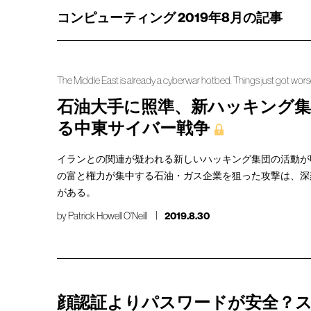
コンピューティング 2019年8月の記事
The Middle East is already a cyberwar hotbed. Things just got wors
石油大手に照準、新ハッキング集
る中東サイバー戦争
イランとの関連が疑われる新しいハッキング集団の活動が
の富と権力が集中する石油・ガス企業を狙った攻撃は、深
がある。
by
Patrick Howell O'Neill
2019.8.30
顔認証よりパスワードが安全？