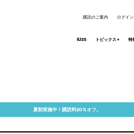
購読のご案内
ログイン
IU35
トピックス
+
特
夏割実施中！購読料20％オフ。