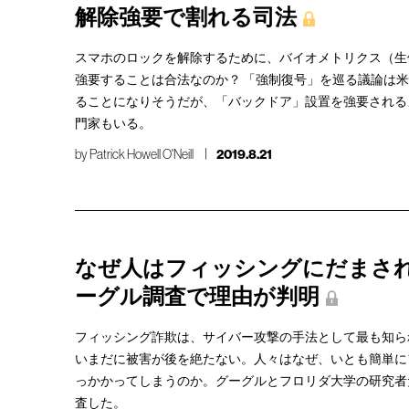
解除強要で割れる司法
スマホのロックを解除するために、バイオメトリクス（生
強要することは合法なのか？ 「強制復号」を巡る議論は
ることになりそうだが、「バックドア」設置を強要される
門家もいる。
by
Patrick Howell O'Neill
2019.8.21
なぜ人はフィッシングにだまさ
ーグル調査で理由が判明
フィッシング詐欺は、サイバー攻撃の手法として最も知ら
いまだに被害が後を絶たない。人々はなぜ、いとも簡単に
っかかってしまうのか。グーグルとフロリダ大学の研究者
査した。