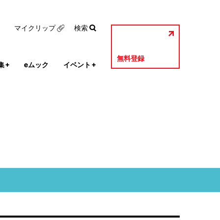
マイクリップ
検索
無料登録
集
+
eムック
イベント
+