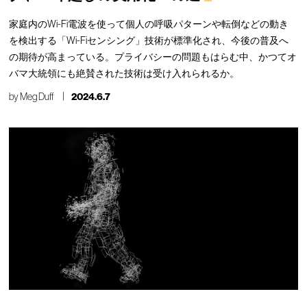
家庭内のWi-Fi電波を使って個人の呼吸パターンや転倒などの動き
を検出する「Wi-Fiセンシング」技術が標準化され、今後の普及へ
の期待が高まっている。プライバシーの問題もはらむ中、かつてオ
バマ大統領にも絶賛された技術は受け入れられるか。
by
Meg Duff
2024.6.7