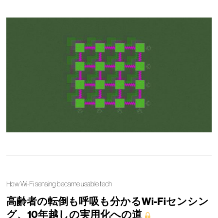
How Wi-Fi sensing became usable tech
高齢者の転倒も呼吸も分かるWi-Fiセンシン
グ、10年越しの実用化への道