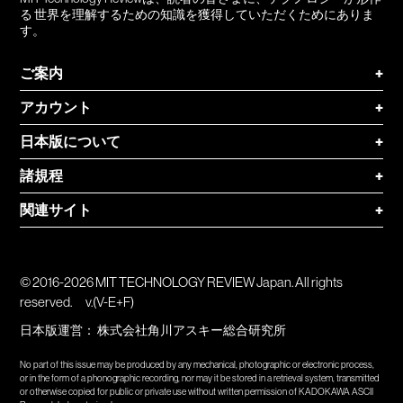
る 世界を理解するための知識を獲得していただくためにありま
す。
ご案内
+
アカウント
+
日本版について
+
諸規程
+
関連サイト
+
© 2016-2026 MIT TECHNOLOGY REVIEW Japan. All rights
reserved.
v.(V-E+F)
日本版運営：
株式会社角川アスキー総合研究所
No part of this issue may be produced by any mechanical, photographic or electronic process,
or in the form of a phonographic recording, nor may it be stored in a retrieval system, transmitted
or otherwise copied for public or private use without written permission of KADOKAWA ASCII