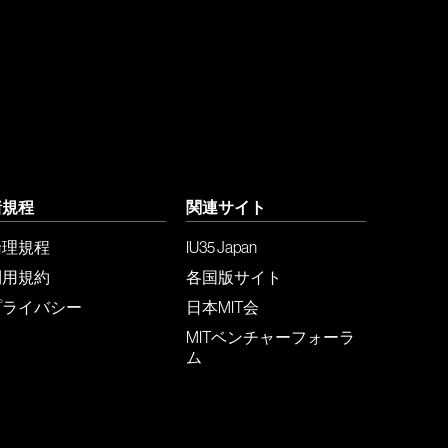
諸規程
関連サイト
倫理規程
IU35 Japan
利用規約
各国版サイト
プライバシー
日本MIT会
MITベンチャーフォーラ
ム