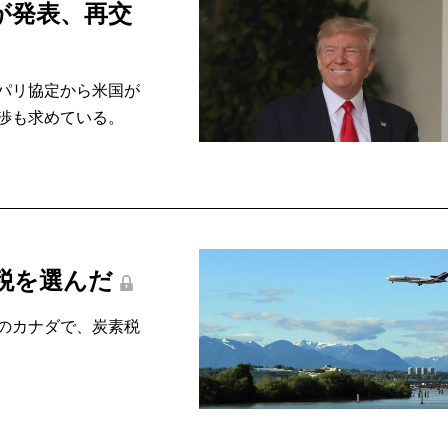
が発表、再交
パリ協定から米国が
渉も求めている。
税を選んだ
のカナダで、炭素税