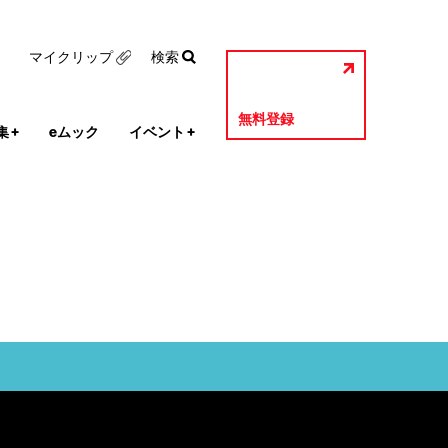
マイクリップ
検索
無料登録
集
+
eムック
イベント
+