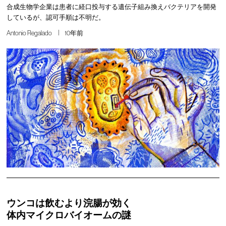
合成生物学企業は患者に経口投与する遺伝子組み換えバクテリアを開発
しているが、認可手順は不明だ。
Antonio Regalado
10年前
ウンコは飲むより浣腸が効く
体内マイクロバイオームの謎