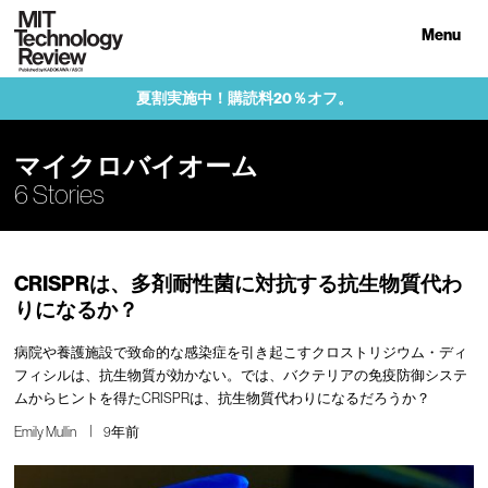
Menu
夏割実施中！購読料20％オフ。
マイクロバイオーム
6 Stories
CRISPRは、多剤耐性菌に対抗する抗生物質代わ
りになるか？
病院や養護施設で致命的な感染症を引き起こすクロストリジウム・ディ
フィシルは、抗生物質が効かない。では、バクテリアの免疫防御システ
ムからヒントを得たCRISPRは、抗生物質代わりになるだろうか？
Emily Mullin
9年前