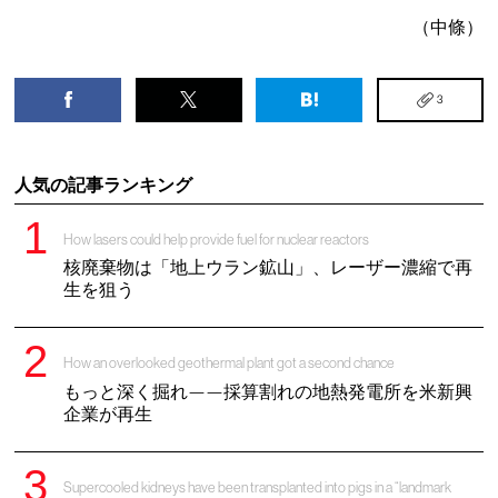
（中條）
3
人気の記事ランキング
How lasers could help provide fuel for nuclear reactors
核廃棄物は「地上ウラン鉱山」、レーザー濃縮で再
生を狙う
How an overlooked geothermal plant got a second chance
もっと深く掘れ——採算割れの地熱発電所を米新興
企業が再生
Supercooled kidneys have been transplanted into pigs in a “landmark