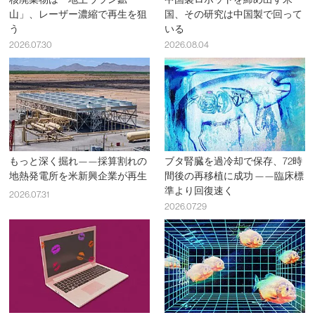
山」、レーザー濃縮で再生を狙
国、その研究は中国製で回って
う
いる
2026.07.30
2026.08.04
もっと深く掘れ——採算割れの
ブタ腎臓を過冷却で保存、72時
地熱発電所を米新興企業が再生
間後の再移植に成功 ——臨床標
準より回復速く
2026.07.31
2026.07.29