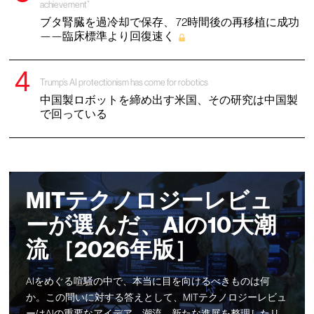
achievement”
ブタ腎臓を過冷却で保存、 72時間後の再移植に成功
——臨床標準より回復速く
Trump’s AI protectionism has come for robotics
中国製ロボットを締め出す米国、その研究は中国製
で回っている
MITテクノロジーレビュ
ーが選んだ、AIの10大潮
流 ［2026年版］
AIをめぐる喧騒の中で、本当に目を向けるべきものは何
か。この問いに対する答えとして、MITテクノロジーレビュ
ーはAIの重要なアイデア、潮流、新たな進展を整理したリ