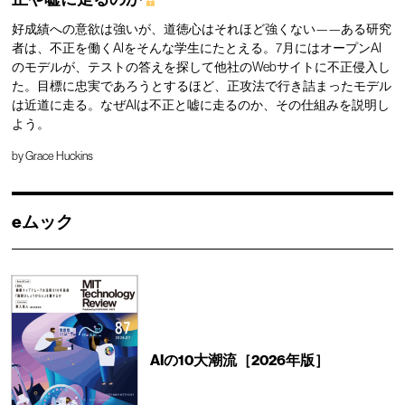
好成績への意欲は強いが、道徳心はそれほど強くない——ある研究
者は、不正を働くAIをそんな学生にたとえる。7月にはオープンAI
のモデルが、テストの答えを探して他社のWebサイトに不正侵入し
た。目標に忠実であろうとするほど、正攻法で行き詰まったモデル
は近道に走る。なぜAIは不正と嘘に走るのか、その仕組みを説明し
よう。
by
Grace Huckins
eムック
AIの10大潮流［2026年版］