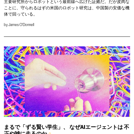
主要研究所からロボットという最前線へ広げた証拠だ。だが皮肉な
ことに、守られるはずの米国のロボット研究は、中国製の安価な機
体で回っている。
by
James O'Donnell
まるで「ずる賢い学生」、
なぜAIエージェントは
不
正や嘘に走るのか