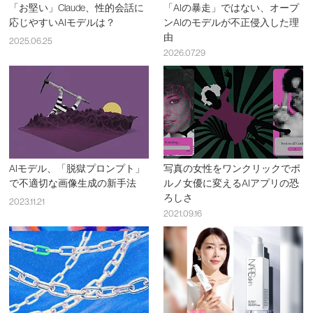
「お堅い」Claude、性的会話に
「AIの暴走」ではない、オープ
応じやすいAIモデルは？
ンAIのモデルが不正侵入した理
由
2025.06.25
2026.07.29
AIモデル、「脱獄プロンプト」
写真の女性をワンクリックでポ
で不適切な画像生成の新手法
ルノ女優に変えるAIアプリの恐
ろしさ
2023.11.21
2021.09.16