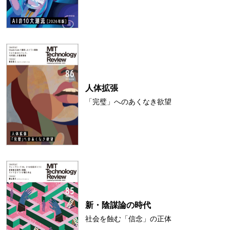
人体拡張
「完璧」へのあくなき欲望
新・陰謀論の時代
社会を蝕む「信念」の正体