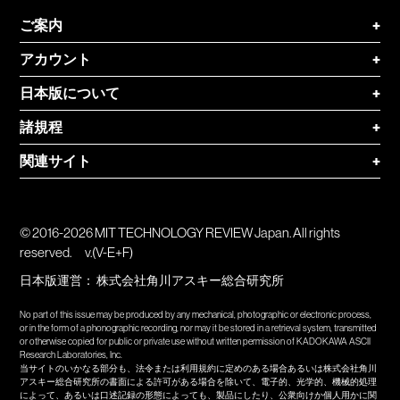
ご案内
+
アカウント
+
日本版について
+
諸規程
+
関連サイト
+
© 2016-2026 MIT TECHNOLOGY REVIEW Japan. All rights
reserved.
v.(V-E+F)
日本版運営：
株式会社角川アスキー総合研究所
No part of this issue may be produced by any mechanical, photographic or electronic process,
or in the form of a phonographic recording, nor may it be stored in a retrieval system, transmitted
or otherwise copied for public or private use without written permission of KADOKAWA ASCII
Research Laboratories, Inc.
当サイトのいかなる部分も、法令または利用規約に定めのある場合あるいは株式会社角川
アスキー総合研究所の書面による許可がある場合を除いて、電子的、光学的、機械的処理
によって、あるいは口述記録の形態によっても、製品にしたり、公衆向けか個人用かに関