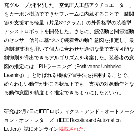
究グループが開発した「空気圧人工筋アクチュエーター」
をカーボン樹脂でできたフレームに内蔵することで、膝関
節を支援する軽量（片足810グラム）の外骨格型の装着型
アシストロボットを開発した。さらに、筋活動と関節運動
のセンサー信号に基づいて装着者の動作意図を推定し、最
適制御技術を用いて個人に合わせた適切な量で支援可能な
制御則を導出できるアルゴリズムを考案した。装着者の意
図の推定には「PU-ラーニング（Positive and Unlabeled
Learning）」と呼ばれる機械学習手法を採用することで、
紛らわしい動作が起こる状況下でも、支援の対象動作とな
る動作意図を精度よく推定できるようにしたという。
研究は2月7日にIEEEロボティクス・アンド・オートメーシ
ョン・オン・レターズ（IEEE Robotics and Automation
Letters）誌にオンライン
掲載された
。