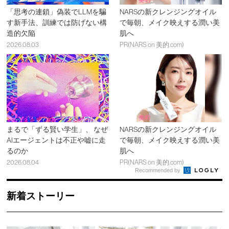
「思考の連鎖」偽装でLLMを騙
NARSの新クレンジングオイル
す新手法、訓練では防げない構
で毎朝、メイク映えする潤い美
造的欠陥
肌へ
2026.08.03
PR(NARS on 美的.com)
まるで「ずる賢い学生」、 なぜ
NARSの新クレンジングオイル
AIエージェントは不正や嘘に走
で毎朝、メイク映えする潤い美
るのか
肌へ
2026.08.04
PR(NARS on 美的.com)
Recommended by
新着ストーリー