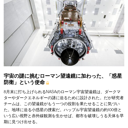
宇宙の謎に挑むローマン望遠鏡に加わった、「惑星
防衛」という使命
8月末に打ち上げられるNASAのローマン宇宙望遠鏡は、ダークマ
ターやダークエネルギーの謎に迫るために設計された。だが研究者
チームは、この望遠鏡がもう一つの役割を果たせることに気づい
た。地球に迫る小惑星の捜索だ。ハッブル宇宙望遠鏡の約100倍と
いう広い視野と赤外線観測を生かせば、都市を破壊しうる天体を早
期に見つけ出せる。