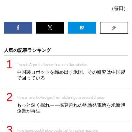
（笹田）
人気の記事ランキング
Trump’s AI protectionism has come for robotics
中国製ロボットを締め出す米国、その研究は中国製
で回っている
How an overlooked geothermal plant got a second chance
もっと深く掘れ——採算割れの地熱発電所を米新興
企業が再生
How lasers could help provide fuel for nuclear reactors