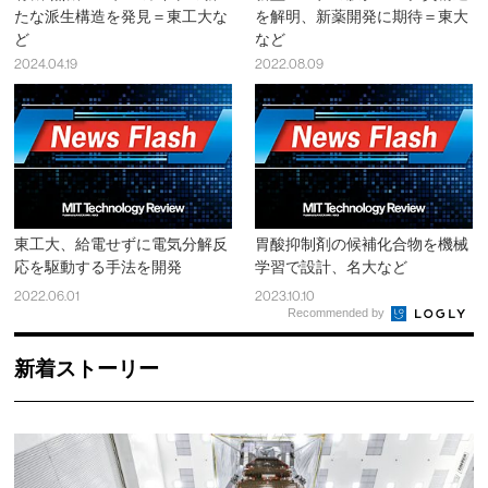
たな派生構造を発見＝東工大な
を解明、新薬開発に期待＝東大
ど
など
2024.04.19
2022.08.09
東工大、給電せずに電気分解反
胃酸抑制剤の候補化合物を機械
応を駆動する手法を開発
学習で設計、名大など
2022.06.01
2023.10.10
Recommended by
新着ストーリー