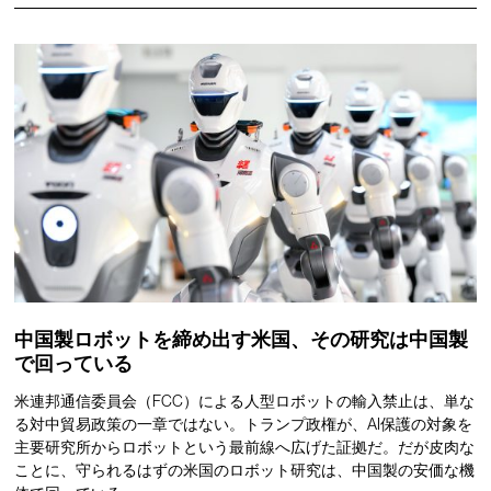
中国製ロボットを締め出す米国、その研究は中国製
で回っている
米連邦通信委員会（FCC）による人型ロボットの輸入禁止は、単な
る対中貿易政策の一章ではない。トランプ政権が、AI保護の対象を
主要研究所からロボットという最前線へ広げた証拠だ。だが皮肉な
ことに、守られるはずの米国のロボット研究は、中国製の安価な機