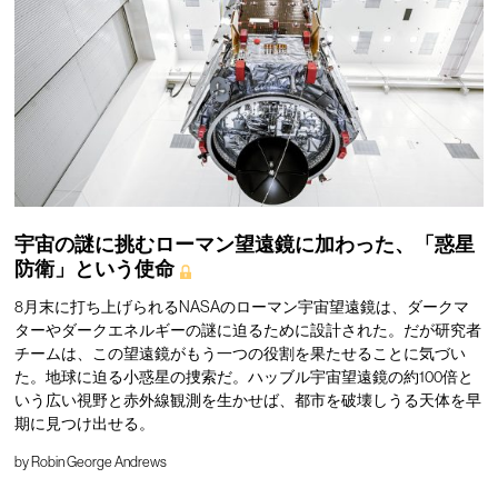
宇宙の謎に挑むローマン望遠鏡に加わった、「惑星
防衛」という使命
8月末に打ち上げられるNASAのローマン宇宙望遠鏡は、ダークマ
ターやダークエネルギーの謎に迫るために設計された。だが研究者
チームは、この望遠鏡がもう一つの役割を果たせることに気づい
た。地球に迫る小惑星の捜索だ。ハッブル宇宙望遠鏡の約100倍と
いう広い視野と赤外線観測を生かせば、都市を破壊しうる天体を早
期に見つけ出せる。
by
Robin George Andrews