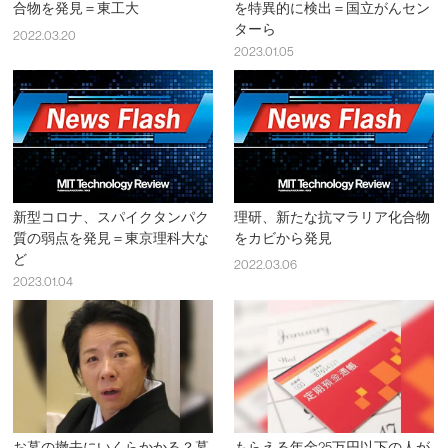
合物を発見＝東工大
を特異的に検出＝国立がんセン
ターら
2022.03.20
2023.01.05
新型コロナ、スパイクタンパク
理研、新たな抗マラリア化合物
質の弱点を発見＝東京理科大な
をカビから発見
ど
2022.03.06
2023.01.04
お墓の撤去にいくらかかる？墓
もらえる年金25万円以下の人が