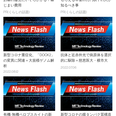
じまい費用
知るべき事
PR(くらしの話題)
PR(くらしの話題)
新型コロナ重症化、「DOCK2」
抗体と近赤外光で病原体を選択
の変異に関連＝大規模ゲノム解
的に駆除＝慈恵医大・横市大
析
2022.07.06
2022.08.12
有機-無機ペロブスカイトの新
新型コロナの膜タンパク質構造