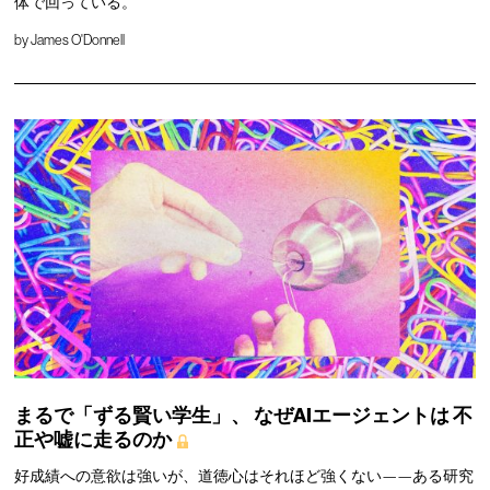
体で回っている。
by
James O'Donnell
まるで「ずる賢い学生」、
なぜAIエージェントは
不
正や嘘に走るのか
好成績への意欲は強いが、道徳心はそれほど強くない——ある研究