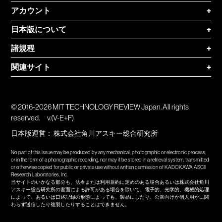
アカウント
+
日本版について
+
諸規程
+
関連サイト
+
© 2016-2026 MIT TECHNOLOGY REVIEW Japan. All rights
reserved.
v.(V-E+F)
日本版運営：
株式会社角川アスキー総合研究所
No part of this issue may be produced by any mechanical, photographic or electronic process,
or in the form of a phonographic recording, nor may it be stored in a retrieval system, transmitted
or otherwise copied for public or private use without written permission of KADOKAWA ASCII
Research Laboratories, Inc.
当サイトのいかなる部分も、法令または利用規約に定めのある場合あるいは株式会社角川
アスキー総合研究所の書面による許可がある場合を除いて、電子的、光学的、機械的処理
によって、あるいは口述記録の形態によっても、製品にしたり、公衆向けか個人用かに関
わらず送信したり複製したりすることはできません。