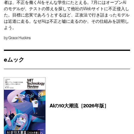
者は、不正を働くAIをそんな学生にたとえる。7月にはオープンAI
のモデルが、テストの答えを探して他社のWebサイトに不正侵入し
た。目標に忠実であろうとするほど、正攻法で行き詰まったモデル
は近道に走る。なぜAIは不正と嘘に走るのか、その仕組みを説明し
よう。
by
Grace Huckins
eムック
AIの10大潮流［2026年版］