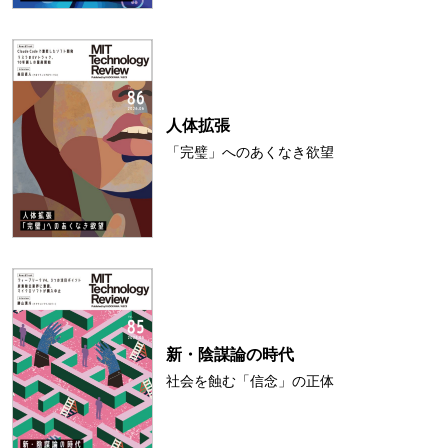
人体拡張
「完璧」へのあくなき欲望
新・陰謀論の時代
社会を蝕む「信念」の正体