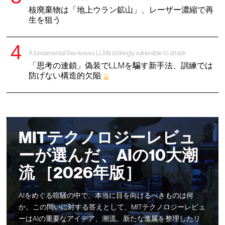
核廃棄物は「地上ウラン鉱山」、レーザー濃縮で再
生を狙う
A fundamental flaw leaves LLMs strikingly vulnerable to attack
「思考の連鎖」偽装でLLMを騙す新手法、訓練では
防げない構造的欠陥
MITテクノロジーレビュ
ーが選んだ、AIの10大潮
流 ［2026年版］
AIをめぐる喧騒の中で、本当に目を向けるべきものは何
か。この問いに対する答えとして、MITテクノロジーレビュ
ーはAIの重要なアイデア、潮流、新たな進展を整理したリ