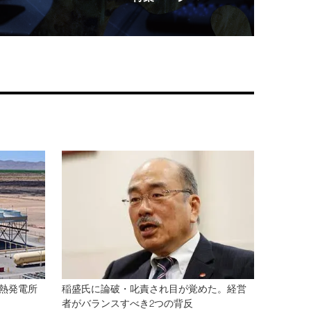
熱発電所
稲盛氏に論破・叱責され目が覚めた。経営
者がバランスすべき2つの背反