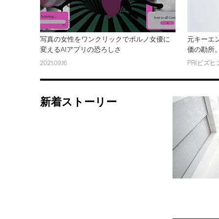
写真の女性をワンクリックでポルノ女優に
元キーエ
変えるAIアプリの恐ろしさ
価の勘所。
2021.09.16
PR(ビズヒ
新着ストーリー