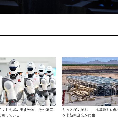
ボットを締め出す米国、その研究
もっと深く掘れ——採算割れの地
で回っている
を米新興企業が再生