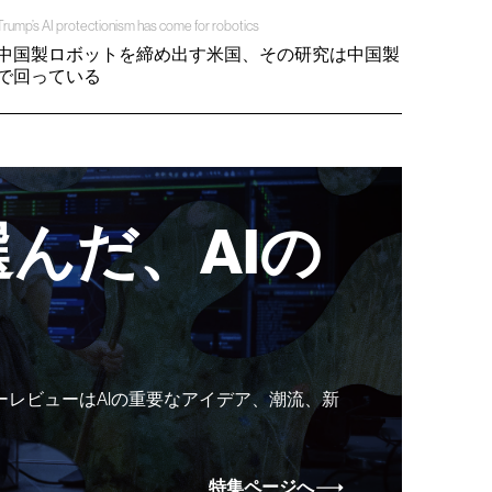
Trump’s AI protectionism has come for robotics
中国製ロボットを締め出す米国、その研究は中国製
で回っている
んだ、AIの
ーレビューはAIの重要なアイデア、潮流、新
特集ページへ