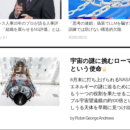
ンス人事25年のプロが語る人事評
「思考の連鎖」偽装でLLMを騙す
「組織を腐らせるNG評価」とは...
訓練では防げない構造的欠陥
ント)
2026.08.03
宇宙の謎に挑むロー
という使命
8月末に打ち上げられるNA
エネルギーの謎に迫るため
もう一つの役割を果たせる
ブル宇宙望遠鏡の約100倍
しうる天体を早期に見つけ
by
Robin George Andrews