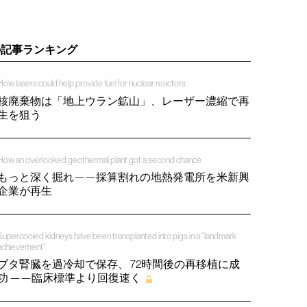
の記事ランキング
How lasers could help provide fuel for nuclear reactors
核廃棄物は「地上ウラン鉱山」、レーザー濃縮で再
生を狙う
How an overlooked geothermal plant got a second chance
もっと深く掘れ——採算割れの地熱発電所を米新興
企業が再生
Supercooled kidneys have been transplanted into pigs in a “landmark
achievement”
ブタ腎臓を過冷却で保存、 72時間後の再移植に成
功 ——臨床標準より回復速く