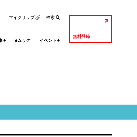
マイクリップ
検索
無料登録
集
+
eムック
イベント
+