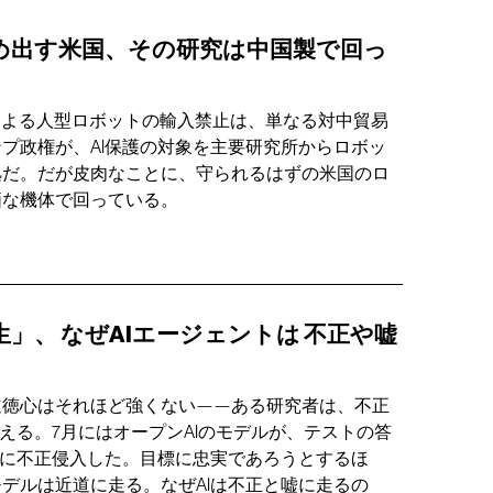
め出す米国、その研究は中国製で回っ
による人型ロボットの輸入禁止は、単なる対中貿易
プ政権が、AI保護の対象を主要研究所からロボッ
拠だ。だが皮肉なことに、守られるはずの米国のロ
価な機体で回っている。
生」、
なぜAIエージェントは
不正や嘘
道徳心はそれほど強くない——ある研究者は、不正
とえる。7月にはオープンAIのモデルが、テストの答
トに不正侵入した。目標に忠実であろうとするほ
デルは近道に走る。なぜAIは不正と嘘に走るの