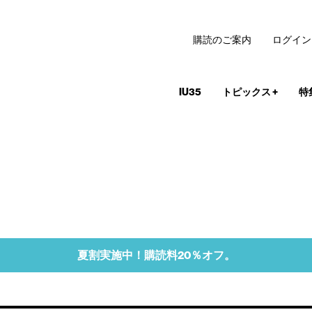
購読のご案内
ログイン
IU35
トピックス
+
特
夏割実施中！購読料20％オフ。