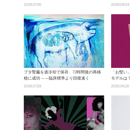
2026.07.30
2026.08.04
ブタ腎臓を過冷却で保存、72時間後の再移
「お堅い」
植に成功 ——臨床標準より回復速く
モデルは
2026.07.29
2025.06.25