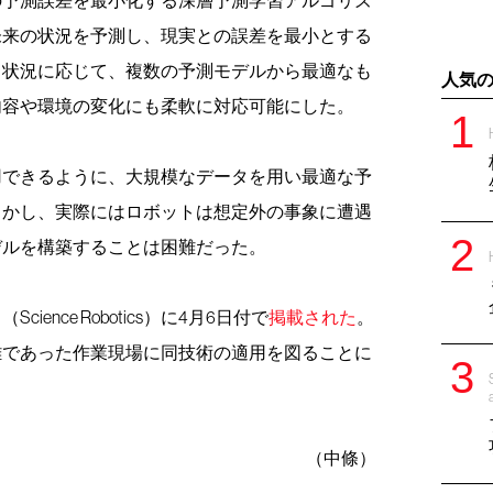
未来の状況を予測し、現実との誤差を最小とする
、状況に応じて、複数の予測モデルから最適なも
人気
内容や環境の変化にも柔軟に対応可能にした。
用できるように、大規模なデータを用い最適な予
しかし、実際にはロボットは想定外の事象に遭遇
デルを構築することは困難だった。
nce Robotics）に4月6日付で
掲載された
。
難であった作業現場に同技術の適用を図ることに
。
（中條）