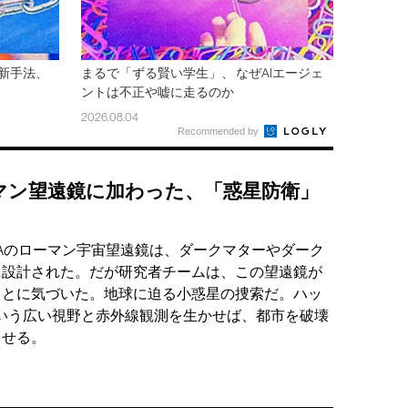
新手法、
まるで「ずる賢い学生」、 なぜAIエージェ
ントは不正や嘘に走るのか
2026.08.04
Recommended by
マン望遠鏡に加わった、「惑星防衛」
SAのローマン宇宙望遠鏡は、ダークマターやダーク
に設計された。だが研究者チームは、この望遠鏡が
ことに気づいた。地球に迫る小惑星の捜索だ。ハッ
という広い視野と赤外線観測を生かせば、都市を破壊
出せる。