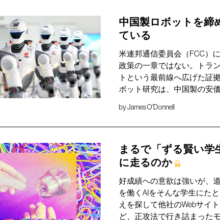
中国製ロボットを締
ている
米連邦通信委員会（FCC）
政策の一章ではない。トラン
トという最前線へ広げた証
ボット研究は、中国製の安
by
James O'Donnell
まるで「ずる賢い学
に走るのか
好成績への意欲は強いが、
を働くAIをそんな学生にた
えを探して他社のWebサイ
ど、正攻法で行き詰まったモ