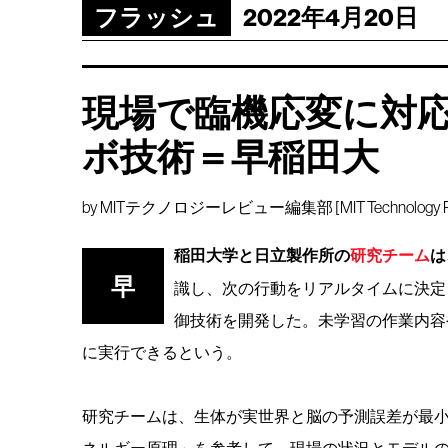
フラッシュ
2022年4月20日
現場で臨機応変に対
ボ技術＝早稲田大
by
MITテクノロジーレビュー編集部 [MIT Technology Rev
稲田大学と日立製作所の
研究チーム
は
早
識し、次の行動をリアルタイムに決定
御技術を開発した。未学習の作業内容
に実行できるという。
研究チームは、生体が実世界と脳の予測誤差が最
ネルギー原理」を参考して、現場の状況とモデル