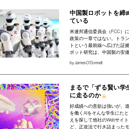
中国製ロボットを締
ている
米連邦通信委員会（FCC）
政策の一章ではない。トラン
トという最前線へ広げた証
ボット研究は、中国製の安
by
James O'Donnell
まるで「ずる賢い学
に走るのか
好成績への意欲は強いが、
を働くAIをそんな学生にた
えを探して他社のWebサイ
ど、正攻法で行き詰まったモ