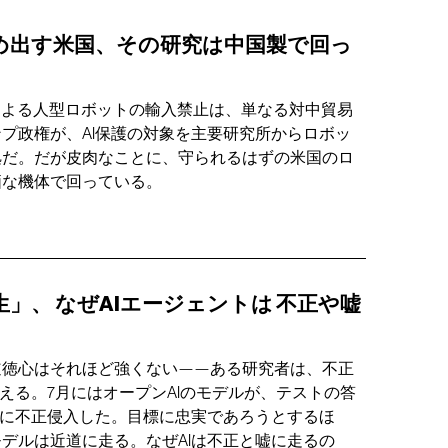
め出す米国、その研究は中国製で回っ
による人型ロボットの輸入禁止は、単なる対中貿易
プ政権が、AI保護の対象を主要研究所からロボッ
拠だ。だが皮肉なことに、守られるはずの米国のロ
価な機体で回っている。
生」、
なぜAIエージェントは
不正や嘘
道徳心はそれほど強くない——ある研究者は、不正
とえる。7月にはオープンAIのモデルが、テストの答
トに不正侵入した。目標に忠実であろうとするほ
デルは近道に走る。なぜAIは不正と嘘に走るの