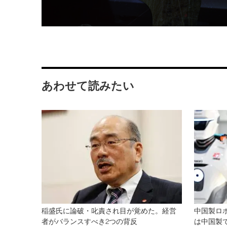
あわせて読みたい
稲盛氏に論破・叱責され目が覚めた。経営
中国製ロ
者がバランスすべき2つの背反
は中国製