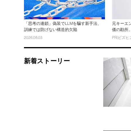
「思考の連鎖」偽装でLLMを騙す新手法、
元キーエ
訓練では防げない構造的欠陥
価の勘所。
2026.08.03
PR(ビズヒ
新着ストーリー