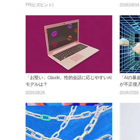
PR(ビズヒント)
2026.08.04
「お堅い」Claude、性的会話に応じやすいAI
「AIの暴
モデルは？
が不正侵
2025.06.25
2026.07.29