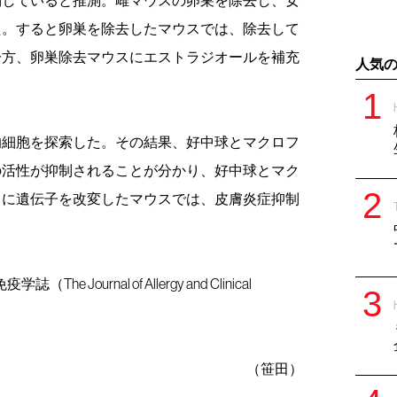
た。すると卵巣を除去したマウスでは、除去して
一方、卵巣除去マウスにエストラジオールを補充
人気
的細胞を探索した。その結果、好中球とマクロフ
の活性が抑制されることが分かり、好中球とマク
うに遺伝子を改変したマウスでは、皮膚炎症抑制
rnal of Allergy and Clinical
（笹田）