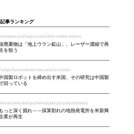
の記事ランキング
How lasers could help provide fuel for nuclear reactors
核廃棄物は「地上ウラン鉱山」、レーザー濃縮で再
生を狙う
Trump’s AI protectionism has come for robotics
中国製ロボットを締め出す米国、その研究は中国製
で回っている
How an overlooked geothermal plant got a second chance
もっと深く掘れ——採算割れの地熱発電所を米新興
企業が再生