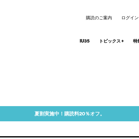
購読のご案内
ログイン
IU35
トピックス
+
特
夏割実施中！購読料20％オフ。