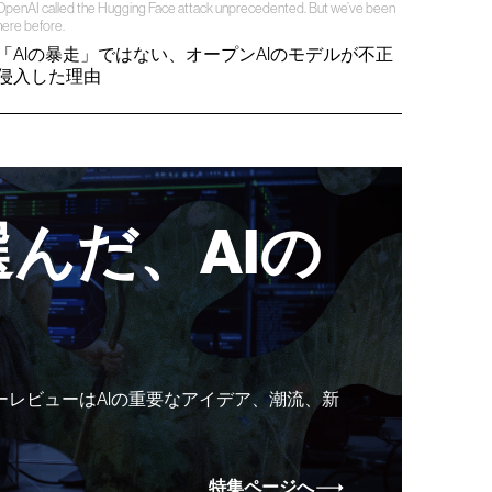
OpenAI called the Hugging Face attack unprecedented. But we’ve been
here before.
「AIの暴走」ではない、オープンAIのモデルが不正
侵入した理由
んだ、AIの
ーレビューはAIの重要なアイデア、潮流、新
特集ページへ