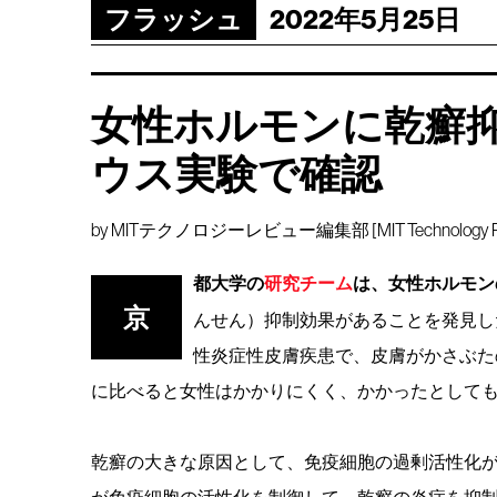
フラッシュ
2022年5月25日
女性ホルモンに乾癬
ウス実験で確認
by
MITテクノロジーレビュー編集部 [MIT Technology Rev
都大学の
研究チーム
は、女性ホルモン
京
んせん）抑制効果があることを発見し
性炎症性皮膚疾患で、皮膚がかさぶた
に比べると女性はかかりにくく、かかったとして
乾癬の大きな原因として、免疫細胞の過剰活性化
が免疫細胞の活性化を制御して、乾癬の炎症を抑