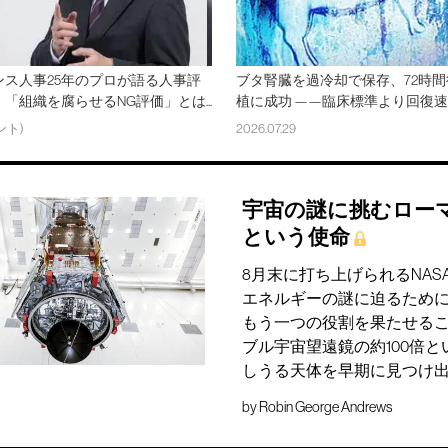
ンス人事25年のプロが語る人事評
ブタ腎臓を過冷却で保存、72時
「組織を腐らせるNG評価」とは...
植に成功 ——臨床標準より回復
ント)
2026.07.29
宇宙の謎に挑むロー
という使命
8月末に打ち上げられるNA
エネルギーの謎に迫るため
もう一つの役割を果たせる
ブル宇宙望遠鏡の約100倍
しうる天体を早期に見つけ
by
Robin George Andrews