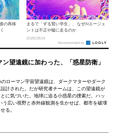
間後の再移
まるで「ずる賢い学生」、 なぜAIエージェ
速く
ントは不正や嘘に走るのか
2026.08.04
Recommended by
マン望遠鏡に加わった、「惑星防衛」
SAのローマン宇宙望遠鏡は、ダークマターやダーク
に設計された。だが研究者チームは、この望遠鏡が
ことに気づいた。地球に迫る小惑星の捜索だ。ハッ
という広い視野と赤外線観測を生かせば、都市を破壊
出せる。