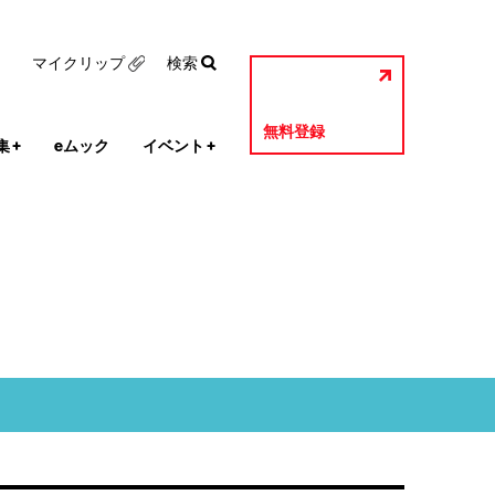
マイクリップ
検索
無料登録
集
+
eムック
イベント
+