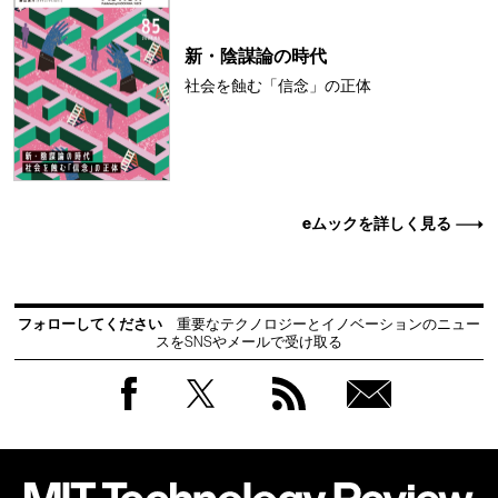
新・陰謀論の時代
社会を蝕む「信念」の正体
eムックを詳しく見る
フォローしてください
重要なテクノロジーとイノベーションのニュー
スをSNSやメールで受け取る
Facebook
Twitter
RSS
無料
会員
登録