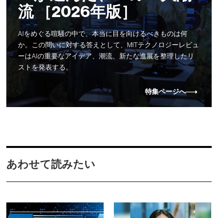
流 ［2026年版］
AIをめぐる喧騒の中で、本当に目を向けるべきものは何
か。この問いに対する答えとして、MITテクノロジーレビュ
ーはAIの重要なアイデア、潮流、新たな進展を整理したリ
ストを発表する。
特集ページへ
あわせて読みたい