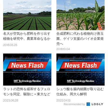
名大が空気から肥料を作り出す
合成肥料に代わる植物向け善玉
植物を研究中、農業革命なるか
菌、ゲイツ支援のバイオ企業発
売へ
2018.05.25
2018.10.04
ラットの恐怖を緩和するフェロ
シュウ酸を腸内細菌が取り込む
モンを同定、駆除に＝東大など
仕組み、岡大ら解明
2023.06.28
2023.04.13
Recommended by