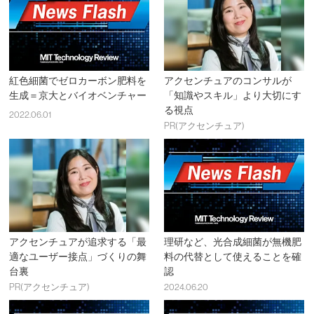
紅色細菌でゼロカーボン肥料を
アクセンチュアのコンサルが
生成＝京大とバイオベンチャー
「知識やスキル」より大切にす
る視点
2022.06.01
PR(アクセンチュア)
アクセンチュアが追求する「最
理研など、光合成細菌が無機肥
適なユーザー接点」づくりの舞
料の代替として使えることを確
台裏
認
PR(アクセンチュア)
2024.06.20