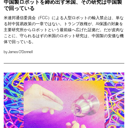
中国製ロボットを締め出す米国、その研究は中国製
で回っている
米連邦通信委員会（FCC）による人型ロボットの輸入禁止は、単な
る対中貿易政策の一章ではない。トランプ政権が、AI保護の対象を
主要研究所からロボットという最前線へ広げた証拠だ。だが皮肉な
ことに、守られるはずの米国のロボット研究は、中国製の安価な機
体で回っている。
by
James O'Donnell