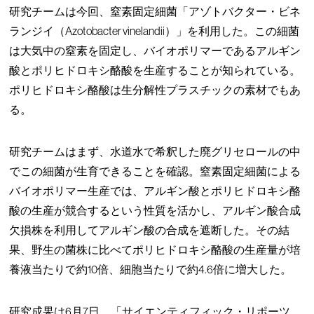
研究チームは今回、窒素固定細菌「アゾトバクター・ビネ
ランジイ（Azotobacter vinelandii）」を利用した。この細菌
は大気中の窒素を固定し、バイオポリマーであるアルギン
酸とポリヒドロキシ酪酸を生産することが知られている。
ポリヒドロキシ酪酸は生分解性プラスチックの素材でもあ
る。
研究チームはまず、水道水で希釈した廃グリセロールの中
でこの細菌が生育できることを確認。窒素固定細菌による
バイオポリマー生産では、アルギン酸とポリヒドロキシ酪
酸の生産が競合するという性質を活かし、アルギン酸合成
欠損株を利用してアルギン酸の合成を遮断した。その結
果、野生の菌株に比べてポリヒドロキシ酪酸の生産量が培
養液当たりで約10倍、細胞当たりで約4.6倍に増大した。
研究成果は6月7日、「サイエンティフィック・リポーツ