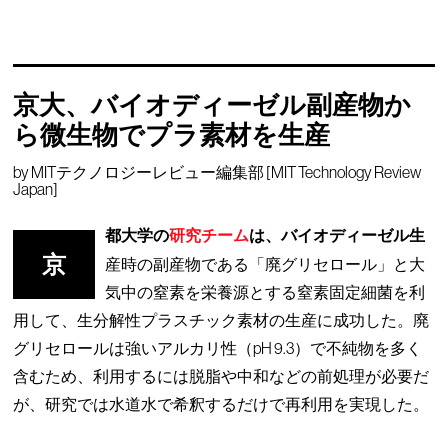
京大、バイオディーゼル副産物か
ら微生物でプラ素材を生産
by
MITテクノロジーレビュー編集部 [MIT Technology Review
Japan]
都大学の
研究チーム
は、バイオディーゼル生
京
産時の副産物である「廃グリセロール」と大
気中の窒素を栄養源とする窒素固定細菌を利
用して、生分解性プラスチック素材の生産に成功した。廃
グリセロールは強いアルカリ性（pH 9.3）で不純物を多く
含むため、利用するには脱脂や中和などの前処理が必要だ
が、研究では水道水で希釈するだけで再利用を実現した。