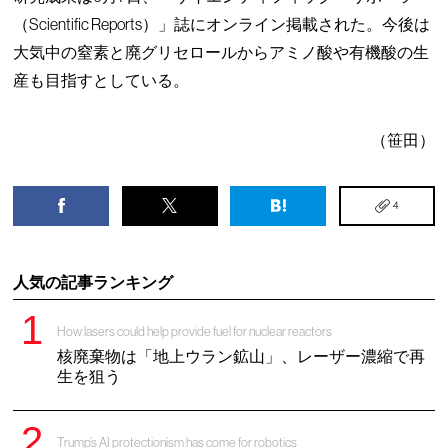
（Scientific Reports）」誌にオンライン掲載された。今後は
大気中の窒素と廃グリセロールからアミノ酸や有機酸の生
産も目指すとしている。
（笹田）
4
人気の記事ランキング
How lasers could help provide fuel for nuclear reactors
核廃棄物は「地上ウラン鉱山」、レーザー濃縮で再
生を狙う
Trump’s AI protectionism has come for robotics