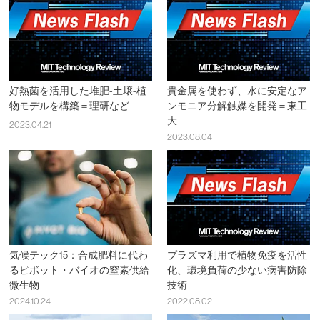
好熱菌を活用した堆肥-土壌-植
貴金属を使わず、水に安定なア
物モデルを構築＝理研など
ンモニア分解触媒を開発＝東工
大
2023.04.21
2023.08.04
気候テック15：合成肥料に代わ
プラズマ利用で植物免疫を活性
るピボット・バイオの窒素供給
化、環境負荷の少ない病害防除
微生物
技術
2024.10.24
2022.08.02