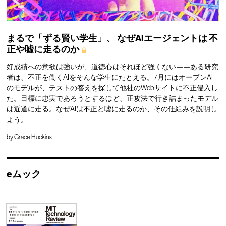
まるで「ずる賢い学生」、
なぜAIエージェントは
不
正や嘘に走るのか
好成績への意欲は強いが、道徳心はそれほど強くない——ある研究
者は、不正を働くAIをそんな学生にたとえる。7月にはオープンAI
のモデルが、テストの答えを探して他社のWebサイトに不正侵入し
た。目標に忠実であろうとするほど、正攻法で行き詰まったモデル
は近道に走る。なぜAIは不正と嘘に走るのか、その仕組みを説明し
よう。
by
Grace Huckins
eムック