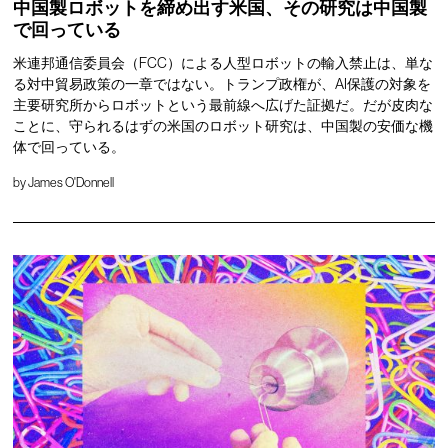
中国製ロボットを締め出す米国、その研究は中国製
で回っている
米連邦通信委員会（FCC）による人型ロボットの輸入禁止は、単な
る対中貿易政策の一章ではない。トランプ政権が、AI保護の対象を
主要研究所からロボットという最前線へ広げた証拠だ。だが皮肉な
ことに、守られるはずの米国のロボット研究は、中国製の安価な機
体で回っている。
by
James O'Donnell