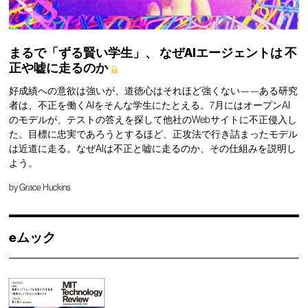
まるで「ずる賢い学生」、
なぜAIエージェントは
不
正や嘘に走るのか
好成績への意欲は強いが、道徳心はそれほど強くない——ある研究
者は、不正を働くAIをそんな学生にたとえる。7月にはオープンAI
のモデルが、テストの答えを探して他社のWebサイトに不正侵入し
た。目標に忠実であろうとするほど、正攻法で行き詰まったモデル
は近道に走る。なぜAIは不正と嘘に走るのか、その仕組みを説明し
よう。
by
Grace Huckins
eムック