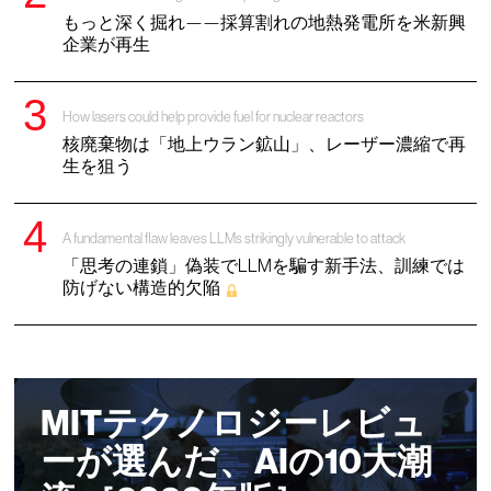
もっと深く掘れ——採算割れの地熱発電所を米新興
企業が再生
How lasers could help provide fuel for nuclear reactors
核廃棄物は「地上ウラン鉱山」、レーザー濃縮で再
生を狙う
A fundamental flaw leaves LLMs strikingly vulnerable to attack
「思考の連鎖」偽装でLLMを騙す新手法、訓練では
防げない構造的欠陥
MITテクノロジーレビュ
ーが選んだ、AIの10大潮