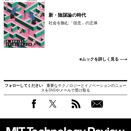
新・陰謀論の時代
社会を蝕む「信念」の正体
eムックを詳しく見る
フォローしてください
重要なテクノロジーとイノベーションのニュー
スをSNSやメールで受け取る
Facebook
Twitter
RSS
無料
会員
登録