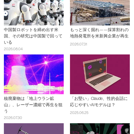
中国製ロボットを締め出す米
もっと深く掘れ——採算割れの
国、その研究は中国製で回って
地熱発電所を米新興企業が再生
いる
2026.07.31
2026.08.04
核廃棄物は「地上ウラン鉱
「お堅い」Claude、性的会話に
山」、レーザー濃縮で再生を狙
応じやすいAIモデルは？
う
2025.06.25
2026.07.30