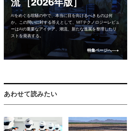
流 ［2026年版］
AIをめぐる喧騒の中で、本当に目を向けるべきものは何
か。この問いに対する答えとして、MITテクノロジーレビュ
ーはAIの重要なアイデア、潮流、新たな進展を整理したリ
ストを発表する。
特集ページへ
あわせて読みたい