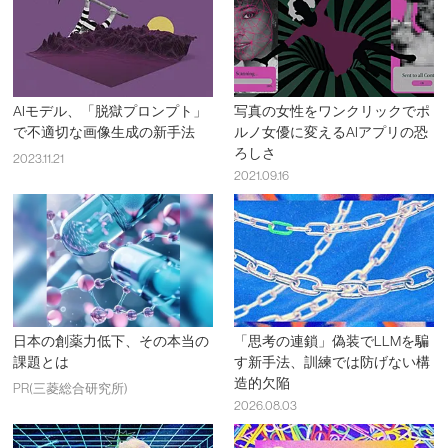
AIモデル、「脱獄プロンプト」
写真の女性をワンクリックでポ
で不適切な画像生成の新手法
ルノ女優に変えるAIアプリの恐
ろしさ
2023.11.21
2021.09.16
日本の創薬力低下、その本当の
「思考の連鎖」偽装でLLMを騙
課題とは
す新手法、訓練では防げない構
造的欠陥
PR(三菱総合研究所)
2026.08.03