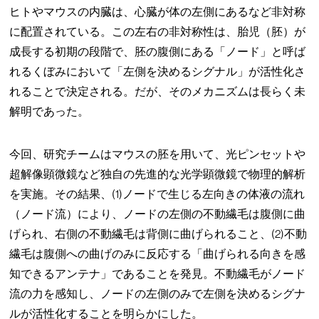
ヒトやマウスの内臓は、心臓が体の左側にあるなど非対称
に配置されている。この左右の非対称性は、胎児（胚）が
成長する初期の段階で、胚の腹側にある「ノード」と呼ば
れるくぼみにおいて「左側を決めるシグナル」が活性化さ
れることで決定される。だが、そのメカニズムは長らく未
解明であった。
今回、研究チームはマウスの胚を用いて、光ピンセットや
超解像顕微鏡など独自の先進的な光学顕微鏡で物理的解析
を実施。その結果、(1)ノードで生じる左向きの体液の流れ
（ノード流）により、ノードの左側の不動繊毛は腹側に曲
げられ、右側の不動繊毛は背側に曲げられること、(2)不動
繊毛は腹側への曲げのみに反応する「曲げられる向きを感
知できるアンテナ」であることを発見。不動繊毛がノード
流の力を感知し、ノードの左側のみで左側を決めるシグナ
ルが活性化することを明らかにした。