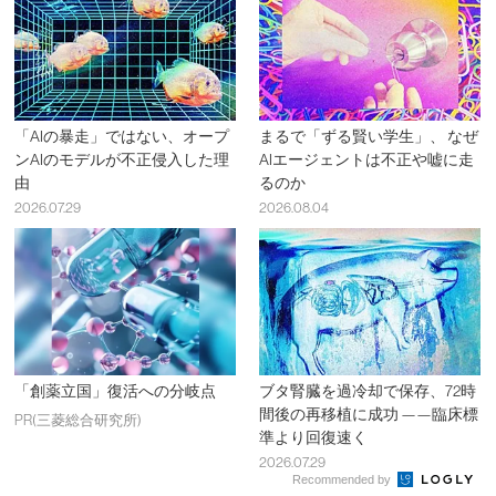
「AIの暴走」ではない、オープ
まるで「ずる賢い学生」、 なぜ
ンAIのモデルが不正侵入した理
AIエージェントは不正や嘘に走
由
るのか
2026.07.29
2026.08.04
「創薬立国」復活への分岐点
ブタ腎臓を過冷却で保存、72時
間後の再移植に成功 ——臨床標
PR(三菱総合研究所)
準より回復速く
2026.07.29
Recommended by