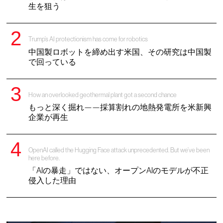
生を狙う
Trump’s AI protectionism has come for robotics
中国製ロボットを締め出す米国、その研究は中国製
で回っている
How an overlooked geothermal plant got a second chance
もっと深く掘れ——採算割れの地熱発電所を米新興
企業が再生
OpenAI called the Hugging Face attack unprecedented. But we’ve been
here before.
「AIの暴走」ではない、オープンAIのモデルが不正
侵入した理由