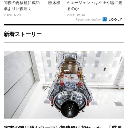
間後の再移植に成功 ——臨床標
AIエージェントは不正や嘘に走
準より回復速く
るのか
2026.07.29
2026.08.04
Recommended by
新着ストーリー