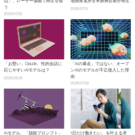
山」、レーザー濃縮で再生を狙
地熱発電所を米新興企業が再生
う
2026.07.31
2026.07.30
「お堅い」Claude、性的会話に
「AIの暴走」ではない、オープ
応じやすいAIモデルは？
ンAIのモデルが不正侵入した理
由
2025.06.25
2026.07.29
AIモデル、「脱獄プロンプト」
1日だけ働きたい、を叶える求