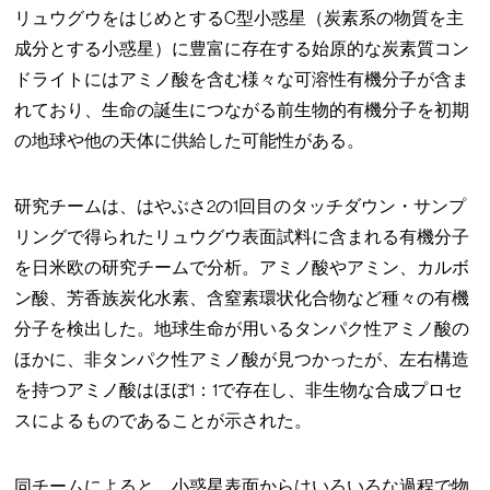
リュウグウをはじめとするC型小惑星（炭素系の物質を主
成分とする小惑星）に豊富に存在する始原的な炭素質コン
ドライトにはアミノ酸を含む様々な可溶性有機分子が含ま
れており、生命の誕生につながる前生物的有機分子を初期
の地球や他の天体に供給した可能性がある。
研究チームは、はやぶさ2の1回目のタッチダウン・サンプ
リングで得られたリュウグウ表面試料に含まれる有機分子
を日米欧の研究チームで分析。アミノ酸やアミン、カルボ
ン酸、芳香族炭化水素、含窒素環状化合物など種々の有機
分子を検出した。地球生命が用いるタンパク性アミノ酸の
ほかに、非タンパク性アミノ酸が見つかったが、左右構造
を持つアミノ酸はほぼ1：1で存在し、非生物な合成プロセ
スによるものであることが示された。
同チームによると、小惑星表面からはいろいろな過程で物