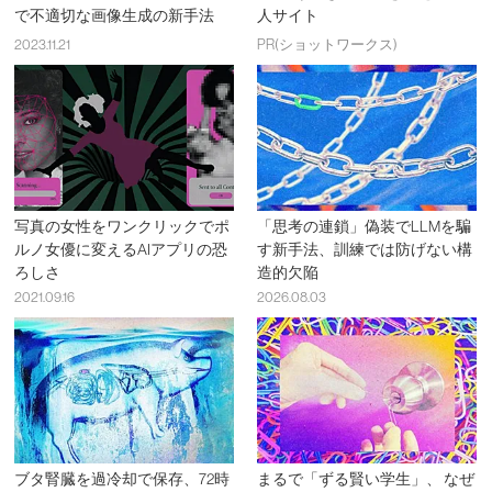
で不適切な画像生成の新手法
人サイト
2023.11.21
PR(ショットワークス)
写真の女性をワンクリックでポ
「思考の連鎖」偽装でLLMを騙
ルノ女優に変えるAIアプリの恐
す新手法、訓練では防げない構
ろしさ
造的欠陥
2021.09.16
2026.08.03
ブタ腎臓を過冷却で保存、72時
まるで「ずる賢い学生」、 なぜ