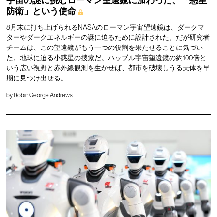
宇宙の謎に挑むローマン望遠鏡に加わった、「惑星
防衛」という使命
8月末に打ち上げられるNASAのローマン宇宙望遠鏡は、ダークマ
ターやダークエネルギーの謎に迫るために設計された。だが研究者
チームは、この望遠鏡がもう一つの役割を果たせることに気づい
た。地球に迫る小惑星の捜索だ。ハッブル宇宙望遠鏡の約100倍と
いう広い視野と赤外線観測を生かせば、都市を破壊しうる天体を早
期に見つけ出せる。
by
Robin George Andrews