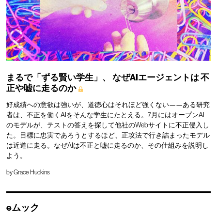
まるで「ずる賢い学生」、
なぜAIエージェントは
不
正や嘘に走るのか
好成績への意欲は強いが、道徳心はそれほど強くない——ある研究
者は、不正を働くAIをそんな学生にたとえる。7月にはオープンAI
のモデルが、テストの答えを探して他社のWebサイトに不正侵入し
た。目標に忠実であろうとするほど、正攻法で行き詰まったモデル
は近道に走る。なぜAIは不正と嘘に走るのか、その仕組みを説明し
よう。
by
Grace Huckins
eムック