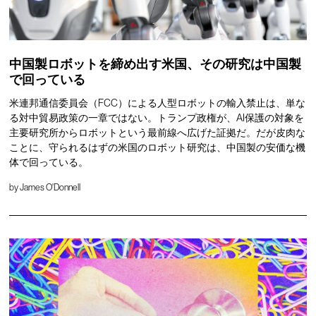
中国製ロボットを締め出す米国、その研究は中国製
で回っている
米連邦通信委員会（FCC）による人型ロボットの輸入禁止は、単な
る対中貿易政策の一章ではない。トランプ政権が、AI保護の対象を
主要研究所からロボットという最前線へ広げた証拠だ。だが皮肉な
ことに、守られるはずの米国のロボット研究は、中国製の安価な機
体で回っている。
by
James O'Donnell