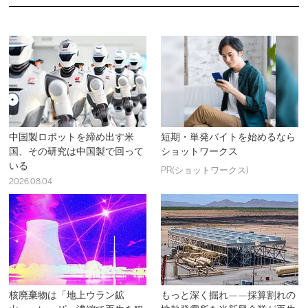
中国製ロボットを締め出す米
短期・単発バイトを始めるなら
国、その研究は中国製で回って
ショットワークス
いる
PR(ショットワークス)
2026.08.04
核廃棄物は「地上ウラン鉱
もっと深く掘れ——採算割れの