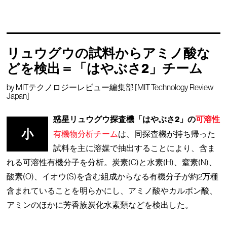
リュウグウの試料からアミノ酸な
どを検出＝「はやぶさ2」チーム
by
MITテクノロジーレビュー編集部 [MIT Technology Review
Japan]
惑星リュウグウ探査機「はやぶさ2」の
可溶性
小
有機物分析チーム
は、同探査機が持ち帰った
試料を主に溶媒で抽出することにより、含ま
れる可溶性有機分子を分析。炭素(C)と水素(H)、窒素(N)、
酸素(O)、イオウ(S)を含む組成からなる有機分子が約2万種
含まれていることを明らかにし、アミノ酸やカルボン酸、
アミンのほかに芳香族炭化水素類などを検出した。