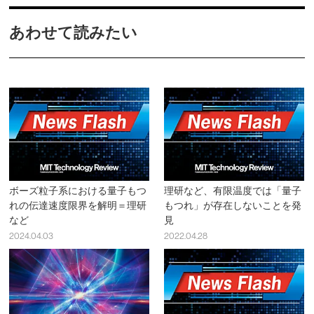
あわせて読みたい
ボーズ粒子系における量子もつ
理研など、有限温度では「量子
れの伝達速度限界を解明＝理研
もつれ」が存在しないことを発
など
見
2024.04.03
2022.04.28