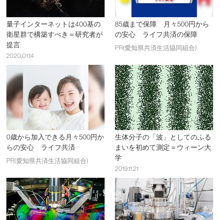
量子インターネットは400基の
85歳まで保障 月々500円から
衛星群で構築すべき＝研究者が
の安心 ライフ共済の保障
提言
PR(愛知県共済生活協同組合)
2020.01.14
0歳から加入できる月々500円か
生体分子の「波」としてのふる
らの安心 ライフ共済
まいを初めて測定＝ウィーン大
学
PR(愛知県共済生活協同組合)
2019.11.21