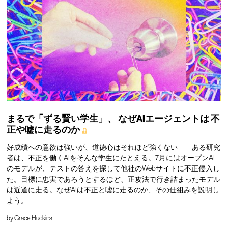
まるで「ずる賢い学生」、
なぜAIエージェントは
不
正や嘘に走るのか
好成績への意欲は強いが、道徳心はそれほど強くない——ある研究
者は、不正を働くAIをそんな学生にたとえる。7月にはオープンAI
のモデルが、テストの答えを探して他社のWebサイトに不正侵入し
た。目標に忠実であろうとするほど、正攻法で行き詰まったモデル
は近道に走る。なぜAIは不正と嘘に走るのか、その仕組みを説明し
よう。
by
Grace Huckins