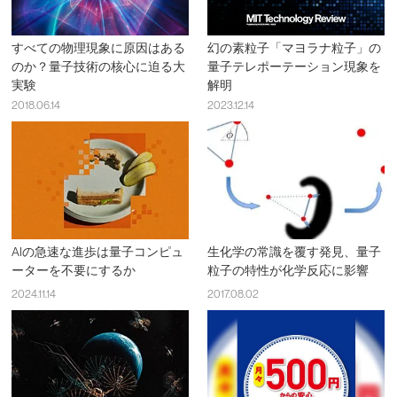
すべての物理現象に原因はある
幻の素粒子「マヨラナ粒子」の
のか？量子技術の核心に迫る大
量子テレポーテーション現象を
実験
解明
2018.06.14
2023.12.14
AIの急速な進歩は量子コンピュ
生化学の常識を覆す発見、量子
ーターを不要にするか
粒子の特性が化学反応に影響
2024.11.14
2017.08.02