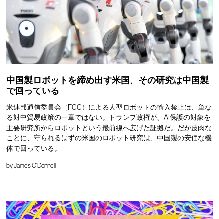
中国製ロボットを締め出す米国、その研究は中国製
で回っている
米連邦通信委員会（FCC）による人型ロボットの輸入禁止は、単な
る対中貿易政策の一章ではない。トランプ政権が、AI保護の対象を
主要研究所からロボットという最前線へ広げた証拠だ。だが皮肉な
ことに、守られるはずの米国のロボット研究は、中国製の安価な機
体で回っている。
by
James O'Donnell