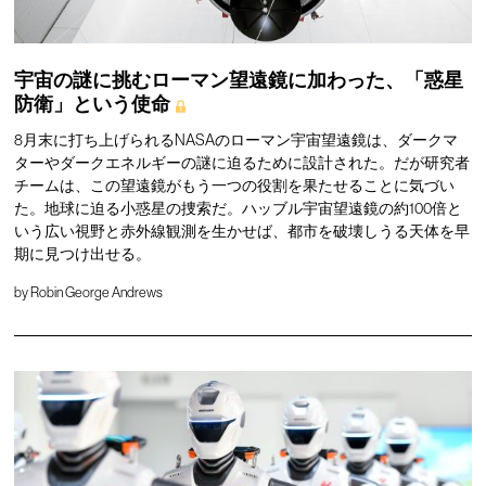
宇宙の謎に挑むローマン望遠鏡に加わった、「惑星
防衛」という使命
8月末に打ち上げられるNASAのローマン宇宙望遠鏡は、ダークマ
ターやダークエネルギーの謎に迫るために設計された。だが研究者
チームは、この望遠鏡がもう一つの役割を果たせることに気づい
た。地球に迫る小惑星の捜索だ。ハッブル宇宙望遠鏡の約100倍と
いう広い視野と赤外線観測を生かせば、都市を破壊しうる天体を早
期に見つけ出せる。
by
Robin George Andrews