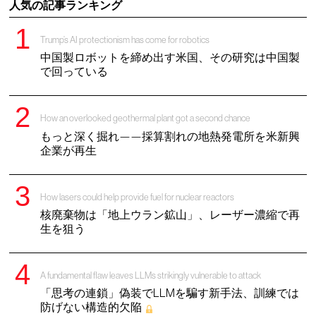
人気の記事ランキング
Trump’s AI protectionism has come for robotics
中国製ロボットを締め出す米国、その研究は中国製
で回っている
How an overlooked geothermal plant got a second chance
もっと深く掘れ——採算割れの地熱発電所を米新興
企業が再生
How lasers could help provide fuel for nuclear reactors
核廃棄物は「地上ウラン鉱山」、レーザー濃縮で再
生を狙う
A fundamental flaw leaves LLMs strikingly vulnerable to attack
「思考の連鎖」偽装でLLMを騙す新手法、訓練では
防げない構造的欠陥