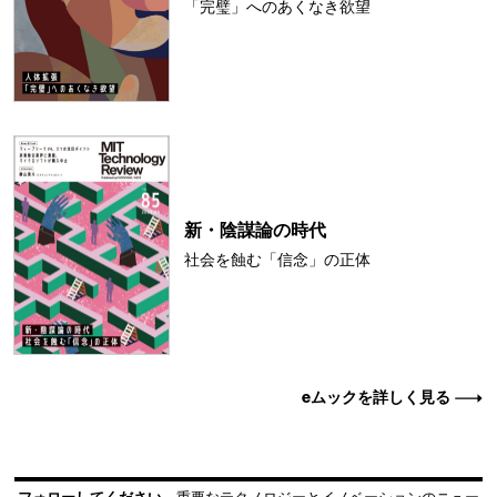
「完璧」へのあくなき欲望
新・陰謀論の時代
社会を蝕む「信念」の正体
eムックを詳しく見る